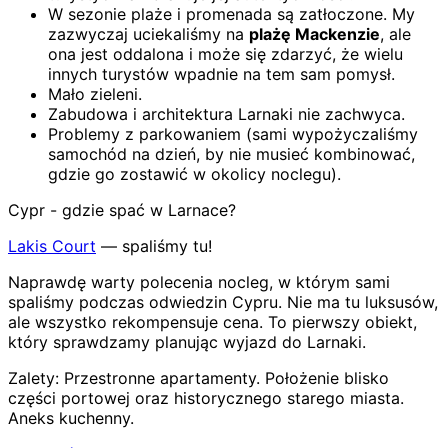
W sezonie plaże i promenada są zatłoczone. My
zazwyczaj uciekaliśmy na
plażę Mackenzie
, ale
ona jest oddalona i może się zdarzyć, że wielu
innych turystów wpadnie na tem sam pomysł.
Mało zieleni.
Zabudowa i architektura Larnaki nie zachwyca.
Problemy z parkowaniem (sami wypożyczaliśmy
samochód na dzień, by nie musieć kombinować,
gdzie go zostawić w okolicy noclegu).
Cypr - gdzie spać w Larnace?
Lakis Court
— spaliśmy tu!
Naprawdę warty polecenia nocleg, w którym sami
spaliśmy podczas odwiedzin Cypru. Nie ma tu luksusów,
ale wszystko rekompensuje cena. To pierwszy obiekt,
który sprawdzamy planując wyjazd do Larnaki.
Zalety:
Przestronne apartamenty
.
Położenie blisko
części portowej oraz historycznego starego miasta
.
Aneks kuchenny
.