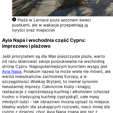
Plaża w Larnace poza sezonem świeci
pustkami, ale w wakacje przepełniają ją
turyści oraz miejscowi
Ayia Napa i wschodnia część Cypru:
imprezowo i plażowo
Jeśli priorytetem są dla Was piaszczyste plaże, warto
od razu skierować swoje poszukiwania na wschodnią
stronę Cypru. Najpopularniejszym kurortem wyspy jest
Ayia Napa
. Polakom nazwa ta może wiele nie mówić, ale
wśród mieszkańców zachodniej Europy, a w
szczególności Wielkiej Brytanii, to niemal synonim
nieustannej imprezy. Całonocne kluby i knajpy,
restauracje z najróżniejszą kuchnią i alkoholem (chociaż
trudno o tradycyjną kuchnię cypryjską!), całe masy
młodych ludzi - tak obrazowo można opisać to miejsce.
Idealny wybór dla szukających rozrywki, nieco mniej dla
rodzin z dziećmi, choć Ayia Napa znana jest też z