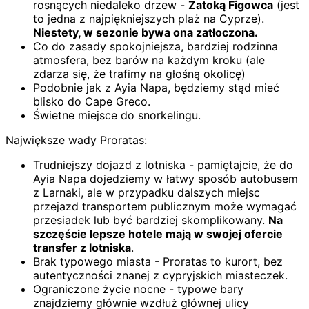
rosnących niedaleko drzew -
Zatoką Figowca
(jest
to jedna z najpiękniejszych plaż na Cyprze).
Niestety, w sezonie bywa ona zatłoczona.
Co do zasady spokojniejsza, bardziej rodzinna
atmosfera, bez barów na każdym kroku (ale
zdarza się, że trafimy na głośną okolicę)
Podobnie jak z Ayia Napa, będziemy stąd mieć
blisko do Cape Greco.
Świetne miejsce do snorkelingu.
Największe wady Proratas:
Trudniejszy dojazd z lotniska - pamiętajcie, że do
Ayia Napa dojedziemy w łatwy sposób autobusem
z Larnaki, ale w przypadku dalszych miejsc
przejazd transportem publicznym może wymagać
przesiadek lub być bardziej skomplikowany.
Na
szczęście lepsze hotele mają w swojej ofercie
transfer z lotniska
.
Brak typowego miasta - Proratas to kurort, bez
autentyczności znanej z cypryjskich miasteczek.
Ograniczone życie nocne - typowe bary
znajdziemy głównie wzdłuż głównej ulicy