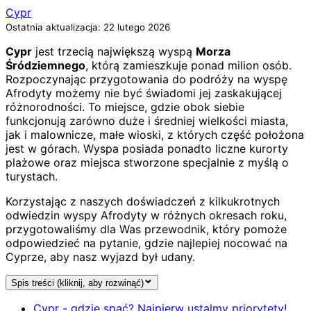
Cypr
Ostatnia aktualizacja: 22 lutego 2026
Cypr
jest trzecią największą wyspą
Morza
Śródziemnego
, którą zamieszkuje ponad milion osób.
Rozpoczynając przygotowania do podróży na wyspę
Afrodyty możemy nie być świadomi jej zaskakującej
różnorodności. To miejsce, gdzie obok siebie
funkcjonują zarówno duże i średniej wielkości miasta,
jak i malownicze, małe wioski, z których część położona
jest w górach. Wyspa posiada ponadto liczne kurorty
plażowe oraz miejsca stworzone specjalnie z myślą o
turystach.
Korzystając z naszych doświadczeń z kilkukrotnych
odwiedzin wyspy Afrodyty w różnych okresach roku,
przygotowaliśmy dla Was przewodnik, który pomoże
odpowiedzieć na pytanie, gdzie najlepiej nocować na
Cyprze, aby nasz wyjazd był udany.
Spis treści (kliknij, aby rozwinąć)
Cypr - gdzie spać? Najpierw ustalmy priorytety!