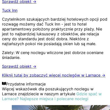
Sprawdź obiekt →
Tuck Inn
Czytelnikom szukających bardziej hotelowych opcji pod
rozwagę możemy dać Tuck Inn - jest to hotel
apartamentowy położony praktycznie przy plaży. Nie
jest to najbardziej luksusowy z obiektów, ale relacja
ceny do standardu jest dość dobra. Niektóre z
najtańszych pokoi nie posiadają okien lub są małe.
Zalety:
W cenę noclegu wliczone jest dobrze oceniane
śniadanie.
Sprawdź obiekt →
Kliknij tutaj by zobaczyć więcej noclegów w Larnace
→
Przydatne informacje
Więcej wskazówek dla poszukujących noclegu w
Larnace znajdziecie w naszym artykule
Gdzie spać w
Larnace? Najlepsze miejsca i polecane noclegi