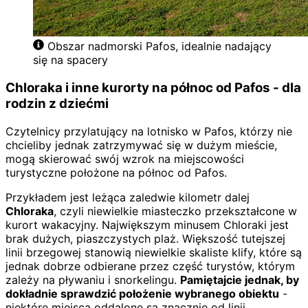
Obszar nadmorski Pafos, idealnie nadający
się na spacery
Chloraka i inne kurorty na północ od Pafos - dla
rodzin z dziećmi
Czytelnicy przylatujący na lotnisko w Pafos, którzy nie
chcieliby jednak zatrzymywać się w dużym mieście,
mogą skierować swój wzrok na miejscowości
turystyczne położone na północ od Pafos.
Przykładem jest leżąca zaledwie kilometr dalej
Chloraka
, czyli niewielkie miasteczko przekształcone w
kurort wakacyjny. Największym minusem Chloraki jest
brak dużych, piaszczystych plaż. Większość tutejszej
linii brzegowej stanowią niewielkie skaliste klify, które są
jednak dobrze odbierane przez część turystów, którym
zależy na pływaniu i snorkelingu.
Pamiętajcie jednak, by
dokładnie sprawdzić położenie wybranego obiektu
-
niektóre miejsca oddalone są znacznie od linii