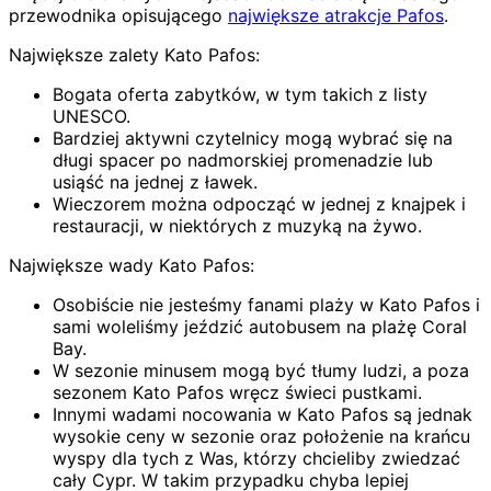
przewodnika opisującego
największe atrakcje Pafos
.
Największe zalety Kato Pafos:
Bogata oferta zabytków, w tym takich z listy
UNESCO.
Bardziej aktywni czytelnicy mogą wybrać się na
długi spacer po nadmorskiej promenadzie lub
usiąść na jednej z ławek.
Wieczorem można odpocząć w jednej z knajpek i
restauracji, w niektórych z muzyką na żywo.
Największe wady Kato Pafos:
Osobiście nie jesteśmy fanami plaży w Kato Pafos i
sami woleliśmy jeździć autobusem na plażę Coral
Bay.
W sezonie minusem mogą być tłumy ludzi, a poza
sezonem Kato Pafos wręcz świeci pustkami.
Innymi wadami nocowania w Kato Pafos są jednak
wysokie ceny w sezonie oraz położenie na krańcu
wyspy dla tych z Was, którzy chcieliby zwiedzać
cały Cypr. W takim przypadku chyba lepiej