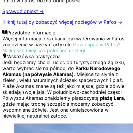
portu w Pafos
.
Różnorodne posiłki
.
Sprawdź obiekt →
Kliknij tutaj by zobaczyć więcej noclegów w Pafos
→
Przydatne informacje
Więcej informacji o szukaniu zakwaterowania w Pafos
znajdziecie w naszym artykule
Gdzie spać w Pafos?
Najlepsze miejsca i polecane noclegi
Wskazówka praktyczna
Jeśli będziemy chcieli uciec od turystycznego zgiełku,
warto wybrać się na północ, do
Parku Narodowego
Akamas (na półwysie Akamas)
. Miejsce to słynie z
zieleni, wielu naturalnych ścieżek spacerowych i plaż.
Plaże Akamas znane są też jako miejsce, gdzie żółwie
składają swoje jaja. W południowo-zachodniej części
Półwyspu Akamas znajdziemy piaszczystą
plażę Lara
,
gdzie mając trochę szczęścia możemy zobaczyć
wspomniane żółwie. Jest ona umiejscowiona w
niewielkiej naturalnej zatoce.