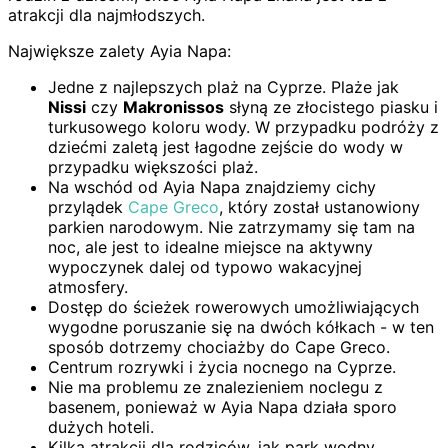
atrakcji dla najmłodszych.
Największe zalety Ayia Napa:
Jedne z najlepszych plaż na Cyprze. Plaże jak
Nissi
czy
Makronissos
słyną ze złocistego piasku i
turkusowego koloru wody. W przypadku podróży z
dziećmi zaletą jest łagodne zejście do wody w
przypadku większości plaż.
Na wschód od Ayia Napa znajdziemy cichy
przylądek
Cape Greco
, który został ustanowiony
parkien narodowym. Nie zatrzymamy się tam na
noc, ale jest to idealne miejsce na aktywny
wypoczynek dalej od typowo wakacyjnej
atmosfery.
Dostęp do ścieżek rowerowych umożliwiających
wygodne poruszanie się na dwóch kółkach - w ten
sposób dotrzemy chociażby do Cape Greco.
Centrum rozrywki i życia nocnego na Cyprze.
Nie ma problemu ze znalezieniem noclegu z
basenem, ponieważ w Ayia Napa działa sporo
dużych hoteli.
Kilka atrakcji dla rodziców, jak park wodny