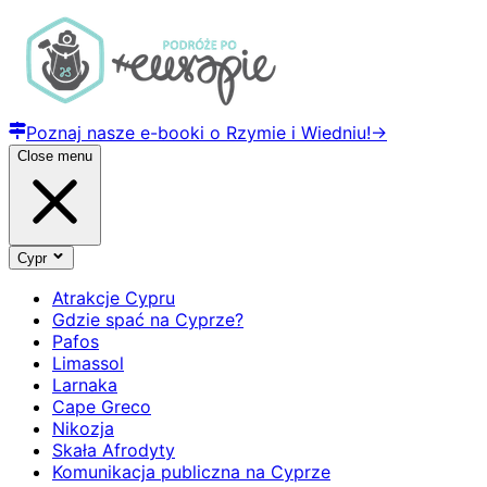
Poznaj nasze e-booki o Rzymie i Wiedniu!
→
Close menu
Cypr
Atrakcje Cypru
Gdzie spać na Cyprze?
Pafos
Limassol
Larnaka
Cape Greco
Nikozja
Skała Afrodyty
Komunikacja publiczna na Cyprze