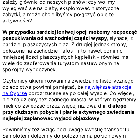
zależy głównie od naszych planów: czy wolimy
wylegiwać się na plaży, eksplorować historyczne
zabytki, a może chcielibyśmy połączyć obie te
aktywności?
W przypadku bardziej leniwej opcji możemy rozpocząć
poszukiwania od wschodniej części wyspy
, słynącej z
bardziej piaszczystych plaż. Z drugiej jednak strony,
położone na zachodzie Pafos - i to nawet pomimo
mniejszej ilości piaszczystych kąpielisk - również ma
wiele do zaoferowania turystom nastawionym na
spokojny wypoczynek.
Czytelnicy ukierunkowani na zwiedzanie historycznego
dziedzictwa powinni pamiętać, że
największe atrakcje
na Cyprze
porozrzucane są po całej wyspie. Co więcej,
nie znajdziemy też żadnego miasta, w którym będziemy
mieli co zwiedzać przez więcej niż dwa dni,
dlatego
przy dłuższym pobycie i planie aktywnego zwiedzania
najlepiej zaplanować wyjazd objazdowy
.
Powinniśmy też wziąć pod uwagę kwestię transportu.
Samolotem dolecimy do położonej na południowym