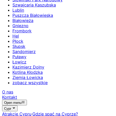
Szwajcaria Kaszubska
Lublin
Puszcza Białowieska
Białowieża
Gniezno
Frombork
Hel
Płock
Słupsk
Sandomierz
Puławy
Łowicz
Kazimierz Dolny
Kotlina Kłodzka
Ziemia Łowicka
zobacz wszystkie
O nas
Kontakt
Open menu
Cypr
Atrakcje Cypru
·
Gdzie spać na Cyprze?