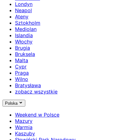
Londyn
Neapol
Ateny
Sztokholm
Mediolan
Islandia
Włochy
Brugia
Bruksela
Malta
Cypr
Praga
Wilno
Bratysława
zobacz wszystkie
Polska
Weekend w Polsce
Mazury
Warmia
Kaszuby
Słowiński Park Narodowy