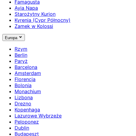
Famagusta
Ayia Napa
Starożytny Kurion
Kyrenia (Cypr Północny)
Zamek w Kolossi
Europa
Rzym
Berlin
Paryż
Barcelona
Amsterdam
Florencja
Bolonia
Monachium
Lizbona
Drezno
Kopenhaga
Lazurowe Wybrzeże
Peloponez
Dublin
Budapeszt