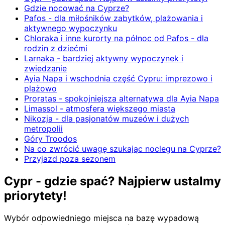
Gdzie nocować na Cyprze?
Pafos - dla miłośników zabytków, plażowania i
aktywnego wypoczynku
Chloraka i inne kurorty na północ od Pafos - dla
rodzin z dziećmi
Larnaka - bardziej aktywny wypoczynek i
zwiedzanie
Ayia Napa i wschodnia część Cypru: imprezowo i
plażowo
Proratas - spokojniejsza alternatywa dla Ayia Napa
Limassol - atmosfera większego miasta
Nikozja - dla pasjonatów muzeów i dużych
metropolii
Góry Troodos
Na co zwrócić uwagę szukając noclegu na Cyprze?
Przyjazd poza sezonem
Cypr - gdzie spać? Najpierw ustalmy
priorytety!
Wybór odpowiedniego miejsca na bazę wypadową