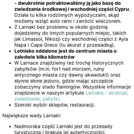
- dwukrotnie potraktowaliśmy ją jako bazę do
zwiedzania środkowej i wschodniej części Cypru
.
Działa tu kilka rodzinnych wypożyczalni, skąd
możemy wziąć auto rano i zwrócić wieczorem.
Z Larnaki bez problemu w około godzinę
dojedziemy do innych popularnych miejsc, takich
jak Limassol, Nikozji czy wschodniej części z Ayia
Napa i Cape Greco (tu akurat z przesiadką).
Lotnisko oddalone jest do centrum miasta o
zaledwie kilka kilometrów
W Larnace znajdziemy też trochę historycznych
zabytków (m.in. fort nad morzem, ruiny
antycznego miasta czy dawny akwedukt) oraz
słynne słone jezioro, gdzie mając szczęście
zobaczymy stado flamingów. Wszystkie informacje
znajdziecie w naszym artykule
Larnaka - atrakcje,
zwiedzanie, zabytki
.
Szeroki wybór sklepów, restauracji.
Największe wady Larnaki:
Nadmorska część Larnaki jest do przesady
turystyczna i brakuje jej autentyczności.