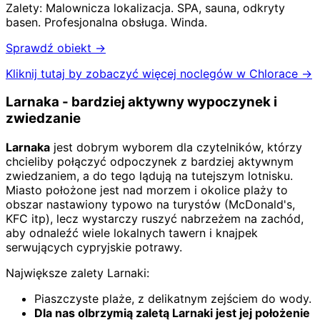
Zalety:
Malownicza lokalizacja
.
SPA, sauna, odkryty
basen
.
Profesjonalna obsługa
.
Winda
.
Sprawdź obiekt →
Kliknij tutaj by zobaczyć więcej noclegów w Chlorace
→
Larnaka - bardziej aktywny wypoczynek i
zwiedzanie
Larnaka
jest dobrym wyborem dla czytelników, którzy
chcieliby połączyć odpoczynek z bardziej aktywnym
zwiedzaniem, a do tego lądują na tutejszym lotnisku.
Miasto położone jest nad morzem i okolice plaży to
obszar nastawiony typowo na turystów (McDonald's,
KFC itp), lecz wystarczy ruszyć nabrzeżem na zachód,
aby odnaleźć wiele lokalnych tawern i knajpek
serwujących cypryjskie potrawy.
Największe zalety Larnaki:
Piaszczyste plaże, z delikatnym zejściem do wody.
Dla nas olbrzymią zaletą Larnaki jest jej położenie