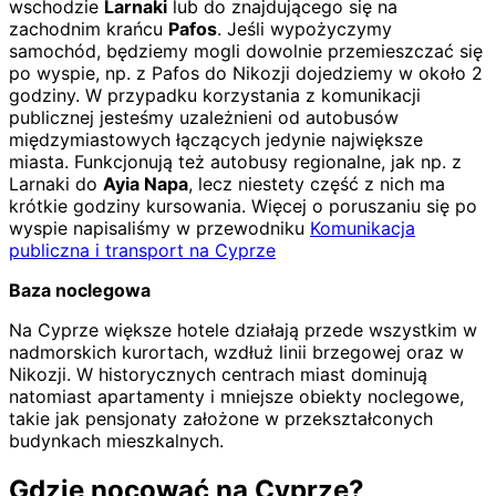
wschodzie
Larnaki
lub do znajdującego się na
zachodnim krańcu
Pafos
. Jeśli wypożyczymy
samochód, będziemy mogli dowolnie przemieszczać się
po wyspie, np. z Pafos do Nikozji dojedziemy w około 2
godziny. W przypadku korzystania z komunikacji
publicznej jesteśmy uzależnieni od autobusów
międzymiastowych łączących jedynie największe
miasta. Funkcjonują też autobusy regionalne, jak np. z
Larnaki do
Ayia Napa
, lecz niestety część z nich ma
krótkie godziny kursowania. Więcej o poruszaniu się po
wyspie napisaliśmy w przewodniku
Komunikacja
publiczna i transport na Cyprze
Baza noclegowa
Na Cyprze większe hotele działają przede wszystkim w
nadmorskich kurortach, wzdłuż linii brzegowej oraz w
Nikozji. W historycznych centrach miast dominują
natomiast apartamenty i mniejsze obiekty noclegowe,
takie jak pensjonaty założone w przekształconych
budynkach mieszkalnych.
Gdzie nocować na Cyprze?