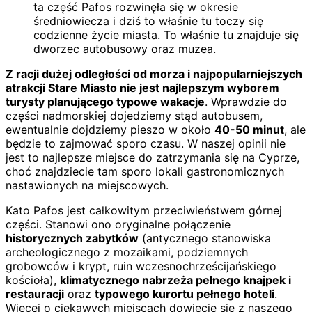
ta część Pafos rozwinęła się w okresie
średniowiecza i dziś to właśnie tu toczy się
codzienne życie miasta. To właśnie tu znajduje się
dworzec autobusowy oraz muzea.
Z racji dużej odległości od morza i najpopularniejszych
atrakcji Stare Miasto nie jest najlepszym wyborem
turysty planującego typowe wakacje
. Wprawdzie do
części nadmorskiej dojedziemy stąd autobusem,
ewentualnie dojdziemy pieszo w około
40-50 minut
, ale
będzie to zajmować sporo czasu. W naszej opinii nie
jest to najlepsze miejsce do zatrzymania się na Cyprze,
choć znajdziecie tam sporo lokali gastronomicznych
nastawionych na miejscowych.
Kato Pafos jest całkowitym przeciwieństwem górnej
części. Stanowi ono oryginalne połączenie
historycznych zabytków
(antycznego stanowiska
archeologicznego z mozaikami, podziemnych
grobowców i krypt, ruin wczesnochrześcijańskiego
kościoła),
klimatycznego nabrzeża pełnego knajpek i
restauracji
oraz
typowego kurortu pełnego hoteli
.
Więcej o ciekawych miejscach dowiecie się z naszego