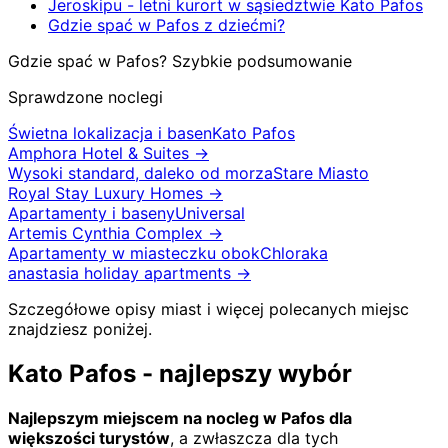
Jeroskipu - letni kurort w sąsiedztwie Kato Pafos
Gdzie spać w Pafos z dziećmi?
Gdzie spać w Pafos? Szybkie podsumowanie
Sprawdzone noclegi
Świetna lokalizacja i basen
Kato Pafos
Amphora Hotel & Suites
→
Wysoki standard, daleko od morza
Stare Miasto
Royal Stay Luxury Homes
→
Apartamenty i baseny
Universal
Artemis Cynthia Complex
→
Apartamenty w miasteczku obok
Chloraka
anastasia holiday apartments
→
Szczegółowe opisy miast i więcej polecanych miejsc
znajdziesz poniżej.
Kato Pafos - najlepszy wybór
Najlepszym miejscem na nocleg w Pafos dla
większości turystów
, a zwłaszcza dla tych