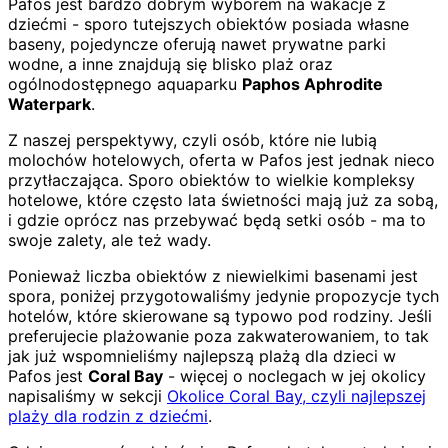
Pafos jest bardzo dobrym wyborem na wakacje z
dziećmi - sporo tutejszych obiektów posiada własne
baseny, pojedyncze oferują nawet prywatne parki
wodne, a inne znajdują się blisko plaż oraz
ogólnodostępnego aquaparku
Paphos Aphrodite
Waterpark
.
Z naszej perspektywy, czyli osób, które nie lubią
molochów hotelowych, oferta w Pafos jest jednak nieco
przytłaczająca. Sporo obiektów to wielkie kompleksy
hotelowe, które często lata świetności mają już za sobą,
i gdzie oprócz nas przebywać będą setki osób - ma to
swoje zalety, ale też wady.
Ponieważ liczba obiektów z niewielkimi basenami jest
spora, poniżej przygotowaliśmy jedynie propozycje tych
hotelów, które skierowane są typowo pod rodziny. Jeśli
preferujecie plażowanie poza zakwaterowaniem, to tak
jak już wspomnieliśmy najlepszą plażą dla dzieci w
Pafos jest
Coral Bay
- więcej o noclegach w jej okolicy
napisaliśmy w sekcji
Okolice Coral Bay, czyli najlepszej
plaży dla rodzin z dziećmi
.