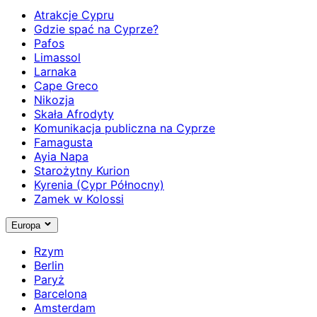
Atrakcje Cypru
Gdzie spać na Cyprze?
Pafos
Limassol
Larnaka
Cape Greco
Nikozja
Skała Afrodyty
Komunikacja publiczna na Cyprze
Famagusta
Ayia Napa
Starożytny Kurion
Kyrenia (Cypr Północny)
Zamek w Kolossi
Europa
Rzym
Berlin
Paryż
Barcelona
Amsterdam