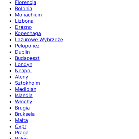
Florencja
Bolonia
Monachium
Lizbona
Drezno
Kopenhaga
Lazurowe Wybrzeże
Peloponez
Dublin
Budapeszt
Londyn
Neapol
Ateny
Sztokholm
Mediolan
Islandia
Włochy
Brugia
Bruksela
Malta
Cypr
Praga
Wilno