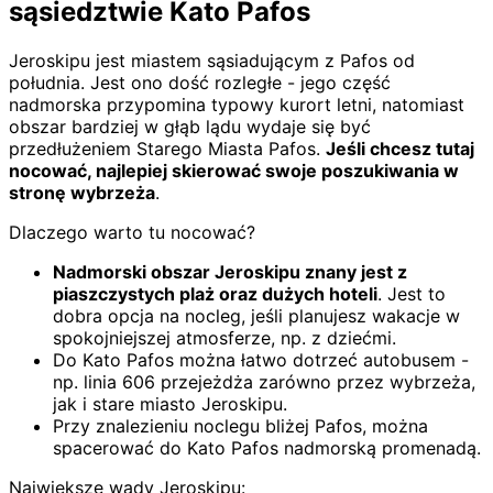
sąsiedztwie Kato Pafos
Jeroskipu jest miastem sąsiadującym z Pafos od
południa. Jest ono dość rozległe - jego część
nadmorska przypomina typowy kurort letni, natomiast
obszar bardziej w głąb lądu wydaje się być
przedłużeniem Starego Miasta Pafos.
Jeśli chcesz tutaj
nocować, najlepiej skierować swoje poszukiwania w
stronę wybrzeża
.
Dlaczego warto tu nocować?
Nadmorski obszar Jeroskipu znany jest z
piaszczystych plaż oraz dużych hoteli
. Jest to
dobra opcja na nocleg, jeśli planujesz wakacje w
spokojniejszej atmosferze, np. z dziećmi.
Do Kato Pafos można łatwo dotrzeć autobusem -
np. linia 606 przejeżdża zarówno przez wybrzeża,
jak i stare miasto Jeroskipu.
Przy znalezieniu noclegu bliżej Pafos, można
spacerować do Kato Pafos nadmorską promenadą.
Największe wady Jeroskipu: