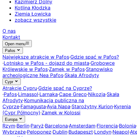
Kazimierz Dolny
Kotlina Kłodzka
Ziemia Łowicka
zobacz wszystkie
O nas
Kontakt
Open menu
Pafos
Największe atrakcje w Pafos
·
Gdzie spać w Pafos?
·
Lotnisko w Pafos - dojazd do miasta
·
Grobowce
Królewskie w Pafos
·
Zamek w Pafos
·
Stanowisko
archeologiczne Nea Pafos
·
Skała Afrodyty
Cypr
Atrakcje Cypru
·
Gdzie spać na Cyprze?
·
Pafos
·
Limassol
·
Larnaka
·
Cape Greco
·
Nikozja
·
Skała
Afrodyty
·
Komunikacja publiczna na
Cyprze
·
Famagusta
·
Ayia Napa
·
Starożytny Kurion
·
Kyrenia
(Cypr Północny)
·
Zamek w Kolossi
Europa
Rzym
·
Berlin
·
Paryż
·
Barcelona
·
Amsterdam
·
Florencja
·
Bolonia
Wybrzeże
·
Peloponez
·
Dublin
·
Budapeszt
·
Londyn
·
Neapol
·
At