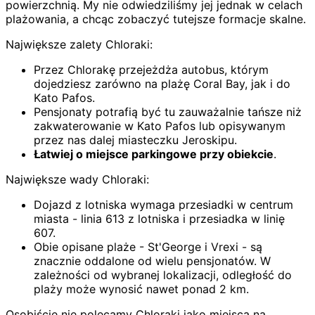
powierzchnią. My nie odwiedziliśmy jej jednak w celach
plażowania, a chcąc zobaczyć tutejsze formacje skalne.
Największe zalety Chloraki:
Przez Chlorakę przejeżdża autobus, którym
dojedziesz zarówno na plażę Coral Bay, jak i do
Kato Pafos.
Pensjonaty potrafią być tu zauważalnie tańsze niż
zakwaterowanie w Kato Pafos lub opisywanym
przez nas dalej miasteczku Jeroskipu.
Łatwiej o miejsce parkingowe przy obiekcie
.
Największe wady Chloraki:
Dojazd z lotniska wymaga przesiadki w centrum
miasta - linia 613 z lotniska i przesiadka w linię
607.
Obie opisane plaże - St'George i Vrexi - są
znacznie oddalone od wielu pensjonatów. W
zależności od wybranej lokalizacji, odległość do
plaży może wynosić nawet ponad 2 km.
Osobiście nie polecamy Chloraki jako miejsca na