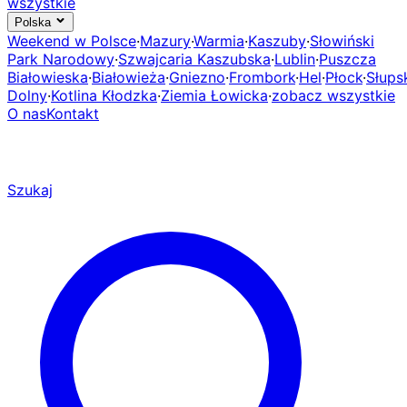
wszystkie
Polska
Weekend w Polsce
·
Mazury
·
Warmia
·
Kaszuby
·
Słowiński
Park Narodowy
·
Szwajcaria Kaszubska
·
Lublin
·
Puszcza
Białowieska
·
Białowieża
·
Gniezno
·
Frombork
·
Hel
·
Płock
·
Słups
Dolny
·
Kotlina Kłodzka
·
Ziemia Łowicka
·
zobacz wszystkie
O nas
Kontakt
Szukaj