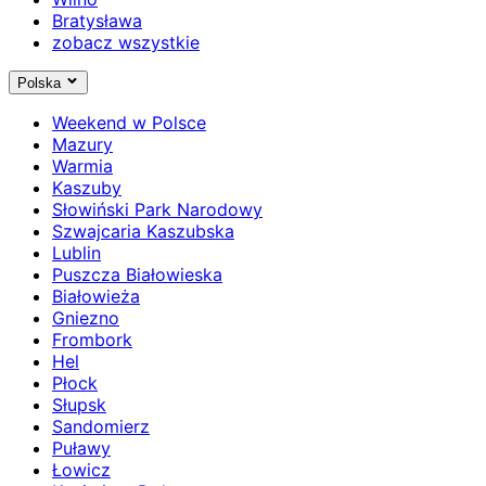
Bratysława
zobacz wszystkie
Polska
Weekend w Polsce
Mazury
Warmia
Kaszuby
Słowiński Park Narodowy
Szwajcaria Kaszubska
Lublin
Puszcza Białowieska
Białowieża
Gniezno
Frombork
Hel
Płock
Słupsk
Sandomierz
Puławy
Łowicz