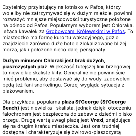
Czytelnicy przylatujący na lotnisko w Pafos, którzy
woleliby nie zatrzymywać się w dużym mieście, powinni
rozważyć mniejsze miejscowości turystyczne położone
na północ od Pafos. Popularnym wyborem jest Chloraka,
leżąca kawałek za
Grobowcami Królewskimi w Pafos
. To
miasteczko ma formę kurortu wakacyjnego, gdzie
znajdziecie zarówno duże hotele zlokalizowane bliżej
morza, jak i położone nieco dalej pensjonaty.
Dużym minusem Chloraki jest brak dużych,
piaszczystych plaż
. Większość tutejszej linii brzegowej
to niewielkie skaliste klify. Generalnie nie powinniście
mieć problemu, aby dostawać się do wody, zadowoleni
będą też fani snorkelingu. Gorzej wygląda sytuacja z
plażowaniem.
Dla przykładu, popularna
plaża St'George (St'George
Beach)
jest niewielka i skalista, jednak dzięki otoczeniu
falochronem jest bezpieczna do zabaw z dziećmi blisko
brzegu. Drugą wartą uwagi plażą jest
Vrexi
, znajdująca
się na drugim krańcu miasteczka. Jest ona trudniej
dostępna i charakteryzuje się żwirowo-piaszczystą