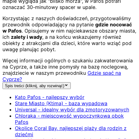
mapie wygląda jak "blisko morza", w Pafos potrafi
oznaczać 30-minutowy spacer w upale.
Korzystając z naszych doświadczeń, przygotowaliśmy
przewodnik odpowiadający na pytanie
gdzie nocować
w Pafos
. Opisujemy w nim najciekawsze obszary miasta,
ich
zalety i wady
, a na końcu wskazujemy również
obiekty z atrakcjami dla dzieci, które warto wziąć pod
uwagę planując pobyt.
Więcej informacji ogólnych o szukaniu zakwaterowania
na Cyprze, a także inne pomysły na bazę noclegową,
znajdziecie w naszym przewodniku
Gdzie spać na
Cyprze?
Spis treści (kliknij, aby rozwinąć)
Kato Pafos - najlepszy wybór
Stare Miasto (Ktima) - baza wypadowa
Universal - idealny wybór dla zmotoryzowanych
Chloraka - miejscowość wypoczynkowa obok
Pafos
Okolice Coral Bay, najlepszej plaży dla rodzin z
dziećmi