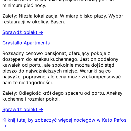
minimum pięć nocy.
Zalety:
Niezła lokalizacja
.
W miarę blisko plaży
.
Wybór
restauracji w okolicy
.
Basen
.
Sprawdź obiekt →
Crystallo Apartments
Rozsądny cenowo pensjonat, oferujący pokoje z
dostępem do aneksu kuchennego. Jest on oddalony
kawałek od portu, ale spokojnie można dojść stąd
pieszo do najważniejszych miejsc. Warunki są co
najwyżej poprawne, ale cena może zrekompensować
nam te niedogodności.
Zalety:
Odległość krótkiego spaceru od portu
.
Aneksy
kuchenne i rozmiar pokoi
.
Sprawdź obiekt →
Kliknij tutaj by zobaczyć więcej noclegów w Kato Pafos
→