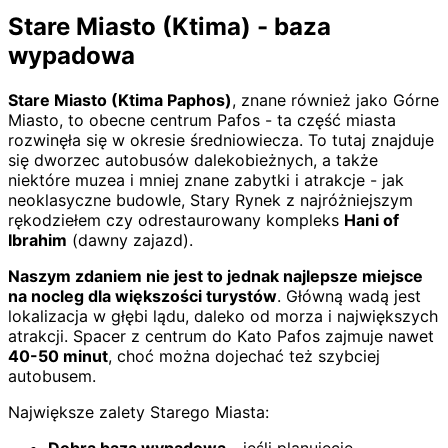
Stare Miasto (Ktima) - baza
wypadowa
Stare Miasto (Ktima Paphos)
, znane również jako Górne
Miasto, to obecne centrum Pafos - ta część miasta
rozwinęła się w okresie średniowiecza. To tutaj znajduje
się dworzec autobusów dalekobieżnych, a także
niektóre muzea i mniej znane zabytki i atrakcje - jak
neoklasyczne budowle, Stary Rynek z najróżniejszym
rękodziełem czy odrestaurowany kompleks
Hani of
Ibrahim
(dawny zajazd).
Naszym zdaniem nie jest to jednak najlepsze miejsce
na nocleg dla większości turystów
. Główną wadą jest
lokalizacja w głębi lądu, daleko od morza i największych
atrakcji. Spacer z centrum do Kato Pafos zajmuje nawet
40-50 minut
, choć można dojechać też szybciej
autobusem.
Największe zalety Starego Miasta:
Dobra baza wypadowa
- jeśli planujecie