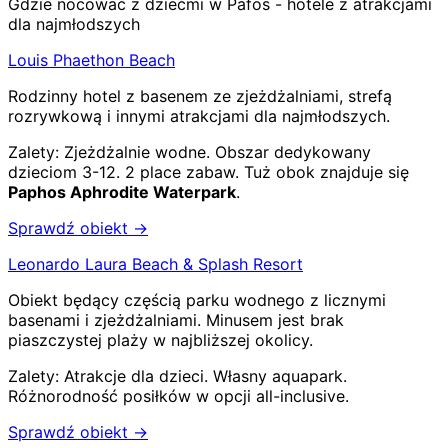
Gdzie nocować z dziećmi w Pafos - hotele z atrakcjami
dla najmłodszych
Louis Phaethon Beach
Rodzinny hotel z basenem ze zjeżdżalniami, strefą
rozrywkową i innymi atrakcjami dla najmłodszych.
Zalety:
Zjeżdżalnie wodne
.
Obszar dedykowany
dzieciom 3-12
.
2 place zabaw
.
Tuż obok znajduje się
Paphos Aphrodite Waterpark
.
Sprawdź obiekt →
Leonardo Laura Beach & Splash Resort
Obiekt będący częścią parku wodnego z licznymi
basenami i zjeżdżalniami. Minusem jest brak
piaszczystej plaży w najbliższej okolicy.
Zalety:
Atrakcje dla dzieci
.
Własny aquapark
.
Różnorodność posiłków w opcji all-inclusive
.
Sprawdź obiekt →