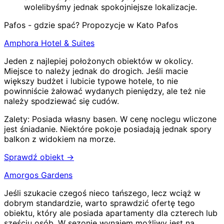
wolelibyśmy jednak spokojniejsze lokalizacje.
Pafos - gdzie spać? Propozycje w Kato Pafos
Amphora Hotel & Suites
Jeden z najlepiej położonych obiektów w okolicy.
Miejsce to należy jednak do drogich. Jeśli macie
większy budżet i lubicie typowe hotele, to nie
powinniście żałować wydanych pieniędzy, ale też nie
należy spodziewać się cudów.
Zalety:
Posiada własny basen
.
W cenę noclegu wliczone
jest śniadanie
.
Niektóre pokoje posiadają jednak spory
balkon z widokiem na morze
.
Sprawdź obiekt →
Amorgos Gardens
Jeśli szukacie czegoś nieco tańszego, lecz wciąż w
dobrym standardzie, warto sprawdzić ofertę tego
obiektu, który ale posiada apartamenty dla czterech lub
sześciu osób. W sezonie wynajem możliwy jest na