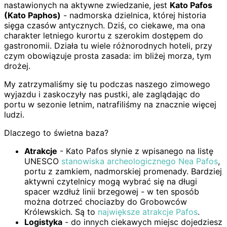
nastawionych na aktywne zwiedzanie, jest
Kato Pafos
(Kato Paphos)
- nadmorska dzielnica, której historia
sięga czasów antycznych. Dziś, co ciekawe, ma ona
charakter letniego kurortu z szerokim dostępem do
gastronomii. Działa tu wiele różnorodnych hoteli, przy
czym obowiązuje prosta zasada: im bliżej morza, tym
drożej.
My zatrzymaliśmy się tu podczas naszego zimowego
wyjazdu i zaskoczyły nas pustki, ale zaglądając do
portu w sezonie letnim, natrafiliśmy na znacznie więcej
ludzi.
Dlaczego to świetna baza?
Atrakcje
- Kato Pafos słynie z wpisanego na listę
UNESCO
stanowiska archeologicznego Nea Pafos
,
portu z zamkiem, nadmorskiej promenady. Bardziej
aktywni czytelnicy mogą wybrać się na długi
spacer wzdłuż linii brzegowej - w ten sposób
można dotrzeć chociazby do Grobowców
Królewskich. Są to
największe atrakcje Pafos
.
Logistyka
- do innych ciekawych miejsc dojedziesz