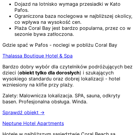
Dojazd na lotnisko wymaga przesiadki w Kato
Pafos.
Ograniczona baza noclegowa w najbliższej okolicy,
co wpływa na wysokość cen.
Plaża Coral Bay jest bardzo popularna, przez co w
sezonie bywa zatłoczona.
Gdzie spać w Pafos - noclegi w pobliżu Coral Bay
Thalassa Boutique Hotel & Spa
Bardzo dobry wybór dla czytelników podróżujących bez
dzieci (
obiekt tylko dla dorosłych
) i szukających
wysokiego standardu oraz dobrej lokalizacji - hotel
wzniesiony na klifie przy plaży.
Zalety:
Malownicza lokalizacja
.
SPA, sauna, odkryty
basen
.
Profesjonalna obsługa
.
Winda
.
Sprawdź obiekt →
Neptune Hotel Apartments
Hotele w najbliższym sąsiedztwie Coral Beach są