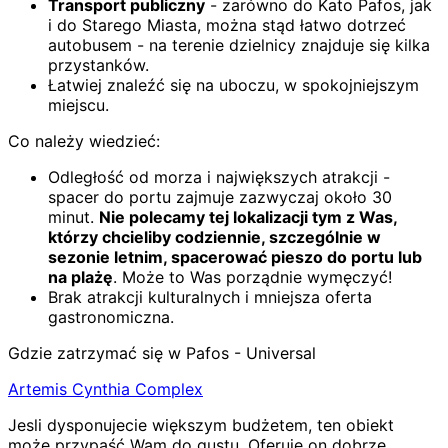
Transport publiczny
- zarówno do Kato Pafos, jak
i do Starego Miasta, można stąd łatwo dotrzeć
autobusem - na terenie dzielnicy znajduje się kilka
przystanków.
Łatwiej znaleźć się na uboczu, w spokojniejszym
miejscu.
Co należy wiedzieć:
Odległość od morza i największych atrakcji -
spacer do portu zajmuje zazwyczaj około 30
minut.
Nie polecamy tej lokalizacji tym z Was,
którzy chcieliby codziennie, szczególnie w
sezonie letnim, spacerować pieszo do portu lub
na plażę
. Może to Was porządnie wymęczyć!
Brak atrakcji kulturalnych i mniejsza oferta
gastronomiczna.
Gdzie zatrzymać się w Pafos - Universal
Artemis Cynthia Complex
Jesli dysponujecie większym budżetem, ten obiekt
może przypaść Wam do gustu. Oferuje on dobrze