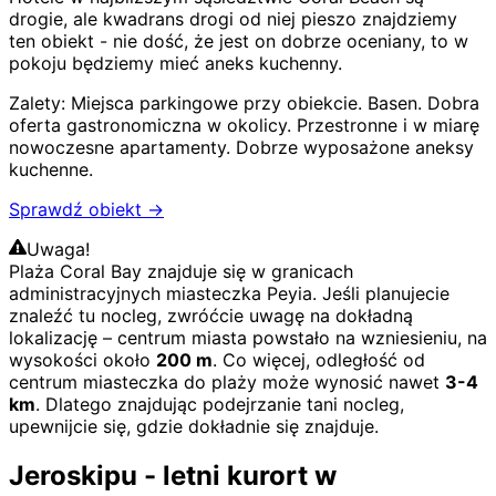
drogie, ale kwadrans drogi od niej pieszo znajdziemy
ten obiekt - nie dość, że jest on dobrze oceniany, to w
pokoju będziemy mieć aneks kuchenny.
Zalety:
Miejsca parkingowe przy obiekcie
.
Basen
.
Dobra
oferta gastronomiczna w okolicy
.
Przestronne i w miarę
nowoczesne apartamenty
.
Dobrze wyposażone aneksy
kuchenne
.
Sprawdź obiekt →
Uwaga!
Plaża Coral Bay znajduje się w granicach
administracyjnych miasteczka Peyia. Jeśli planujecie
znaleźć tu nocleg, zwróćcie uwagę na dokładną
lokalizację – centrum miasta powstało na wzniesieniu, na
wysokości około
200 m
. Co więcej, odległość od
centrum miasteczka do plaży może wynosić nawet
3-4
km
. Dlatego znajdując podejrzanie tani nocleg,
upewnijcie się, gdzie dokładnie się znajduje.
Jeroskipu - letni kurort w