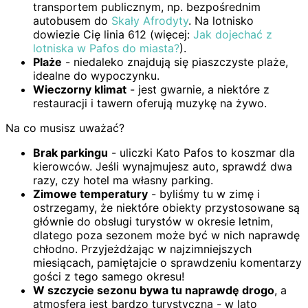
transportem publicznym, np. bezpośrednim
autobusem do
Skały Afrodyty
. Na lotnisko
dowiezie Cię linia 612 (więcej:
Jak dojechać z
lotniska w Pafos do miasta?
).
Plaże
- niedaleko znajdują się piaszczyste plaże,
idealne do wypoczynku.
Wieczorny klimat
- jest gwarnie, a niektóre z
restauracji i tawern oferują muzykę na żywo.
Na co musisz uważać?
Brak parkingu
- uliczki Kato Pafos to koszmar dla
kierowców. Jeśli wynajmujesz auto, sprawdź dwa
razy, czy hotel ma własny parking.
Zimowe temperatury
- byliśmy tu w zimę i
ostrzegamy, że niektóre obiekty przystosowane są
głównie do obsługi turystów w okresie letnim,
dlatego poza sezonem może być w nich naprawdę
chłodno. Przyjeżdżając w najzimniejszych
miesiącach, pamiętajcie o sprawdzeniu komentarzy
gości z tego samego okresu!
W szczycie sezonu bywa tu naprawdę drogo
, a
atmosfera jest bardzo turystyczna - w lato