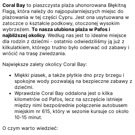
Coral Bay
to piaszczysta plaża uhonorowana Błękitną
Flagą, która należy do najpopularniejszych miejsc do
plażowania w tej części Cypru. Jest ona usytuowana w
zatoczce o kształcie podkowy, otoczonej wysokim
wybrzeżem.
To nasza ulubiona plaża w Pafos i
najbliższej okolicy
. Według nas jest to idealne miejsce
dla rodzin z dziećmi - ostatnio odwiedziliśmy ją już z
kilkulatkiem, którego trudno było oderwać od zabawy i
wrócić na trasę zwiedzania.
Największe zalety okolicy Coral Bay:
Miękki piasek, a także płytkie dno przy brzegu i
spokojne wody pozwalają na bezpieczne zabawy z
dziećmi.
Wprawdzie Coral Bay oddalona jest o kilka
kilometrów od Pafos, lecz na szczęście istnieje
między nimi bezpośrednie połączenie autobusem
miejskim nr 615, który w sezonie kursuje co około
10-15 minut.
O czym warto wiedzieć: