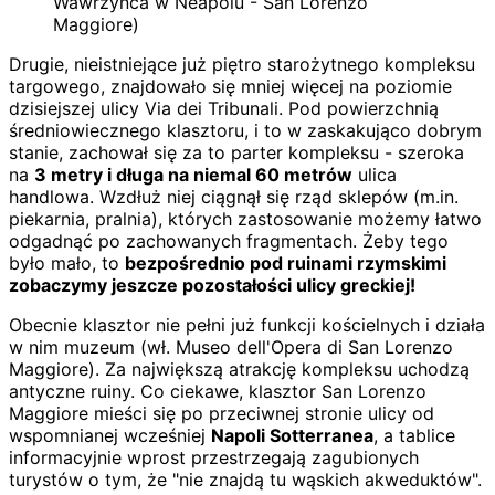
Wawrzyńca w Neapolu - San Lorenzo
Maggiore)
Drugie, nieistniejące już piętro starożytnego kompleksu
targowego, znajdowało się mniej więcej na poziomie
dzisiejszej ulicy Via dei Tribunali. Pod powierzchnią
średniowiecznego klasztoru, i to w zaskakująco dobrym
stanie, zachował się za to parter kompleksu - szeroka
na
3 metry i długa na niemal 60 metrów
ulica
handlowa. Wzdłuż niej ciągnął się rząd sklepów (m.in.
piekarnia, pralnia), których zastosowanie możemy łatwo
odgadnąć po zachowanych fragmentach. Żeby tego
było mało, to
bezpośrednio pod ruinami rzymskimi
zobaczymy jeszcze pozostałości ulicy greckiej!
Obecnie klasztor nie pełni już funkcji kościelnych i działa
w nim muzeum (wł. Museo dell'Opera di San Lorenzo
Maggiore). Za największą atrakcję kompleksu uchodzą
antyczne ruiny. Co ciekawe, klasztor San Lorenzo
Maggiore mieści się po przeciwnej stronie ulicy od
wspomnianej wcześniej
Napoli Sotterranea
, a tablice
informacyjnie wprost przestrzegają zagubionych
turystów o tym, że "nie znajdą tu wąskich akweduktów".