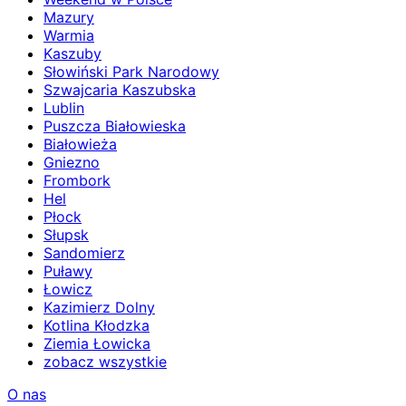
Mazury
Warmia
Kaszuby
Słowiński Park Narodowy
Szwajcaria Kaszubska
Lublin
Puszcza Białowieska
Białowieża
Gniezno
Frombork
Hel
Płock
Słupsk
Sandomierz
Puławy
Łowicz
Kazimierz Dolny
Kotlina Kłodzka
Ziemia Łowicka
zobacz wszystkie
O nas