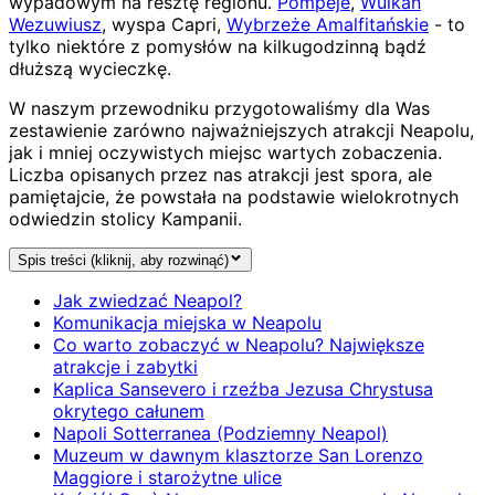
wypadowym na resztę regionu.
Pompeje
,
Wulkan
Wezuwiusz
, wyspa Capri,
Wybrzeże Amalfitańskie
- to
tylko niektóre z pomysłów na kilkugodzinną bądź
dłuższą wycieczkę.
W naszym przewodniku przygotowaliśmy dla Was
zestawienie zarówno najważniejszych atrakcji Neapolu,
jak i mniej oczywistych miejsc wartych zobaczenia.
Liczba opisanych przez nas atrakcji jest spora, ale
pamiętajcie, że powstała na podstawie wielokrotnych
odwiedzin stolicy Kampanii.
Spis treści (kliknij, aby rozwinąć)
Jak zwiedzać Neapol?
Komunikacja miejska w Neapolu
Co warto zobaczyć w Neapolu? Największe
atrakcje i zabytki
Kaplica Sansevero i rzeźba Jezusa Chrystusa
okrytego całunem
Napoli Sotterranea (Podziemny Neapol)
Muzeum w dawnym klasztorze San Lorenzo
Maggiore i starożytne ulice