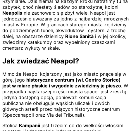
Rzymianie. Dziś niemal na każdym kroku natrafimy tu na
zabytek, choć niestety śladów po starożytnej kolonii
Neapolis
nie zachowało się zbyt wiele. Neapol jest
jednocześnie uważany za jedno z najbardziej mrocznych
miast w Europie. W granicach starego miasta zejdziemy
do podziemnych tuneli, akweduktów i cystern, a trochę
dalej, na obszarze dzielnicy
Rione Sanità
i w jej okolicy,
zwiedzimy katakumby oraz wypełniony czaszkami
cmentarz wykuty w skale.
Jak zwiedzać Neapol?
Mimo że Neapol kojarzony jest jako miasto pnące się w
górę, jego
historyczne centrum (wł. Centro Storico)
jest w miarę płaskie i wygodnie zwiedzimy je pieszo
. W
przypadku najstarszej części miasta spacer jest zresztą
jedyną dostępną opcją, ponieważ komunikacja
publiczna nie obsługuje wąskich uliczek i dwóch
głównych arterii przecinających historyczne centrum
(Spaccanapoli oraz Via dei Tribunali).
Stolica
Kampanii
jest trzecim co do wielkości włoskim