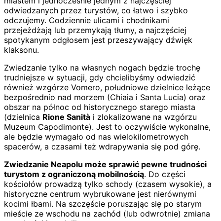
miastem i jednocześnie jednym z najczęściej
odwiedzanych przez turystów, co łatwo i szybko
odczujemy. Codziennie ulicami i chodnikami
przejeżdżają lub przemykają tłumy, a najczęściej
spotykanym odgłosem jest przeszywający dźwięk
klaksonu.
Zwiedzanie tylko na własnych nogach będzie trochę
trudniejsze w sytuacji, gdy chcielibyśmy odwiedzić
również wzgórze Vomero, południowe dzielnice leżące
bezpośrednio nad morzem (Chiaia i Santa Lucia) oraz
obszar na północ od historycznego starego miasta
(dzielnica
Rione Sanità
i zlokalizowane na wzgórzu
Muzeum Capodimonte). Jest to oczywiście wykonalne,
ale będzie wymagało od nas wielokilometrowych
spacerów, a czasami też wdrapywania się pod górę.
Zwiedzanie Neapolu może sprawić pewne trudności
turystom z ograniczoną mobilnością
. Do części
kościołów prowadzą tylko schody (czasem wysokie), a
historyczne centrum wybrukowane jest nierównymi
kocimi łbami. Na szczęście poruszając się po starym
mieście ze wschodu na zachód (lub odwrotnie) zmiana