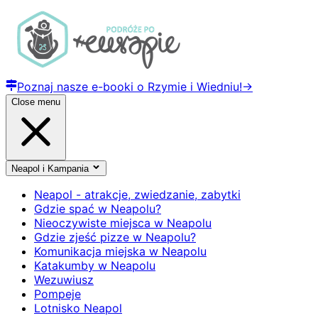
Poznaj nasze e-booki o Rzymie i Wiedniu!
→
Close menu
Neapol i Kampania
Neapol - atrakcje, zwiedzanie, zabytki
Gdzie spać w Neapolu?
Nieoczywiste miejsca w Neapolu
Gdzie zjeść pizze w Neapolu?
Komunikacja miejska w Neapolu
Katakumby w Neapolu
Wezuwiusz
Pompeje
Lotnisko Neapol