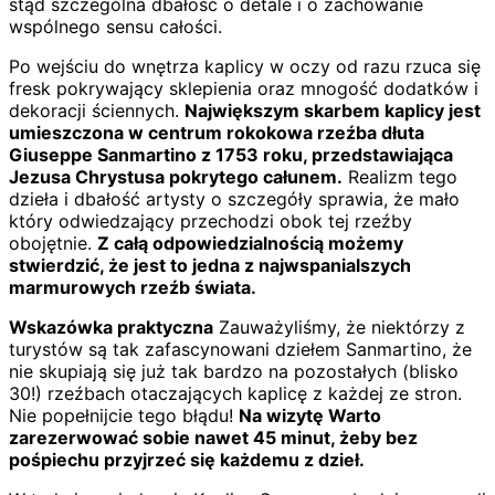
stąd szczególna dbałość o detale i o zachowanie
wspólnego sensu całości.
Po wejściu do wnętrza kaplicy w oczy od razu rzuca się
fresk pokrywający sklepienia oraz mnogość dodatków i
dekoracji ściennych.
Największym skarbem kaplicy jest
umieszczona w centrum rokokowa rzeźba dłuta
Giuseppe Sanmartino z 1753 roku, przedstawiająca
Jezusa Chrystusa pokrytego całunem.
Realizm tego
dzieła i dbałość artysty o szczegóły sprawia, że mało
który odwiedzający przechodzi obok tej rzeźby
obojętnie.
Z całą odpowiedzialnością możemy
stwierdzić, że jest to jedna z najwspanialszych
marmurowych rzeźb świata.
Wskazówka praktyczna
Zauważyliśmy, że niektórzy z
turystów są tak zafascynowani dziełem Sanmartino, że
nie skupiają się już tak bardzo na pozostałych (blisko
30!) rzeźbach otaczających kaplicę z każdej ze stron.
Nie popełnijcie tego błądu!
Na wizytę Warto
zarezerwować sobie nawet 45 minut, żeby bez
pośpiechu przyjrzeć się każdemu z dzieł.