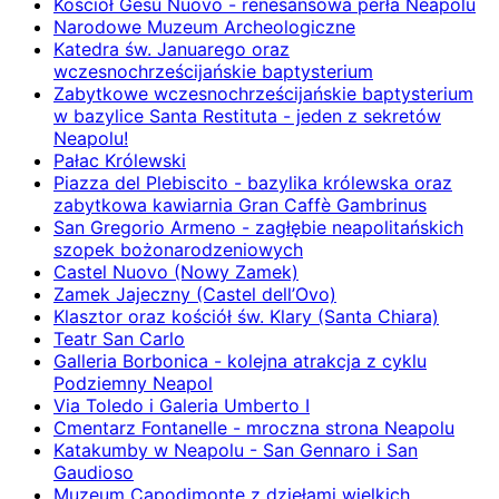
Kościół Gesù Nuovo - renesansowa perła Neapolu
Narodowe Muzeum Archeologiczne
Katedra św. Januarego oraz
wczesnochrześcijańskie baptysterium
Zabytkowe wczesnochrześcijańskie baptysterium
w bazylice Santa Restituta - jeden z sekretów
Neapolu!
Pałac Królewski
Piazza del Plebiscito - bazylika królewska oraz
zabytkowa kawiarnia Gran Caffè Gambrinus
San Gregorio Armeno - zagłębie neapolitańskich
szopek bożonarodzeniowych
Castel Nuovo (Nowy Zamek)
Zamek Jajeczny (Castel dell’Ovo)
Klasztor oraz kościół św. Klary (Santa Chiara)
Teatr San Carlo
Galleria Borbonica - kolejna atrakcja z cyklu
Podziemny Neapol
Via Toledo i Galeria Umberto I
Cmentarz Fontanelle - mroczna strona Neapolu
Katakumby w Neapolu - San Gennaro i San
Gaudioso
Muzeum Capodimonte z dziełami wielkich