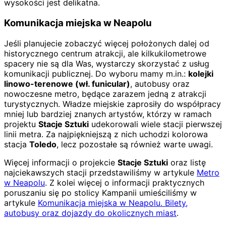
wysokości jest delikatna.
Komunikacja miejska w Neapolu
Jeśli planujecie zobaczyć więcej położonych dalej od
historycznego centrum atrakcji, ale kilkukilometrowe
spacery nie są dla Was, wystarczy skorzystać z usług
komunikacji publicznej. Do wyboru mamy m.in.:
kolejki
linowo-terenowe (wł. funicular)
, autobusy oraz
nowoczesne metro, będące zarazem jedną z atrakcji
turystycznych. Władze miejskie zaprosiły do współpracy
mniej lub bardziej znanych artystów, którzy w ramach
projektu
Stacje Sztuki
udekorowali wiele stacji pierwszej
linii metra. Za najpiękniejszą z nich uchodzi kolorowa
stacja
Toledo
, lecz pozostałe są również warte uwagi.
Więcej informacji o projekcie
Stacje Sztuki
oraz listę
najciekawszych stacji przedstawiliśmy w artykule
Metro
w Neapolu
. Z kolei więcej o informacji praktycznych
poruszaniu się po stolicy Kampanii umieściliśmy w
artykule
Komunikacja miejska w Neapolu. Bilety,
autobusy oraz dojazdy do okolicznych miast
.