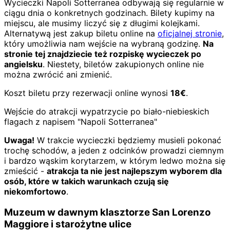
Wycieczki Napoli Sotterranea odbywają się regularnie w
ciągu dnia o konkretnych godzinach. Bilety kupimy na
miejscu, ale musimy liczyć się z długimi kolejkami.
Alternatywą jest zakup biletu online na
oficjalnej stronie
,
który umożliwia nam wejście na wybraną godzinę.
Na
stronie tej znajdziecie też rozpiskę wycieczek po
angielsku
. Niestety, biletów zakupionych online nie
można zwrócić ani zmienić.
Koszt biletu przy rezerwacji online wynosi
18€
.
Wejście do atrakcji wypatrzycie po biało-niebieskich
flagach z napisem "Napoli Sotterranea"
Uwaga!
W trakcie wycieczki będziemy musieli pokonać
trochę schodów, a jeden z odcinków prowadzi ciemnym
i bardzo wąskim korytarzem, w którym ledwo można się
zmieścić -
atrakcja ta nie jest najlepszym wyborem dla
osób, które w takich warunkach czują się
niekomfortowo
.
Muzeum w dawnym klasztorze San Lorenzo
Maggiore i starożytne ulice