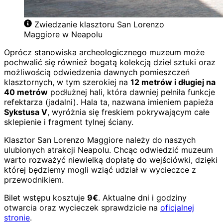
Zwiedzanie klasztoru San Lorenzo
Maggiore w Neapolu
Oprócz stanowiska archeologicznego muzeum może
pochwalić się również bogatą kolekcją dzieł sztuki oraz
możliwością odwiedzenia dawnych pomieszczeń
klasztornych, w tym szerokiej na
12 metrów i długiej na
40 metrów
podłużnej hali, która dawniej pełniła funkcje
refektarza (jadalni). Hala ta, nazwana imieniem papieża
Sykstusa V
, wyróżnia się freskiem pokrywającym całe
sklepienie i fragment tylnej ściany.
Klasztor San Lorenzo Maggiore należy do naszych
ulubionych atrakcji Neapolu. Chcąc odwiedzić muzeum
warto rozważyć niewielką dopłatę do wejściówki, dzięki
której będziemy mogli wziąć udział w wycieczce z
przewodnikiem.
Bilet wstępu kosztuje
9€
. Aktualne dni i godziny
otwarcia oraz wycieczek sprawdzicie na
oficjalnej
stronie
.