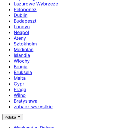
Lazurowe Wybrzeże
Peloponez
Dublin
Budapeszt
Londyn
Neapol
Ateny
Sztokholm
Mediolan
Islandia
Włochy
Brugia
Bruksela
Malta
Cypr
Praga
Wilno
Bratysława
zobacz wszystkie
Polska
Weekend w Polsce