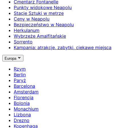
Cmentarz Fontanelle
Punkty widokowe Neapolu
Stacje Sztuki w metrze
Ceny w Neapolu
Bezpieczeństwo w Neapolu
Herkulanum
Wybrzeże Amalfitańskie
Sorrento
Kampania: atrakcje, zabytki, ciekawe miejsca
Europa
Rzym
Berlin
Paryż
Barcelona
Amsterdam
Florencja
Bolonia
Monachium
Lizbona
Drezno
Kopenhaga