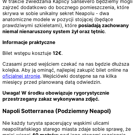
W trakcie zwiedzania Kaplicy Sansevero będziemy mogli
zajrzeć dodatkowo do bocznego pomieszczenia, które
skrywa w sobie unikalny sekret Neapolu - dwa
anatomiczne modele w pozycji stojącej (będące
prawdziwymi szkieletami), które
posiadają zachowany
niemal nienaruszony system żył oraz tętnic
.
Informacje praktyczne
Bilet wstępu kosztuje
12€
.
Czasami przed wejściem czekać na nas będzie dłuższa
kolejka. Aby ją ominąć, najlepiej zakupić bilet online na
oficjalnej stronie
. Wejściówki dostępne sa na kilka
miesięcy przed planowaną datą odwiedzin.
Uwaga! W środku obowiązuje rygorystycznie
przestrzegany zakaz wykonywana zdjęć.
Napoli Sotterranea (Podziemny Neapol)
Nie każdy turysta spacerujący wąskimi ulicami
neapolitańskiego starego miasta zdaje sobie sprawę, że