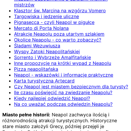
mistrzów
Klasztor św. Marcina na wzgórzu Vomero
Targowiska i jedzenie uliczne
Pignasecca - czyli Neapol w pigułce
Mercato di Porta Nolana
Atrakcje Neapolu poza utartym szlakiem
Okolice Neapolu - co warto zobaczyć?
Śladami Wezuwiusza
Wyspy Zatoki Neapolitańskiej
Sorrento i Wybrzeże Amalfitańskie
Inne propozycje na krótki wypad z Neapolu
Pizza neapolitańska
Neapol - wskazówki i informacje praktyczne
Karta turystyczna Artecard
Czy Neapol jest miastem bezpiecznym dla turysty?
Ile czasu poświęcić na zwiedzanie Neapolu?
Kiedy najlepiej odwiedzić Neapol?
Na co uważać podczas odwiedzin Neapolu?
Miasto pełne historii:
Neapol zachwyca ilością i
różnorodnością atrakcji turystycznych. Historyczne
stare miasto założyli Grecy, później przejęli je