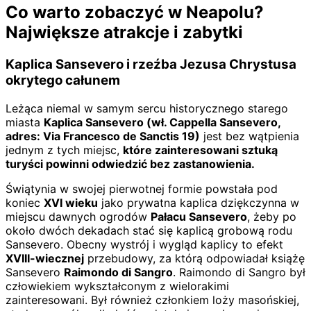
Co warto zobaczyć w Neapolu?
Największe atrakcje i zabytki
Kaplica Sansevero i rzeźba Jezusa Chrystusa
okrytego całunem
Leżąca niemal w samym sercu historycznego starego
miasta
Kaplica Sansevero (wł. Cappella Sansevero,
adres: Via Francesco de Sanctis 19)
jest bez wątpienia
jednym z tych miejsc,
które zainteresowani sztuką
turyści powinni odwiedzić bez zastanowienia.
Świątynia w swojej pierwotnej formie powstała pod
koniec
XVI wieku
jako prywatna kaplica dziękczynna w
miejscu dawnych ogrodów
Pałacu Sansevero
, żeby po
około dwóch dekadach stać się kaplicą grobową rodu
Sansevero. Obecny wystrój i wygląd kaplicy to efekt
XVIII-wiecznej
przebudowy, za którą odpowiadał książę
Sansevero
Raimondo di Sangro
. Raimondo di Sangro był
człowiekiem wykształconym z wielorakimi
zainteresowani. Był również członkiem loży masońskiej,