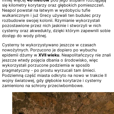
mniej więcej
40 metrów
pod jego stopami rozciągają
się kilometry korytarzy oraz głębokich pomieszczeń.
Neapol powstał na łatwym w wydobyciu tufie
wulkanicznym i już Grecy używali ten budulec przy
rozbudowie swojej kolonii. Rzymianie wykorzystali
pozostawione przez nich jaskinie i stworzyli w nich
cysterny oraz akwedukty, dzięki którym zapewnili sobie
dostęp do wody pitnej.
Cysterny te wykorzystywano jeszcze w czasach
nowożytnych. Porzucono je dopiero po wybuchu
epidemii dżumy w
XVII wieku
. Neapolitańczycy nie znali
jeszcze wtedy pojęcia dbania o środowisko, więc
wykorzystali porzucone podziemia w sposób
pragmatyczny - po prostu wyrzucali tam śmieci.
Podziemną część miasta odkryto na nowo w trakcie II
wojny światowej, gdy głębokie korytarze i cysterny
zamieniono na schrony przeciwbombowe.