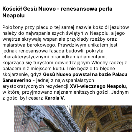
Kościół Gesù Nuovo - renesansowa perła
Neapolu
Położony przy placu o tej samej nazwie kościół jezuitów
należy do najwspanialszych świątyń w Neapolu, a jego
wnętrza skrywają wspaniałe przykłady rzeźby oraz
malarstwa barokowego. Prawdziwym unikatem jest
jednak renesansowa fasada budowli, pokryta
charakterystycznymi piramidkami/diamentami,
kojarząca się turystom odwiedzającym Włochy raczej z
pałacem niż miejscem kultu. I nie będzie to błędne
skojarzenie, gdyż
Gesù Nuovo powstał na bazie Pałacu
Sanseverino
- jednej z najwspanialszych
arystokratycznych rezydencji
XVI-wiecznego Neapolu
,
w której przyjmowano najznamienitszych gości. Jednym
z gości był cesarz
Karola V
.