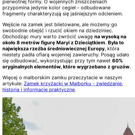
pierwotnej formy. O wojennych zniszczeniach
przypomina jedynie kolor cegieł - odbudowane
fragmenty charakteryzują się jaśniejszym odcieniem.
Wejście na zamek jest biletowane, ale możemy go
swobodnie obejść i rzucić okiem na dziedziniec.
Obchodząc mury warto zwrócić uwagę
na wysoką na
około 8 metrów figurę Maryi z Dzieciątkiem
.
Była to
największa rzeźba średniowiecznej Europy
, która
niestety padła ofiarą wojennej zawieruchy. Posąg udało
się odbudować, wykorzystując przy tym nawet
60%
oryginalnych elementów, które wygrzebano z gruzów
.
Więcej o malborskim zamku przeczytacie w naszym
artykule:
Zamek krzyżacki w Malborku - zwiedzanie,
historia i informacje praktyczne
.