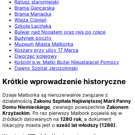
Ratusz staromiejski
Brama Gancarska
Brama Mariacka
Wieża Ciśnień
Szkoła Łacińska
Bulwar nad Nogatem oraz rejs po rzece
Budynek poczty
Muzeum Miasta Malborka
Koszary przy ulicy 17 Marca
Dworzec kolejowy
Kościół p.w. Matki Bożej Nieustającej Pomocy
Dawny Szpital Jerozolimski
Krótkie wprowadzenie historyczne
Dzieje Malborka są nierozerwalnie związane z
działalnością
Zakonu Szpitala Najświętszej Marii Panny
Domu Niemieckiego
, zwanego powszechnie
Zakonem
Krzyżackim
. Po raz pierwszy Malbork pojawia się w
źródłach datowanych na
1280 rok
, a dokument
lokacyjny miasta jest o
sześć lat młodszy (1286)
.