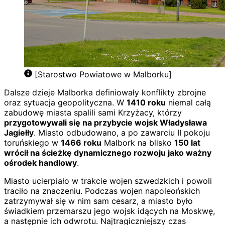
[Starostwo Powiatowe w Malborku]
Dalsze dzieje Malborka definiowały konflikty zbrojne
oraz sytuacja geopolityczna. W
1410 roku
niemal całą
zabudowę miasta spalili sami Krzyżacy, którzy
przygotowywali się na przybycie wojsk Władysława
Jagiełły
. Miasto odbudowano, a po zawarciu II pokoju
toruńskiego w
1466 roku
Malbork na blisko
150 lat
wrócił na ścieżkę dynamicznego rozwoju jako ważny
ośrodek handlowy
.
Miasto ucierpiało w trakcie wojen szwedzkich i powoli
traciło na znaczeniu. Podczas wojen napoleońskich
zatrzymywał się w nim sam cesarz, a miasto było
świadkiem przemarszu jego wojsk idących na Moskwę,
a następnie ich odwrotu. Najtragiczniejszy czas