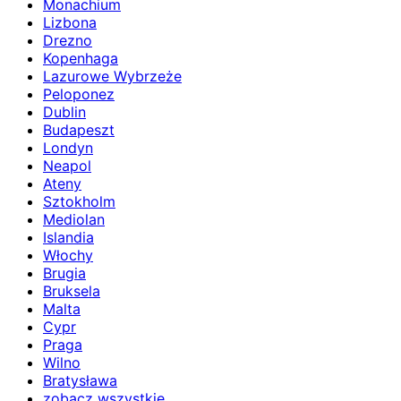
Monachium
Lizbona
Drezno
Kopenhaga
Lazurowe Wybrzeże
Peloponez
Dublin
Budapeszt
Londyn
Neapol
Ateny
Sztokholm
Mediolan
Islandia
Włochy
Brugia
Bruksela
Malta
Cypr
Praga
Wilno
Bratysława
zobacz wszystkie