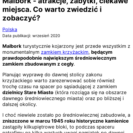
Malbork - atrakcje, zabytki, ciekawe
miejsca. Co warto zwiedzić i
zobaczyć?
Polska
Data publikacji: wrzesień 2020
Malbork
turystycznie kojarzony jest przede wszystkim z
monumentalnym
zamkiem krzyżackim
,
będącym
prawdopodobnie największym średniowiecznym
zamkiem zbudowanym z cegły
.
Planując wyprawę do dawnej stolicy zakonu
krzyżackiego warto zarezerwować sobie również
trochę czasu na spacer po sąsiadującej z zamkiem
dzielnicy Stare Miasto
(która rozciąga się na obszarze
dawnego średniowiecznego miasta) oraz po bliższej i
dalszej okolicy.
I choć niewiele zostało po średniowiecznej zabudowie, a
zniszczone w marcu 1945 roku historyczne kamienice
zastąpiły kilkupiętrowe bloki, to podczas spaceru
natrafimy na kilka wartych uwagi pamiątek po dawnej