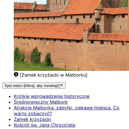
[Zamek krzyżacki w Malborku]
Spis treści (kliknij, aby rozwinąć)
Krótkie wprowadzenie historyczne
Średniowieczny Malbork
Atrakcje Malborka, zabytki, ciekawe miejsca. Co
warto zobaczyć?
Zamek krzyżacki
Kościół św. Jana Chrzciciela