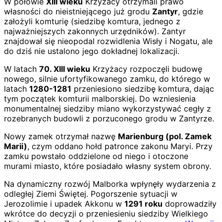
W połowie
XIII wieku
Krzyżacy otrzymali prawo
własności do nieistniejącego już grodu
Zantyr
, gdzie
założyli komturię (siedzibę komtura, jednego z
najważniejszych zakonnych urzędników). Zantyr
znajdował się nieopodal rozwidlenia Wisły i Nogatu, ale
do dziś nie ustalono jego dokładnej lokalizacji.
W latach
70. XIII wieku
Krzyżacy rozpoczęli budowę
nowego, silnie ufortyfikowanego zamku, do którego w
latach
1280-1281
przeniesiono siedzibę komtura, dając
tym początek komturii malborskiej. Do wzniesienia
monumentalnej siedziby miano wykorzystywać cegły z
rozebranych budowli z porzuconego grodu w Zantyrze.
Nowy zamek otrzymał nazwę
Marienburg (pol. Zamek
Marii)
, czym oddano hołd patronce zakonu Maryi. Przy
zamku powstało oddzielone od niego i otoczone
murami miasto, które posiadało własny system obrony.
Na dynamiczny rozwój Malborka wpłynęły wydarzenia z
odległej Ziemi Świętej. Pogorszenie sytuacji w
Jerozolimie i upadek Akkonu w
1291 roku
doprowadziły
wkrótce do decyzji o przeniesieniu siedziby Wielkiego