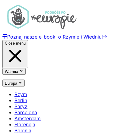
Poznaj nasze e-booki o Rzymie i Wiedniu!
→
Close menu
Warmia
Europa
Rzym
Berlin
Paryż
Barcelona
Amsterdam
Florencja
Bolonia