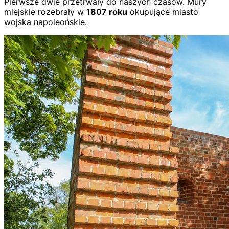
Pierwsze dwie przetrwały do naszych czasów. Mury
miejskie rozebrały w
1807 roku
okupujące miasto
wojska napoleońskie.