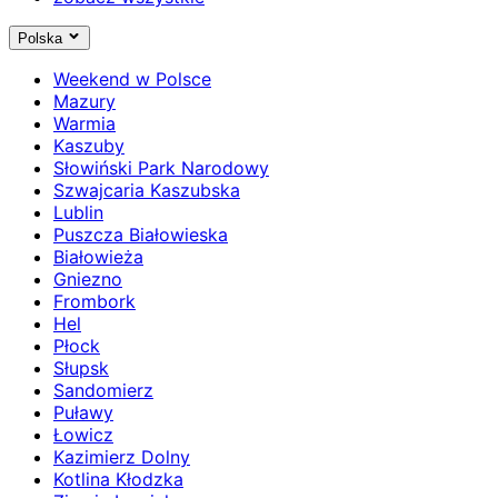
Polska
Weekend w Polsce
Mazury
Warmia
Kaszuby
Słowiński Park Narodowy
Szwajcaria Kaszubska
Lublin
Puszcza Białowieska
Białowieża
Gniezno
Frombork
Hel
Płock
Słupsk
Sandomierz
Puławy
Łowicz
Kazimierz Dolny
Kotlina Kłodzka