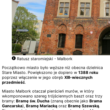
Ratusz staromiejski - Malbork
Początkowo miasto było węższe niż obecna dzielnica
Stare Miasto. Powiększono je dopiero w
1388 roku
poprzez włączenie w jego obręb
XIII-wiecznych
przedmieść
.
Miasto Malbork otaczał pierścień murów, w który
wkomponowano szereg trójściennych baszt oraz trzy
bramy:
Bramę św. Ducha
(znaną obecnie jako
Brama
Gancarska
),
Bramę Mariacką
oraz
Bramę Szewską
.