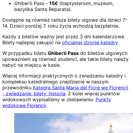
Ghiberti Pass -
15€
(baptysterium, muzeum,
bazylika Santa Reparata).
Dostępne są również tańsze bilety ulgowe dla dzieci 7-
14. Dzieci poniżej 7. roku życia wchodzą bezpłatnie.
Każdy z biletów ważny jest przez 3 dni kalendarzowe.
Bilety najlepiej zakupić na
oficjalnej stronie katedry
.
W przypadku biletu
Ghiberti Pass
do biletów ulgowych
upowaznieni są również studenci, ale takie bilety należy
nabyć na miejscu w kasie.
Więcej informacji praktycznych o zwiedzaniu katedry i
kompleksu katedralnego znajdziecie w naszym
przewodniku
Katedra Santa Maria del Fiore we Florencji
- zwiedzanie, bilety, historia
. Z kolei więcej punktów
widokowych wypisaliśmy w zestawieniu:
Punkty
widokowe Florencji
.