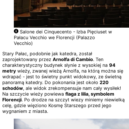
Salone dei Cinquecento - Izba Pięciuset w
Pałacu Vecchio we Florencji (Palazzo
Vecchio)
Stary Pałac, podobnie jak katedra, został
zaprojektowany przez
Arnolfa di Cambio
. Ten
charakterystyczny budynek słynie z wysokiej na
94
metry
wieży, zwanej wieżą Arnolfa, na którą można się
wdrapać - jest to świetny punkt widokowy, ze świetną
panoramą katedry. Do pokonania jest około
220
schodów
, ale widok zrekompensuje nam cały wysiłek!
Na szczycie wieży powiewa
flaga z lilia, symbolem
Florencji
. Po drodze na szczyt wiezy miniemy niewielką
celę, gdzie więziono Kosmę Starszego przed jego
wygnaniem z miasta.