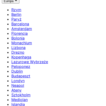
Europa
Rzym
Berlin
Paryż
Barcelona
Amsterdam
Florencja
Bolonia
Monachium
Lizbona
Drezno
Kopenhaga
Lazurowe Wybrzeże
Peloponez
Dublin
Budapeszt
Londyn
Neapol
Ateny
Sztokholm
Mediolan
Islandia