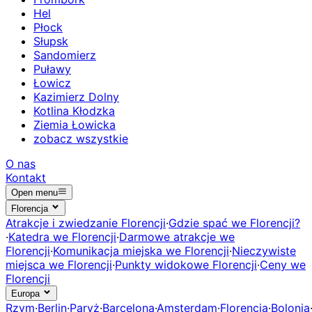
Hel
Płock
Słupsk
Sandomierz
Puławy
Łowicz
Kazimierz Dolny
Kotlina Kłodzka
Ziemia Łowicka
zobacz wszystkie
O nas
Kontakt
Open menu
Florencja
Atrakcje i zwiedzanie Florencji
·
Gdzie spać we Florencji?
·
Katedra we Florencji
·
Darmowe atrakcje we
Florencji
·
Komunikacja miejska we Florencji
·
Nieczywiste
miejsca we Florencji
·
Punkty widokowe Florencji
·
Ceny we
Florencji
Europa
Rzym
·
Berlin
·
Paryż
·
Barcelona
·
Amsterdam
·
Florencja
·
Bolonia