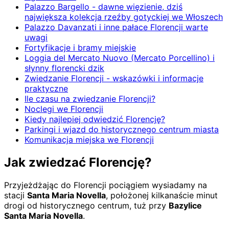
Palazzo Bargello - dawne więzienie, dziś
największa kolekcja rzeźby gotyckiej we Włoszech
Palazzo Davanzati i inne pałace Florencji warte
uwagi
Fortyfikacje i bramy miejskie
Loggia del Mercato Nuovo (Mercato Porcellino) i
słynny florencki dzik
Zwiedzanie Florencji - wskazówki i informacje
praktyczne
Ile czasu na zwiedzanie Florencji?
Noclegi we Florencji
Kiedy najlepiej odwiedzić Florencję?
Parkingi i wjazd do historycznego centrum miasta
Komunikacja miejska we Florencji
Jak zwiedzać Florencję?
Przyjeżdżając do Florencji pociągiem wysiadamy na
stacji
Santa Maria Novella
, położonej kilkanaście minut
drogi od historycznego centrum, tuż przy
Bazylice
Santa Maria Novella
.