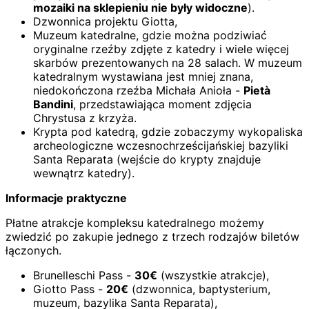
mozaiki na sklepieniu nie były widoczne
).
Dzwonnica projektu Giotta,
Muzeum katedralne, gdzie można podziwiać
oryginalne rzeźby zdjęte z katedry i wiele więcej
skarbów prezentowanych na 28 salach. W muzeum
katedralnym wystawiana jest mniej znana,
niedokończona rzeźba Michała Anioła -
Pietà
Bandini
, przedstawiająca moment zdjęcia
Chrystusa z krzyża.
Krypta pod katedrą, gdzie zobaczymy wykopaliska
archeologiczne wczesnochrześcijańskiej bazyliki
Santa Reparata (wejście do krypty znajduje
wewnątrz katedry).
Informacje praktyczne
Płatne atrakcje kompleksu katedralnego możemy
zwiedzić po zakupie jednego z trzech rodzajów biletów
łączonych.
Brunelleschi Pass -
30€
(wszystkie atrakcje),
Giotto Pass -
20€
(dzwonnica, baptysterium,
muzeum, bazylika Santa Reparata),