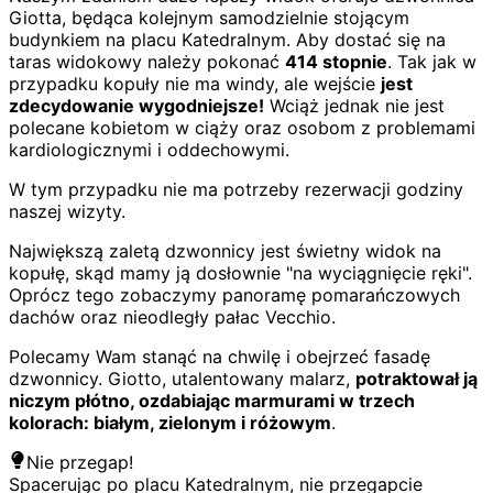
Giotta, będąca kolejnym samodzielnie stojącym
budynkiem na placu Katedralnym. Aby dostać się na
taras widokowy należy pokonać
414 stopnie
. Tak jak w
przypadku kopuły nie ma windy, ale wejście
jest
zdecydowanie wygodniejsze!
Wciąż jednak nie jest
polecane kobietom w ciąży oraz osobom z problemami
kardiologicznymi i oddechowymi.
W tym przypadku nie ma potrzeby rezerwacji godziny
naszej wizyty.
Największą zaletą dzwonnicy jest świetny widok na
kopułę, skąd mamy ją dosłownie "na wyciągnięcie ręki".
Oprócz tego zobaczymy panoramę pomarańczowych
dachów oraz nieodległy pałac Vecchio.
Polecamy Wam stanąć na chwilę i obejrzeć fasadę
dzwonnicy. Giotto, utalentowany malarz,
potraktował ją
niczym płótno, ozdabiając marmurami w trzech
kolorach: białym, zielonym i różowym
.
Nie przegap!
Spacerując po placu Katedralnym, nie przegapcie