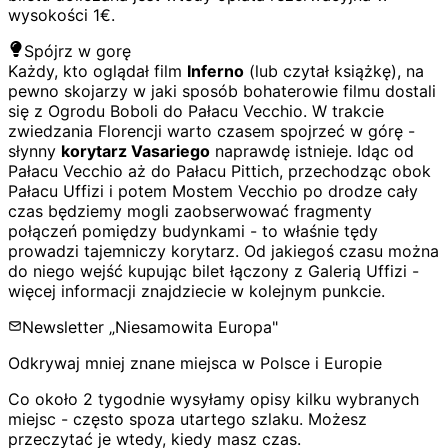
wysokości 1€.
Spójrz w gorę
Każdy, kto oglądał film
Inferno
(lub czytał książkę), na
pewno skojarzy w jaki sposób bohaterowie filmu dostali
się z Ogrodu Boboli do Pałacu Vecchio. W trakcie
zwiedzania Florencji warto czasem spojrzeć w górę -
słynny
korytarz Vasariego
naprawdę istnieje. Idąc od
Pałacu Vecchio aż do Pałacu Pittich, przechodząc obok
Pałacu Uffizi i potem Mostem Vecchio po drodze cały
czas będziemy mogli zaobserwować fragmenty
połączeń pomiędzy budynkami - to właśnie tędy
prowadzi tajemniczy korytarz. Od jakiegoś czasu można
do niego wejść kupując bilet łączony z Galerią Uffizi -
więcej informacji znajdziecie w kolejnym punkcie.
Newsletter „Niesamowita Europa"
Odkrywaj mniej znane miejsca w Polsce i Europie
Co około 2 tygodnie wysyłamy opisy kilku wybranych
miejsc - często spoza utartego szlaku. Możesz
przeczytać je wtedy, kiedy masz czas.