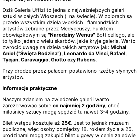
Dziś Galeria Uffizi to jedna z najważniejszych galerii
sztuki w całych Włoszech (i na świecie). W zbiorach są
przede wszystkim dzieła włoskich i flamandzkich
artystów zebrane przez Medyceuszy. Punktem
obowiązkowym są
"Narodziny Wenus"
Botticellego, ale
to tylko jeden z wielu skarbów, jakie kryje galeria. Warto
zwrócić uwagę na dzieła takich artystów jak:
Michał
Anioł ("Święta Rodzina"), Leonardo da Vinci, Rafael,
Tycjan, Caravaggio, Giotto czy Rubens
.
Przy drodze przez pałacem postawiono rzeźby słynnych
artystów.
Informacje praktyczne
Naszym zdaniem na zwiedzenie galerii warto
zarezerwować sobie
co najmniej 2 godziny
, choć
miłośnicy sztucy mogą spędzić tu nawet 3-4 godziny.
Bilet wstępu kosztuje aż
25€
. Jest to jednak muzeum
publiczne, więc osoby pomiędzy 18. rokiem życia a 25.
urodzinami mogą zakupić bilet ulgowy w cenie zaledwie