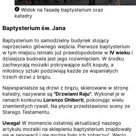
Widok na fasadę baptysterium oraz
katedry
Baptysterium św. Jana
Baptysterium to samodzielny budynek stojący
naprzeciwko głównego wejścia. Pierwsze baptysterium
w tym miejscu istniało już prawdopodobnie w
IV wieku
i
dzisiejsza budowla jest jego rozwinięciem. W środku
zachwycają mozaiki pokrywające sufit kopuły, a
miłośnicy sztuki podziwiają każde ze wspaniałych
trzech drzwi z brązu.
Najwspanialsze są drzwi z brązu, skierowane w stronę
katedry, nazywane są
"Drzwiami Raju"
. Wykonał je w
ramach konkursu
Lorenzo Ghiberti
, pokonując wielu
znamienitych rywali. Na płycie przedstawiono sceny ze
Starego Testamentu.
Uwaga!
W momencie ostatniej aktualizacji naszego
artykułu mozaiki na sklepieniu baptysterium znajdowały
się w renowacji i nie można było ich zobaczyć. Warto