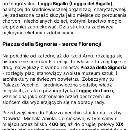
późnogotyckiej
Loggii Bigallo (Loggia del Bigallo)
,
należącej do średniowiecznej organizacji charytatywnej.
Jej zadaszona część służyła jako miejsce do porzucania
chorych i niechcianych dzieci, którymi bractwo mogło
się później zaopiekować. Dziś struktura zachwyca
pięknymi reliefami i zdobieniami.
Piazza della Signoria - serce Florencji
Na południe od katedry, aż do rzeki Arno, rozciąga się
historyczne centrum Florencji. To właśnie tu znajduje się
drugi największy z symboli miasta:
Piazza della Signoria
- rozległy plac, stanowiący swoiste muzeum sztuki i
architektury na świeżym powietrzu. Zobaczymy tu
Palazzo Vecchio - średniowieczną siedzibę władz
miejskich, a także późnogotycką
Loggię dei Lanzi
,
wzniesioną jako schronienie przed deszczem lub
słońcem dla wybierających się na obrady rady.
Przed wejściem do Palazzo Vecchio stoi kopia rzeźby
"Dawida" Michała Anioła. Co ciekawe, w tym samym
miejscu przez blisko
400 lat
, aż do drugiej połowy
XIX