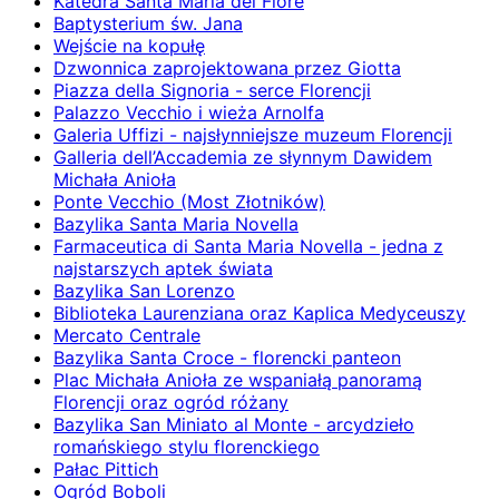
Katedra Santa Maria del Fiore
Baptysterium św. Jana
Wejście na kopułę
Dzwonnica zaprojektowana przez Giotta
Piazza della Signoria - serce Florencji
Palazzo Vecchio i wieża Arnolfa
Galeria Uffizi - najsłynniejsze muzeum Florencji
Galleria dell’Accademia ze słynnym Dawidem
Michała Anioła
Ponte Vecchio (Most Złotników)
Bazylika Santa Maria Novella
Farmaceutica di Santa Maria Novella - jedna z
najstarszych aptek świata
Bazylika San Lorenzo
Biblioteka Laurenziana oraz Kaplica Medyceuszy
Mercato Centrale
Bazylika Santa Croce - florencki panteon
Plac Michała Anioła ze wspaniałą panoramą
Florencji oraz ogród różany
Bazylika San Miniato al Monte - arcydzieło
romańskiego stylu florenckiego
Pałac Pittich
Ogród Boboli