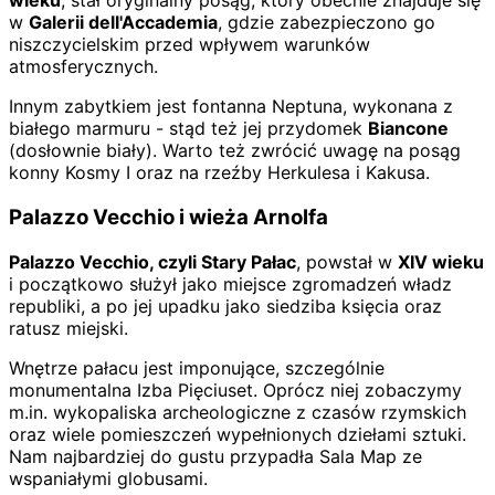
wieku
, stał oryginalny posąg, który obecnie znajduje się
w
Galerii dell'Accademia
, gdzie zabezpieczono go
niszczycielskim przed wpływem warunków
atmosferycznych.
Innym zabytkiem jest fontanna Neptuna, wykonana z
białego marmuru - stąd też jej przydomek
Biancone
(dosłownie biały). Warto też zwrócić uwagę na posąg
konny Kosmy I oraz na rzeźby Herkulesa i Kakusa.
Palazzo Vecchio i wieża Arnolfa
Palazzo Vecchio, czyli Stary Pałac
, powstał w
XIV wieku
i początkowo służył jako miejsce zgromadzeń władz
republiki, a po jej upadku jako siedziba księcia oraz
ratusz miejski.
Wnętrze pałacu jest imponujące, szczególnie
monumentalna Izba Pięciuset. Oprócz niej zobaczymy
m.in. wykopaliska archeologiczne z czasów rzymskich
oraz wiele pomieszczeń wypełnionych dziełami sztuki.
Nam najbardziej do gustu przypadła Sala Map ze
wspaniałymi globusami.