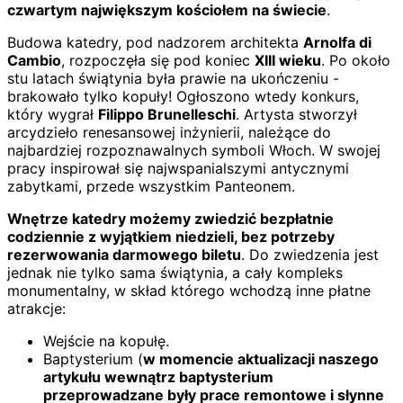
czwartym największym kościołem na świecie
.
Budowa katedry, pod nadzorem architekta
Arnolfa di
Cambio
, rozpoczęła się pod koniec
XIII wieku
. Po około
stu latach świątynia była prawie na ukończeniu -
brakowało tylko kopuły! Ogłoszono wtedy konkurs,
który wygrał
Filippo Brunelleschi
. Artysta stworzył
arcydzieło renesansowej inżynierii, należące do
najbardziej rozpoznawalnych symboli Włoch. W swojej
pracy inspirował się najwspanialszymi antycznymi
zabytkami, przede wszystkim Panteonem.
Wnętrze katedry możemy zwiedzić bezpłatnie
codziennie z wyjątkiem niedzieli, bez potrzeby
rezerwowania darmowego biletu
. Do zwiedzenia jest
jednak nie tylko sama świątynia, a cały kompleks
monumentalny, w skład którego wchodzą inne płatne
atrakcje:
Wejście na kopułę.
Baptysterium (
w momencie aktualizacji naszego
artykułu wewnątrz baptysterium
przeprowadzane były prace remontowe i słynne