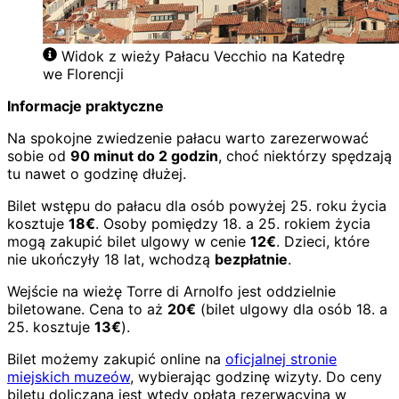
Widok z wieży Pałacu Vecchio na Katedrę
we Florencji
Informacje praktyczne
Na spokojne zwiedzenie pałacu warto zarezerwować
sobie od
90 minut do 2 godzin
, choć niektórzy spędzają
tu nawet o godzinę dłużej.
Bilet wstępu do pałacu dla osób powyżej 25. roku życia
kosztuje
18€
. Osoby pomiędzy 18. a 25. rokiem życia
mogą zakupić bilet ulgowy w cenie
12€
. Dzieci, które
nie ukończyły 18 lat, wchodzą
bezpłatnie
.
Wejście na wieżę Torre di Arnolfo jest oddzielnie
biletowane. Cena to aż
20€
(bilet ulgowy dla osób 18. a
25. kosztuje
13€
).
Bilet możemy zakupić online na
oficjalnej stronie
miejskich muzeów
, wybierając godzinę wizyty. Do ceny
biletu doliczana jest wtedy opłata rezerwacyjna w