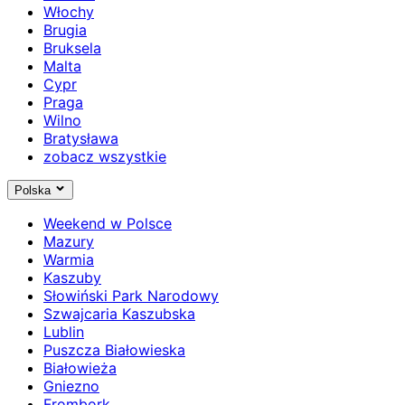
Włochy
Brugia
Bruksela
Malta
Cypr
Praga
Wilno
Bratysława
zobacz wszystkie
Polska
Weekend w Polsce
Mazury
Warmia
Kaszuby
Słowiński Park Narodowy
Szwajcaria Kaszubska
Lublin
Puszcza Białowieska
Białowieża
Gniezno
Frombork