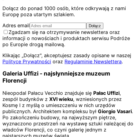
Dołącz do ponad 1000 osób, które odkrywają z nami
Europę poza utartym szlakiem.
Adres email
Dołącz
Zgadzam się na otrzymywanie newslettera oraz
informacji o nowościach i produktach serwisu Podróże
po Europie drogą mailową.
Klikając „Dołącz", akceptujesz zasady opisane w naszej
Polityce Prywatności
oraz
Regulaminie Newslettera
.
Galeria Uffizi - najsłynniejsze muzeum
Florencji
Nieopodal Pałacu Vecchio znajduje się
Pałac Uffizi
,
zespół budynków z
XVI wieku
, wzniesionych przez
Kosmę I z myślą o umieszczeniu w nich urzędów
publicznych. Architektem kompleksu był
Giorgio Vasari
.
Po zakończeniu budowy, na najwyższym piętrze,
wyznaczono przestrzeń na wystawę sztuki należącej do
władców Florencji, co czyni galerię jednym z
najstarszych muzeów świata.