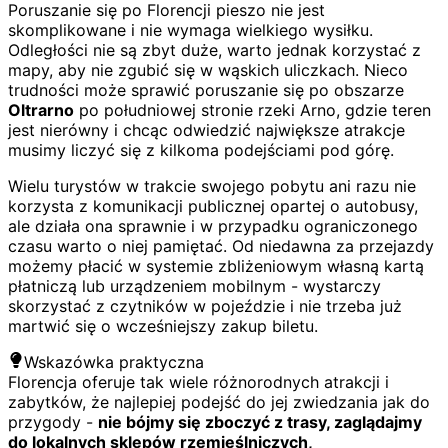
Poruszanie się po Florencji pieszo nie jest
skomplikowane i nie wymaga wielkiego wysiłku.
Odległości nie są zbyt duże, warto jednak korzystać z
mapy, aby nie zgubić się w wąskich uliczkach. Nieco
trudności może sprawić poruszanie się po obszarze
Oltrarno
po południowej stronie rzeki Arno, gdzie teren
jest nierówny i chcąc odwiedzić największe atrakcje
musimy liczyć się z kilkoma podejściami pod górę.
Wielu turystów w trakcie swojego pobytu ani razu nie
korzysta z komunikacji publicznej opartej o autobusy,
ale działa ona sprawnie i w przypadku ograniczonego
czasu warto o niej pamiętać. Od niedawna za przejazdy
możemy płacić w systemie zbliżeniowym własną kartą
płatniczą lub urządzeniem mobilnym - wystarczy
skorzystać z czytników w pojeździe i nie trzeba już
martwić się o wcześniejszy zakup biletu.
Wskazówka praktyczna
Florencja oferuje tak wiele różnorodnych atrakcji i
zabytków, że najlepiej podejść do jej zwiedzania jak do
przygody -
nie bójmy się zboczyć z trasy, zaglądajmy
do lokalnych sklepów rzemieślniczych,