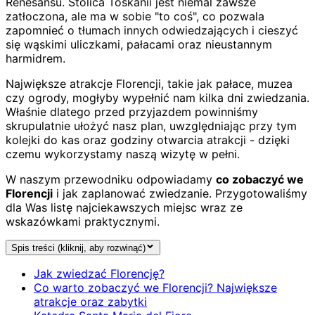
Renesansu. Stolica Toskanii jest niemal zawsze
zatłoczona, ale ma w sobie "to coś", co pozwala
zapomnieć o tłumach innych odwiedzających i cieszyć
się wąskimi uliczkami, pałacami oraz nieustannym
harmidrem.
Największe atrakcje Florencji, takie jak pałace, muzea
czy ogrody, mogłyby wypełnić nam kilka dni zwiedzania.
Właśnie dlatego przed przyjazdem powinniśmy
skrupulatnie ułożyć nasz plan, uwzględniając przy tym
kolejki do kas oraz godziny otwarcia atrakcji - dzięki
czemu wykorzystamy naszą wizytę w pełni.
W naszym przewodniku odpowiadamy
co zobaczyć we
Florencji
i jak zaplanować zwiedzanie. Przygotowaliśmy
dla Was listę najciekawszych miejsc wraz ze
wskazówkami praktycznymi.
Spis treści (kliknij, aby rozwinąć)
Jak zwiedzać Florencję?
Co warto zobaczyć we Florencji? Największe
atrakcje oraz zabytki