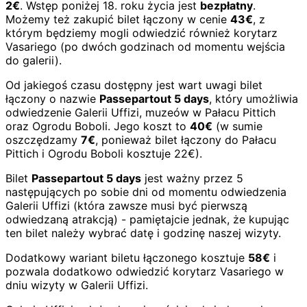
2€
. Wstęp poniżej 18. roku życia jest
bezpłatny
.
Możemy też zakupić bilet łączony w cenie
43€
, z
którym będziemy mogli odwiedzić również korytarz
Vasariego (po dwóch godzinach od momentu wejścia
do galerii).
Od jakiegoś czasu dostępny jest wart uwagi bilet
łączony o nazwie
Passepartout 5 days
, który umożliwia
odwiedzenie Galerii Uffizi, muzeów w Pałacu Pittich
oraz Ogrodu Boboli. Jego koszt to
40€
(w sumie
oszczędzamy
7€
, ponieważ bilet łączony do Pałacu
Pittich i Ogrodu Boboli kosztuje 22€).
Bilet
Passepartout 5 days
jest ważny przez 5
następujących po sobie dni od momentu odwiedzenia
Galerii Uffizi (która zawsze musi być pierwszą
odwiedzaną atrakcją) - pamiętajcie jednak, że kupując
ten bilet należy wybrać datę i godzinę naszej wizyty.
Dodatkowy wariant biletu łączonego kosztuje
58€
i
pozwala dodatkowo odwiedzić korytarz Vasariego w
dniu wizyty w Galerii Uffizi.