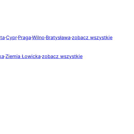
ta
·
Cypr
·
Praga
·
Wilno
·
Bratysława
·
zobacz wszystkie
ka
·
Ziemia Łowicka
·
zobacz wszystkie