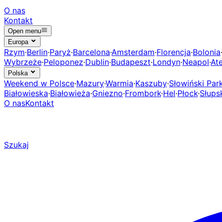
O nas
Kontakt
Open menu
Europa
Rzym
·
Berlin
·
Paryż
·
Barcelona
·
Amsterdam
·
Florencja
·
Bolonia
Wybrzeże
·
Peloponez
·
Dublin
·
Budapeszt
·
Londyn
·
Neapol
·
At
Polska
Weekend w Polsce
·
Mazury
·
Warmia
·
Kaszuby
·
Słowiński Pa
Białowieska
·
Białowieża
·
Gniezno
·
Frombork
·
Hel
·
Płock
·
Słups
O nas
Kontakt
Szukaj