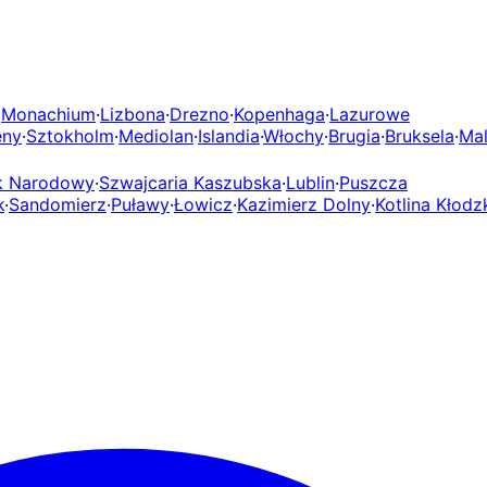
·
Monachium
·
Lizbona
·
Drezno
·
Kopenhaga
·
Lazurowe
eny
·
Sztokholm
·
Mediolan
·
Islandia
·
Włochy
·
Brugia
·
Bruksela
·
Mal
rk Narodowy
·
Szwajcaria Kaszubska
·
Lublin
·
Puszcza
k
·
Sandomierz
·
Puławy
·
Łowicz
·
Kazimierz Dolny
·
Kotlina Kłodz