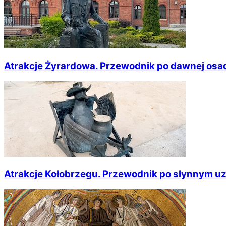
Atrakcje Żyrardowa. Przewodnik po dawnej osad
Atrakcje Kołobrzegu. Przewodnik po słynnym u