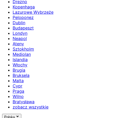
Drezno
Kopenhaga
Lazurowe Wybrzeże
Peloponez
Dublin
Budapeszt
Londyn
Neapol
Ateny
Sztokholm
Mediolan
Islandia
Włochy
Brugia
Bruksela
Malta
Cypr
Praga
Wilno
Bratysława
zobacz wszystkie
Polska