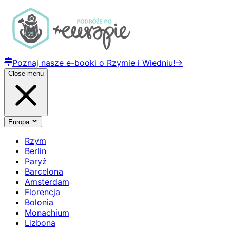
Poznaj nasze e-booki o Rzymie i Wiedniu!
→
Close menu
Europa
Rzym
Berlin
Paryż
Barcelona
Amsterdam
Florencja
Bolonia
Monachium
Lizbona