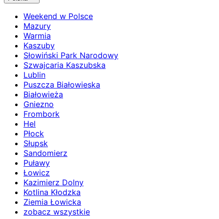
Weekend w Polsce
Mazury
Warmia
Kaszuby
Słowiński Park Narodowy
Szwajcaria Kaszubska
Lublin
Puszcza Białowieska
Białowieża
Gniezno
Frombork
Hel
Płock
Słupsk
Sandomierz
Puławy
Łowicz
Kazimierz Dolny
Kotlina Kłodzka
Ziemia Łowicka
zobacz wszystkie