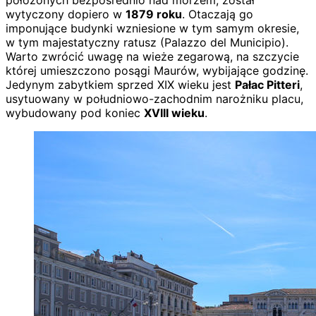
położonych bezpośrednio nad morzem, został
wytyczony dopiero w
1879 roku
. Otaczają go
imponujące budynki wzniesione w tym samym okresie,
w tym majestatyczny ratusz (Palazzo del Municipio).
Warto zwrócić uwagę na wieże zegarową, na szczycie
której umieszczono posągi Maurów, wybijające godzinę.
Jedynym zabytkiem sprzed XIX wieku jest
Pałac Pitteri
,
usytuowany w południowo-zachodnim narożniku placu,
wybudowany pod koniec
XVIII wieku
.