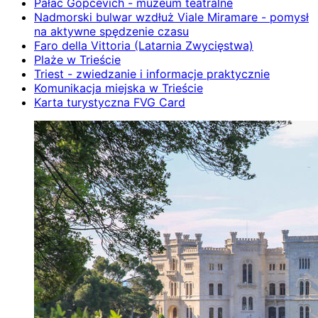
Pałac Gopcevich - muzeum teatralne
Nadmorski bulwar wzdłuż Viale Miramare - pomysł
na aktywne spędzenie czasu
Faro della Vittoria (Latarnia Zwycięstwa)
Plaże w Trieście
Triest - zwiedzanie i informacje praktycznie
Komunikacja miejska w Trieście
Karta turystyczna FVG Card