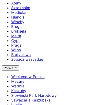
Ateny
Sztokholm
Mediolan
Islandia
Włochy
Brugia
Bruksela
Malta
Cypr
Praga
Wilno
Bratysława
zobacz wszystkie
Polska
Weekend w Polsce
Mazury
Warmia
Kaszuby
Słowiński Park Narodowy
Szwajcaria Kaszubska
Lublin