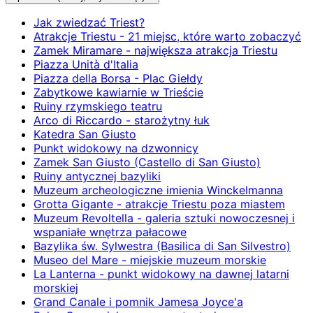
Jak zwiedzać Triest?
Atrakcje Triestu - 21 miejsc, które warto zobaczyć
Zamek Miramare - największa atrakcja Triestu
Piazza Unità d'Italia
Piazza della Borsa - Plac Giełdy
Zabytkowe kawiarnie w Trieście
Ruiny rzymskiego teatru
Arco di Riccardo - starożytny łuk
Katedra San Giusto
Punkt widokowy na dzwonnicy
Zamek San Giusto (Castello di San Giusto)
Ruiny antycznej bazyliki
Muzeum archeologiczne imienia Winckelmanna
Grotta Gigante - atrakcje Triestu poza miastem
Muzeum Revoltella - galeria sztuki nowoczesnej i
wspaniałe wnętrza pałacowe
Bazylika św. Sylwestra (Basilica di San Silvestro)
Museo del Mare - miejskie muzeum morskie
La Lanterna - punkt widokowy na dawnej latarni
morskiej
Grand Canale i pomnik Jamesa Joyce'a