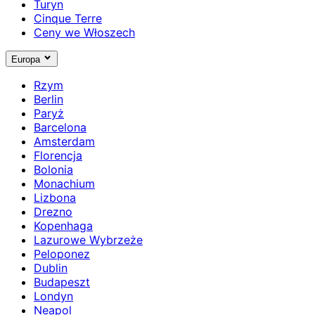
Turyn
Cinque Terre
Ceny we Włoszech
Europa
Rzym
Berlin
Paryż
Barcelona
Amsterdam
Florencja
Bolonia
Monachium
Lizbona
Drezno
Kopenhaga
Lazurowe Wybrzeże
Peloponez
Dublin
Budapeszt
Londyn
Neapol