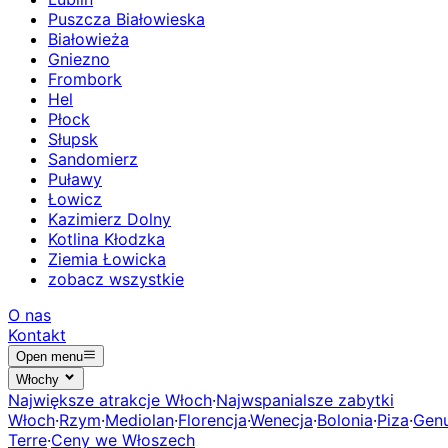
Puszcza Białowieska
Białowieża
Gniezno
Frombork
Hel
Płock
Słupsk
Sandomierz
Puławy
Łowicz
Kazimierz Dolny
Kotlina Kłodzka
Ziemia Łowicka
zobacz wszystkie
O nas
Kontakt
Open menu
Włochy
Największe atrakcje Włoch
·
Najwspanialsze zabytki
Włoch
·
Rzym
·
Mediolan
·
Florencja
·
Wenecja
·
Bolonia
·
Piza
·
Gen
Terre
·
Ceny we Włoszech