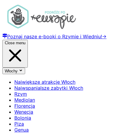
Poznaj nasze e-booki o Rzymie i Wiedniu!
→
Close menu
Włochy
Największe atrakcje Włoch
Najwspanialsze zabytki Włoch
Rzym
Mediolan
Florencja
Wenecja
Bolonia
Piza
Genua