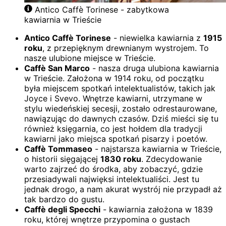
Antico Caffè Torinese - zabytkowa
kawiarnia w Trieście
Antico Caffè Torinese
- niewielka kawiarnia z
1915
roku
, z przepięknym drewnianym wystrojem. To
nasze ulubione miejsce w Trieście.
Caffè San Marco
- nasza druga ulubiona kawiarnia
w Trieście. Założona w 1914 roku, od początku
była miejscem spotkań intelektualistów, takich jak
Joyce i Svevo. Wnętrze kawiarni, utrzymane w
stylu wiedeńskiej secesji, zostało odrestaurowane,
nawiązując do dawnych czasów. Dziś mieści się tu
również księgarnia, co jest hołdem dla tradycji
kawiarni jako miejsca spotkań pisarzy i poetów.
Caffè Tommaseo
- najstarsza kawiarnia w Trieście,
o historii sięgającej
1830 roku
. Zdecydowanie
warto zajrzeć do środka, aby zobaczyć, gdzie
przesiadywali najwięksi intelektualiści. Jest tu
jednak drogo, a nam akurat wystrój nie przypadł aż
tak bardzo do gustu.
Caffè degli Specchi
- kawiarnia założona w 1839
roku, której wnętrze przypomina o gustach