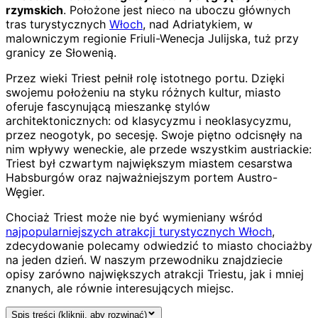
rzymskich
. Położone jest nieco na uboczu głównych
tras turystycznych
Włoch
, nad Adriatykiem, w
malowniczym regionie Friuli-Wenecja Julijska, tuż przy
granicy ze Słowenią.
Przez wieki Triest pełnił rolę istotnego portu. Dzięki
swojemu położeniu na styku różnych kultur, miasto
oferuje fascynującą mieszankę stylów
architektonicznych: od klasycyzmu i neoklasycyzmu,
przez neogotyk, po secesję. Swoje piętno odcisnęły na
nim wpływy weneckie, ale przede wszystkim austriackie:
Triest był czwartym największym miastem cesarstwa
Habsburgów oraz najważniejszym portem Austro-
Węgier.
Chociaż Triest może nie być wymieniany wśród
najpopularniejszych atrakcji turystycznych Włoch
,
zdecydowanie polecamy odwiedzić to miasto chociażby
na jeden dzień. W naszym przewodniku znajdziecie
opisy zarówno największych atrakcji Triestu, jak i mniej
znanych, ale równie interesujących miejsc.
Spis treści (kliknij, aby rozwinąć)