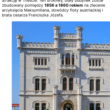
atrakcję w Trieście. Ten urokliwy, biały budynek został
zbudowany pomiędzy
1856 a 1860 rokiem
na zlecenie
arcyksięcia Maksymiliana, dowódcy floty austriackiej i
brata cesarza Franciszka Józefa.