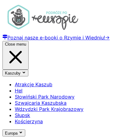
Poznaj nasze e-booki o Rzymie i Wiedniu!
→
Close menu
Kaszuby
Atrakcje Kaszub
Hel
Słowiński Park Narodowy
Szwajcaria Kaszubska
Wdzydzki Park Krajobrazowy
Słupsk
Kościerzyna
Europa