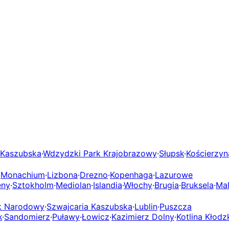
 Kaszubska
·
Wdzydzki Park Krajobrazowy
·
Słupsk
·
Kościerzyn
·
Monachium
·
Lizbona
·
Drezno
·
Kopenhaga
·
Lazurowe
eny
·
Sztokholm
·
Mediolan
·
Islandia
·
Włochy
·
Brugia
·
Bruksela
·
Mal
rk Narodowy
·
Szwajcaria Kaszubska
·
Lublin
·
Puszcza
k
·
Sandomierz
·
Puławy
·
Łowicz
·
Kazimierz Dolny
·
Kotlina Kłodz