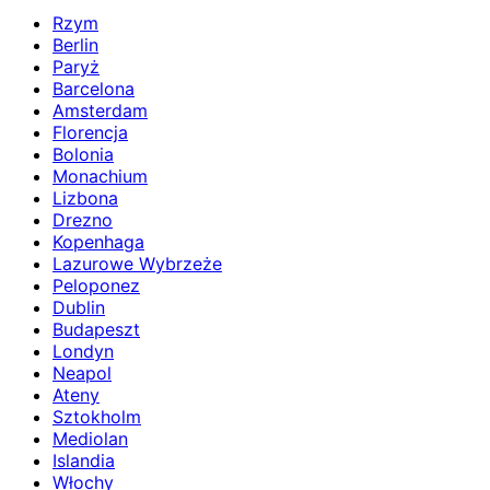
Rzym
Berlin
Paryż
Barcelona
Amsterdam
Florencja
Bolonia
Monachium
Lizbona
Drezno
Kopenhaga
Lazurowe Wybrzeże
Peloponez
Dublin
Budapeszt
Londyn
Neapol
Ateny
Sztokholm
Mediolan
Islandia
Włochy