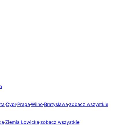
a
ta
·
Cypr
·
Praga
·
Wilno
·
Bratysława
·
zobacz wszystkie
ka
·
Ziemia Łowicka
·
zobacz wszystkie