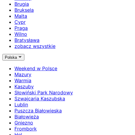
Brugia
Bruksela
Malta
Cypr
Praga
Wilno
Bratysława
zobacz wszystkie
Polska
Weekend w Polsce
Mazury
Warmia
Kaszuby
Słowiński Park Narodowy
Szwajcaria Kaszubska
Lublin
Puszcza Białowieska
Białowieża
Gniezno
Frombork
Hel