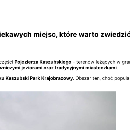
iekawych miejsc, które warto zwiedzi
 części
Pojezierza Kaszubskiego
- terenów leżących w gran
wniczymi jeziorami oraz tradycyjnymi miasteczkami
.
ku Kaszubski Park Krajobrazowy
. Obszar ten, choć popu