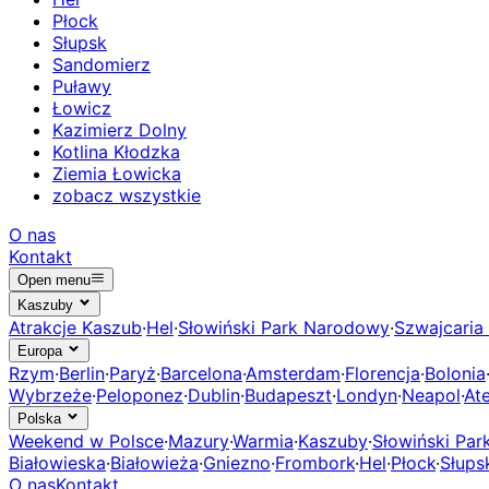
Płock
Słupsk
Sandomierz
Puławy
Łowicz
Kazimierz Dolny
Kotlina Kłodzka
Ziemia Łowicka
zobacz wszystkie
O nas
Kontakt
Open menu
Kaszuby
Atrakcje Kaszub
·
Hel
·
Słowiński Park Narodowy
·
Szwajcaria
Europa
Rzym
·
Berlin
·
Paryż
·
Barcelona
·
Amsterdam
·
Florencja
·
Bolonia
Wybrzeże
·
Peloponez
·
Dublin
·
Budapeszt
·
Londyn
·
Neapol
·
At
Polska
Weekend w Polsce
·
Mazury
·
Warmia
·
Kaszuby
·
Słowiński Pa
Białowieska
·
Białowieża
·
Gniezno
·
Frombork
·
Hel
·
Płock
·
Słups
O nas
Kontakt