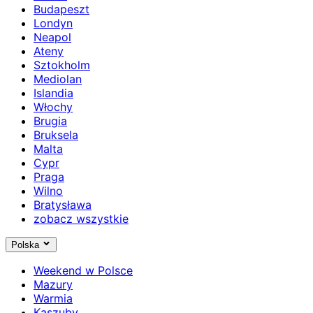
Budapeszt
Londyn
Neapol
Ateny
Sztokholm
Mediolan
Islandia
Włochy
Brugia
Bruksela
Malta
Cypr
Praga
Wilno
Bratysława
zobacz wszystkie
Polska
Weekend w Polsce
Mazury
Warmia
Kaszuby