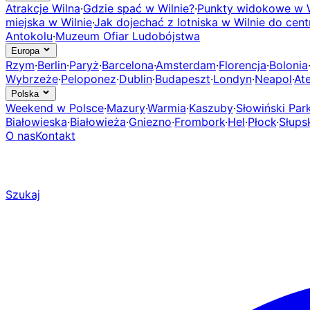
Atrakcje Wilna
·
Gdzie spać w Wilnie?
·
Punkty widokowe w W
miejska w Wilnie
·
Jak dojechać z lotniska w Wilnie do cen
Antokolu
·
Muzeum Ofiar Ludobójstwa
Europa
Rzym
·
Berlin
·
Paryż
·
Barcelona
·
Amsterdam
·
Florencja
·
Bolonia
Wybrzeże
·
Peloponez
·
Dublin
·
Budapeszt
·
Londyn
·
Neapol
·
At
Polska
Weekend w Polsce
·
Mazury
·
Warmia
·
Kaszuby
·
Słowiński Pa
Białowieska
·
Białowieża
·
Gniezno
·
Frombork
·
Hel
·
Płock
·
Słups
O nas
Kontakt
Szukaj