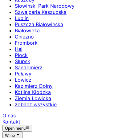
Słowiński Park Narodowy
Szwajcaria Kaszubska
Lublin
Puszcza Białowieska
Białowieża
Gniezno
Frombork
Hel
Płock
Słupsk
Sandomierz
Puławy
Łowicz
Kazimierz Dolny
Kotlina Kłodzka
Ziemia Łowicka
zobacz wszystkie
O nas
Kontakt
Open menu
Wilno