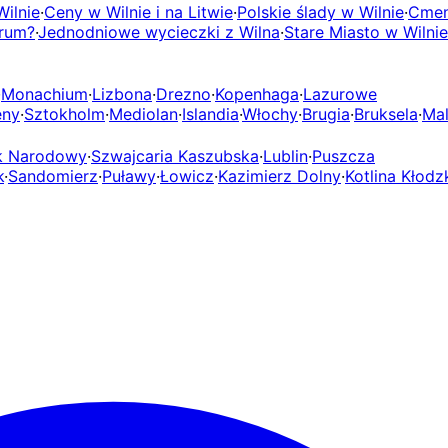
ilnie
·
Ceny w Wilnie i na Litwie
·
Polskie ślady w Wilnie
·
Cmen
trum?
·
Jednodniowe wycieczki z Wilna
·
Stare Miasto w Wilnie
·
Monachium
·
Lizbona
·
Drezno
·
Kopenhaga
·
Lazurowe
eny
·
Sztokholm
·
Mediolan
·
Islandia
·
Włochy
·
Brugia
·
Bruksela
·
Mal
rk Narodowy
·
Szwajcaria Kaszubska
·
Lublin
·
Puszcza
k
·
Sandomierz
·
Puławy
·
Łowicz
·
Kazimierz Dolny
·
Kotlina Kłodz