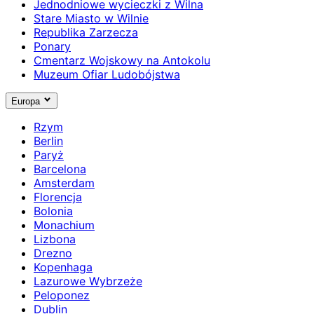
Jednodniowe wycieczki z Wilna
Stare Miasto w Wilnie
Republika Zarzecza
Ponary
Cmentarz Wojskowy na Antokolu
Muzeum Ofiar Ludobójstwa
Europa
Rzym
Berlin
Paryż
Barcelona
Amsterdam
Florencja
Bolonia
Monachium
Lizbona
Drezno
Kopenhaga
Lazurowe Wybrzeże
Peloponez
Dublin