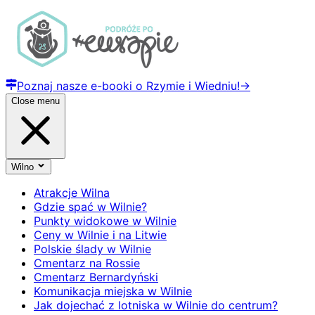
Poznaj nasze e-booki o Rzymie i Wiedniu!
→
Close menu
Wilno
Atrakcje Wilna
Gdzie spać w Wilnie?
Punkty widokowe w Wilnie
Ceny w Wilnie i na Litwie
Polskie ślady w Wilnie
Cmentarz na Rossie
Cmentarz Bernardyński
Komunikacja miejska w Wilnie
Jak dojechać z lotniska w Wilnie do centrum?