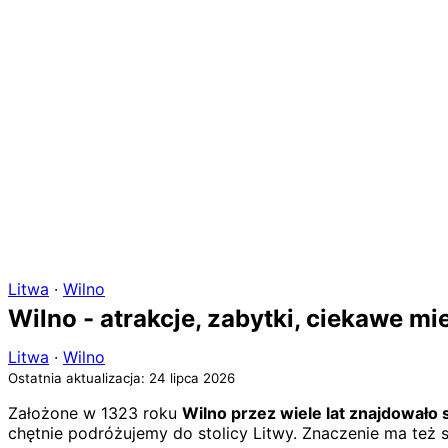
Litwa
·
Wilno
Wilno - atrakcje, zabytki, ciekawe mi
Litwa
·
Wilno
Ostatnia aktualizacja: 24 lipca 2026
Założone w 1323 roku
Wilno przez wiele lat znajdowało 
chętnie podróżujemy do stolicy Litwy. Znaczenie ma też s