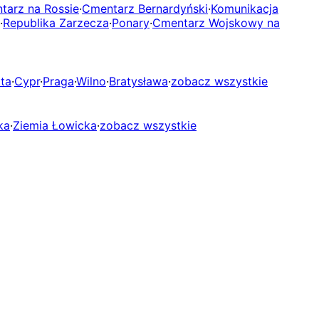
tarz na Rossie
·
Cmentarz Bernardyński
·
Komunikacja
·
Republika Zarzecza
·
Ponary
·
Cmentarz Wojskowy na
ta
·
Cypr
·
Praga
·
Wilno
·
Bratysława
·
zobacz wszystkie
ka
·
Ziemia Łowicka
·
zobacz wszystkie