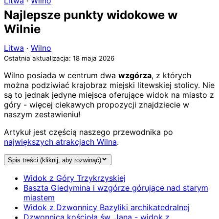
Litwa
·
Wilno
Najlepsze punkty widokowe w
Wilnie
Litwa
·
Wilno
Ostatnia aktualizacja: 18 maja 2026
Wilno posiada w centrum dwa
wzgórza
, z których
można podziwiać krajobraz miejski litewskiej stolicy. Nie
są to jednak jedyne miejsca oferujące widok na miasto z
góry - więcej ciekawych propozycji znajdziecie w
naszym zestawieniu!
Artykuł jest częścią naszego przewodnika po
największych atrakcjach Wilna
.
Spis treści (kliknij, aby rozwinąć)
Widok z Góry Trzykrzyskiej
Baszta Giedymina i wzgórze górujące nad starym
miastem
Widok z Dzwonnicy Bazyliki archikatedralnej
Dzwonnica kościoła św. Jana - widok z