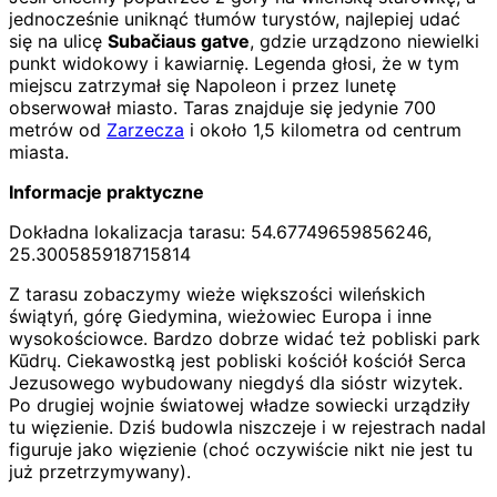
jednocześnie uniknąć tłumów turystów, najlepiej udać
się na ulicę
Subačiaus gatve
, gdzie urządzono niewielki
punkt widokowy i kawiarnię. Legenda głosi, że w tym
miejscu zatrzymał się Napoleon i przez lunetę
obserwował miasto. Taras znajduje się jedynie 700
metrów od
Zarzecza
i około 1,5 kilometra od centrum
miasta.
Informacje praktyczne
Dokładna lokalizacja tarasu: 54.67749659856246,
25.300585918715814
Z tarasu zobaczymy wieże większości wileńskich
świątyń, górę Giedymina, wieżowiec Europa i inne
wysokościowce. Bardzo dobrze widać też pobliski park
Kūdrų. Ciekawostką jest pobliski kościół kościół Serca
Jezusowego wybudowany niegdyś dla sióstr wizytek.
Po drugiej wojnie światowej władze sowiecki urządziły
tu więzienie. Dziś budowla niszczeje i w rejestrach nadal
figuruje jako więzienie (choć oczywiście nikt nie jest tu
już przetrzymywany).