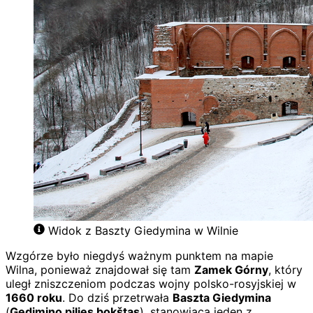
Widok z Baszty Giedymina w Wilnie
Wzgórze było niegdyś ważnym punktem na mapie
Wilna, ponieważ znajdował się tam
Zamek Górny
, który
uległ zniszczeniom podczas wojny polsko-rosyjskiej w
1660 roku
. Do dziś przetrwała
Baszta Giedymina
(
Gedimino pilies bokštas
), stanowiąca jeden z