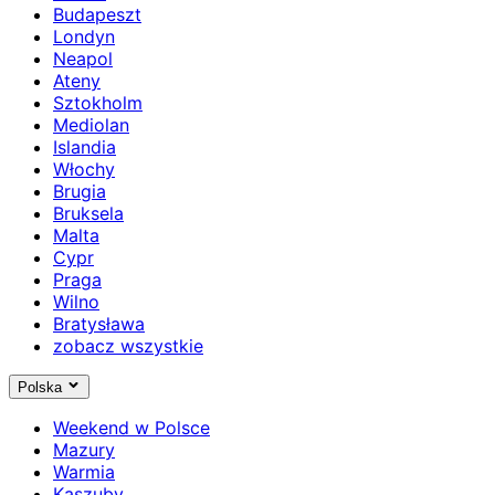
Budapeszt
Londyn
Neapol
Ateny
Sztokholm
Mediolan
Islandia
Włochy
Brugia
Bruksela
Malta
Cypr
Praga
Wilno
Bratysława
zobacz wszystkie
Polska
Weekend w Polsce
Mazury
Warmia
Kaszuby