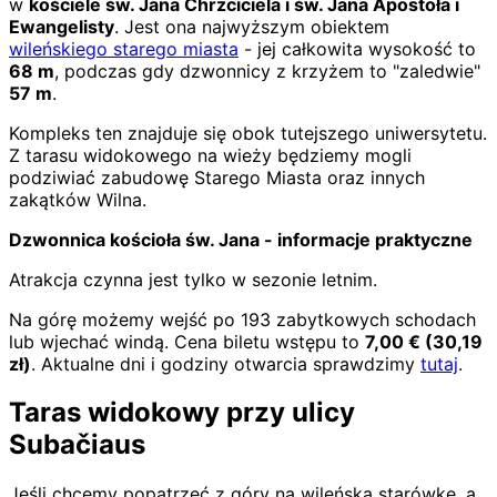
w
kościele św. Jana Chrzciciela i św. Jana Apostoła i
Ewangelisty
. Jest ona najwyższym obiektem
wileńskiego starego miasta
- jej całkowita wysokość to
68 m
, podczas gdy dzwonnicy z krzyżem to "zaledwie"
57 m
.
Kompleks ten znajduje się obok tutejszego uniwersytetu.
Z tarasu widokowego na wieży będziemy mogli
podziwiać zabudowę Starego Miasta oraz innych
zakątków Wilna.
Dzwonnica kościoła św. Jana - informacje praktyczne
Atrakcja czynna jest tylko w sezonie letnim.
Na górę możemy wejść po 193 zabytkowych schodach
lub wjechać windą. Cena biletu wstępu to
7,00
€
(
30,19
zł)
. Aktualne dni i godziny otwarcia sprawdzimy
tutaj
.
Taras widokowy przy ulicy
Subačiaus
Jeśli chcemy popatrzeć z góry na wileńską starówkę, a