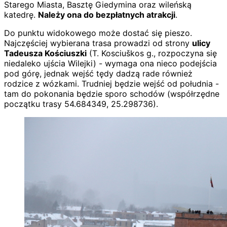
Starego Miasta, Basztę Giedymina oraz wileńską
katedrę.
Należy ona do bezpłatnych atrakcji
.
Do punktu widokowego może dostać się pieszo.
Najczęściej wybierana trasa prowadzi od strony
ulicy
Tadeusza Kościuszki
(T. Kosciuškos g., rozpoczyna się
niedaleko ujścia Wilejki) - wymaga ona nieco podejścia
pod górę, jednak wejść tędy dadzą rade również
rodzice z wózkami. Trudniej będzie wejść od południa -
tam do pokonania będzie sporo schodów (współrzędne
początku trasy 54.684349, 25.298736).