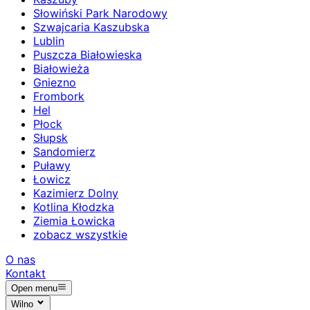
Słowiński Park Narodowy
Szwajcaria Kaszubska
Lublin
Puszcza Białowieska
Białowieża
Gniezno
Frombork
Hel
Płock
Słupsk
Sandomierz
Puławy
Łowicz
Kazimierz Dolny
Kotlina Kłodzka
Ziemia Łowicka
zobacz wszystkie
O nas
Kontakt
Open menu
Wilno