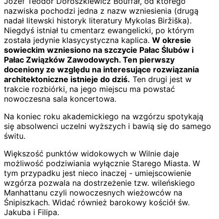
Józef Teodor Doroszkiewicz Bouffał, od którego
nazwiska pochodzi jedna z nazw wzniesienia (drugą
nadał litewski historyk literatury Mykolas Biržiška).
Niegdyś istniał tu cmentarz ewangelicki, po którym
została jedynie klasycystyczna kaplica.
W okresie
sowieckim wzniesiono na szczycie Pałac Ślubów i
Pałac Związków Zawodowych. Ten pierwszy
doceniony ze względu na interesujące rozwiązania
architektoniczne istnieje do dziś.
Ten drugi jest w
trakcie rozbiórki, na jego miejscu ma powstać
nowoczesna sala koncertowa.
Na koniec roku akademickiego na wzgórzu spotykają
się absolwenci uczelni wyższych i bawią się do samego
świtu.
Większość punktów widokowych w Wilnie daje
możliwość podziwiania wyłącznie Starego Miasta. W
tym przypadku jest nieco inaczej - umiejscowienie
wzgórza pozwala na dostrzeżenie tzw. wileńskiego
Manhattanu czyli nowoczesnych wieżowców na
Śnipiszkach. Widać również barokowy kościół św.
Jakuba i Filipa.