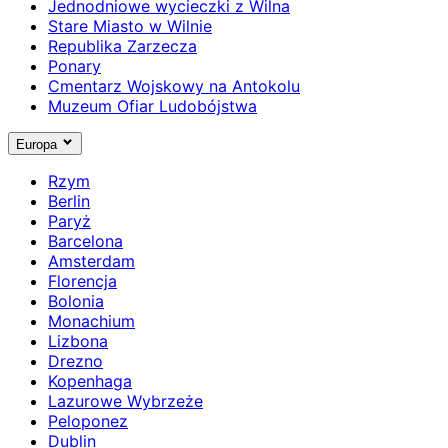
Jednodniowe wycieczki z Wilna
Stare Miasto w Wilnie
Republika Zarzecza
Ponary
Cmentarz Wojskowy na Antokolu
Muzeum Ofiar Ludobójstwa
Europa
Rzym
Berlin
Paryż
Barcelona
Amsterdam
Florencja
Bolonia
Monachium
Lizbona
Drezno
Kopenhaga
Lazurowe Wybrzeże
Peloponez
Dublin