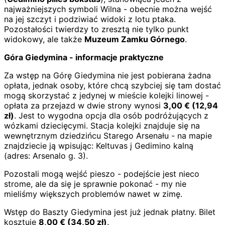
najważniejszych symboli Wilna - obecnie można wejść
na jej szczyt i podziwiać widoki z lotu ptaka.
Pozostałości twierdzy to zresztą nie tylko punkt
widokowy, ale także
Muzeum Zamku Górnego
.
Góra Giedymina - informacje praktyczne
Za wstęp na Górę Giedymina nie jest pobierana żadna
opłata, jednak osoby, które chcą szybciej się tam dostać
mogą skorzystać z jedynej w mieście kolejki linowej -
opłata za przejazd w dwie strony wynosi
3,00
€
(
12,94
zł)
. Jest to wygodna opcja dla osób podróżujących z
wózkami dziecięcymi. Stacja kolejki znajduje się na
wewnętrznym dziedzińcu Starego Arsenału - na mapie
znajdziecie ją wpisując: Keltuvas į Gedimino kalną
(adres: Arsenalo g. 3).
Pozostali mogą wejść pieszo - podejście jest nieco
strome, ale da się je sprawnie pokonać - my nie
mieliśmy większych problemów nawet w zimę.
Wstęp do Baszty Giedymina jest już jednak płatny. Bilet
kosztuje
8,00
€
(
34,50
zł)
.