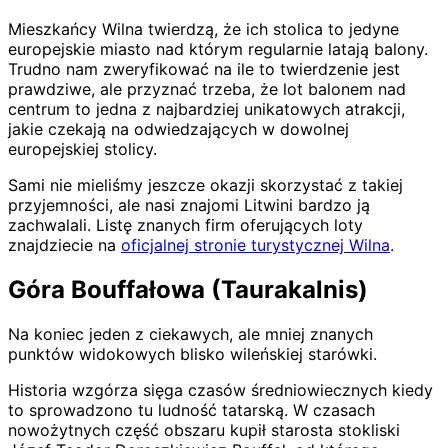
Mieszkańcy Wilna twierdzą, że ich stolica to jedyne
europejskie miasto nad którym regularnie latają balony.
Trudno nam zweryfikować na ile to twierdzenie jest
prawdziwe, ale przyznać trzeba, że lot balonem nad
centrum to jedna z najbardziej unikatowych atrakcji,
jakie czekają na odwiedzających w dowolnej
europejskiej stolicy.
Sami nie mieliśmy jeszcze okazji skorzystać z takiej
przyjemności, ale nasi znajomi Litwini bardzo ją
zachwalali. Listę znanych firm oferujących loty
znajdziecie na
oficjalnej stronie turystycznej Wilna
.
Góra Bouffałowa (Taurakalnis)
Na koniec jeden z ciekawych, ale mniej znanych
punktów widokowych blisko wileńskiej starówki.
Historia wzgórza sięga czasów średniowiecznych kiedy
to sprowadzono tu ludność tatarską. W czasach
nowożytnych część obszaru kupił starosta stokliski