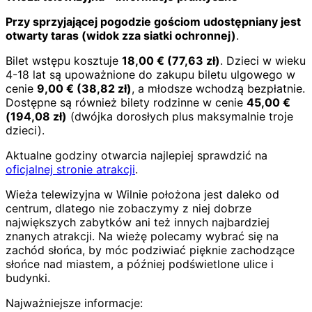
Przy sprzyjającej pogodzie gościom udostępniany jest
otwarty taras (widok zza siatki ochronnej)
.
Bilet wstępu kosztuje
18,00
€
(
77,63
zł)
. Dzieci w wieku
4-18 lat są upoważnione do zakupu biletu ulgowego w
cenie
9,00
€
(
38,82
zł)
, a młodsze wchodzą bezpłatnie.
Dostępne są również bilety rodzinne w cenie
45,00
€
(
194,08
zł)
(dwójka dorosłych plus maksymalnie troje
dzieci).
Aktualne godziny otwarcia najlepiej sprawdzić na
oficjalnej stronie atrakcji
.
Wieża telewizyjna w Wilnie położona jest daleko od
centrum, dlatego nie zobaczymy z niej dobrze
największych zabytków ani też innych najbardziej
znanych atrakcji. Na wieżę polecamy wybrać się na
zachód słońca, by móc podziwiać pięknie zachodzące
słońce nad miastem, a później podświetlone ulice i
budynki.
Najważniejsze informacje: