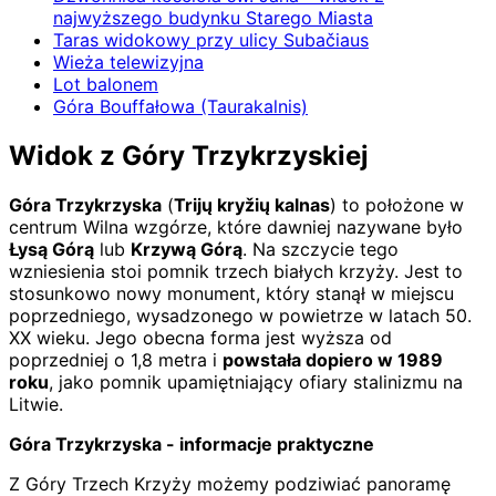
najwyższego budynku Starego Miasta
Taras widokowy przy ulicy Subačiaus
Wieża telewizyjna
Lot balonem
Góra Bouffałowa (Taurakalnis)
Widok z Góry Trzykrzyskiej
Góra Trzykrzyska
(
Trijų kryžių kalnas
) to położone w
centrum Wilna wzgórze, które dawniej nazywane było
Łysą Górą
lub
Krzywą Górą
. Na szczycie tego
wzniesienia stoi pomnik trzech białych krzyży. Jest to
stosunkowo nowy monument, który stanął w miejscu
poprzedniego, wysadzonego w powietrze w latach 50.
XX wieku. Jego obecna forma jest wyższa od
poprzedniej o 1,8 metra i
powstała dopiero w 1989
roku
, jako pomnik upamiętniający ofiary stalinizmu na
Litwie.
Góra Trzykrzyska - informacje praktyczne
Z Góry Trzech Krzyży możemy podziwiać panoramę