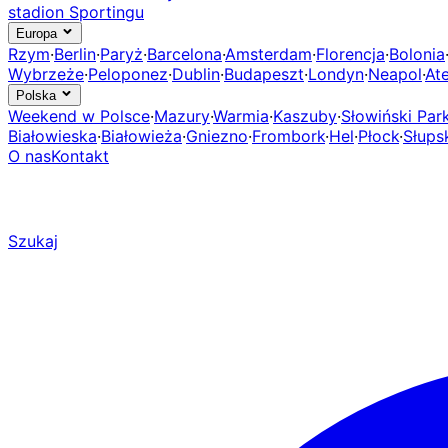
stadion Sportingu
Europa
Rzym
·
Berlin
·
Paryż
·
Barcelona
·
Amsterdam
·
Florencja
·
Bolonia
Wybrzeże
·
Peloponez
·
Dublin
·
Budapeszt
·
Londyn
·
Neapol
·
At
Polska
Weekend w Polsce
·
Mazury
·
Warmia
·
Kaszuby
·
Słowiński Pa
Białowieska
·
Białowieża
·
Gniezno
·
Frombork
·
Hel
·
Płock
·
Słups
O nas
Kontakt
Szukaj