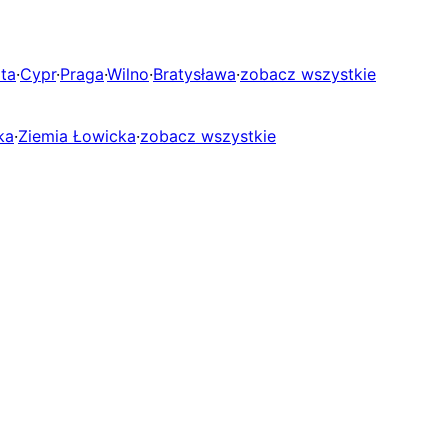
ta
·
Cypr
·
Praga
·
Wilno
·
Bratysława
·
zobacz wszystkie
ka
·
Ziemia Łowicka
·
zobacz wszystkie