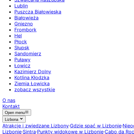
Lublin
Puszcza Białowieska
Białowieża
Gniezno
Frombork
Hel
Płock
Słupsk
Sandomierz
Puławy
Łowicz
Kazimierz Dolny
Kotlina Kłodzka
Ziemia Łowicka
zobacz wszystkie
O nas
Kontakt
Open menu
Lizbona
Atrakcje i zwiedzane Lizbony
·
Gdzie spać w Lizbonie
·
Nieo
Lizbonie
·
Sintra
·
Punkty widokowe w Lizbonie
·
Cabo da Ro