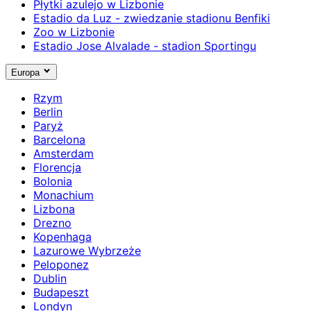
Płytki azulejo w Lizbonie
Estadio da Luz - zwiedzanie stadionu Benfiki
Zoo w Lizbonie
Estadio Jose Alvalade - stadion Sportingu
Europa
Rzym
Berlin
Paryż
Barcelona
Amsterdam
Florencja
Bolonia
Monachium
Lizbona
Drezno
Kopenhaga
Lazurowe Wybrzeże
Peloponez
Dublin
Budapeszt
Londyn