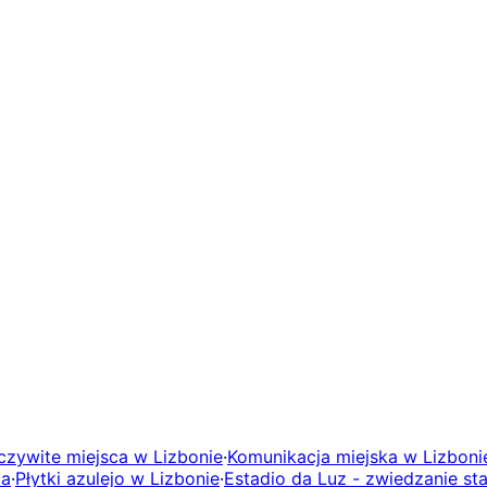
czywite miejsca w Lizbonie
·
Komunikacja miejska w Lizboni
ca
·
Płytki azulejo w Lizbonie
·
Estadio da Luz - zwiedzanie sta