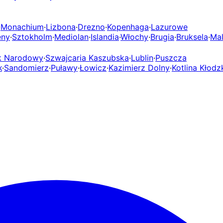
·
Monachium
·
Lizbona
·
Drezno
·
Kopenhaga
·
Lazurowe
eny
·
Sztokholm
·
Mediolan
·
Islandia
·
Włochy
·
Brugia
·
Bruksela
·
Mal
rk Narodowy
·
Szwajcaria Kaszubska
·
Lublin
·
Puszcza
k
·
Sandomierz
·
Puławy
·
Łowicz
·
Kazimierz Dolny
·
Kotlina Kłodz