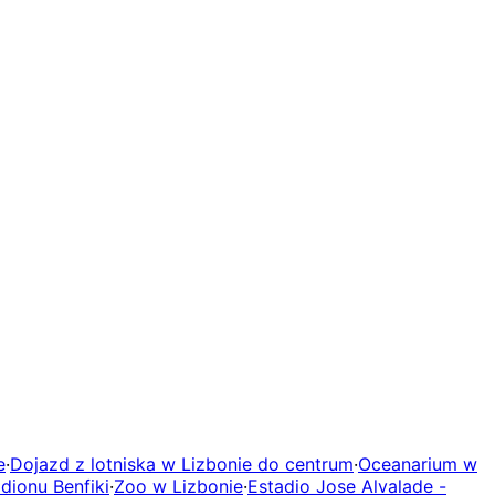
e
·
Dojazd z lotniska w Lizbonie do centrum
·
Oceanarium w
dionu Benfiki
·
Zoo w Lizbonie
·
Estadio Jose Alvalade -