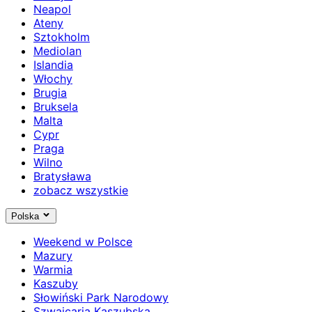
Neapol
Ateny
Sztokholm
Mediolan
Islandia
Włochy
Brugia
Bruksela
Malta
Cypr
Praga
Wilno
Bratysława
zobacz wszystkie
Polska
Weekend w Polsce
Mazury
Warmia
Kaszuby
Słowiński Park Narodowy
Szwajcaria Kaszubska