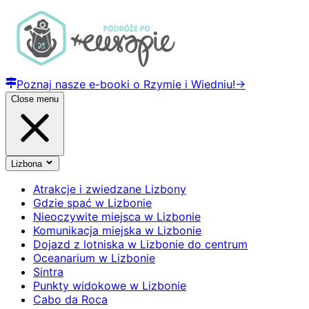
Poznaj nasze e-booki o Rzymie i Wiedniu!
→
Close menu
Lizbona
Atrakcje i zwiedzane Lizbony
Gdzie spać w Lizbonie
Nieoczywite miejsca w Lizbonie
Komunikacja miejska w Lizbonie
Dojazd z lotniska w Lizbonie do centrum
Oceanarium w Lizbonie
Sintra
Punkty widokowe w Lizbonie
Cabo da Roca