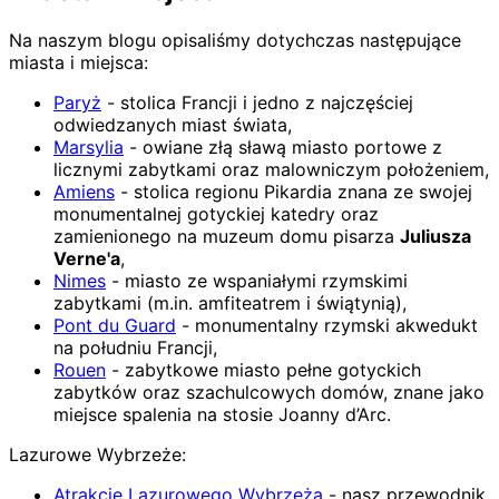
Na naszym blogu opisaliśmy dotychczas następujące
miasta i miejsca:
Paryż
- stolica Francji i jedno z najczęściej
odwiedzanych miast świata,
Marsylia
- owiane złą sławą miasto portowe z
licznymi zabytkami oraz malowniczym położeniem,
Amiens
- stolica regionu Pikardia znana ze swojej
monumentalnej gotyckiej katedry oraz
zamienionego na muzeum domu pisarza
Juliusza
Verne'a
,
Nimes
- miasto ze wspaniałymi rzymskimi
zabytkami (m.in. amfiteatrem i świątynią),
Pont du Guard
- monumentalny rzymski akwedukt
na południu Francji,
Rouen
- zabytkowe miasto pełne gotyckich
zabytków oraz szachulcowych domów, znane jako
miejsce spalenia na stosie Joanny d’Arc.
Lazurowe Wybrzeże:
Atrakcje Lazurowego Wybrzeża
- nasz przewodnik