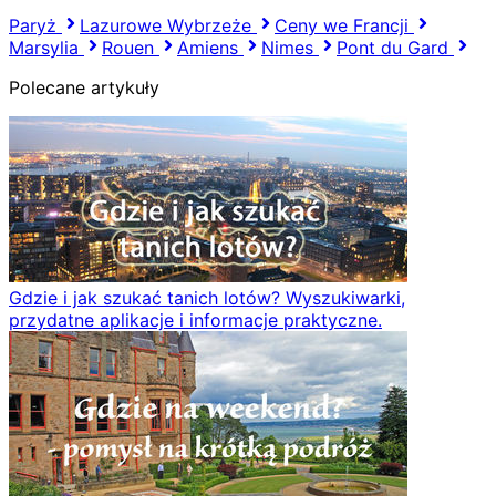
Paryż
Lazurowe Wybrzeże
Ceny we Francji
Marsylia
Rouen
Amiens
Nimes
Pont du Gard
Polecane artykuły
Gdzie i jak szukać tanich lotów? Wyszukiwarki,
przydatne aplikacje i informacje praktyczne.