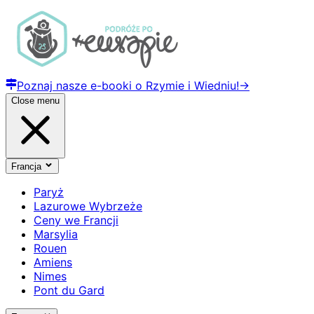
Poznaj nasze e-booki o Rzymie i Wiedniu!
→
Close menu
Francja
Paryż
Lazurowe Wybrzeże
Ceny we Francji
Marsylia
Rouen
Amiens
Nimes
Pont du Gard