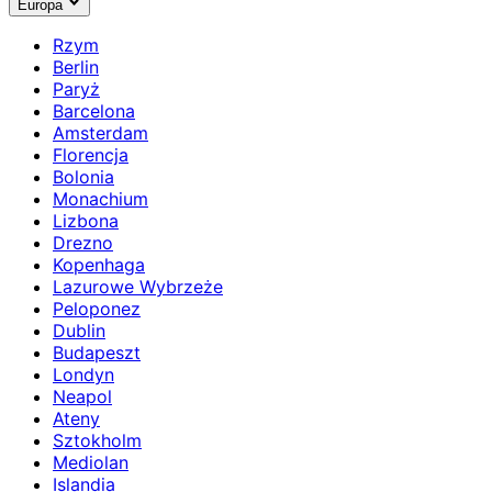
Europa
Rzym
Berlin
Paryż
Barcelona
Amsterdam
Florencja
Bolonia
Monachium
Lizbona
Drezno
Kopenhaga
Lazurowe Wybrzeże
Peloponez
Dublin
Budapeszt
Londyn
Neapol
Ateny
Sztokholm
Mediolan
Islandia