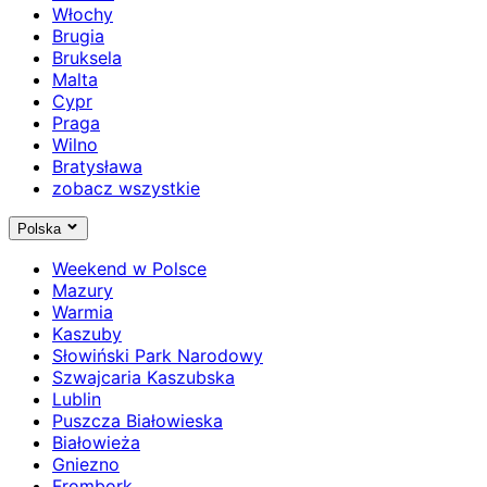
Włochy
Brugia
Bruksela
Malta
Cypr
Praga
Wilno
Bratysława
zobacz wszystkie
Polska
Weekend w Polsce
Mazury
Warmia
Kaszuby
Słowiński Park Narodowy
Szwajcaria Kaszubska
Lublin
Puszcza Białowieska
Białowieża
Gniezno
Frombork