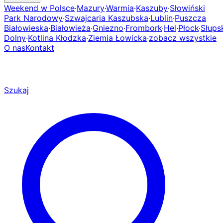
Weekend w Polsce
·
Mazury
·
Warmia
·
Kaszuby
·
Słowiński
Park Narodowy
·
Szwajcaria Kaszubska
·
Lublin
·
Puszcza
Białowieska
·
Białowieża
·
Gniezno
·
Frombork
·
Hel
·
Płock
·
Słups
Dolny
·
Kotlina Kłodzka
·
Ziemia Łowicka
·
zobacz wszystkie
O nas
Kontakt
Szukaj