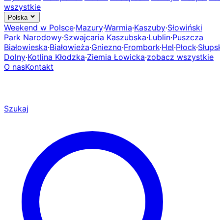
wszystkie
Polska
Weekend w Polsce
·
Mazury
·
Warmia
·
Kaszuby
·
Słowiński
Park Narodowy
·
Szwajcaria Kaszubska
·
Lublin
·
Puszcza
Białowieska
·
Białowieża
·
Gniezno
·
Frombork
·
Hel
·
Płock
·
Słups
Dolny
·
Kotlina Kłodzka
·
Ziemia Łowicka
·
zobacz wszystkie
O nas
Kontakt
Szukaj