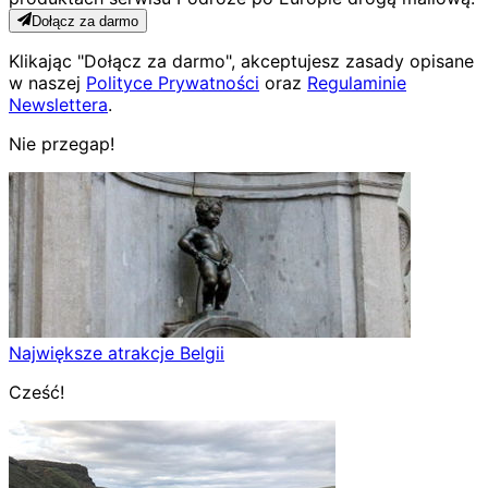
Dołącz za darmo
Klikając "Dołącz za darmo", akceptujesz zasady opisane
w naszej
Polityce Prywatności
oraz
Regulaminie
Newslettera
.
Nie przegap!
Największe atrakcje Belgii
Cześć!