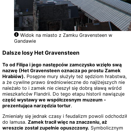
Widok na miasto z Zamku Gravensteen w
Gandawie
Dalsze losy Het Gravensteen
To od Filipa i jego następców zamczysko wzięło swą
nazwę (Het Gravensteen oznacza po prostu Zamek
Hrabiów).
Posępne mury służyły też sędziom hrabstwa,
a że cywilne prawo średniowieczne do najlżejszych nie
należało to i zamek nie cieszył się dobrą sławą wśród
mieszkańców Flandrii. Do tego etapu historii nawiązuje
część wystawy we współczesnym muzeum -
prezentująca narzędzia tortur
.
Zmieniały się jednak czasy i feudalizm powoli odchodził
do lamusa.
Zamek tracił więc na znaczeniu, aż
wreszcie został zupełnie opuszczony.
Symbolicznym