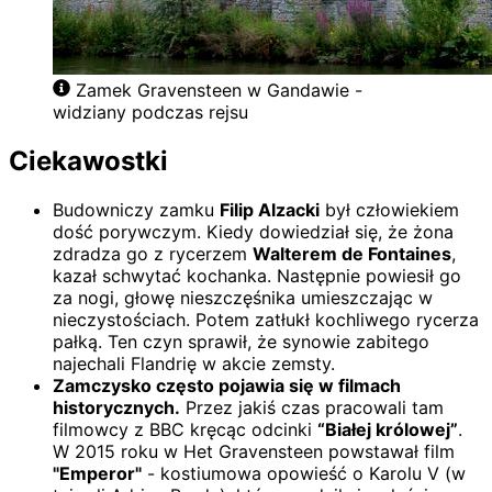
Zamek Gravensteen w Gandawie -
widziany podczas rejsu
Ciekawostki
Budowniczy zamku
Filip Alzacki
był człowiekiem
dość porywczym. Kiedy dowiedział się, że żona
zdradza go z rycerzem
Walterem de Fontaines
,
kazał schwytać kochanka. Następnie powiesił go
za nogi, głowę nieszczęśnika umieszczając w
nieczystościach. Potem zatłukł kochliwego rycerza
pałką. Ten czyn sprawił, że synowie zabitego
najechali Flandrię w akcie zemsty.
Zamczysko często pojawia się w filmach
historycznych.
Przez jakiś czas pracowali tam
filmowcy z BBC kręcąc odcinki
“Białej królowej”
.
W 2015 roku w Het Gravensteen powstawał film
"Emperor"
- kostiumowa opowieść o Karolu V (w