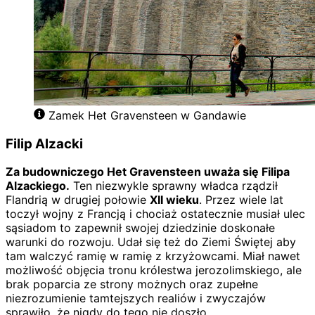
Zamek Het Gravensteen w Gandawie
Filip Alzacki
Za budowniczego Het Gravensteen uważa się Filipa
Alzackiego.
Ten niezwykle sprawny władca rządził
Flandrią w drugiej połowie
XII wieku
. Przez wiele lat
toczył wojny z Francją i chociaż ostatecznie musiał ulec
sąsiadom to zapewnił swojej dziedzinie doskonałe
warunki do rozwoju. Udał się też do Ziemi Świętej aby
tam walczyć ramię w ramię z krzyżowcami. Miał nawet
możliwość objęcia tronu królestwa jerozolimskiego, ale
brak poparcia ze strony możnych oraz zupełne
niezrozumienie tamtejszych realiów i zwyczajów
sprawiło, że nigdy do tego nie doszło.