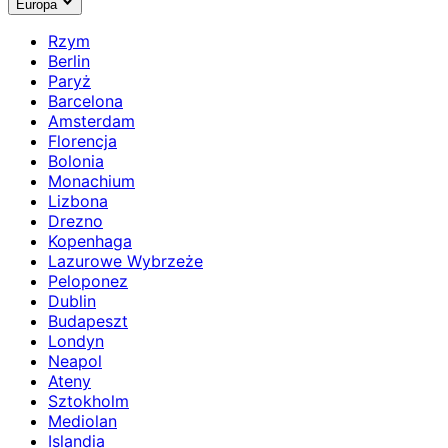
Europa
Rzym
Berlin
Paryż
Barcelona
Amsterdam
Florencja
Bolonia
Monachium
Lizbona
Drezno
Kopenhaga
Lazurowe Wybrzeże
Peloponez
Dublin
Budapeszt
Londyn
Neapol
Ateny
Sztokholm
Mediolan
Islandia