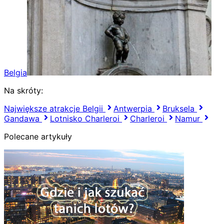
Belgia
Na skróty:
Największe atrakcje Belgii
Antwerpia
Bruksela
Gandawa
Lotnisko Charleroi
Charleroi
Namur
Polecane artykuły