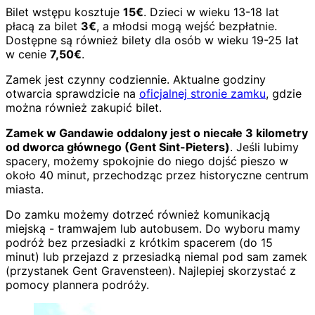
Bilet wstępu kosztuje
15€
. Dzieci w wieku 13-18 lat
płacą za bilet
3€
, a młodsi mogą wejść bezpłatnie.
Dostępne są również bilety dla osób w wieku 19-25 lat
w cenie
7,50€
.
Zamek jest czynny codziennie. Aktualne godziny
otwarcia sprawdzicie na
oficjalnej stronie zamku
, gdzie
można również zakupić bilet.
Zamek w Gandawie oddalony jest o niecałe 3 kilometry
od dworca głównego (Gent Sint-Pieters)
. Jeśli lubimy
spacery, możemy spokojnie do niego dojść pieszo w
około 40 minut, przechodząc przez historyczne centrum
miasta.
Do zamku możemy dotrzeć również komunikacją
miejską - tramwajem lub autobusem. Do wyboru mamy
podróż bez przesiadki z krótkim spacerem (do 15
minut) lub przejazd z przesiadką niemal pod sam zamek
(przystanek Gent Gravensteen). Najlepiej skorzystać z
pomocy plannera podróży.