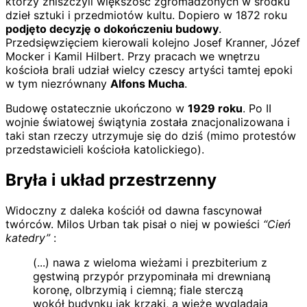
którzy zniszczyli większość zgromadzonych w środku
dzieł sztuki i przedmiotów kultu. Dopiero w 1872 roku
podjęto decyzję o dokończeniu budowy
.
Przedsięwzięciem kierowali kolejno Josef Kranner, Józef
Mocker i Kamil Hilbert. Przy pracach we wnętrzu
kościoła brali udział wielcy czescy artyści tamtej epoki
w tym niezrównany
Alfons Mucha
.
Budowę ostatecznie ukończono w
1929 roku
. Po II
wojnie światowej świątynia została znacjonalizowana i
taki stan rzeczy utrzymuje się do dziś (mimo protestów
przedstawicieli kościoła katolickiego).
Bryła i układ przestrzenny
Widoczny z daleka kościół od dawna fascynował
twórców. Milos Urban tak pisał o niej w powieści
“Cień
katedry”
:
(...) nawa z wieloma wieżami i prezbiterium z
gęstwiną przypór przypominała mi drewnianą
koronę, olbrzymią i ciemną; fiale sterczą
wokół budynku jak krzaki, a wieże wyglądają