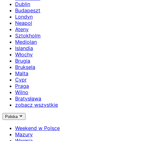
Dublin
Budapeszt
Londyn
Neapol
Ateny
Sztokholm
Mediolan
Islandia
Włochy
Brugia
Bruksela
Malta
Cypr
Praga
Wilno
Bratysława
zobacz wszystkie
Polska
Weekend w Polsce
Mazury
Warmia