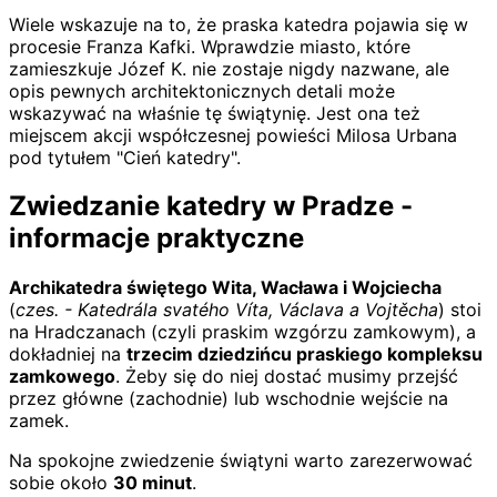
Wiele wskazuje na to, że praska katedra pojawia się w
procesie Franza Kafki. Wprawdzie miasto, które
zamieszkuje Józef K. nie zostaje nigdy nazwane, ale
opis pewnych architektonicznych detali może
wskazywać na właśnie tę świątynię. Jest ona też
miejscem akcji współczesnej powieści Milosa Urbana
pod tytułem "Cień katedry".
Zwiedzanie katedry w Pradze -
informacje praktyczne
Archikatedra świętego Wita, Wacława i Wojciecha
(
czes. - Katedrála svatého Víta, Václava a Vojtěcha
) stoi
na Hradczanach (czyli praskim wzgórzu zamkowym), a
dokładniej na
trzecim dziedzińcu praskiego kompleksu
zamkowego
. Żeby się do niej dostać musimy przejść
przez główne (zachodnie) lub wschodnie wejście na
zamek.
Na spokojne zwiedzenie świątyni warto zarezerwować
sobie około
30 minut
.