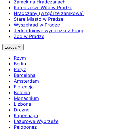
Zamek na Hradczanach
Katedra św. Wita w Pradze
Hradczany (wzgórze zamkowe)
Stare Miasto w Pradze
Wyszehrad w Pradze
Jednodniowe wycieczki z Pragi
Zoo w Pradze
Europa
Rzym
Berlin
Paryż
Barcelona
Amsterdam
Florencja
Bolonia
Monachium
Lizbona
Drezno
Kopenhaga
Lazurowe Wybrzeże
Peloponez