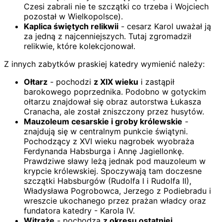
Czesi zabrali nie te szczątki co trzeba i Wojciech
pozostał w Wielkopolsce).
Kaplica świętych relikwii
- cesarz Karol uważał ją
za jedną z najcenniejszych. Tutaj zgromadził
relikwie, które kolekcjonował.
Z innych zabytków praskiej katedry wymienić należy:
Ołtarz
- pochodzi
z XIX wieku
i zastąpił
barokowego poprzednika. Podobno w gotyckim
ołtarzu znajdował się obraz autorstwa Łukasza
Cranacha, ale został zniszczony przez husytów.
Mauzoleum cesarskie i groby królewskie
-
znajdują się w centralnym punkcie świątyni.
Pochodzący z XVI wieku nagrobek wyobraża
Ferdynanda Habsburga i Annę Jagiellonkę.
Prawdziwe sławy leżą jednak pod mauzoleum w
krypcie królewskiej. Spoczywają tam doczesne
szczątki Habsburgów (Rudolfa I i Rudolfa II),
Władysława Pogrobowca, Jerzego z Podiebradu i
wreszcie ukochanego przez prażan władcy oraz
fundatora katedry - Karola IV.
Witraże
- pochodzą
z okresu ostatniej