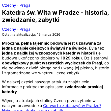
Czechy
·
Praga
Katedra św. Wita w Pradze - historia,
zwiedzanie, zabytki
Czechy
·
Praga
Ostatnia aktualizacja: 19 marca 2026
Mroczna, pełna tajemnic budowla
jest
uznawana za
jedną z najpiękniejszych świątyń na świecie
. Była też
jedną z najdłużej wznoszonych katedr w historii
(jej
budowę ukończono dopiero w
1929 roku
). Dziś stanowi
obowiązkowy punkt wszystkich wycieczek do Pragi
, co
nie powinno dziwić biorąc pod uwagę jej piękno, historię
i zgromadzone we wnętrzu liczne zabytki.
W dalszej części naszego artykułu znajdziecie
informacje praktyczne opisujące
zwiedzanie praskiej
katedry
.
Więcej o atrakcjach stolicy Czech przeczytacie w
naszym przewodniku
Co warto zobaczyć w Pradze?
Największe atrakcje oraz zabytki