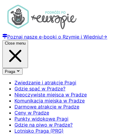
Poznaj nasze e-booki o Rzymie i Wiedniu!
→
Close menu
Praga
Zwiedzanie i atrakcje Pragi
Gdzie spać w Pradze?
Nieoczywiste miejsca w Pradze
Komunikacja miejska w Pradze
Darmowe atrakcje w Pradze
Ceny w Pradze
Punkty widokowe Pragi
Gdzie na piwo w Pradze?
Lotnisko Praga (PRG)