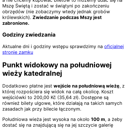
a nie chcemy kupować biletów to możemy udać się na
Mszę Świętą i zostać w świątyni po zakończeniu
obrzędów (nie zobaczymy wtedy jednak grobów
królewskich).
Zwiedzanie podczas Mszy jest
zabronione.
Godziny zwiedzania
Aktualne dni i godziny wstępu sprawdzimy na
oficjalnej
stronie zamku
Punkt widokowy na południowej
wieży katedralnej
Dodatkowo płatne jest
wejście na południową wieżę
, z
której rozpościera się widok na całą okolicę. Koszt
wejściówki to
200,00
Kč
(
35,64
zł)
. Dostępne są
również bilety ulgowe, które działają na takich samych
zasadach jak przy bilecie łączonym.
Południowa wieża jest wysoka na około
100 m
, a żeby
dostać się na znajdującą się na jej szczycie galerię