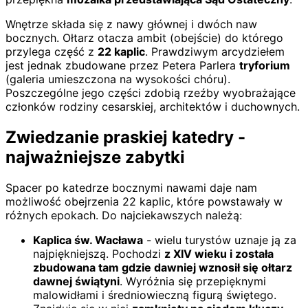
Wnętrze składa się z nawy głównej i dwóch naw
bocznych. Ołtarz otacza ambit (obejście) do którego
przylega część z
22 kaplic
. Prawdziwym arcydziełem
jest jednak zbudowane przez Petera Parlera
tryforium
(galeria umieszczona na wysokości chóru).
Poszczególne jego części zdobią rzeźby wyobrażające
członków rodziny cesarskiej, architektów i duchownych.
Zwiedzanie praskiej katedry -
najważniejsze zabytki
Spacer po katedrze bocznymi nawami daje nam
możliwość obejrzenia 22 kaplic, które powstawały w
różnych epokach. Do najciekawszych należą:
Kaplica św. Wacława
- wielu turystów uznaje ją za
najpiękniejszą. Pochodzi
z XIV wieku i została
zbudowana tam gdzie dawniej wznosił się ołtarz
dawnej świątyni
. Wyróżnia się przepięknymi
malowidłami i średniowieczną figurą świętego.