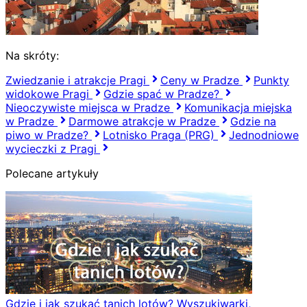
Na skróty:
Zwiedzanie i atrakcje Pragi
Ceny w Pradze
Punkty
widokowe Pragi
Gdzie spać w Pradze?
Nieoczywiste miejsca w Pradze
Komunikacja miejska
w Pradze
Darmowe atrakcje w Pradze
Gdzie na
piwo w Pradze?
Lotnisko Praga (PRG)
Jednodniowe
wycieczki z Pragi
Polecane artykuły
Gdzie i jak szukać tanich lotów? Wyszukiwarki,