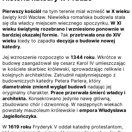
Pierwszy kościół
na tym terenie miał wznieść
w X wieku
święty król Wacław. Niewielka romańska budowla stała
się dla władcy miejscem wiecznego spoczynku.
W XI
wieku świątynię rozebrano i wzniesiono ponownie w
bardziej okazałej formie.
Tak
przetrwała ona do XIV
wieku
kiedy to zapadła
decyzja o budowie nowej
katedry
.
Jej wznoszenie rozpoczęto w
1344 roku
. Wkrótce w
budowę zaangażował się cesarz Karol IV umieszczając
w kościele skarbiec królewski, sprowadzając relikwie i
kolejnych architektów. Zatrudnił najsłynniejszego z
budowniczych katedry Petera Parlera, który
diametralnie zmienił wygląd budowli
nadając jej
oryginalny charakter.
Prace przerwała śmierć władcy i
architekta.
Konsekrowano jedynie nawę główną,
zbudowano chór i dzwonnicę. W następnych wiekach
powstały mauzoleum królewskie i
empora Władysława
Jagiellończyka
.
W
1619 roku
Fryderyk V oddał katedrę protestantom,