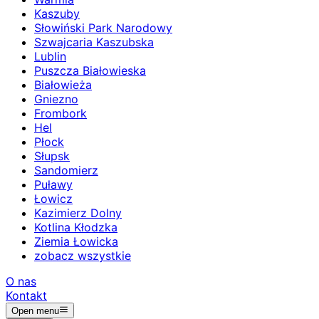
Kaszuby
Słowiński Park Narodowy
Szwajcaria Kaszubska
Lublin
Puszcza Białowieska
Białowieża
Gniezno
Frombork
Hel
Płock
Słupsk
Sandomierz
Puławy
Łowicz
Kazimierz Dolny
Kotlina Kłodzka
Ziemia Łowicka
zobacz wszystkie
O nas
Kontakt
Open menu