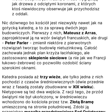
jak drzewa z odciętymi koronami, z których
ktoś niewidoczny obserwuje jak przychodzisz
z oddali.
Nic dziwnego bo kościół jest niezwykły nawet jak na
gotycką katedrę, a to za sprawą dwóch jego
budowniczych. Pierwszy z nich,
Mateusz z Arras
,
zaprojektował ją na wzór świątyń francuskich, ale drugi
-
Peter Parler
- zmienił niektóre z pierwotnych
rozwiązań tworząc budowlę nietuzinkową. Całość
zachowała jednak plan krzyża łacińskiego, ale
zastosowano
sklepienie sieciowe
(a nie jak we Francji
łukowo-żebrowe) co pozwoliło ozdobić ściany
szerokimi oknami.
Katedra posiada aż
trzy wieże
, ale tylko jedna z nich
pochodzi z czasów średniowiecznych (dwie przednie
wraz z fasadą zostały zbudowane w
XIX wieku
).
Nietypowe są też dwa wejścia. Z racji tego, że przód
świątyni nie był ukończony, w średniowieczu
wchodzono do kościoła przez tzw.
Złotą Bramę
umieszczoną na stronie południowej. Zdobi ją
przepiękna
mozaika przedstawiająca Sąd Ostateczny
.