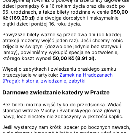
dzieci pomiędzy 6 a 16 rokiem życia oraz dla osób po
65. urodzinach, a także bilety rodzinne w cenie
950,00
Kč
(
169,29
zł)
dla dwojga dorosłych i maksymalnie
piątki dzieci poniżej 16. roku życia.
Powyższe bilety ważne są przez dwa dni (do każdej
atrakcji możemy wejść jeden raz). Jeśli chcemy robić
zdjęcia w świątyni (dozwolone jedynie bez statywu i
lampy), powinniśmy wykupić specjalne pozwolenie,
którego koszt wynosi
50,00
Kč
(
8,91
zł)
.
Więcej o zabytkach i zwiedzaniu praskiego zamku
przeczytacie w artykule:
Zamek na Hradczanach
(Praga): historia, zwiedzanie, zabytki
Darmowe zwiedzanie katedry w Pradze
Bez biletu można wejść tylko do przedsionka. Widać
stamtąd witraże Muchy i Švabinskyego oraz główną
nawę, lecz niestety nie zobaczymy większości kaplic.
Jeśli wystarczy nam krótki spacer po bocznych nawach,