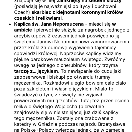
Znajduje się w niej
zamknięty na siedem kluczy
(posiadają je najważniejsi politycy i duchowni
Czech)
skarbiec z klejnotami koronnymi królów
czeskich i relikwiami
.
Kaplica św. Jana Nepomucena
- mieści się
w
ambicie
i pierwotnie służyła za nagrobek jednego z
arcybiskupów. Z czasem jednak poświęcono ją
świętemu Janowi Nepomucenowi zamordowanemu
przez króla za odmowę wyjawienia tajemnicy
spowiedzi królowej. Naprzeciw kaplicy widzimy
piękne barokowe mauzoleum świętego. Zwróćmy
uwagę na jednego z cherubinów, który trzyma
tarczę z… językiem
. To nawiązanie do cudu jaki
zaobserwowali biskupi po otwarciu trumny
męczennika. Rozkładowi uległo bowiem całe ciało
poza szkieletem i właśnie językiem. Miało to
świadczyć o tym, że święty nie wyjawił
powierzonych mu grzechów. Tutaj też przeniesiono
relikwie świętego Wojciecha (pierwotnie
znajdowały się w nieistniejącej już dziś kaplicy
tego męczennika). Zostały one zrabowane z
katedry w Gnieźnie podczas najazdu Brzetysława
na Polskę (Polacy twierdzą jednak, że w zamęcie