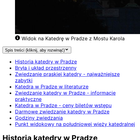
Widok na Katedrę w Pradze z Mostu Karola
Spis treści (kliknij, aby rozwinąć)
Historia katedry w Pradze
Bryła i układ przestrzenny
Zwiedzanie praskiej katedry - najważniejsze
zabytki
Katedra w Pradze w literaturze
Zwiedzanie katedry w Pradze - informacje
praktyczne
Katedra w Pradze - ceny biletów wstępu
Darmowe zwiedzanie katedry w Pradze
Godziny zwiedzania
Punkt widokowy na południowej wieży katedralnej
Historia katedry w Pradze