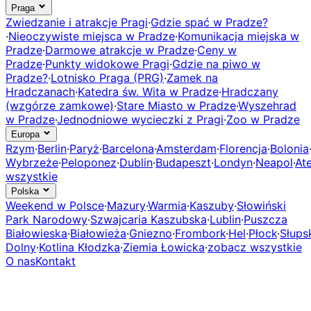
Praga
Zwiedzanie i atrakcje Pragi
·
Gdzie spać w Pradze?
·
Nieoczywiste miejsca w Pradze
·
Komunikacja miejska w
Pradze
·
Darmowe atrakcje w Pradze
·
Ceny w
Pradze
·
Punkty widokowe Pragi
·
Gdzie na piwo w
Pradze?
·
Lotnisko Praga (PRG)
·
Zamek na
Hradczanach
·
Katedra św. Wita w Pradze
·
Hradczany
(wzgórze zamkowe)
·
Stare Miasto w Pradze
·
Wyszehrad
w Pradze
·
Jednodniowe wycieczki z Pragi
·
Zoo w Pradze
Europa
Rzym
·
Berlin
·
Paryż
·
Barcelona
·
Amsterdam
·
Florencja
·
Bolonia
Wybrzeże
·
Peloponez
·
Dublin
·
Budapeszt
·
Londyn
·
Neapol
·
At
wszystkie
Polska
Weekend w Polsce
·
Mazury
·
Warmia
·
Kaszuby
·
Słowiński
Park Narodowy
·
Szwajcaria Kaszubska
·
Lublin
·
Puszcza
Białowieska
·
Białowieża
·
Gniezno
·
Frombork
·
Hel
·
Płock
·
Słups
Dolny
·
Kotlina Kłodzka
·
Ziemia Łowicka
·
zobacz wszystkie
O nas
Kontakt