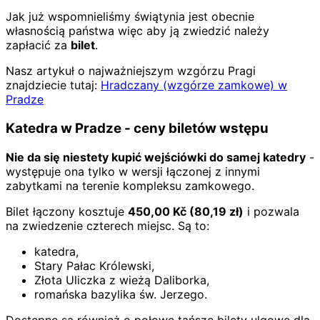
Jak już wspomnieliśmy świątynia jest obecnie
własnością państwa więc aby ją zwiedzić należy
zapłacić za
bilet
.
Nasz artykuł o najważniejszym wzgórzu Pragi
znajdziecie tutaj:
Hradczany (wzgórze zamkowe) w
Pradze
Katedra w Pradze - ceny biletów wstępu
Nie da się niestety kupić wejściówki do samej katedry
-
występuje ona tylko w wersji łączonej z innymi
zabytkami na terenie kompleksu zamkowego.
Bilet łączony kosztuje
450,00
Kč
(
80,19
zł)
i pozwala
na zwiedzenie czterech miejsc. Są to:
katedra,
Stary Pałac Królewski,
Złota Uliczka z wieżą Daliborka,
romańska bazylika św. Jerzego.
Dostępne są również o połowę tańsze bilety ulgowe dla