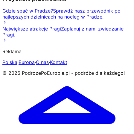
Gdzie spać w Pradze?
Sprawdź nasz przewodnik po
najlepszych dzielnicach na nocleg w Pradze.
Największe atrakcje Pragi
Zaplanuj z nami zwiedzanie
Pragi.
Reklama
Polska
·
Europa
·
O nas
·
Kontakt
© 2026 PodrozePoEuropie.pl - podróże dla każdego!