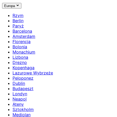
Europa
Rzym
Berlin
Paryż
Barcelona
Amsterdam
Florencja
Bolonia
Monachium
Lizbona
Drezno
Kopenhaga
Lazurowe Wybrzeże
Peloponez
Dublin
Budapeszt
Londyn
Neapol
Ateny
Sztokholm
Mediolan