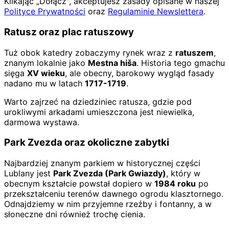
Klikając „Dołącz", akceptujesz zasady opisane w naszej
Polityce Prywatności
oraz
Regulaminie Newslettera
.
Ratusz oraz plac ratuszowy
Tuż obok katedry zobaczymy rynek wraz z
ratuszem
,
znanym lokalnie jako
Mestna hiša
. Historia tego gmachu
sięga
XV wieku
, ale obecny, barokowy wygląd fasady
nadano mu w latach
1717-1719
.
Warto zajrzeć na dziedziniec ratusza, gdzie pod
urokliwymi arkadami umieszczona jest niewielka,
darmowa wystawa.
Park Zvezda oraz okoliczne zabytki
Najbardziej znanym parkiem w historycznej części
Lublany jest
Park Zvezda (Park Gwiazdy)
, który w
obecnym kształcie powstał dopiero w
1984 roku
po
przekształceniu terenów dawnego ogrodu klasztornego.
Odnajdziemy w nim przyjemne rzeźby i fontanny, a w
słoneczne dni również trochę cienia.