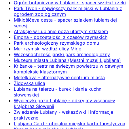
Ogród botaniczny w Lublanie i spacer wzdłuż rzeki
Park Tivoli - największy park miejski w Lublanie z
ogrodem zoologicznym
Miklošičeva cesta - spacer szlakiem lublańskiej
secesji
Atrakcje w Lublanie poza utartym szlakiem
Emona - pozostałości z czasów rzymskich
Park archeologiczny rzymskiego domu
Mur rzymski wzdłuż ulicy Mirje
Wczesnochrześcijański park archeologiczny
Muzeum miasta Lublana (Mestni muzej Ljubljana)
Križanke - teatr na świeżym powietrzu w dawnym
kompleksie klasztornym
Metelkova - alternatywne centrum miasta
Židovska ulica
Lublana na talerzu - burek i dania kuchni
słoweńskiej
Wycieczki poza Lublanę - odkryjmy wspaniały
krajobraz Słowenii
Zwiedzanie Lublany - wskazówki i informacje
praktyczne
Ljubjana Card - oficjalna miejska karta turystyczna