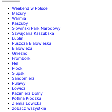
Weekend w Polsce
Mazury
Warmia
Kaszuby
Słowiński Park Narodowy
Szwajcaria Kaszubska
Lublin
Puszcza Białowieska
Białowieża
Gniezno
Frombork
Hel
Płock
Słupsk
Sandomierz
Puławy
Łowicz
Kazimierz Dolny
Kotlina Kłodzka
Ziemia Łowicka
zobacz wszystkie