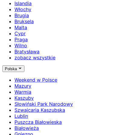
Islandia
Włochy
Brugia
Bruksela
Malta
Cypr
Praga
Wilno
Bratysława
zobacz wszystkie
Polska
Weekend w Polsce
Mazury
Warmia
Kaszuby
Słowiński Park Narodowy
Szwajcaria Kaszubska
Lublin
Puszcza Białowieska
Białowieża
Gniezno