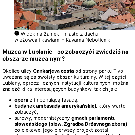
Widok na Zamek i miasto z dachu
wieżowca i kawiarni - Kavarna Neboticnik
Muzea w Lublanie - co zobaczyć i zwiedzić na
obszarze muzealnym?
Okolice ulicy
Cankarjeva cesta
od strony parku Tivoli
uważane są za swoisty obszar kulturalny. W tej części
Lublany, oprócz licznych instytucji kulturalnych, można
znaleźć kilka interesujących budynków, takich jak:
opera
z imponującą fasadą,
budynek ambasady amerykańskiej
, który warto
zobaczyć,
surowy, modernistyczny
gmach parlamentu
słoweńskiego (słow. Zgradba Državnega zbora)
-
co ciekawe, jego pierwszy projekt został