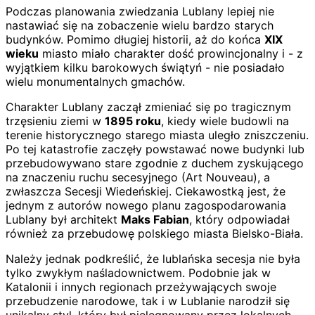
Podczas planowania zwiedzania Lublany lepiej nie
nastawiać się na zobaczenie wielu bardzo starych
budynków. Pomimo długiej historii, aż do końca
XIX
wieku
miasto miało charakter dość prowincjonalny i - z
wyjątkiem kilku barokowych świątyń - nie posiadało
wielu monumentalnych gmachów.
Charakter Lublany zaczął zmieniać się po tragicznym
trzęsieniu ziemi w
1895 roku
, kiedy wiele budowli na
terenie historycznego starego miasta uległo zniszczeniu.
Po tej katastrofie zaczęły powstawać nowe budynki lub
przebudowywano stare zgodnie z duchem zyskującego
na znaczeniu ruchu secesyjnego (Art Nouveau), a
zwłaszcza Secesji Wiedeńskiej. Ciekawostką jest, że
jednym z autorów nowego planu zagospodarowania
Lublany był architekt
Maks Fabian
, który odpowiadał
również za przebudowę polskiego miasta Bielsko-Biała.
Należy jednak podkreślić, że lublańska secesja nie była
tylko zwykłym naśladownictwem. Podobnie jak w
Katalonii i innych regionach przeżywających swoje
przebudzenie narodowe, tak i w Lublanie narodził się
unikalny styl, który był pielęgnowany przez lokalnych