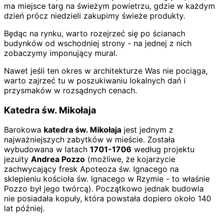
ma miejsce targ na świeżym powietrzu, gdzie w każdym
dzień prócz niedzieli zakupimy świeże produkty.
Będąc na rynku, warto rozejrzeć się po ścianach
budynków od wschodniej strony - na jednej z nich
zobaczymy imponujący mural.
Nawet jeśli ten okres w architekturze Was nie pociąga,
warto zajrzeć tu w poszukiwaniu lokalnych dań i
przysmaków w rozsądnych cenach.
Katedra św. Mikołaja
Barokowa
katedra św. Mikołaja
jest jednym z
najważniejszych zabytków w mieście. Została
wybudowana w latach
1701-1706
według projektu
jezuity
Andrea Pozzo
(możliwe, że kojarzycie
zachwycający fresk Apoteoza św. Ignacego na
sklepieniu kościoła św. Ignacego w Rzymie - to właśnie
Pozzo był jego twórcą). Początkowo jednak budowla
nie posiadała kopuły, która powstała dopiero około 140
lat później.