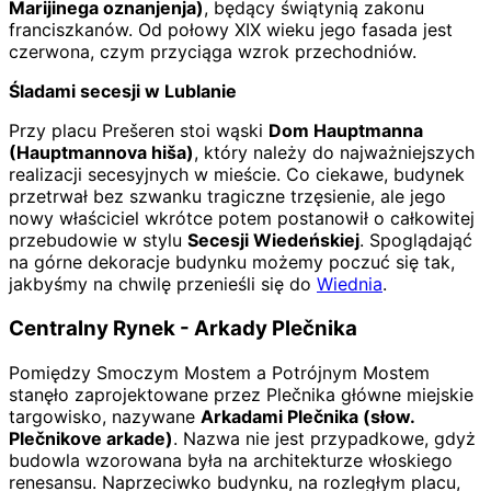
Marijinega oznanjenja)
, będący świątynią zakonu
franciszkanów. Od połowy XIX wieku jego fasada jest
czerwona, czym przyciąga wzrok przechodniów.
Śladami secesji w Lublanie
Przy placu Prešeren stoi wąski
Dom Hauptmanna
(Hauptmannova hiša)
, który należy do najważniejszych
realizacji secesyjnych w mieście. Co ciekawe, budynek
przetrwał bez szwanku tragiczne trzęsienie, ale jego
nowy właściciel wkrótce potem postanowił o całkowitej
przebudowie w stylu
Secesji Wiedeńskiej
. Spoglądająć
na górne dekoracje budynku możemy poczuć się tak,
jakbyśmy na chwilę przenieśli się do
Wiednia
.
Centralny Rynek - Arkady Plečnika
Pomiędzy Smoczym Mostem a Potrójnym Mostem
stanęło zaprojektowane przez Plečnika główne miejskie
targowisko, nazywane
Arkadami Plečnika (słow.
Plečnikove arkade)
. Nazwa nie jest przypadkowe, gdyż
budowla wzorowana była na architekturze włoskiego
renesansu. Naprzeciwko budynku, na rozległym placu,