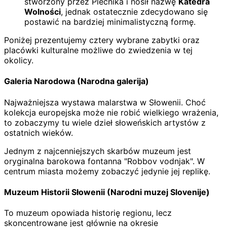
stworzony przez Plečnika i nosił nazwę
Katedra
Wolności
, jednak ostatecznie zdecydowano się
postawić na bardziej minimalistyczną formę.
Poniżej prezentujemy cztery wybrane zabytki oraz
placówki kulturalne możliwe do zwiedzenia w tej
okolicy.
Galeria Narodowa (Narodna galerija)
Najważniejsza wystawa malarstwa w Słowenii. Choć
kolekcja europejska może nie robić wielkiego wrażenia,
to zobaczymy tu wiele dzieł słoweńskich artystów z
ostatnich wieków.
Jednym z najcenniejszych skarbów muzeum jest
oryginalna barokowa fontanna "Robbov vodnjak". W
centrum miasta możemy zobaczyć jedynie jej replikę.
Muzeum Historii Słowenii (Narodni muzej Slovenije)
To muzeum opowiada historię regionu, lecz
skoncentrowane jest głównie na okresie