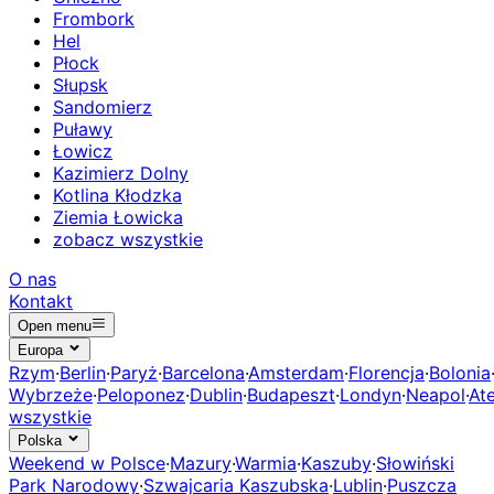
Frombork
Hel
Płock
Słupsk
Sandomierz
Puławy
Łowicz
Kazimierz Dolny
Kotlina Kłodzka
Ziemia Łowicka
zobacz wszystkie
O nas
Kontakt
Open menu
Europa
Rzym
·
Berlin
·
Paryż
·
Barcelona
·
Amsterdam
·
Florencja
·
Bolonia
Wybrzeże
·
Peloponez
·
Dublin
·
Budapeszt
·
Londyn
·
Neapol
·
At
wszystkie
Polska
Weekend w Polsce
·
Mazury
·
Warmia
·
Kaszuby
·
Słowiński
Park Narodowy
·
Szwajcaria Kaszubska
·
Lublin
·
Puszcza