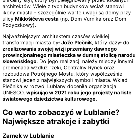
architektów. Wiele z tych budynków wciąż stanowi
ikony miasta - szczególnie warte uwagi są domy przy
ulicy
Miklošičeva cesta
(np. Dom Vurnika oraz Dom
Pożyczkowy).
Najważniejszym architektem czasów wielkiej
transformacji miasta był
Jože Plečnik
, który dążył do
zrealizowania swojej wizji przemiany dawnego
prowincjonalnego miasteczka w dumną stolicę narodu
słoweńskiego
. Do jego realizacji należy między innymi
promenada wzdłuż rzeki, Centralny Rynek oraz
rozbudowa Potrójnego Mostu, który współcześnie
stanowi jeden z największych symboli miasta. Wkład
Plečnika w rozwój Lublany doceniła organizacja
UNESCO,
wpisując w 2021 roku jego projekty na listę
światowego dziedzictwa kulturowego
.
Co warto zobaczyć w Lublanie?
Największe atrakcje i zabytki
Zamek w Lublanie