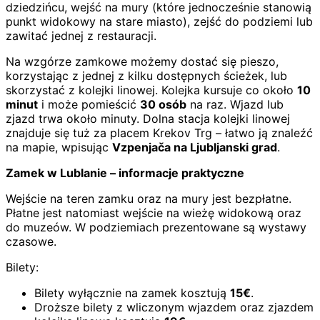
dziedzińcu, wejść na mury (które jednocześnie stanowią
punkt widokowy na stare miasto), zejść do podziemi lub
zawitać jednej z restauracji.
Na wzgórze zamkowe możemy dostać się pieszo,
korzystając z jednej z kilku dostępnych ścieżek, lub
skorzystać z kolejki linowej. Kolejka kursuje co około
10
minut
i może pomieścić
30 osób
na raz. Wjazd lub
zjazd trwa około minuty. Dolna stacja kolejki linowej
znajduje się tuż za placem Krekov Trg – łatwo ją znaleźć
na mapie, wpisując
Vzpenjača na Ljubljanski grad
.
Zamek w Lublanie – informacje praktyczne
Wejście na teren zamku oraz na mury jest bezpłatne.
Płatne jest natomiast wejście na wieżę widokową oraz
do muzeów. W podziemiach prezentowane są wystawy
czasowe.
Bilety:
Bilety wyłącznie na zamek kosztują
15€
.
Droższe bilety z wliczonym wjazdem oraz zjazdem