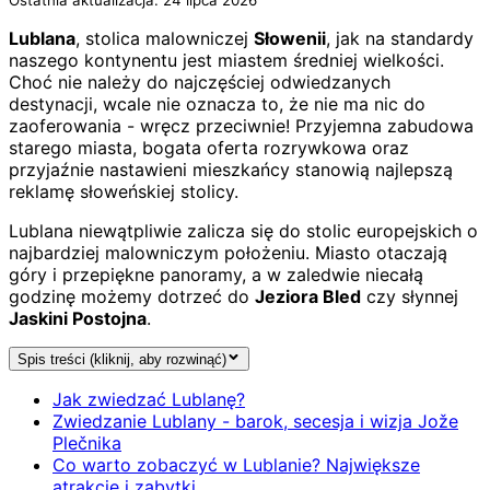
Lublana
, stolica malowniczej
Słowenii
, jak na standardy
naszego kontynentu jest miastem średniej wielkości.
Choć nie należy do najczęściej odwiedzanych
destynacji, wcale nie oznacza to, że nie ma nic do
zaoferowania - wręcz przeciwnie! Przyjemna zabudowa
starego miasta, bogata oferta rozrywkowa oraz
przyjaźnie nastawieni mieszkańcy stanowią najlepszą
reklamę słoweńskiej stolicy.
Lublana niewątpliwie zalicza się do stolic europejskich o
najbardziej malowniczym położeniu. Miasto otaczają
góry i przepiękne panoramy, a w zaledwie niecałą
godzinę możemy dotrzeć do
Jeziora Bled
czy słynnej
Jaskini Postojna
.
Spis treści (kliknij, aby rozwinąć)
Jak zwiedzać Lublanę?
Zwiedzanie Lublany - barok, secesja i wizja Jože
Plečnika
Co warto zobaczyć w Lublanie? Największe
atrakcje i zabytki