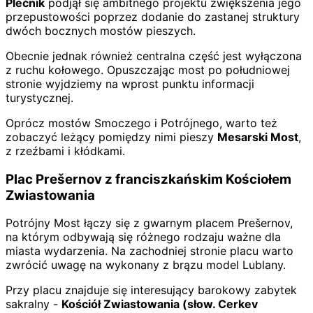
Plečnik
podjął się ambitnego projektu zwiększenia jego
przepustowości poprzez dodanie do zastanej struktury
dwóch bocznych mostów pieszych.
Obecnie jednak również centralna część jest wyłączona
z ruchu kołowego. Opuszczając most po południowej
stronie wyjdziemy na wprost punktu informacji
turystycznej.
Oprócz mostów Smoczego i Potrójnego, warto też
zobaczyć leżący pomiędzy nimi pieszy
Mesarski Most
,
z rzeźbami i kłódkami.
Plac Prešernov z franciszkańskim Kościołem
Zwiastowania
Potrójny Most łączy się z gwarnym placem Prešernov,
na którym odbywają się różnego rodzaju ważne dla
miasta wydarzenia. Na zachodniej stronie placu warto
zwrócić uwagę na wykonany z brązu model Lublany.
Przy placu znajduje się interesujący barokowy zabytek
sakralny -
Kościół Zwiastowania (słow. Cerkev