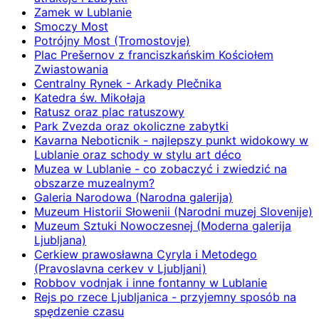
Zamek w Lublanie
Smoczy Most
Potrójny Most (Tromostovje)
Plac Prešernov z franciszkańskim Kościołem
Zwiastowania
Centralny Rynek - Arkady Plečnika
Katedra św. Mikołaja
Ratusz oraz plac ratuszowy
Park Zvezda oraz okoliczne zabytki
Kavarna Neboticnik - najlepszy punkt widokowy w
Lublanie oraz schody w stylu art déco
Muzea w Lublanie - co zobaczyć i zwiedzić na
obszarze muzealnym?
Galeria Narodowa (Narodna galerija)
Muzeum Historii Słowenii (Narodni muzej Slovenije)
Muzeum Sztuki Nowoczesnej (Moderna galerija
Ljubljana)
Cerkiew prawosławna Cyryla i Metodego
(Pravoslavna cerkev v Ljubljani)
Robbov vodnjak i inne fontanny w Lublanie
Rejs po rzece Ljubljanica - przyjemny sposób na
spędzenie czasu