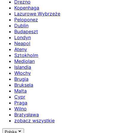
Drezno
Kopenhaga
Lazurowe Wybrzeże
Peloponez
Dublin
Budapeszt
Londyn
Neapol
Ateny
Sztokholm
Mediolan
Islandia
Włochy
Brugia
Bruksela
Malta
Cypr
Praga
Wilno
Bratysława
zobacz wszystkie
Polska