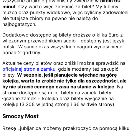
Wszystkie atrakcje powinniśmy zwiedzić w
około 90
minut
. Czy warto więc zapłacić za bilet? My lubimy
muzea oraz punkty widokowe, więc byliśmy zadowoleni,
ale tutejsze zbiory na pewno nie należą do
najbogatszych.
Dodatkowo dostępne są bilety droższe o kilka Euro z
wliczonym przewodnikiem audio - dostępny jest język
polski. W sumie czas wszystkich nagrań wynosi nieco
ponad 2 godziny.
Aktualne ceny biletów oraz zniżki można sprawdzić na
oficjalnej stronie zamku
, gdzie możemy też zakupić
bilety.
W sezonie, jeśli planujecie wjechać na górę
kolejką, warto to zrobić nie tylko dla oszczędności, ale
by nie stracić cennego czasu na stanie w kolejce
. Na
stronie dostępne są m.in.: bilety na zamek, bilety
łączone zamek + kolejka oraz bilety wyłącznie na
kolejkę (3,30€ w jedną stronę i 6€ w dwie strony).
Smoczy Most
Rzekę Ljubljanica możemy przekroczyć za pomocą kilku