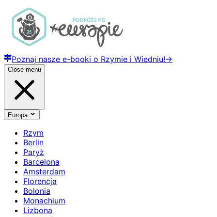
Poznaj nasze e-booki o Rzymie i Wiedniu!
→
Close menu
Europa
Rzym
Berlin
Paryż
Barcelona
Amsterdam
Florencja
Bolonia
Monachium
Lizbona