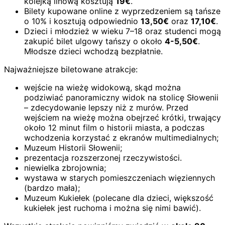
kolejką linową kosztują
19€
.
Bilety kupowane online z wyprzedzeniem są tańsze
o 10% i kosztują odpowiednio
13,50€
oraz
17,10€
.
Dzieci i młodzież w wieku 7–18 oraz studenci mogą
zakupić bilet ulgowy tańszy o około
4-5,50€
.
Młodsze dzieci wchodzą bezpłatnie.
Najważniejsze biletowane atrakcje:
wejście na wieżę widokową, skąd można
podziwiać panoramiczny widok na stolicę Słowenii
– zdecydowanie lepszy niż z murów. Przed
wejściem na wieżę można obejrzeć krótki, trwający
około 12 minut film o historii miasta, a podczas
wchodzenia korzystać z ekranów multimedialnych;
Muzeum Historii Słowenii;
prezentacja rozszerzonej rzeczywistości.
niewielka zbrojownia;
wystawa w starych pomieszczeniach więziennych
(bardzo mała);
Muzeum Kukiełek (polecane dla dzieci, większość
kukiełek jest ruchoma i można się nimi bawić).