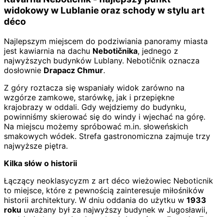
widokowy w Lublanie oraz schody w stylu art
déco
Najlepszym miejscem do podziwiania panoramy miasta
jest kawiarnia na dachu
Nebotičnika
, jednego z
najwyższych budynków Lublany. Nebotičnik oznacza
dosłownie
Drapacz Chmur
.
Z góry roztacza się wspaniały widok zarówno na
wzgórze zamkowe, starówkę, jak i przepiękne
krajobrazy w oddali. Gdy wejdziemy do budynku,
powinniśmy skierować się do windy i wjechać na górę.
Na miejscu możemy spróbować m.in. słoweńskich
smakowych wódek. Strefa gastronomiczna zajmuje trzy
najwyższe piętra.
Kilka słów o historii
Łączący neoklasycyzm z art déco wieżowiec Neboticnik
to miejsce, które z pewnością zainteresuje miłośników
historii architektury. W dniu oddania do użytku w
1933
roku
uważany był za najwyższy budynek w Jugosławii,