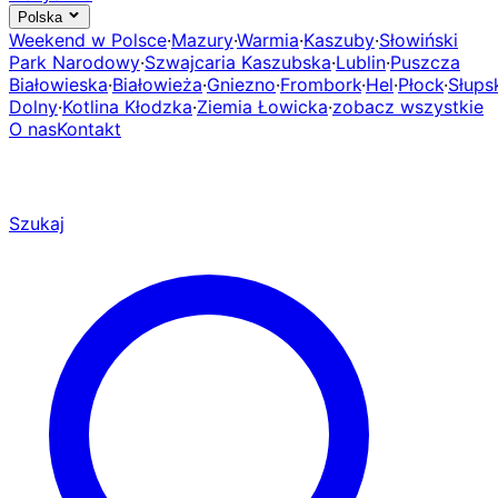
Polska
Weekend w Polsce
·
Mazury
·
Warmia
·
Kaszuby
·
Słowiński
Park Narodowy
·
Szwajcaria Kaszubska
·
Lublin
·
Puszcza
Białowieska
·
Białowieża
·
Gniezno
·
Frombork
·
Hel
·
Płock
·
Słups
Dolny
·
Kotlina Kłodzka
·
Ziemia Łowicka
·
zobacz wszystkie
O nas
Kontakt
Szukaj