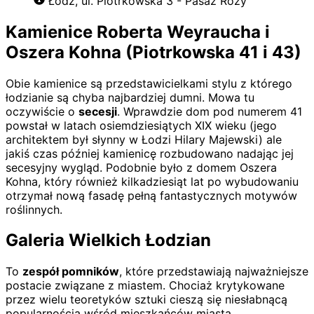
Łódź, ul. Piotrkowska 3 - Pasaż Róży
Kamienice Roberta Weyraucha i
Oszera Kohna (Piotrkowska 41 i 43)
Obie kamienice są przedstawicielkami stylu z którego
łodzianie są chyba najbardziej dumni. Mowa tu
oczywiście o
secesji
. Wprawdzie dom pod numerem 41
powstał w latach osiemdziesiątych XIX wieku (jego
architektem był słynny w Łodzi Hilary Majewski) ale
jakiś czas później kamienicę rozbudowano nadając jej
secesyjny wygląd. Podobnie było z domem Oszera
Kohna, który również kilkadziesiąt lat po wybudowaniu
otrzymał nową fasadę pełną fantastycznych motywów
roślinnych.
Galeria Wielkich Łodzian
To
zespół pomników
, które przedstawiają najważniejsze
postacie związane z miastem. Chociaż krytykowane
przez wielu teoretyków sztuki cieszą się niesłabnącą
popularnością wśród mieszkańców miasta.