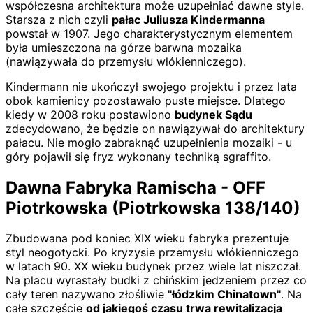
współczesna architektura może uzupełniać dawne style.
Starsza z nich czyli
pałac Juliusza Kindermanna
powstał w 1907. Jego charakterystycznym elementem
była umieszczona na górze barwna mozaika
(nawiązywała do przemysłu włókienniczego).
Kindermann nie ukończył swojego projektu i przez lata
obok kamienicy pozostawało puste miejsce. Dlatego
kiedy w 2008 roku postawiono
budynek Sądu
zdecydowano, że będzie on nawiązywał do architektury
pałacu. Nie mogło zabraknąć uzupełnienia mozaiki - u
góry pojawił się fryz wykonany techniką sgraffito.
Dawna Fabryka Ramischa - OFF
Piotrkowska (Piotrkowska 138/140)
Zbudowana pod koniec XIX wieku fabryka prezentuje
styl neogotycki. Po kryzysie przemysłu włókienniczego
w latach 90. XX wieku budynek przez wiele lat niszczał.
Na placu wyrastały budki z chińskim jedzeniem przez co
cały teren nazywano złośliwie
"łódzkim Chinatown"
. Na
całe szczęście
od jakiegoś czasu trwa rewitalizacja