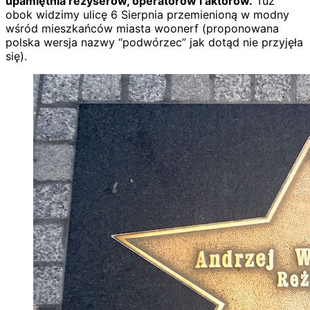
upamiętnia reżyserów, operatorów i aktorów.
Tuż
obok widzimy ulicę 6 Sierpnia przemienioną w modny
wśród mieszkańców miasta woonerf (proponowana
polska wersja nazwy “podwórzec” jak dotąd nie przyjęła
się).