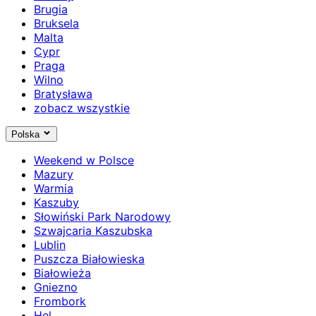
Brugia
Bruksela
Malta
Cypr
Praga
Wilno
Bratysława
zobacz wszystkie
Polska
Weekend w Polsce
Mazury
Warmia
Kaszuby
Słowiński Park Narodowy
Szwajcaria Kaszubska
Lublin
Puszcza Białowieska
Białowieża
Gniezno
Frombork
Hel