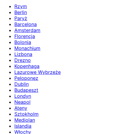
Rzym
Berlin
Paryż
Barcelona
Amsterdam
Florencja
Bolonia
Monachium
Lizbona
Drezno
Kopenhaga
Lazurowe Wybrzeże
Peloponez
Dublin
Budapeszt
Londyn
Neapol
Ateny
Sztokholm
Mediolan
Islandia
Włochy