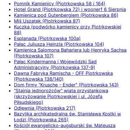
Pomnik Kamienicy (Piotrkowska 58 i 164)
Hotel Grand (Piotrkowska 72) i woonerf 6 Sierpnia
Kamienica pod Gutenbergiem (Piotrkowska 86)
Miś Uszatek (Piotrkowska 87)
Kuczka (podwórko kamienicy przy Piotrkowskiej
88)
Esplanada (Piotrkowska 100a)
Pałac Juliusza Heinzla (Piotrkowska 104)
Kamienica Salomona Bahariera lub Henryka Sachsa
(Piotrkowska 107)
Pałac Kindermanna i Wojewódzki Sąd
Administracyjny (Piotrkowska 137-9)
Dawna Fabryka Ramischa - OFF Piotrkowska
(Piotrkowska 138/140)
Dom firmy "Krusche - Ender" (Piotrkowska 143)
"Stajnia jednorożców" wiata przystankowa
(skrzyżowanie Piotrkowskiej i ul. Józefa
Piłsudskiego)
Odlewnia (Piotrkowska 217)
Bazylika archikatedralna św. Stanisława Kostki w
Łodzi (Piotrkowska 265)
Kościół ewangelicko-augsburski św. Mateusza