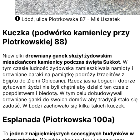
Łódź, ulica Piotrkowska 87 - Miś Uszatek
Kuczka (podwórko kamienicy przy
Piotrkowskiej 88)
Niewielki
drewniany ganek służył żydowskim
mieszkańcom kamienicy podczas święta Sukkot
. W
tym czasie ludność żydowska zamieszkiwała namioty i
drewniane baraki na pamiątkę podróży Izraelitów z
Egiptu do Ziemi Obiecanej. Rzecz jasna bogaci i dobrze
sytuowani żydzi nie byli chętni aby dzielić ten czas z
pospólstwem i biedotą. W tym celu dobudowywali
drewniane ganki do swoich domów aby tradycji stało się
zadość. W Łodzi zachowało się kilka takich kuczek.
Esplanada (Piotrkowska 100a)
To
jeden z najpiękniejszych secesyjnych budynków w
całym mieście
. Wysokie okna parteru i pierwszego