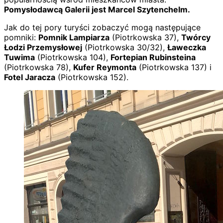
Pomysłodawcą Galerii jest Marcel Szytenchelm.
Jak do tej pory turyści zobaczyć mogą następujące
pomniki:
Pomnik Lampiarza
(Piotrkowska 37),
Twórcy
Łodzi Przemysłowej
(Piotrkowska 30/32),
Ławeczka
Tuwima
(Piotrkowska 104),
Fortepian Rubinsteina
(Piotrkowska 78),
Kufer Reymonta
(Piotrkowska 137) i
Fotel Jaracza
(Piotrkowska 152).