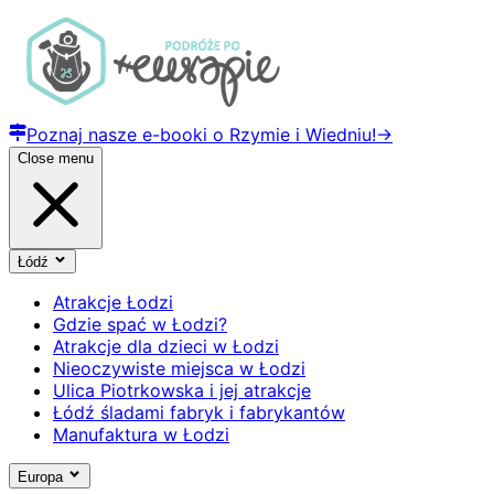
Poznaj nasze e-booki o Rzymie i Wiedniu!
→
Close menu
Łódź
Atrakcje Łodzi
Gdzie spać w Łodzi?
Atrakcje dla dzieci w Łodzi
Nieoczywiste miejsca w Łodzi
Ulica Piotrkowska i jej atrakcje
Łódź śladami fabryk i fabrykantów
Manufaktura w Łodzi
Europa