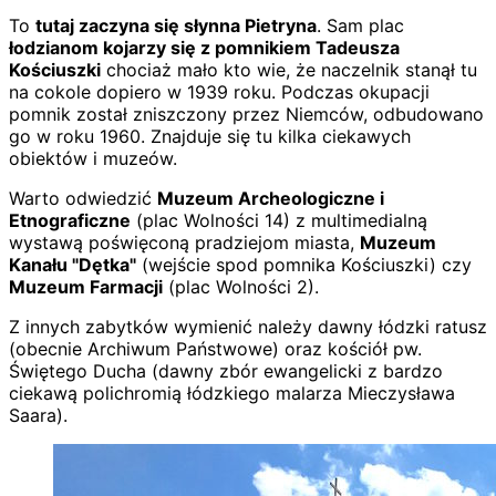
To
tutaj zaczyna się słynna Pietryna
. Sam plac
łodzianom kojarzy się z pomnikiem Tadeusza
Kościuszki
chociaż mało kto wie, że naczelnik stanął tu
na cokole dopiero w 1939 roku. Podczas okupacji
pomnik został zniszczony przez Niemców, odbudowano
go w roku 1960. Znajduje się tu kilka ciekawych
obiektów i muzeów.
Warto odwiedzić
Muzeum Archeologiczne i
Etnograficzne
(plac Wolności 14) z multimedialną
wystawą poświęconą pradziejom miasta,
Muzeum
Kanału "Dętka"
(wejście spod pomnika Kościuszki) czy
Muzeum Farmacji
(plac Wolności 2).
Z innych zabytków wymienić należy dawny łódzki ratusz
(obecnie Archiwum Państwowe) oraz kościół pw.
Świętego Ducha (dawny zbór ewangelicki z bardzo
ciekawą polichromią łódzkiego malarza Mieczysława
Saara).