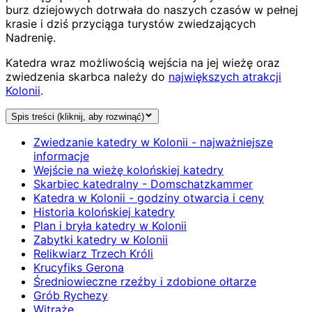
burz dziejowych dotrwała do naszych czasów w pełnej
krasie i dziś przyciąga turystów zwiedzających
Nadrenię.
Katedra wraz możliwością wejścia na jej wieżę oraz
zwiedzenia skarbca należy do
największych atrakcji
Kolonii
.
Spis treści (kliknij, aby rozwinąć)
Zwiedzanie katedry w Kolonii - najważniejsze
informacje
Wejście na wieżę kolońskiej katedry
Skarbiec katedralny - Domschatzkammer
Katedra w Kolonii - godziny otwarcia i ceny
Historia kolońskiej katedry
Plan i bryła katedry w Kolonii
Zabytki katedry w Kolonii
Relikwiarz Trzech Króli
Krucyfiks Gerona
Średniowieczne rzeźby i zdobione ołtarze
Grób Rychezy
Witraże