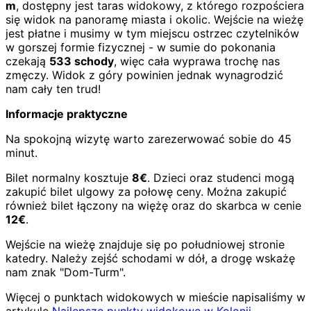
m
, dostępny jest taras widokowy, z którego rozpościera
się widok na panoramę miasta i okolic. Wejście na wieżę
jest płatne i musimy w tym miejscu ostrzec czytelników
w gorszej formie fizycznej - w sumie do pokonania
czekają
533 schody
, więc cała wyprawa trochę nas
zmęczy. Widok z góry powinien jednak wynagrodzić
nam cały ten trud!
Informacje praktyczne
Na spokojną wizytę warto zarezerwować sobie do 45
minut.
Bilet normalny kosztuje
8€
. Dzieci oraz studenci mogą
zakupić bilet ulgowy za połowę ceny. Można zakupić
również bilet łączony na więżę oraz do skarbca w cenie
12€
.
Wejście na wieżę znajduje się po południowej stronie
katedry. Należy zejść schodami w dół, a drogę wskażę
nam znak "Dom-Turm".
Więcej o punktach widokowych w mieście napisaliśmy w
artykule
Najlepsze punkty widokowe w Kolonii