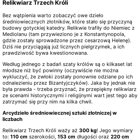
Relikwiarz Trzech Króli
Bez wątpienia warto zobaczyć owe dzieło
średniowiecznych złotników, które stało się przyczyną
budowy gotyckiej katedry. Relikwie trafiły do Niemiec z
Mediolanu (tam przywieziono je z Konstantynopola,
gdzie zostały sprowadzone przez cesarzową Helenę).
Dziś nie przyciągają już licznych pielgrzymek, a ich
prawdziwość bywa kwestionowana.
Według jednego z badań szaty królów są o kilkaset lat
młodsze niż być powinny (oczywiście nie można
wykluczyć, że zwłoki zostały ponownie odziane po ich
odnalezieniu przez Bizantyjczyków). Jaka by jednak nie
była prawda - trzeba przyznać, że przepiękny relikwiarz
ze scenami historycznymi i religijnymi wart jest tego aby
zatrzymać się przy nim na kilka chwil.
Arcydzieło średniowiecznej sztuki złotniczej w
liczbach
Relikwiarz Trzech Króli waży aż
300 kg
! Jego wymiary
to:
110 cm
szerokości,
153 cm
długości oraz
220 cm