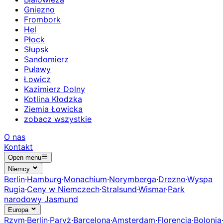
Gniezno
Frombork
Hel
Płock
Słupsk
Sandomierz
Puławy
Łowicz
Kazimierz Dolny
Kotlina Kłodzka
Ziemia Łowicka
zobacz wszystkie
O nas
Kontakt
Open menu
Niemcy
Berlin
·
Hamburg
·
Monachium
·
Norymberga
·
Drezno
·
Wyspa
Rugia
·
Ceny w Niemczech
·
Stralsund
·
Wismar
·
Park
narodowy Jasmund
Europa
Rzym
·
Berlin
·
Paryż
·
Barcelona
·
Amsterdam
·
Florencja
·
Bolonia