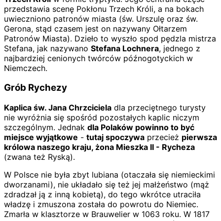
przedstawia scenę Pokłonu Trzech Króli, a na bokach
uwieczniono patronów miasta (św. Urszulę oraz św.
Gerona, stąd czasem jest on nazywany Ołtarzem
Patronów Miasta). Dzieło to wyszło spod pędzla mistrza
Stefana, jak nazywano
Stefana Lochnera
, jednego z
najbardziej cenionych twórców późnogotyckich w
Niemczech.
Grób Rychezy
Kaplica św. Jana Chrzciciela
dla przeciętnego turysty
nie wyróżnia się spośród pozostałych kaplic niczym
szczególnym. Jednak
dla Polaków powinno to być
miejsce wyjątkowe
-
tutaj spoczywa
przecież
pierwsza
królowa naszego kraju, żona Mieszka II - Rycheza
(zwana też Ryską).
W Polsce nie była zbyt lubiana (otaczała się niemieckimi
dworzanami), nie układało się też jej małżeństwo (mąż
zdradzał ją z inną kobietą), do tego wkrótce utraciła
władzę i zmuszona została do powrotu do Niemiec.
Zmarła w klasztorze w Brauwelier w 1063 roku. W 1817