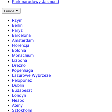
Park narodowy Jasmund
Europa
Rzym
Berlin
Paryż
Barcelona
Amsterdam
Florencja
Bolonia
Monachium
Lizbona
Drezno
Kopenhaga
Lazurowe Wybrzeże
Peloponez
Dublin
Budapeszt
Londyn
Neapol
Ateny
Sztokholm