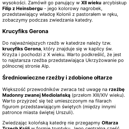
wysokości. Zamówił go panujący w
XII wieku
arcybiskup
Filip z Heinsbergu
- jego kolorowy nagrobek,
przedstawiający władcę Kolonii z pastorałem w ręku,
zobaczymy podczas zwiedzania katedry.
Krucyfiks Gerona
Do najważniejszych rzeźb w katedrze należy tzw.
krucyfiks Gerona
, który znajduje się w kaplicy św.
Krzyża i pochodzi z X wieku. Warto podkreślić, że jest
to najstarsza rzeźba przedstawiająca Ukrzyżowanie po
północnej stronie Alp.
Średniowieczne rzeźby i zdobione ołtarze
Większość przewodników zwraca też uwagę na
rzeźbę
Madonny zwanej Mediolańską
(przełom XIII/XIV wieku).
Warto przyjrzeć się też umieszczonym na filarach
figurom przedstawiającym świętych (między innymi
patronce miasta świętej Urszuli).
Zwiedzając kolońską katedrę nie przegapmy
Ołtarza
Trzech Króli
w formie tryptyku. Jego centralna część