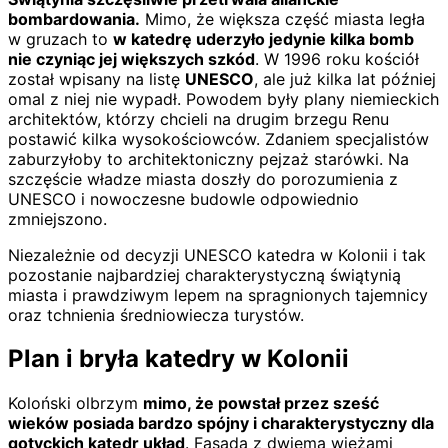
bombardowania.
Mimo, że większa część miasta legła
w gruzach to
w katedrę uderzyło jedynie kilka bomb
nie czyniąc jej większych szkód
. W 1996 roku kościół
został wpisany na listę
UNESCO
, ale już kilka lat później
omal z niej nie wypadł. Powodem były plany niemieckich
architektów, którzy chcieli na drugim brzegu Renu
postawić kilka wysokościowców. Zdaniem specjalistów
zaburzyłoby to architektoniczny pejzaż starówki. Na
szczęście władze miasta doszły do porozumienia z
UNESCO i nowoczesne budowle odpowiednio
zmniejszono.
Niezależnie od decyzji UNESCO katedra w Kolonii i tak
pozostanie najbardziej charakterystyczną świątynią
miasta i prawdziwym lepem na spragnionych tajemnicy
oraz tchnienia średniowiecza turystów.
Plan i bryła katedry w Kolonii
Koloński olbrzym
mimo, że powstał przez sześć
wieków posiada bardzo spójny i charakterystyczny dla
gotyckich katedr układ
. Fasada z dwiema wieżami