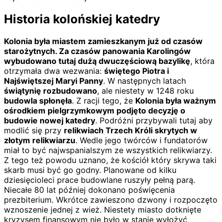
Historia kolońskiej katedry
Kolonia była miastem zamieszkanym już od czasów
starożytnych. Za czasów panowania Karolingów
wybudowano tutaj dużą dwuczęściową bazylikę
, która
otrzymała dwa wezwania:
świętego Piotra i
Najświętszej Maryi Panny
. W następnych latach
świątynię rozbudowano
, ale niestety w 1248 roku
budowla spłonęła
. Z racji tego, że
Kolonia była ważnym
ośrodkiem pielgrzymkowym podjęto decyzję o
budowie nowej katedry
. Podróżni przybywali tutaj aby
modlić się przy
relikwiach Trzech Króli skrytych w
złotym relikwiarzu
. Wedle jego twórców i fundatorów
miał to być najwspanialszym ze wszystkich relikwiarzy.
Z tego też powodu uznano, że kościół który skrywa taki
skarb musi być go godny. Planowane od kilku
dziesięcioleci prace budowlane ruszyły pełną parą.
Niecałe 80 lat później dokonano poświęcenia
prezbiterium. Wkrótce zawieszono dzwony i rozpoczęto
wznoszenie jednej z wież. Niestety miasto dotknięte
kryzysem finansowym nie było w stanie wyłożyć