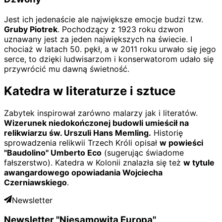
Jest ich jedenaście ale największe emocje budzi tzw.
Gruby Piotrek
. Pochodzący z 1923 roku dzwon
uznawany jest za jeden największych na świecie. I
chociaż w latach 50. pękł, a w 2011 roku urwało się jego
serce, to dzięki ludwisarzom i konserwatorom udało się
przywrócić mu dawną świetność.
Katedra w literaturze i sztuce
Zabytek inspirował zarówno malarzy jak i literatów.
Wizerunek niedokończonej budowli umieścił na
relikwiarzu św. Urszuli Hans Memling.
Historię
sprowadzenia relikwii Trzech Króli opisał
w powieści
"Baudolino" Umberto Eco
(sugerując świadome
fałszerstwo). Katedra w Kolonii znalazła się też
w tytule
awangardowego opowiadania Wojciecha
Czerniawskiego
.
Newsletter
Newsletter "Niesamowita Europa"