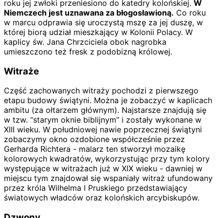
roku jej zwłoki przeniesiono do katedry kolońskiej.
W
Niemczech jest uznawana za błogosławioną.
Co roku
w marcu odprawia się uroczystą mszę za jej duszę, w
której biorą udział mieszkający w Kolonii Polacy. W
kaplicy św. Jana Chrzciciela obok nagrobka
umieszczono też fresk z podobizną królowej.
Witraże
Część zachowanych witraży pochodzi z pierwszego
etapu budowy świątyni. Można je zobaczyć w kaplicach
ambitu (za ołtarzem głównym). Najstarsze znajdują się
w tzw. “starym oknie biblijnym” i zostały wykonane w
XIII wieku. W południowej nawie poprzecznej świątyni
zobaczymy okno ozdobione współcześnie przez
Gerharda Richtera - malarz ten stworzył mozaikę
kolorowych kwadratów, wykorzystując przy tym kolory
występujące w witrażach już w XIX wieku - dawniej w
miejscu tym znajdował się wspaniały witraż ufundowany
przez króla Wilhelma I Pruskiego przedstawiający
światowych władców oraz kolońskich arcybiskupów.
Dzwony