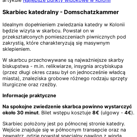
Skarbiec katedralny - Domschatzkammer
Idealnym dopełnieniem zwiedzania katedry w Kolonii
będzie wizyta w skarbcu. Powstał on w
przekształconych pomieszczeniach piwnicznych pod
zakrystią, które charakteryzują się masywnym
sklepieniem.
W skarbcu przechowywane są najważniejsze skarby
biskupstwa - m.in. relikwiarze, insygnia arcybiskupa
(przez długi okres czasu był on jednocześnie władcą
miasta), znaleziska grobowe różnego rodzaju sprzęty
liturgiczne oraz rzeźby.
Informacje praktyczne
Na spokojne zwiedzenie skarbca powinno wystarczyć
około 30 minut
. Bilet wstępu kosztuje
8€
(ulgowy -
4€
).
Skarbiec położony jest po północnej stronie katedry.
Wejście znajduje się w północnym transepcie oraz na
zewnątrz, gdzie powstał specjalny pawilon z windą