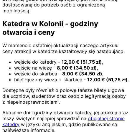
dostosowaną do potrzeb osób z ograniczoną
mobilnością.
Katedra w Kolonii - godziny
otwarcia i ceny
W momencie ostatniej aktualizacji naszego artykułu
ceny atrakcji w katedrze kształtowały się następująco:
wejście do katedry -
12,00
€
(
51,75
zł)
,
wejście na wieżę -
8,00
€
(
34,50
zł)
,
wejście do skarbca -
8,00
€
(
34,50
zł)
,
bilet łączony wieża + skarbiec -
12,00
€
(
51,75
zł)
.
Dostępne były również o połowę tańsze bilety ulgowe
dla uczniów, studentów oraz osób z legitymacją osoby
z niepełnosprawnościami.
Aktualne dni i godziny otwarcia katedry, jej atrakcji oraz
mszy świętych najlepiej sprawdzić na
oficjalnej stronie
katedry
w języku angielskim, gdzie publikowane są
najświeższe informacje.