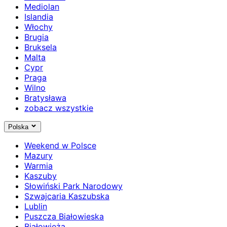
Mediolan
Islandia
Włochy
Brugia
Bruksela
Malta
Cypr
Praga
Wilno
Bratysława
zobacz wszystkie
Polska
Weekend w Polsce
Mazury
Warmia
Kaszuby
Słowiński Park Narodowy
Szwajcaria Kaszubska
Lublin
Puszcza Białowieska
Białowieża