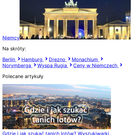
Niemcy
Na skróty:
Berlin
Hamburg
Drezno
Monachium
Norymberga
Wyspa Rugia
Ceny w Niemczech
Polecane artykuły
Gdzie i jak szukać tanich lotów? Wyszukiwarki,