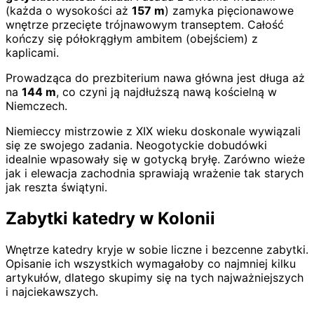
(każda o wysokości aż
157 m
) zamyka pięcionawowe
wnętrze przecięte trójnawowym transeptem. Całość
kończy się półokrągłym ambitem (obejściem) z
kaplicami.
Prowadząca do prezbiterium nawa główna jest długa aż
na
144 m
, co czyni ją najdłuższą nawą kościelną w
Niemczech.
Niemieccy mistrzowie z XIX wieku doskonale wywiązali
się ze swojego zadania. Neogotyckie dobudówki
idealnie wpasowały się w gotycką bryłę. Zarówno wieże
jak i elewacja zachodnia sprawiają wrażenie tak starych
jak reszta świątyni.
Zabytki katedry w Kolonii
Wnętrze katedry kryje w sobie liczne i bezcenne zabytki.
Opisanie ich wszystkich wymagałoby co najmniej kilku
artykułów, dlatego skupimy się na tych najważniejszych
i najciekawszych.