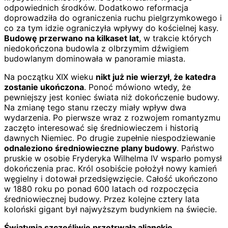
odpowiednich środków. Dodatkowo reformacja
doprowadziła do ograniczenia ruchu pielgrzymkowego i
co za tym idzie ograniczyła wpływy do kościelnej kasy.
Budowę przerwano na kilkaset lat
, w trakcie których
niedokończona budowla z olbrzymim dźwigiem
budowlanym dominowała w panoramie miasta.
Na początku XIX wieku
nikt już nie wierzył, że katedra
zostanie ukończona
. Ponoć mówiono wtedy, że
pewniejszy jest koniec świata niż dokończenie budowy.
Na zmianę tego stanu rzeczy miały wpływ dwa
wydarzenia. Po pierwsze wraz z rozwojem romantyzmu
zaczęto interesować się średniowieczem i historią
dawnych Niemiec. Po drugie zupełnie niespodziewanie
odnaleziono średniowieczne plany budowy
. Państwo
pruskie w osobie Fryderyka Wilhelma IV wsparło pomysł
dokończenia prac. Król osobiście położył nowy kamień
węgielny i dotował przedsięwzięcie. Całość ukończono
w 1880 roku po ponad 600 latach od rozpoczęcia
średniowiecznej budowy. Przez kolejne cztery lata
koloński gigant był najwyższym budynkiem na świecie.
Świątynia szczęśliwie przetrwała alianckie