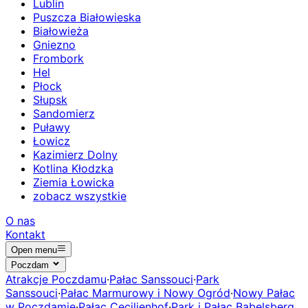
Lublin
Puszcza Białowieska
Białowieża
Gniezno
Frombork
Hel
Płock
Słupsk
Sandomierz
Puławy
Łowicz
Kazimierz Dolny
Kotlina Kłodzka
Ziemia Łowicka
zobacz wszystkie
O nas
Kontakt
Open menu
Poczdam
Atrakcje Poczdamu
·
Pałac Sanssouci
·
Park
Sanssouci
·
Pałac Marmurowy i Nowy Ogród
·
Nowy Pałac
w Poczdamie
·
Pałac Cecilienhof
·
Park i Pałac Babelsberg