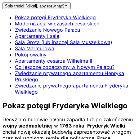
Spis treści (kliknij, aby rozwinąć)
Pokaz potęgi Fryderyka Wielkiego
Modernizacja w czasach cesarskich
Zwiedzanie Nowego Pałacu
Apartamenty i sale
Sala Grota (lub inaczej Sala Muszelkowa)
Sala Marmurowa
Pokój owalny
Apartamenty cesarza Wilhelma II
Co jeszcze zobaczymy w Nowym Pałacu?
Zwiedzanie prywatnego apartamentu Henryka
Pruskiego
Zwiedzanie prywatnego apartamentu Fryderyka
Wielkiego
Pokaz potęgi Fryderyka Wielkiego
Decyzja o budowie pałacu zapadła tuż po zakończeniu
wojny siedmioletniej
w
1763 roku
.
Fryderyk Wielki
chciał nową okazałą budowlą zaprezentować wrogom
oraz sojusznikom swoją siłę polityczną. Prace