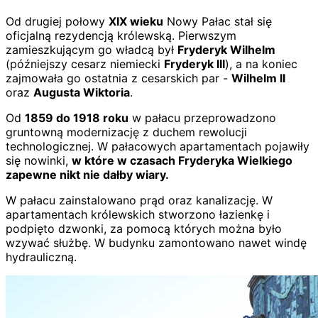
Od drugiej połowy
XIX wieku
Nowy Pałac stał się
oficjalną rezydencją królewską. Pierwszym
zamieszkującym go władcą był
Fryderyk Wilhelm
(późniejszy cesarz niemiecki
Fryderyk III
), a na koniec
zajmowała go ostatnia z cesarskich par -
Wilhelm II
oraz
Augusta Wiktoria
.
Od
1859 do 1918 roku
w pałacu przeprowadzono
gruntowną modernizację z duchem rewolucji
technologicznej. W pałacowych apartamentach pojawiły
się nowinki,
w które w czasach Fryderyka Wielkiego
zapewne nikt nie dałby wiary.
W pałacu zainstalowano prąd oraz kanalizację. W
apartamentach królewskich stworzono łazienkę i
podpięto dzwonki, za pomocą których można było
wzywać służbę. W budynku zamontowano nawet windę
hydrauliczną.