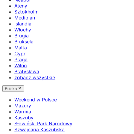
Ateny
Sztokholm
Mediolan
Islandia
Włochy
Brugia
Bruksela
Malta
Cypr
Praga
Wilno
Bratysława
zobacz wszystkie
Polska
Weekend w Polsce
Mazury
Warmia
Kaszuby
Słowiński Park Narodowy
Szwajcaria Kaszubska