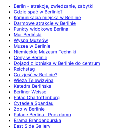
Berlin - atrakcje, zwiedzanie, zabytki
Gdzie spać w Berlinie?
Komunikacja miejska w Berlinie
Darmowe atrakcje w Berlinie
Punkty widokowe Berlina
Mur Berliński
Wyspa Muzeów
Muzea w Berlinie
Niemieckie Muzeum Techniki
Ceny w Berlinie
Dojazd z lotniska w Berlinie do centrum
Reichstag
Co zjeść w Berlinie?
Wieża Telewizyjna
Katedra Berlińska
Berliner Weisse
Pałac Charlottenburg
Cytadela Spandau
Zoo w Berlinie
Pałace Berlina i Poczdamu
Brama Brandenburska
East Side Gallery