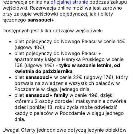
rezerwacja online na
oficjalnej stronie
podczas zakupu
wejściówki. Rezerwacja online możliwa jest zarówno
przy zakupie wejściówki pojedynczej, jak i bilety
łączonego
sanssouci+
.
Dostępnych jest kilka rodzajów wejściówek:
bilet pojedynczy do Nowego Pałacu w cenie 14€
(ulgowy 10€),
bilet pojedynczy do Nowego Pałacu +
apartamenty księcia Henryka Pruskiego w cenie
16€ (ulgowy 14€) -
tylko w sezonie letnim, od
kwietnia do października
,
bilet
sanssouci+
w cenie 22€ (ulgowy 17€), który
pozwala na zwiedzenie wszystkich pałaców w
Poczdamie w ciągu jednego dnia,
bilet
sanssouci+ family
w cenie 49€, dzięki
któremu 2 osoby dorosłe i maksymalnie czwórka
dzieci poniżej 18. roku życia może odwiedzić
każdy z pałaców w Poczdamie w ciągu jednego
dnia.
Uwaga! Oferty jednodniowe dotyczą jedynie obiektów