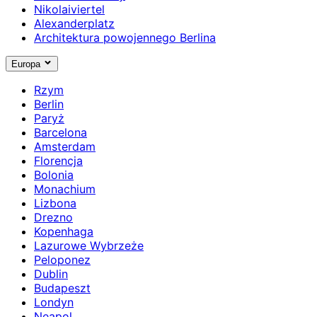
Nikolaiviertel
Alexanderplatz
Architektura powojennego Berlina
Europa
Rzym
Berlin
Paryż
Barcelona
Amsterdam
Florencja
Bolonia
Monachium
Lizbona
Drezno
Kopenhaga
Lazurowe Wybrzeże
Peloponez
Dublin
Budapeszt
Londyn
Neapol