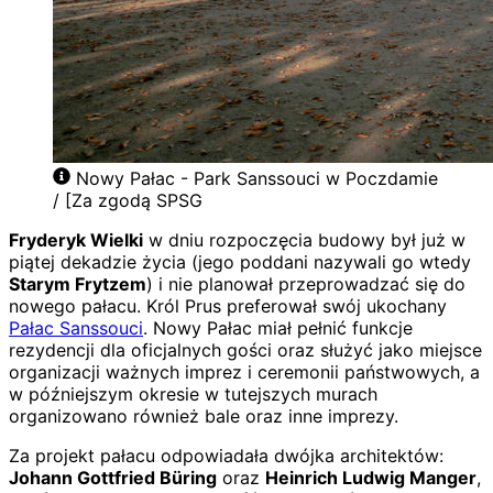
Nowy Pałac - Park Sanssouci w Poczdamie
/ [Za zgodą SPSG
Fryderyk Wielki
w dniu rozpoczęcia budowy był już w
piątej dekadzie życia (jego poddani nazywali go wtedy
Starym Frytzem
) i nie planował przeprowadzać się do
nowego pałacu. Król Prus preferował swój ukochany
Pałac Sanssouci
. Nowy Pałac miał pełnić funkcje
rezydencji dla oficjalnych gości oraz służyć jako miejsce
organizacji ważnych imprez i ceremonii państwowych, a
w późniejszym okresie w tutejszych murach
organizowano również bale oraz inne imprezy.
Za projekt pałacu odpowiadała dwójka architektów:
Johann Gottfried Büring
oraz
Heinrich Ludwig Manger
,