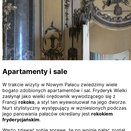
Apartamenty i sale
W trakcie wizyty w Nowym Pałacu zwiedzimy wiele
bogato zdobionych apartamentów i sal. Fryderyk Wielki
zasłynął jako wielki orędownik wywodzącego się z
Francji
rokoko
, a styl ten wyewoluował na jego dworze.
Nurt stylistyczny występujący w wzniesionych podczas
jego panowania pałaców określany jest
rokokiem
fryderycjańskim
.
Warto zdawać sobie sprawę, że po wojnie pałac został