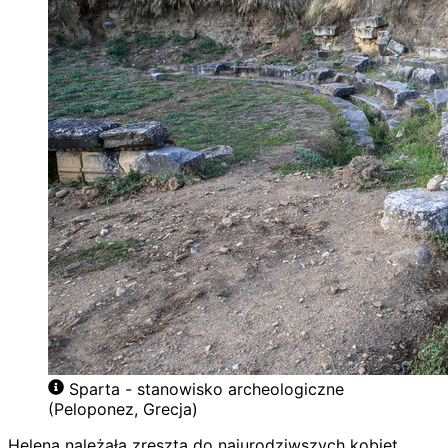
Sparta - stanowisko archeologiczne
(Peloponez, Grecja)
Helena należała zresztą do najurodziwszych kobiet