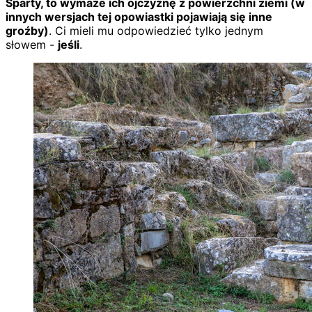
Sparty, to wymaże ich ojczyznę z powierzchni ziemi (w
innych wersjach tej opowiastki pojawiają się inne
groźby)
. Ci mieli mu odpowiedzieć tylko jednym
słowem -
jeśli
.