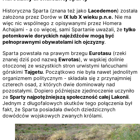
Historyczna Sparta (znana też jako
Lacedemon
) została
założona przez Dorów w
IX lub X wieku p.n.e.
Nie ma
więc nic wspólnego z opisywanymi przez Homera
Achajami - a co więcej, sami Spartanie uważali, że
tylko
potomkowie doryckich najeźdźców mogą być
pełnoprawnymi obywatelami ich ojczyzny
.
Sparta powstała na prawym brzegu
Eurotasu
(rzeki
znanej dziś pod nazwą
Ewrotas
), w wąskiej dolinie
otoczonej ze wszystkich stron urwistymi łańcuchami
górskimi
Tajgetu
. Początkowo nie była nawet jednolitym
organizmem politycznym - składała się z przynajmniej
czterech osad, z których dwie dominowały nad
pozostałymi. Dopiero późniejsze zjednoczenie uczyniło
ze
Sparty najpotężniejszą społeczność całej Lakonii
.
Jednym z długofalowych skutków tego połączenia był
fakt, że Sparta posiadała dwóch dziedzicznych
dowódców wojskowych zwanych królami.