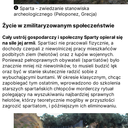
Sparta - zwiedzanie stanowiska
archeologicznego (Peloponez, Grecja)
Życie w zmilitaryzowanym społeczeństwie
Cały ustrój gospodarczy i społeczny Sparty opierał się
na sile jej armii
. Spartiaci nie pracowali fizycznie, a
dochody czerpali z niewolniczej pracy mieszkańców
podbitych ziem (helotów) oraz z łupów wojennych.
Ponieważ pełnoprawnych obywateli (spartiatów) było
znacznie mniej niż niewolników, to musieli budzić lęk
oraz być w stanie skutecznie radzić sobie z
wybuchającymi buntami. W okresie klasycznym, chcąc
zapobiegać tym ostatnim, wprowadzono do szkolenia
starszych spartańskich chłopców morderczy rytuał
polegający na wyszukiwaniu najbardziej sprawnych
helotów, którzy teoretycznie mogliby w przyszłości
zagrozić spartiatom, i późniejszym ich eliminowaniu.