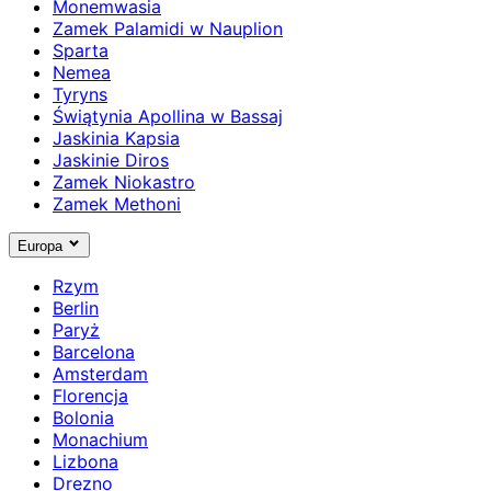
Monemwasia
Zamek Palamidi w Nauplion
Sparta
Nemea
Tyryns
Świątynia Apollina w Bassaj
Jaskinia Kapsia
Jaskinie Diros
Zamek Niokastro
Zamek Methoni
Europa
Rzym
Berlin
Paryż
Barcelona
Amsterdam
Florencja
Bolonia
Monachium
Lizbona
Drezno