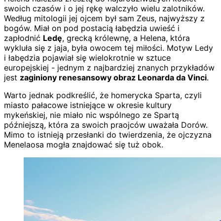
swoich czasów i o jej rękę walczyło wielu zalotników.
Według mitologii jej ojcem był sam Zeus, najwyższy z
bogów. Miał on pod postacią łabędzia uwieść i
zapłodnić
Ledę
, grecką królewnę, a Helena, która
wykluła się z jaja, była owocem tej miłości. Motyw Ledy
i łabędzia pojawiał się wielokrotnie w sztuce
europejskiej - jednym z najbardziej znanych przykładów
jest
zaginiony renesansowy obraz Leonarda da Vinci
.
Warto jednak podkreślić, że homerycka Sparta, czyli
miasto pałacowe istniejące w okresie kultury
mykeńskiej, nie miało nic wspólnego ze Spartą
późniejszą, która za swoich praojców uważała Dorów.
Mimo to istnieją przesłanki do twierdzenia, że ojczyzna
Menelaosa mogła znajdować się tuż obok.