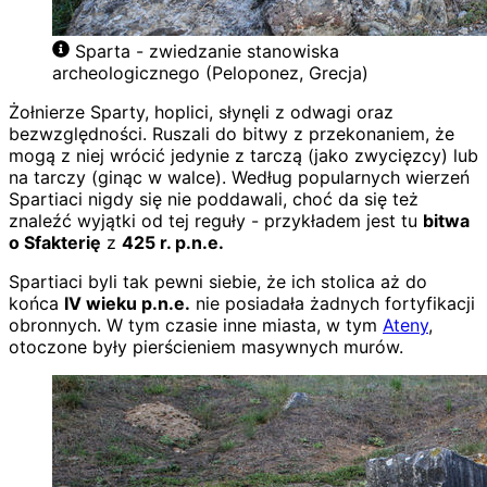
Sparta - zwiedzanie stanowiska
archeologicznego (Peloponez, Grecja)
Żołnierze Sparty, hoplici, słynęli z odwagi oraz
bezwzględności. Ruszali do bitwy z przekonaniem, że
mogą z niej wrócić jedynie z tarczą (jako zwycięzcy) lub
na tarczy (ginąc w walce). Według popularnych wierzeń
Spartiaci nigdy się nie poddawali, choć da się też
znaleźć wyjątki od tej reguły - przykładem jest tu
bitwa
o Sfakterię
z
425 r. p.n.e.
Spartiaci byli tak pewni siebie, że ich stolica aż do
końca
IV wieku p.n.e.
nie posiadała żadnych fortyfikacji
obronnych. W tym czasie inne miasta, w tym
Ateny
,
otoczone były pierścieniem masywnych murów.