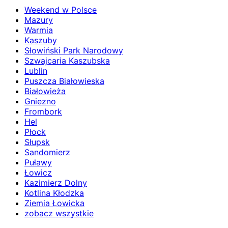
Weekend w Polsce
Mazury
Warmia
Kaszuby
Słowiński Park Narodowy
Szwajcaria Kaszubska
Lublin
Puszcza Białowieska
Białowieża
Gniezno
Frombork
Hel
Płock
Słupsk
Sandomierz
Puławy
Łowicz
Kazimierz Dolny
Kotlina Kłodzka
Ziemia Łowicka
zobacz wszystkie