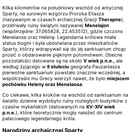
Kilka kilometrów na południowy wschód od antycznej
Sparty, na surowym wzgórzu Proroka Eliasza
(nazywanym w czasach archaicznej Grecji
Therapne
),
przetrwały ruiny świątyni nazywanej
Menelajon
(współrzędne: 37.065828, 22.453512), gdzie czczono
Menelaosa oraz Helenę. Legendarna królowa miała
status bogini i była ubóstwiana przez mieszkańców
Sparty, którzy wdrapywali się do jej sanktuarium chcąc
prosić o obdarowanie pięknym potomstwem. Obecne
pozostałości datowane są na około
V wiek p.n.e.
, ale
według żyjącego w
II stuleciu
geografa Pauzaniasza
pierwotne sanktuarium powstało znacznie wcześniej, a
współcześni mu Grecy wierzyli nawet, że było
miejscem
pochówku Heleny oraz Menelaosa
.
Co ciekawe, kilka kroków na wschód od sanktuarium na
światło dzienne wydobyto ruiny rozległych budynków z
czasów mykeńskich (datowanych na
XV-XIV wiek
p.n.e.
), które teoretycznie mogły należeć do centrum
pałacowego legendarnego króla.
Narodziny archaicznej Sparty