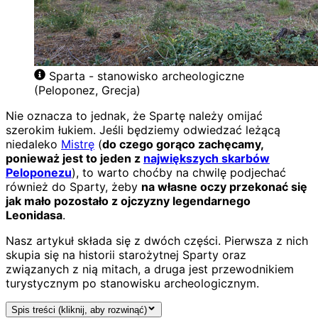
Sparta - stanowisko archeologiczne
(Peloponez, Grecja)
Nie oznacza to jednak, że Spartę należy omijać
szerokim łukiem. Jeśli będziemy odwiedzać leżącą
niedaleko
Mistrę
(
do czego gorąco zachęcamy,
ponieważ jest to jeden z
największych skarbów
Peloponezu
), to warto choćby na chwilę podjechać
również do Sparty, żeby
na własne oczy przekonać się
jak mało pozostało z ojczyzny legendarnego
Leonidasa
.
Nasz artykuł składa się z dwóch części. Pierwsza z nich
skupia się na historii starożytnej Sparty oraz
związanych z nią mitach, a druga jest przewodnikiem
turystycznym po stanowisku archeologicznym.
Spis treści (kliknij, aby rozwinąć)