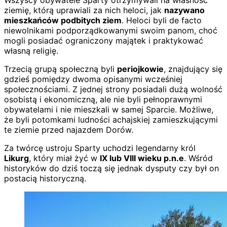
Wszyscy obywatele Sparty otrzymywali na własność
ziemię, którą uprawiali za nich heloci, jak
nazywano
mieszkańców podbitych ziem
. Heloci byli de facto
niewolnikami podporządkowanymi swoim panom, choć
mogli posiadać ograniczony majątek i praktykować
własną religię.
Trzecią grupą społeczną byli
periojkowie
, znajdujący się
gdzieś pomiędzy dwoma opisanymi wcześniej
społecznościami. Z jednej strony posiadali dużą wolność
osobistą i ekonomiczną, ale nie byli pełnoprawnymi
obywatelami i nie mieszkali w samej Sparcie. Możliwe,
że byli potomkami ludności achajskiej zamieszkującymi
te ziemie przed najazdem Dorów.
Za twórcę ustroju Sparty uchodzi legendarny król
Likurg
, który miał żyć w
IX lub VIII wieku p.n.e
. Wśród
historyków do dziś toczą się jednak dysputy czy był on
postacią historyczną.