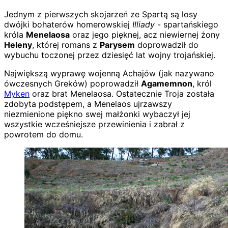
Jednym z pierwszych skojarzeń ze Spartą są losy
dwójki bohaterów homerowskiej
Illiady
- spartańskiego
króla
Menelaosa
oraz jego pięknej, acz niewiernej żony
Heleny
, której romans z
Parysem
doprowadził do
wybuchu toczonej przez dziesięć lat wojny trojańskiej.
Największą wyprawę wojenną Achajów (jak nazywano
ówczesnych Greków) poprowadził
Agamemnon
, król
Myken
oraz brat Menelaosa. Ostatecznie Troja została
zdobyta podstępem, a Menelaos ujrzawszy
niezmienione piękno swej małżonki wybaczył jej
wszystkie wcześniejsze przewinienia i zabrał z
powrotem do domu.