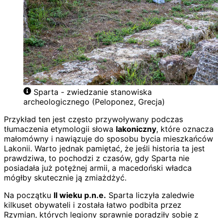
Sparta - zwiedzanie stanowiska
archeologicznego (Peloponez, Grecja)
Przykład ten jest często przywoływany podczas
tłumaczenia etymologii słowa
lakoniczny
, które oznacza
małomówny i nawiązuje do sposobu bycia mieszkańców
Lakonii. Warto jednak pamiętać, że jeśli historia ta jest
prawdziwa, to pochodzi z czasów, gdy Sparta nie
posiadała już potężnej armii, a macedoński władca
mógłby skutecznie ją zmiażdżyć.
Na początku
II wieku p.n.e.
Sparta liczyła zaledwie
kilkuset obywateli i została łatwo podbita przez
Rzymian, których legiony sprawnie poradziły sobie z