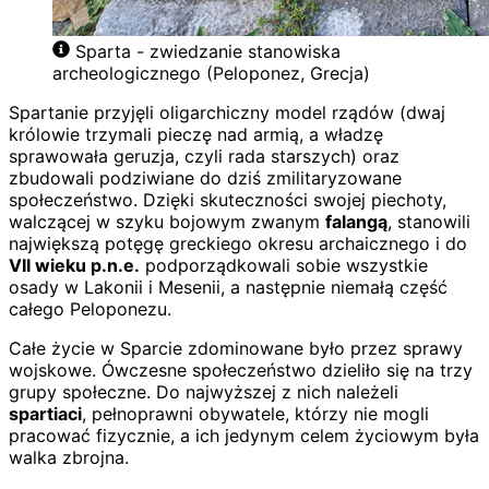
Sparta - zwiedzanie stanowiska
archeologicznego (Peloponez, Grecja)
Spartanie przyjęli oligarchiczny model rządów (dwaj
królowie trzymali pieczę nad armią, a władzę
sprawowała geruzja, czyli rada starszych) oraz
zbudowali podziwiane do dziś zmilitaryzowane
społeczeństwo. Dzięki skuteczności swojej piechoty,
walczącej w szyku bojowym zwanym
falangą
, stanowili
największą potęgę greckiego okresu archaicznego i do
VII wieku p.n.e.
podporządkowali sobie wszystkie
osady w Lakonii i Mesenii, a następnie niemałą część
całego Peloponezu.
Całe życie w Sparcie zdominowane było przez sprawy
wojskowe. Ówczesne społeczeństwo dzieliło się na trzy
grupy społeczne. Do najwyższej z nich należeli
spartiaci
, pełnoprawni obywatele, którzy nie mogli
pracować fizycznie, a ich jedynym celem życiowym była
walka zbrojna.