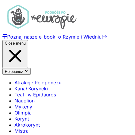
Poznaj nasze e-booki o Rzymie i Wiedniu!
→
Close menu
Peloponez
Atrakcje Peloponezu
Kanał Koryncki
Teatr w Epidauros
Nauplion
Mykeny
Olimpia
Korynt
Akrokorynt
Mistra