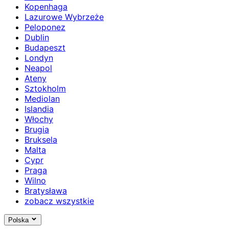
Kopenhaga
Lazurowe Wybrzeże
Peloponez
Dublin
Budapeszt
Londyn
Neapol
Ateny
Sztokholm
Mediolan
Islandia
Włochy
Brugia
Bruksela
Malta
Cypr
Praga
Wilno
Bratysława
zobacz wszystkie
Polska