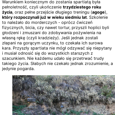
Warunkiem koniecznym do zostania spartiatą była
pełnoletność, czyli ukończenie
trzydziestego roku
życia
, oraz pełne przejście długiego treningu (
agoge
),
który rozpoczynali już w wieku siedmiu lat
. Szkolenie
to należało do morderczych - oprócz ćwiczeń
fizycznych, bicia, czy nawet tortur, przyszli hoplici byli
głodzeni i zmuszani do zdobywania pożywienia na
własną rękę (czyli kradzieży). Jeśli jednak zostali
złapani na gorącym uczynku, to czekała ich surowa
kara. Przyszły spartiata nie mógł odzywać się niepytany
i musiał odnosić się do wszystkich starszych z
szacunkiem. Nie każdemu udało się przetrwać trudy
takiego życia. Słabych nie czekało jednak zrozumienie, a
jedynie pogarda.