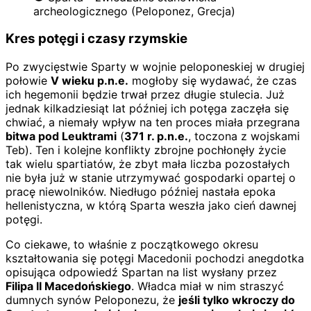
archeologicznego (Peloponez, Grecja)
Kres potęgi i czasy rzymskie
Po zwycięstwie Sparty w wojnie peloponeskiej w drugiej
połowie
V wieku p.n.e.
mogłoby się wydawać, że czas
ich hegemonii będzie trwał przez długie stulecia. Już
jednak kilkadziesiąt lat później ich potęga zaczęła się
chwiać, a niemały wpływ na ten proces miała przegrana
bitwa pod Leuktrami
(
371 r. p.n.e.
, toczona z wojskami
Teb). Ten i kolejne konflikty zbrojne pochłonęły życie
tak wielu spartiatów, że zbyt mała liczba pozostałych
nie była już w stanie utrzymywać gospodarki opartej o
pracę niewolników. Niedługo później nastała epoka
hellenistyczna, w którą Sparta weszła jako cień dawnej
potęgi.
Co ciekawe, to właśnie z początkowego okresu
kształtowania się potęgi Macedonii pochodzi anegdotka
opisująca odpowiedź Spartan na list wysłany przez
Filipa II Macedońskiego
. Władca miał w nim straszyć
dumnych synów Peloponezu, że
jeśli tylko wkroczy do