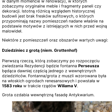
w danym momencie w renowacji), w których
zobaczymy oryginalne meble i fragmenty paneli czy
dekoracji. Istotną różnicą względem historycznej
budowli jest brak fresków sufitowych, o których
przypominają nazwy pomieszczeń nadane właśnie na
podstawie motywów z istniejących w nich przed wojną
malowideł.
Niektóre z pomieszczeń oraz obszarów wartych uwagi:
Dziedziniec z grotą (niem. Grottenhof)
Pierwszą rzeczą, którą zobaczymy po rozpoczęciu
zwiedzania Rezydencji będzie fontanna
Perseusza
będąca dawniej częścią jednego z wewnętrznych
dziedzińców. Fontanna/grota z muszli wzorowana była
na włoskich ogrodach renesansowych i powstała w
1583 roku
w trakcie rządów
Wiliama V
.
Grota ozdabia wewnętrzną fasadę Antykwarium.