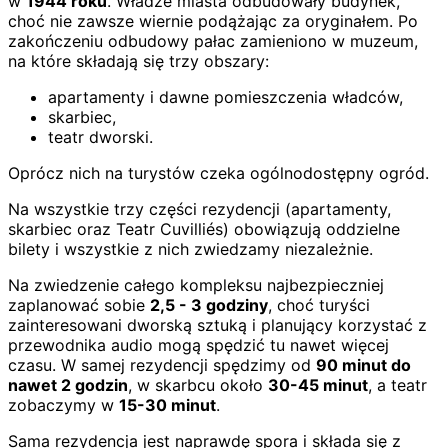
w
1944 roku
. Władze miasta odbudowały budynek,
choć nie zawsze wiernie podążając za oryginałem. Po
zakończeniu odbudowy pałac zamieniono w muzeum,
na które składają się trzy obszary:
apartamenty i dawne pomieszczenia władców,
skarbiec,
teatr dworski.
Oprócz nich na turystów czeka ogólnodostępny ogród.
Na wszystkie trzy części rezydencji (apartamenty,
skarbiec oraz Teatr Cuvilliés) obowiązują oddzielne
bilety i wszystkie z nich zwiedzamy niezależnie.
Na zwiedzenie całego kompleksu najbezpieczniej
zaplanować sobie
2,5 - 3 godziny
, choć turyści
zainteresowani dworską sztuką i planujący korzystać z
przewodnika audio mogą spędzić tu nawet więcej
czasu. W samej rezydencji spędzimy od
90 minut do
nawet 2 godzin
, w skarbcu około
30-45 minut
, a teatr
zobaczymy w
15-30 minut
.
Sama rezydencja jest naprawdę spora i składa się z