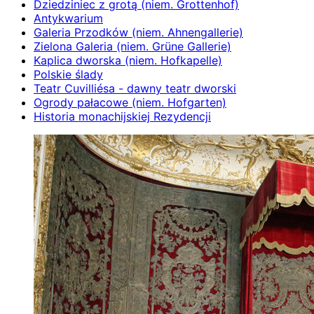
Dziedziniec z grotą (niem. Grottenhof)
Antykwarium
Galeria Przodków (niem. Ahnengallerie)
Zielona Galeria (niem. Grüne Gallerie)
Kaplica dworska (niem. Hofkapelle)
Polskie ślady
Teatr Cuvilliésa - dawny teatr dworski
Ogrody pałacowe (niem. Hofgarten)
Historia monachijskiej Rezydencji