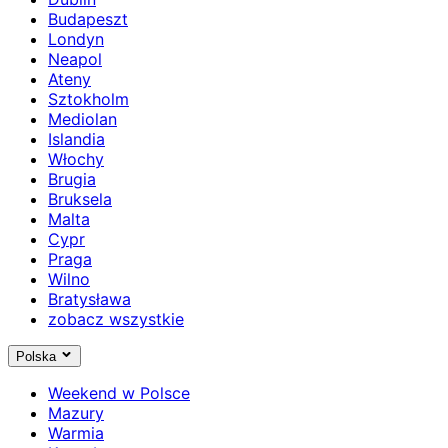
Budapeszt
Londyn
Neapol
Ateny
Sztokholm
Mediolan
Islandia
Włochy
Brugia
Bruksela
Malta
Cypr
Praga
Wilno
Bratysława
zobacz wszystkie
Polska
Weekend w Polsce
Mazury
Warmia