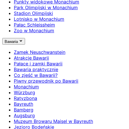
Punkty widokowe Monachium
Park Olimpijski w Monachium
Stadion Olimpijski
Lotnisko w Monachium
Pałac Schleissheim
Zoo w Monachium
Bawaria
Zamek Neuschwanstein
Atrakcje Bawarii
Pałace i zamki Bawarii
Bawaria praktycznie
Co zjeść w Bawarii?
Piwny przewodnik po Bawarii
Monachium
Würzburg
Ratyzbona
Bayreuth
Bamberg
Augsburg
Muzeum Browaru Maisel w Bayreuth
Jezioro Bodeńskie