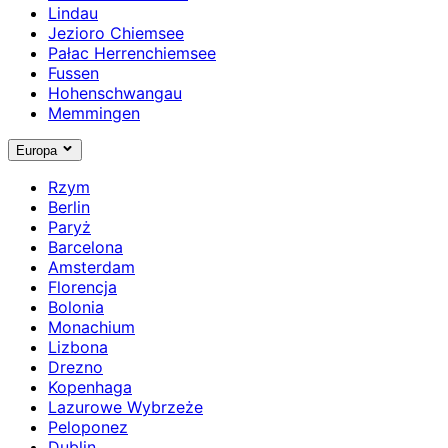
Lindau
Jezioro Chiemsee
Pałac Herrenchiemsee
Fussen
Hohenschwangau
Memmingen
Europa
Rzym
Berlin
Paryż
Barcelona
Amsterdam
Florencja
Bolonia
Monachium
Lizbona
Drezno
Kopenhaga
Lazurowe Wybrzeże
Peloponez
Dublin