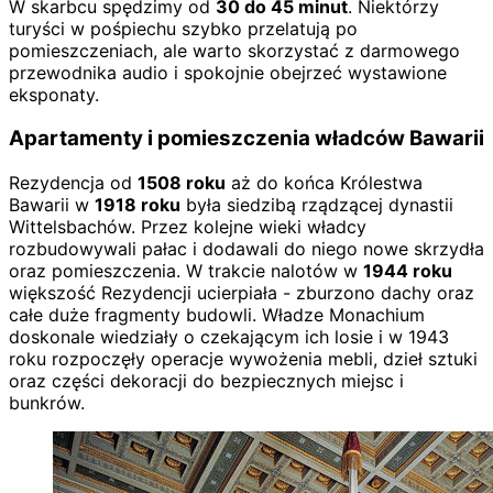
W skarbcu spędzimy od
30 do 45 minut
. Niektórzy
turyści w pośpiechu szybko przelatują po
pomieszczeniach, ale warto skorzystać z darmowego
przewodnika audio i spokojnie obejrzeć wystawione
eksponaty.
Apartamenty i pomieszczenia władców Bawarii
Rezydencja od
1508 roku
aż do końca Królestwa
Bawarii w
1918 roku
była siedzibą rządzącej dynastii
Wittelsbachów. Przez kolejne wieki władcy
rozbudowywali pałac i dodawali do niego nowe skrzydła
oraz pomieszczenia. W trakcie nalotów w
1944 roku
większość Rezydencji ucierpiała - zburzono dachy oraz
całe duże fragmenty budowli. Władze Monachium
doskonale wiedziały o czekającym ich losie i w 1943
roku rozpoczęły operacje wywożenia mebli, dzieł sztuki
oraz części dekoracji do bezpiecznych miejsc i
bunkrów.