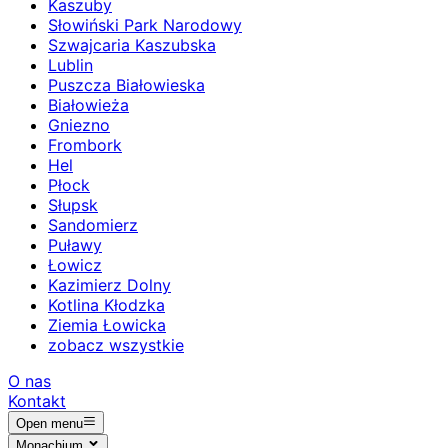
Kaszuby
Słowiński Park Narodowy
Szwajcaria Kaszubska
Lublin
Puszcza Białowieska
Białowieża
Gniezno
Frombork
Hel
Płock
Słupsk
Sandomierz
Puławy
Łowicz
Kazimierz Dolny
Kotlina Kłodzka
Ziemia Łowicka
zobacz wszystkie
O nas
Kontakt
Open menu
Monachium