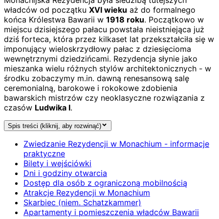
władców od początku
XVI wieku
aż do formalnego
końca Królestwa Bawarii w
1918 roku
. Początkowo w
miejscu dzisiejszego pałacu powstała nieistniejąca już
dziś forteca, która przez kilkaset lat przekształciła się w
imponujący wieloskrzydłowy pałac z dziesięcioma
wewnętrznymi dziedzińcami. Rezydencja słynie jako
mieszanka wielu różnych stylów architektonicznych - w
środku zobaczymy m.in. dawną renesansową salę
ceremonialną, barokowe i rokokowe zdobienia
bawarskich mistrzów czy neoklasyczne rozwiązania z
czasów
Ludwika I
.
Spis treści (kliknij, aby rozwinąć)
Zwiedzanie Rezydencji w Monachium - informacje
praktyczne
Bilety i wejściówki
Dni i godziny otwarcia
Dostęp dla osób z ograniczoną mobilnością
Atrakcje Rezydencji w Monachium
Skarbiec (niem. Schatzkammer)
Apartamenty i pomieszczenia władców Bawarii