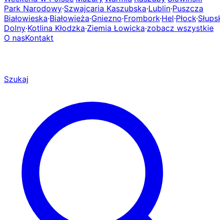
Park Narodowy
·
Szwajcaria Kaszubska
·
Lublin
·
Puszcza
Białowieska
·
Białowieża
·
Gniezno
·
Frombork
·
Hel
·
Płock
·
Słups
Dolny
·
Kotlina Kłodzka
·
Ziemia Łowicka
·
zobacz wszystkie
O nas
Kontakt
Szukaj