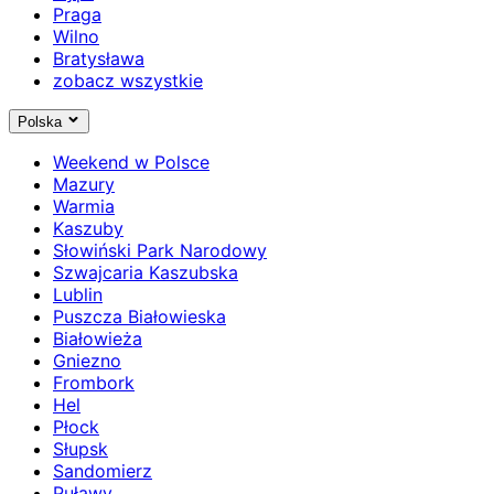
Praga
Wilno
Bratysława
zobacz wszystkie
Polska
Weekend w Polsce
Mazury
Warmia
Kaszuby
Słowiński Park Narodowy
Szwajcaria Kaszubska
Lublin
Puszcza Białowieska
Białowieża
Gniezno
Frombork
Hel
Płock
Słupsk
Sandomierz
Puławy