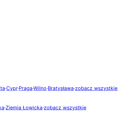
ta
·
Cypr
·
Praga
·
Wilno
·
Bratysława
·
zobacz wszystkie
ka
·
Ziemia Łowicka
·
zobacz wszystkie