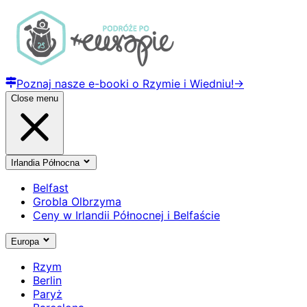
Poznaj nasze e-booki o Rzymie i Wiedniu!
→
Close menu
Irlandia Północna
Belfast
Grobla Olbrzyma
Ceny w Irlandii Północnej i Belfaście
Europa
Rzym
Berlin
Paryż