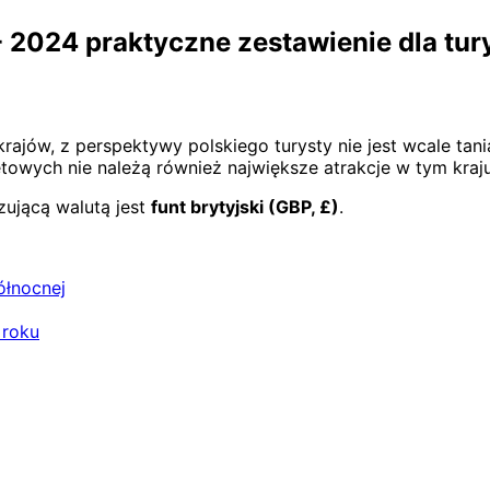
 - 2024 praktyczne zestawienie dla tu
 krajów, z perspektywy polskiego turysty nie jest wcale t
towych nie należą również największe atrakcje w tym kraju
ązującą walutą jest
funt brytyjski (GBP, £)
.
ółnocnej
 roku