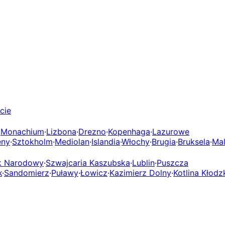
cie
·
Monachium
·
Lizbona
·
Drezno
·
Kopenhaga
·
Lazurowe
eny
·
Sztokholm
·
Mediolan
·
Islandia
·
Włochy
·
Brugia
·
Bruksela
·
Mal
rk Narodowy
·
Szwajcaria Kaszubska
·
Lublin
·
Puszcza
k
·
Sandomierz
·
Puławy
·
Łowicz
·
Kazimierz Dolny
·
Kotlina Kłodz