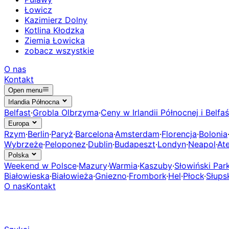
Łowicz
Kazimierz Dolny
Kotlina Kłodzka
Ziemia Łowicka
zobacz wszystkie
O nas
Kontakt
Open menu
Irlandia Północna
Belfast
·
Grobla Olbrzyma
·
Ceny w Irlandii Północnej i Belfaś
Europa
Rzym
·
Berlin
·
Paryż
·
Barcelona
·
Amsterdam
·
Florencja
·
Bolonia
Wybrzeże
·
Peloponez
·
Dublin
·
Budapeszt
·
Londyn
·
Neapol
·
At
Polska
Weekend w Polsce
·
Mazury
·
Warmia
·
Kaszuby
·
Słowiński Pa
Białowieska
·
Białowieża
·
Gniezno
·
Frombork
·
Hel
·
Płock
·
Słups
O nas
Kontakt