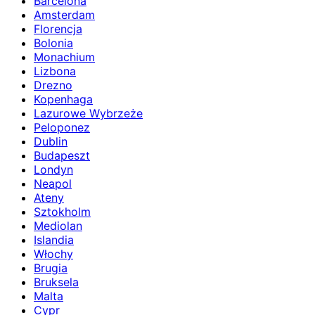
Barcelona
Amsterdam
Florencja
Bolonia
Monachium
Lizbona
Drezno
Kopenhaga
Lazurowe Wybrzeże
Peloponez
Dublin
Budapeszt
Londyn
Neapol
Ateny
Sztokholm
Mediolan
Islandia
Włochy
Brugia
Bruksela
Malta
Cypr