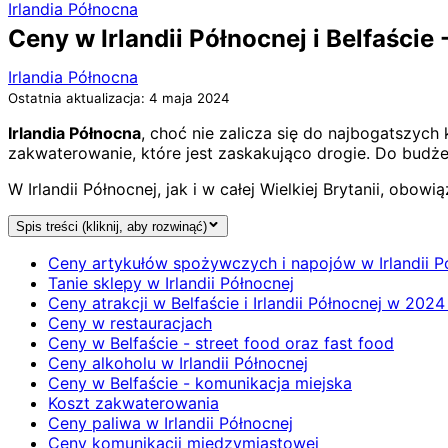
Irlandia Północna
Ceny w Irlandii Północnej i Belfaście
Irlandia Północna
Ostatnia aktualizacja: 4 maja 2024
Irlandia Północna
, choć nie zalicza się do najbogatszych
zakwaterowanie, które jest zaskakująco drogie. Do budże
W Irlandii Północnej, jak i w całej Wielkiej Brytanii, obowi
Spis treści (kliknij, aby rozwinąć)
Ceny artykułów spożywczych i napojów w Irlandii P
Tanie sklepy w Irlandii Północnej
Ceny atrakcji w Belfaście i Irlandii Północnej w 2024
Ceny w restauracjach
Ceny w Belfaście - street food oraz fast food
Ceny alkoholu w Irlandii Północnej
Ceny w Belfaście - komunikacja miejska
Koszt zakwaterowania
Ceny paliwa w Irlandii Północnej
Ceny komunikacji międzymiastowej