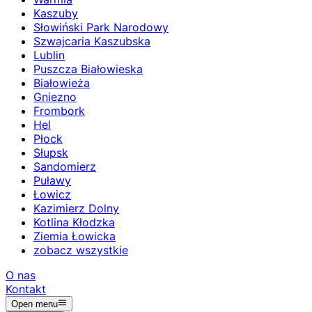
Kaszuby
Słowiński Park Narodowy
Szwajcaria Kaszubska
Lublin
Puszcza Białowieska
Białowieża
Gniezno
Frombork
Hel
Płock
Słupsk
Sandomierz
Puławy
Łowicz
Kazimierz Dolny
Kotlina Kłodzka
Ziemia Łowicka
zobacz wszystkie
O nas
Kontakt
Open menu