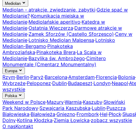
Mediolan
Mediolan - atrakcje, zwiedzanie, zabytki
·
Gdzie spać w
Mediolanie?
·
Komunikacja miejska w
Mediolanie
·
Mediolańskie aperitivo
·
Katedra w
Mediolanie
·
Ostatnia Wieczerza
·
Darmowe atrakcje w
Mediolanie
·
Zamek Sforzów (Castello Sforzesco)
·
Ceny w
Mediolanie
·
Lotnisko Mediolan Malpensa
·
Lotnisko
Mediolan-Bergamo
·
Pinakoteka
Ambrozjańska
·
Pinakoteka Brera
·
La Scala w
Mediolanie
·
Bazylika św. Ambrożego
·
Cimitero
Monumentale (Cmentarz Monumentalny)
Europa
Rzym
·
Berlin
·
Paryż
·
Barcelona
·
Amsterdam
·
Florencja
·
Bolonia
Wybrzeże
·
Peloponez
·
Dublin
·
Budapeszt
·
Londyn
·
Neapol
·
At
wszystkie
Polska
Weekend w Polsce
·
Mazury
·
Warmia
·
Kaszuby
·
Słowiński
Park Narodowy
·
Szwajcaria Kaszubska
·
Lublin
·
Puszcza
Białowieska
·
Białowieża
·
Gniezno
·
Frombork
·
Hel
·
Płock
·
Słups
Dolny
·
Kotlina Kłodzka
·
Ziemia Łowicka
·
zobacz wszystkie
O nas
Kontakt