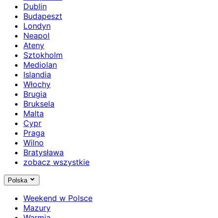
Dublin
Budapeszt
Londyn
Neapol
Ateny
Sztokholm
Mediolan
Islandia
Włochy
Brugia
Bruksela
Malta
Cypr
Praga
Wilno
Bratysława
zobacz wszystkie
Polska
Weekend w Polsce
Mazury
Warmia