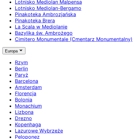
Lotnisko Mediolan Malpensa
Lotnisko Mediolan-Bergamo
Pinakoteka Ambrozjańska
Pinakoteka Brera
La Scala w Mediolanie
Bazylika św. Ambrożego
Cimitero Monumentale (Cmentarz Monumentalny)
Europa
Rzym
Berlin
Paryż
Barcelona
Amsterdam
Florencja
Bolonia
Monachium
Lizbona
Drezno
Kopenhaga
Lazurowe Wybrzeże
Peloponez