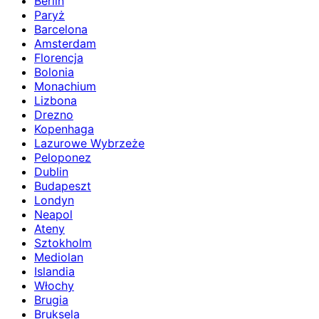
Berlin
Paryż
Barcelona
Amsterdam
Florencja
Bolonia
Monachium
Lizbona
Drezno
Kopenhaga
Lazurowe Wybrzeże
Peloponez
Dublin
Budapeszt
Londyn
Neapol
Ateny
Sztokholm
Mediolan
Islandia
Włochy
Brugia
Bruksela