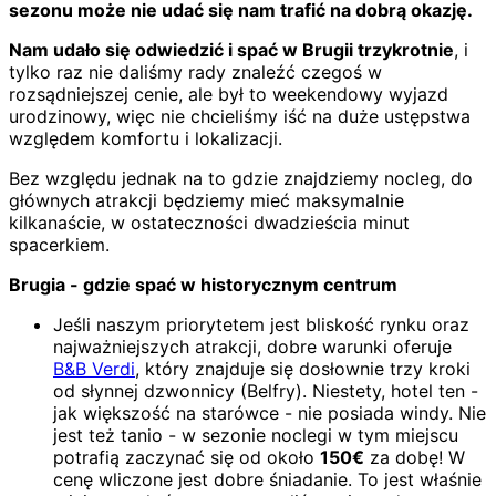
sezonu może nie udać się nam trafić na dobrą okazję.
Nam udało się odwiedzić i spać w Brugii trzykrotnie
, i
tylko raz nie daliśmy rady znaleźć czegoś w
rozsądniejszej cenie, ale był to weekendowy wyjazd
urodzinowy, więc nie chcieliśmy iść na duże ustępstwa
względem komfortu i lokalizacji.
Bez względu jednak na to gdzie znajdziemy nocleg, do
głównych atrakcji będziemy mieć maksymalnie
kilkanaście, w ostateczności dwadzieścia minut
spacerkiem.
Brugia - gdzie spać w historycznym centrum
Jeśli naszym priorytetem jest bliskość rynku oraz
najważniejszych atrakcji, dobre warunki oferuje
B&B Verdi
, który znajduje się dosłownie trzy kroki
od słynnej dzwonnicy (Belfry). Niestety, hotel ten -
jak większość na starówce - nie posiada windy. Nie
jest też tanio - w sezonie noclegi w tym miejscu
potrafią zaczynać się od około
150€
za dobę! W
cenę wliczone jest dobre śniadanie. To jest właśnie