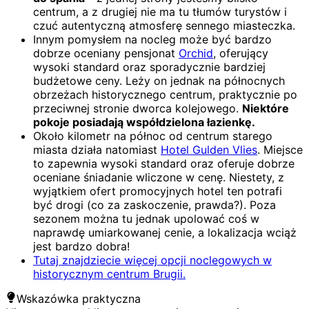
centrum, a z drugiej nie ma tu tłumów turystów i
czuć autentyczną atmosferę sennego miasteczka.
Innym pomysłem na nocleg może być bardzo
dobrze oceniany pensjonat
Orchid
, oferujący
wysoki standard oraz sporadycznie bardziej
budżetowe ceny. Leży on jednak na północnych
obrzeżach historycznego centrum, praktycznie po
przeciwnej stronie dworca kolejowego.
Niektóre
pokoje posiadają współdzielona łazienkę.
Około kilometr na północ od centrum starego
miasta działa natomiast
Hotel Gulden Vlies
. Miejsce
to zapewnia wysoki standard oraz oferuje dobrze
oceniane śniadanie wliczone w cenę. Niestety, z
wyjątkiem ofert promocyjnych hotel ten potrafi
być drogi (co za zaskoczenie, prawda?). Poza
sezonem można tu jednak upolować coś w
naprawdę umiarkowanej cenie, a lokalizacja wciąż
jest bardzo dobra!
Tutaj znajdziecie więcej opcji noclegowych w
historycznym centrum Brugii.
Wskazówka praktyczna