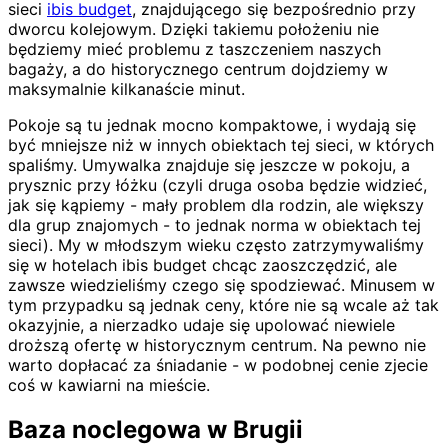
sieci
ibis budget
, znajdującego się bezpośrednio przy
dworcu kolejowym. Dzięki takiemu położeniu nie
będziemy mieć problemu z taszczeniem naszych
bagaży, a do historycznego centrum dojdziemy w
maksymalnie kilkanaście minut.
Pokoje są tu jednak mocno kompaktowe, i wydają się
być mniejsze niż w innych obiektach tej sieci, w których
spaliśmy. Umywalka znajduje się jeszcze w pokoju, a
prysznic przy łóżku (czyli druga osoba będzie widzieć,
jak się kąpiemy - mały problem dla rodzin, ale większy
dla grup znajomych - to jednak norma w obiektach tej
sieci). My w młodszym wieku często zatrzymywaliśmy
się w hotelach ibis budget chcąc zaoszczędzić, ale
zawsze wiedzieliśmy czego się spodziewać. Minusem w
tym przypadku są jednak ceny, które nie są wcale aż tak
okazyjnie, a nierzadko udaje się upolować niewiele
droższą ofertę w historycznym centrum. Na pewno nie
warto dopłacać za śniadanie - w podobnej cenie zjecie
coś w kawiarni na mieście.
Baza noclegowa w Brugii