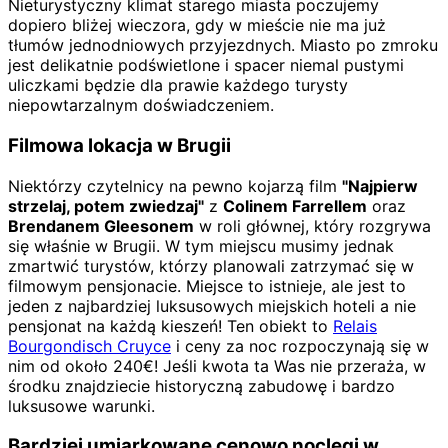
Nieturystyczny klimat starego miasta poczujemy
dopiero bliżej wieczora, gdy w mieście nie ma już
tłumów jednodniowych przyjezdnych. Miasto po zmroku
jest delikatnie podświetlone i spacer niemal pustymi
uliczkami będzie dla prawie każdego turysty
niepowtarzalnym doświadczeniem.
Filmowa lokacja w Brugii
Niektórzy czytelnicy na pewno kojarzą film
"Najpierw
strzelaj, potem zwiedzaj"
z
Colinem Farrellem
oraz
Brendanem Gleesonem
w roli głównej, który rozgrywa
się właśnie w Brugii. W tym miejscu musimy jednak
zmartwić turystów, którzy planowali zatrzymać się w
filmowym pensjonacie. Miejsce to istnieje, ale jest to
jeden z najbardziej luksusowych miejskich hoteli a nie
pensjonat na każdą kieszeń! Ten obiekt to
Relais
Bourgondisch Cruyce
i ceny za noc rozpoczynają się w
nim od około 240€! Jeśli kwota ta Was nie przeraża, w
środku znajdziecie historyczną zabudowę i bardzo
luksusowe warunki.
Bardziej umiarkowane cenowo noclegi w