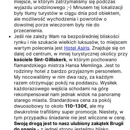
miejsce, w którym zatrzymaliśmy się podczas
wyjazdu urodzinowego ;-) Minusem tej lokalizacji
były tłumy turystów w ciągu dnia pod obiektem,
ale możliwość wychodzenia i powrotów o
dowolnej porze wieczorem były nie do
przecenienia.
Jeśli nie zależy Wam na bezpośredniej bliskości
rynku i nie szukacie wielkich luksusów, to miejscem
wartym polecenia jest
Hotel Asiris
. Znajduje się on
dalej od centrum, w mniej turystycznej okolicy przy
kościele Sint-Gilliskerk
, w którym pochowano
flamandzkiego mistrza Hansa Memlinga. Jest to
rodzinny hotel z bardzo przyjaznym personelem.
My nocowaliśmy w nim dwa razy, za każdym
razem otrzymując pokój na poddaszu. Wysiłek
każdorazowego wejścia schodami na górę
rekompensował nam jednak widok na panoramę
starego miasta. Standardowa cena za pokój
dwuosobowy to około
110-130€
, ale my
dwukrotnie trafiliśmy super promocje. Niestety, w
tym przypadku śniadanie nie jest wliczone w cenę.
Swoją drogą jest to nasz ulubiony zakątek Brugii
do spania
- z jednej strony jesteśmy blisko