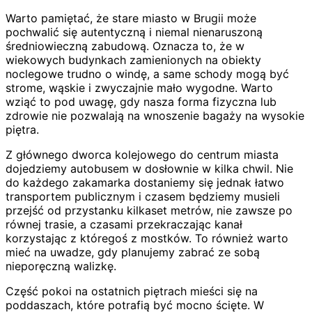
Warto pamiętać, że stare miasto w Brugii może
pochwalić się autentyczną i niemal nienaruszoną
średniowieczną zabudową. Oznacza to, że w
wiekowych budynkach zamienionych na obiekty
noclegowe trudno o windę, a same schody mogą być
strome, wąskie i zwyczajnie mało wygodne. Warto
wziąć to pod uwagę, gdy nasza forma fizyczna lub
zdrowie nie pozwalają na wnoszenie bagaży na wysokie
piętra.
Z głównego dworca kolejowego do centrum miasta
dojedziemy autobusem w dosłownie w kilka chwil. Nie
do każdego zakamarka dostaniemy się jednak łatwo
transportem publicznym i czasem będziemy musieli
przejść od przystanku kilkaset metrów, nie zawsze po
równej trasie, a czasami przekraczając kanał
korzystając z któregoś z mostków. To również warto
mieć na uwadze, gdy planujemy zabrać ze sobą
nieporęczną walizkę.
Część pokoi na ostatnich piętrach mieści się na
poddaszach, które potrafią być mocno ścięte. W