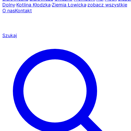
Dolny
·
Kotlina Kłodzka
·
Ziemia Łowicka
·
zobacz wszystkie
O nas
Kontakt
Szukaj