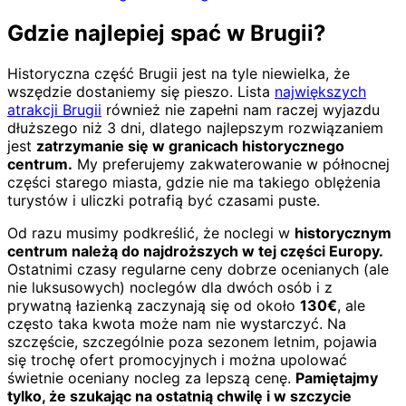
Gdzie najlepiej spać w Brugii?
Historyczna część Brugii jest na tyle niewielka, że
wszędzie dostaniemy się pieszo. Lista
największych
atrakcji Brugii
również nie zapełni nam raczej wyjazdu
dłuższego niż 3 dni, dlatego najlepszym rozwiązaniem
jest
zatrzymanie się w granicach historycznego
centrum.
My preferujemy zakwaterowanie w północnej
części starego miasta, gdzie nie ma takiego oblężenia
turystów i uliczki potrafią być czasami puste.
Od razu musimy podkreślić, że noclegi w
historycznym
centrum należą do najdroższych w tej części Europy.
Ostatnimi czasy regularne ceny dobrze ocenianych (ale
nie luksusowych) noclegów dla dwóch osób i z
prywatną łazienką zaczynają się od około
130€
, ale
często taka kwota może nam nie wystarczyć. Na
szczęście, szczególnie poza sezonem letnim, pojawia
się trochę ofert promocyjnych i można upolować
świetnie oceniany nocleg za lepszą cenę.
Pamiętajmy
tylko, że szukając na ostatnią chwilę i w szczycie