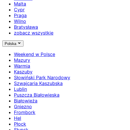
Malta
Cypr
Praga
Wilno
Bratysława
zobacz wszystkie
Polska
Weekend w Polsce
Mazury
Warmia
Kaszuby
Słowiński Park Narodowy
Szwajcaria Kaszubska
Lublin
Puszcza Białowieska
Białowieża
Gniezno
Frombork
Hel
Płock
Słupsk