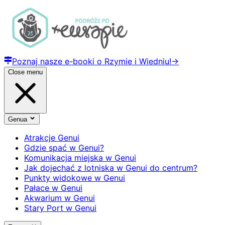
Poznaj nasze e-booki o Rzymie i Wiedniu!
→
Close menu
Genua
Atrakcje Genui
Gdzie spać w Genui?
Komunikacja miejska w Genui
Jak dojechać z lotniska w Genui do centrum?
Punkty widokowe w Genui
Pałace w Genui
Akwarium w Genui
Stary Port w Genui