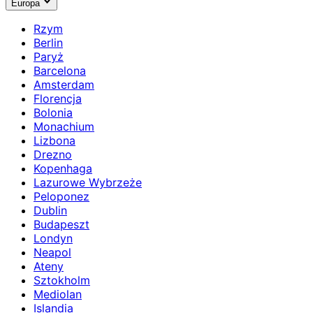
Europa
Rzym
Berlin
Paryż
Barcelona
Amsterdam
Florencja
Bolonia
Monachium
Lizbona
Drezno
Kopenhaga
Lazurowe Wybrzeże
Peloponez
Dublin
Budapeszt
Londyn
Neapol
Ateny
Sztokholm
Mediolan
Islandia