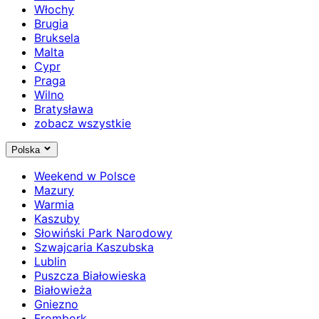
Włochy
Brugia
Bruksela
Malta
Cypr
Praga
Wilno
Bratysława
zobacz wszystkie
Polska
Weekend w Polsce
Mazury
Warmia
Kaszuby
Słowiński Park Narodowy
Szwajcaria Kaszubska
Lublin
Puszcza Białowieska
Białowieża
Gniezno
Frombork