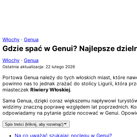
Włochy
·
Genua
Gdzie spać w Genui? Najlepsze dzieln
Włochy
·
Genua
Ostatnia aktualizacja: 22 lutego 2026
Portowa Genua należy do tych włoskich miast, które naw
powinno nas to jednak zrażać do stolicy Ligurii, która 
miasteczek
Riwiery Włoskiej
.
Sama Genua, dzięki coraz większemu napływowi turystó
widzimy znaczną poprawę względem lat poprzednich. Kor
odpowiadamy na pytanie gdzie nocować w Genui. Opowiemy 
Spis treści (kliknij, aby rozwinąć)
Na co uważać szukając noclegu w Genui?