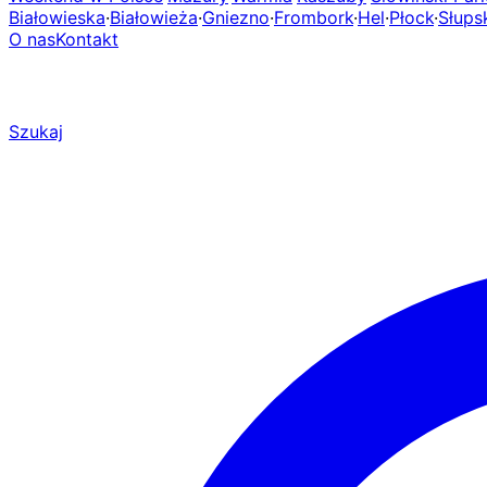
Białowieska
·
Białowieża
·
Gniezno
·
Frombork
·
Hel
·
Płock
·
Słups
O nas
Kontakt
Szukaj