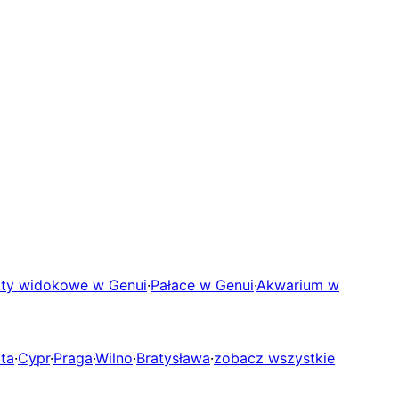
ty widokowe w Genui
·
Pałace w Genui
·
Akwarium w
ta
·
Cypr
·
Praga
·
Wilno
·
Bratysława
·
zobacz wszystkie