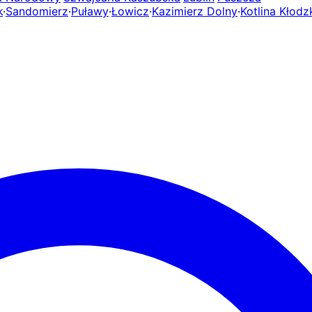
k
·
Sandomierz
·
Puławy
·
Łowicz
·
Kazimierz Dolny
·
Kotlina Kłodz