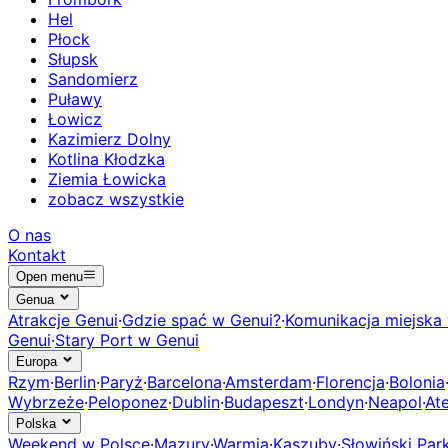
Hel
Płock
Słupsk
Sandomierz
Puławy
Łowicz
Kazimierz Dolny
Kotlina Kłodzka
Ziemia Łowicka
zobacz wszystkie
O nas
Kontakt
Open menu
Genua
Atrakcje Genui
·
Gdzie spać w Genui?
·
Komunikacja miejska
Genui
·
Stary Port w Genui
Europa
Rzym
·
Berlin
·
Paryż
·
Barcelona
·
Amsterdam
·
Florencja
·
Bolonia
Wybrzeże
·
Peloponez
·
Dublin
·
Budapeszt
·
Londyn
·
Neapol
·
At
Polska
Weekend w Polsce
·
Mazury
·
Warmia
·
Kaszuby
·
Słowiński Pa