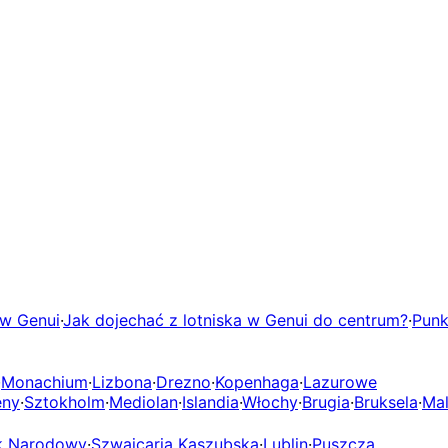
 w Genui
·
Jak dojechać z lotniska w Genui do centrum?
·
Punk
·
Monachium
·
Lizbona
·
Drezno
·
Kopenhaga
·
Lazurowe
eny
·
Sztokholm
·
Mediolan
·
Islandia
·
Włochy
·
Brugia
·
Bruksela
·
Mal
rk Narodowy
·
Szwajcaria Kaszubska
·
Lublin
·
Puszcza