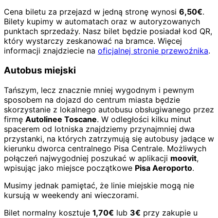
Cena biletu za przejazd w jedną stronę wynosi
6,50€
.
Bilety kupimy w automatach oraz w autoryzowanych
punktach sprzedaży. Nasz bilet będzie posiadał kod QR,
który wystarczy zeskanować na bramce. Więcej
informacji znajdziecie na
oficjalnej stronie przewoźnika
.
Autobus miejski
Tańszym, lecz znacznie mniej wygodnym i pewnym
sposobem na dojazd do centrum miasta będzie
skorzystanie z lokalnego autobusu obsługiwanego przez
firmę
Autolinee Toscane
. W odległości kilku minut
spacerem od lotniska znajdziemy przynajmniej dwa
przystanki, na których zatrzymują się autobusy jadące w
kierunku dworca centralnego Pisa Centrale. Możliwych
połączeń najwygodniej poszukać w aplikacji
moovit
,
wpisując jako miejsce początkowe
Pisa Aeroporto
.
Musimy jednak pamiętać, że linie miejskie mogą nie
kursują w weekendy ani wieczorami.
Bilet normalny kosztuje
1,70€
lub
3€
przy zakupie u