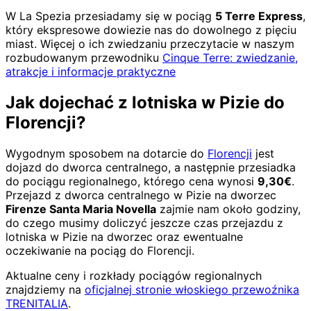
W La Spezia przesiadamy się w pociąg
5 Terre Express
,
który ekspresowe dowiezie nas do dowolnego z pięciu
miast. Więcej o ich zwiedzaniu przeczytacie w naszym
rozbudowanym przewodniku
Cinque Terre: zwiedzanie,
atrakcje i informacje praktyczne
Jak dojechać z lotniska w Pizie do
Florencji?
Wygodnym sposobem na dotarcie do
Florencji
jest
dojazd do dworca centralnego, a następnie przesiadka
do pociągu regionalnego, którego cena wynosi
9,30€
.
Przejazd z dworca centralnego w Pizie na dworzec
Firenze Santa Maria Novella
zajmie nam około godziny,
do czego musimy doliczyć jeszcze czas przejazdu z
lotniska w Pizie na dworzec oraz ewentualne
oczekiwanie na pociąg do Florencji.
Aktualne ceny i rozkłady pociągów regionalnych
znajdziemy na
oficjalnej stronie włoskiego przewoźnika
TRENITALIA
.