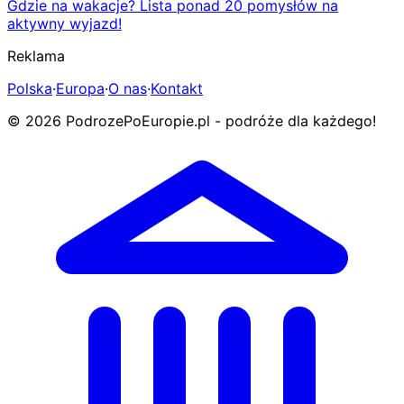
Gdzie na wakacje? Lista ponad 20 pomysłów na
aktywny wyjazd!
Reklama
Polska
·
Europa
·
O nas
·
Kontakt
© 2026 PodrozePoEuropie.pl - podróże dla każdego!