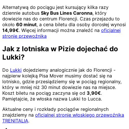
Alternatywą do pociągu jest kursujący kilka razy
dziennie autobus
Sky Bus Lines Caronna
, który
dowiezie nas do centrum Florencji. Czas przejazdu to
około
60 minut
, a cena biletu dla osoby dorosłej wynosi
14,99€
. Więcej informacji można znaleźć na
oficjalnej
stronie przewoźnika
Jak z lotniska w Pizie dojechać do
Lukki?
Do
Lukki
dojedziemy analogicznie jak do Florencji -
najpierw kolejką Pisa Mover musimy dostać się na
lotnisko, gdzie przesiądziemy się w pociąg regionalny,
który w mniej niż 30 minut dowiezie nas na miejsce.
Koszt biletu na pociąg zaczyna się od
3,90€
.
Pamiętajcie, że włoska nazwa Lukki to Lucca.
Aktualne ceny i rozkłady pociągów regionalnych
znajdziemy na
oficjalnej stronie włoskiego przewoźnika
TRENITALIA
.