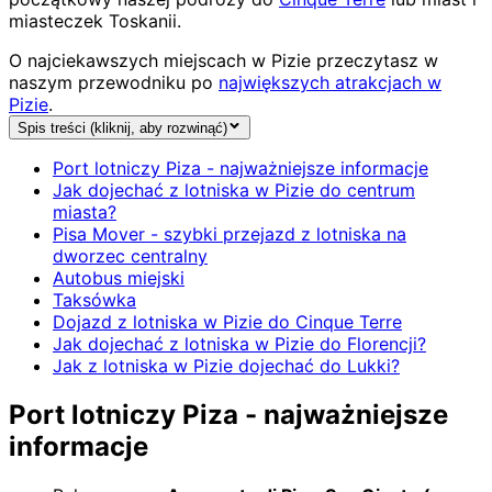
miasteczek Toskanii.
O najciekawszych miejscach w Pizie przeczytasz w
naszym przewodniku po
największych atrakcjach w
Pizie
.
Spis treści (kliknij, aby rozwinąć)
Port lotniczy Piza - najważniejsze informacje
Jak dojechać z lotniska w Pizie do centrum
miasta?
Pisa Mover - szybki przejazd z lotniska na
dworzec centralny
Autobus miejski
Taksówka
Dojazd z lotniska w Pizie do Cinque Terre
Jak dojechać z lotniska w Pizie do Florencji?
Jak z lotniska w Pizie dojechać do Lukki?
Port lotniczy Piza - najważniejsze
informacje