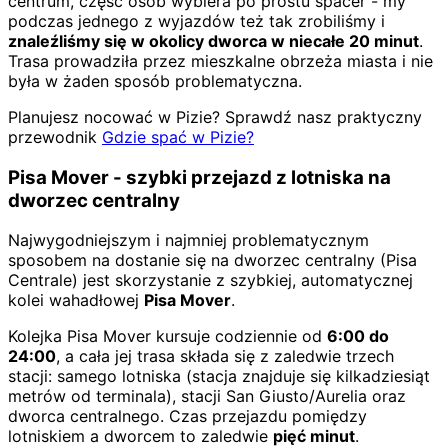
centrum, część osób wybiera po prostu spacer - my
podczas jednego z wyjazdów też tak zrobiliśmy i
znaleźliśmy się w okolicy dworca w niecałe 20 minut
.
Trasa prowadziła przez mieszkalne obrzeża miasta i nie
była w żaden sposób problematyczna.
Planujesz nocować w Pizie? Sprawdź nasz praktyczny
przewodnik
Gdzie spać w Pizie?
Pisa Mover - szybki przejazd z lotniska na
dworzec centralny
Najwygodniejszym i najmniej problematycznym
sposobem na dostanie się na dworzec centralny (Pisa
Centrale) jest skorzystanie z szybkiej, automatycznej
kolei wahadłowej
Pisa Mover
.
Kolejka Pisa Mover kursuje codziennie od
6:00 do
24:00
, a cała jej trasa składa się z zaledwie trzech
stacji: samego lotniska (stacja znajduje się kilkadziesiąt
metrów od terminala), stacji San Giusto/Aurelia oraz
dworca centralnego. Czas przejazdu pomiędzy
lotniskiem a dworcem to zaledwie
pięć minut
.