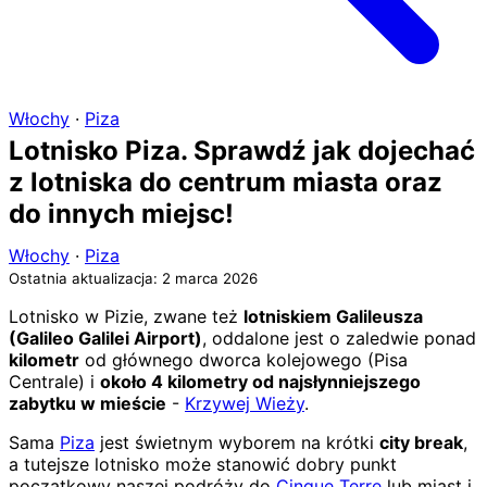
Włochy
·
Piza
Lotnisko Piza. Sprawdź jak dojechać
z lotniska do centrum miasta oraz
do innych miejsc!
Włochy
·
Piza
Ostatnia aktualizacja: 2 marca 2026
Lotnisko w Pizie, zwane też
lotniskiem Galileusza
(Galileo Galilei Airport)
, oddalone jest o zaledwie ponad
kilometr
od głównego dworca kolejowego (Pisa
Centrale) i
około 4 kilometry od najsłynniejszego
zabytku w mieście
-
Krzywej Wieży
.
Sama
Piza
jest świetnym wyborem na krótki
city break
,
a tutejsze lotnisko może stanowić dobry punkt
początkowy naszej podróży do
Cinque Terre
lub miast i