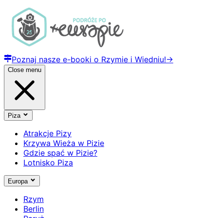
Poznaj nasze e-booki o Rzymie i Wiedniu!
→
Close menu
Piza
Atrakcje Pizy
Krzywa Wieża w Pizie
Gdzie spać w Pizie?
Lotnisko Piza
Europa
Rzym
Berlin