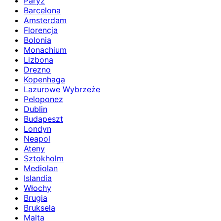
Paryż
Barcelona
Amsterdam
Florencja
Bolonia
Monachium
Lizbona
Drezno
Kopenhaga
Lazurowe Wybrzeże
Peloponez
Dublin
Budapeszt
Londyn
Neapol
Ateny
Sztokholm
Mediolan
Islandia
Włochy
Brugia
Bruksela
Malta