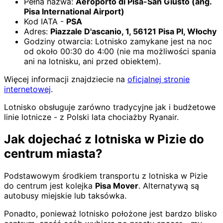
Pełna nazwa:
Aeroporto di Pisa-San Giusto (ang.
Pisa International Airport)
Kod IATA -
PSA
Adres:
Piazzale D'ascanio, 1, 56121 Pisa PI, Włochy
Godziny otwarcia: Lotnisko zamykane jest na noc
od około 00:30 do 4:00 (nie ma możliwości spania
ani na lotnisku, ani przed obiektem).
Więcej informacji znajdziecie na
oficjalnej stronie
internetowej
.
Lotnisko obsługuje zarówno tradycyjne jak i budżetowe
linie lotnicze - z Polski lata chociażby Ryanair.
Jak dojechać z lotniska w Pizie do
centrum miasta?
Podstawowym środkiem transportu z lotniska w Pizie
do centrum jest kolejka
Pisa Mover
. Alternatywą są
autobusy miejskie lub taksówka.
Ponadto, ponieważ lotnisko położone jest bardzo blisko