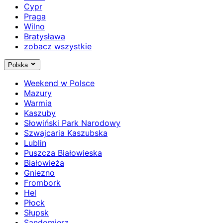
Cypr
Praga
Wilno
Bratysława
zobacz wszystkie
Polska
Weekend w Polsce
Mazury
Warmia
Kaszuby
Słowiński Park Narodowy
Szwajcaria Kaszubska
Lublin
Puszcza Białowieska
Białowieża
Gniezno
Frombork
Hel
Płock
Słupsk
Sandomierz