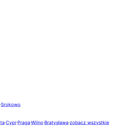
·
Srokowo
ta
·
Cypr
·
Praga
·
Wilno
·
Bratysława
·
zobacz wszystkie