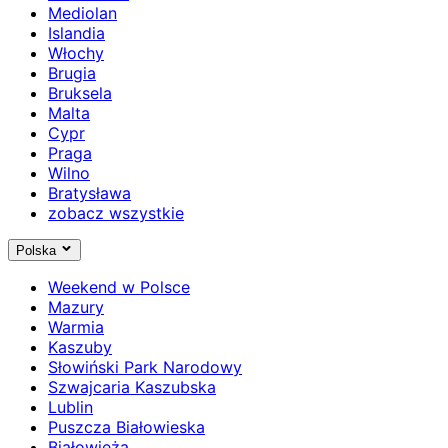
Mediolan
Islandia
Włochy
Brugia
Bruksela
Malta
Cypr
Praga
Wilno
Bratysława
zobacz wszystkie
Polska
Weekend w Polsce
Mazury
Warmia
Kaszuby
Słowiński Park Narodowy
Szwajcaria Kaszubska
Lublin
Puszcza Białowieska
Białowieża