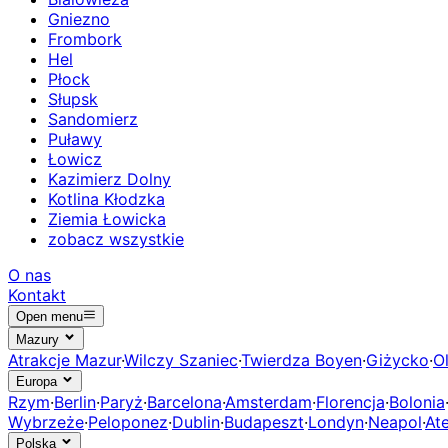
Gniezno
Frombork
Hel
Płock
Słupsk
Sandomierz
Puławy
Łowicz
Kazimierz Dolny
Kotlina Kłodzka
Ziemia Łowicka
zobacz wszystkie
O nas
Kontakt
Open menu
Mazury
Atrakcje Mazur
·
Wilczy Szaniec
·
Twierdza Boyen
·
Giżycko
·
O
Europa
Rzym
·
Berlin
·
Paryż
·
Barcelona
·
Amsterdam
·
Florencja
·
Bolonia
Wybrzeże
·
Peloponez
·
Dublin
·
Budapeszt
·
Londyn
·
Neapol
·
At
Polska