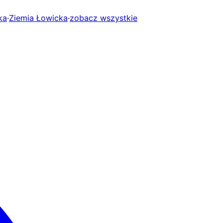
ka
·
Ziemia Łowicka
·
zobacz wszystkie