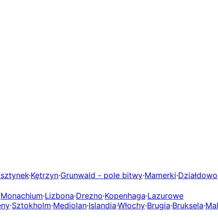
lsztynek
·
Kętrzyn
·
Grunwald - pole bitwy
·
Mamerki
·
Działdowo
·
Monachium
·
Lizbona
·
Drezno
·
Kopenhaga
·
Lazurowe
eny
·
Sztokholm
·
Mediolan
·
Islandia
·
Włochy
·
Brugia
·
Bruksela
·
Mal