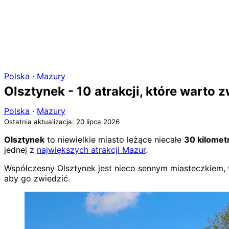
Polska
·
Mazury
Olsztynek - 10 atrakcji, które warto 
Polska
·
Mazury
Ostatnia aktualizacja: 20 lipca 2026
Olsztynek
to niewielkie miasto leżące niecałe
30 kilome
jednej z
największych atrakcji Mazur
.
Współczesny Olsztynek jest nieco sennym miasteczkiem, w 
aby go zwiedzić.