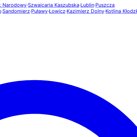
rk Narodowy
·
Szwajcaria Kaszubska
·
Lublin
·
Puszcza
k
·
Sandomierz
·
Puławy
·
Łowicz
·
Kazimierz Dolny
·
Kotlina Kłodz