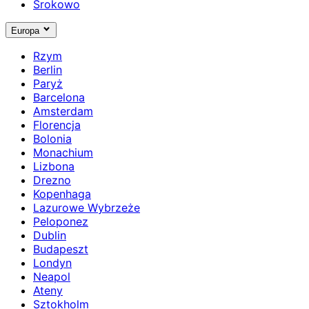
Srokowo
Europa
Rzym
Berlin
Paryż
Barcelona
Amsterdam
Florencja
Bolonia
Monachium
Lizbona
Drezno
Kopenhaga
Lazurowe Wybrzeże
Peloponez
Dublin
Budapeszt
Londyn
Neapol
Ateny
Sztokholm