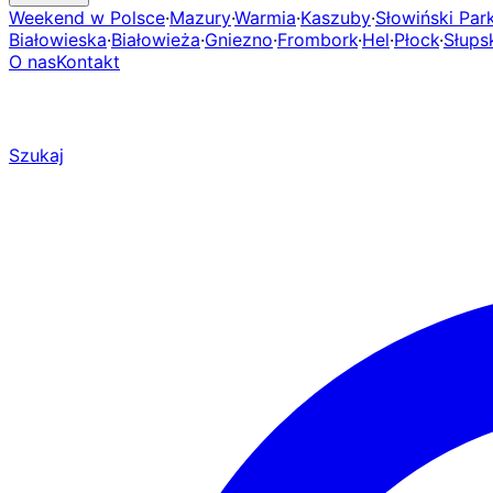
Weekend w Polsce
·
Mazury
·
Warmia
·
Kaszuby
·
Słowiński Pa
Białowieska
·
Białowieża
·
Gniezno
·
Frombork
·
Hel
·
Płock
·
Słups
O nas
Kontakt
Szukaj