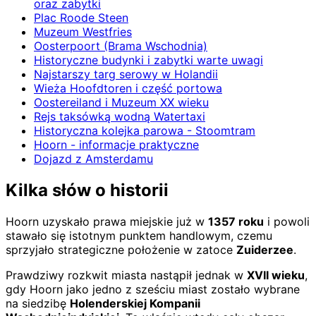
oraz zabytki
Plac Roode Steen
Muzeum Westfries
Oosterpoort (Brama Wschodnia)
Historyczne budynki i zabytki warte uwagi
Najstarszy targ serowy w Holandii
Wieża Hoofdtoren i część portowa
Oostereiland i Muzeum XX wieku
Rejs taksówką wodną Watertaxi
Historyczna kolejka parowa - Stoomtram
Hoorn - informacje praktyczne
Dojazd z Amsterdamu
Kilka słów o historii
Hoorn uzyskało prawa miejskie już w
1357 roku
i powoli
stawało się istotnym punktem handlowym, czemu
sprzyjało strategiczne położenie w zatoce
Zuiderzee
.
Prawdziwy rozkwit miasta nastąpił jednak w
XVII wieku
,
gdy Hoorn jako jedno z sześciu miast zostało wybrane
na siedzibę
Holenderskiej Kompanii