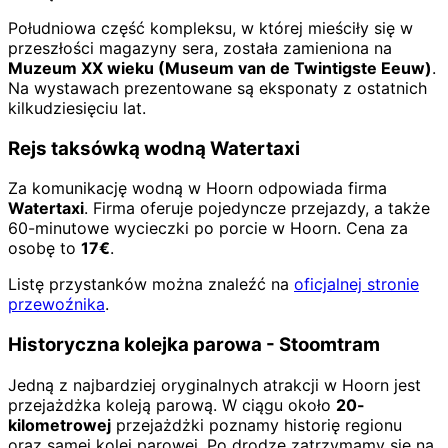
Południowa część kompleksu, w której mieściły się w
przeszłości magazyny sera, została zamieniona na
Muzeum XX wieku (Museum van de Twintigste Eeuw)
.
Na wystawach prezentowane są eksponaty z ostatnich
kilkudziesięciu lat.
Rejs taksówką wodną Watertaxi
Za komunikację wodną w Hoorn odpowiada firma
Watertaxi
. Firma oferuje pojedyncze przejazdy, a także
60-minutowe wycieczki po porcie w Hoorn. Cena za
osobę to
17€
.
Listę przystanków można znaleźć na
oficjalnej stronie
przewoźnika
.
Historyczna kolejka parowa - Stoomtram
Jedną z najbardziej oryginalnych atrakcji w Hoorn jest
przejażdżka koleją parową. W ciągu około
20-
kilometrowej
przejażdżki poznamy historię regionu
oraz samej kolei parowej. Po drodze zatrzymamy się na