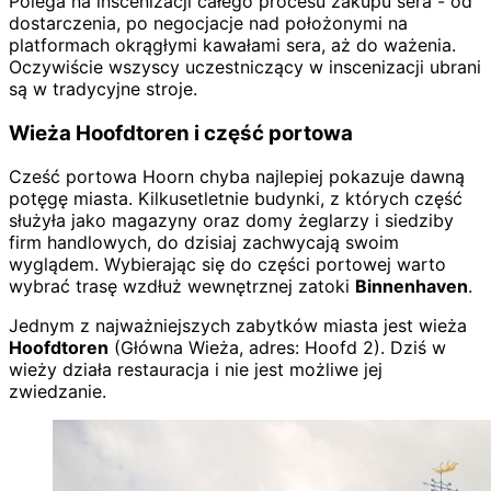
Polega na inscenizacji całego procesu zakupu sera - od
dostarczenia, po negocjacje nad położonymi na
platformach okrągłymi kawałami sera, aż do ważenia.
Oczywiście wszyscy uczestniczący w inscenizacji ubrani
są w tradycyjne stroje.
Wieża Hoofdtoren i część portowa
Cześć portowa Hoorn chyba najlepiej pokazuje dawną
potęgę miasta. Kilkusetletnie budynki, z których część
służyła jako magazyny oraz domy żeglarzy i siedziby
firm handlowych, do dzisiaj zachwycają swoim
wyglądem. Wybierając się do części portowej warto
wybrać trasę wzdłuż wewnętrznej zatoki
Binnenhaven
.
Jednym z najważniejszych zabytków miasta jest wieża
Hoofdtoren
(Główna Wieża, adres: Hoofd 2). Dziś w
wieży działa restauracja i nie jest możliwe jej
zwiedzanie.