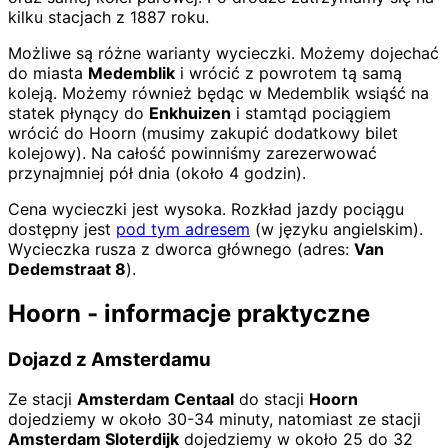
kilku stacjach z 1887 roku.
Możliwe są różne warianty wycieczki. Możemy dojechać
do miasta
Medemblik
i wrócić z powrotem tą samą
koleją. Możemy również będąc w Medemblik wsiąść na
statek płynący do
Enkhuizen
i stamtąd pociągiem
wrócić do Hoorn (musimy zakupić dodatkowy bilet
kolejowy). Na całość powinniśmy zarezerwować
przynajmniej pół dnia (około 4 godzin).
Cena wycieczki jest wysoka. Rozkład jazdy pociągu
dostępny jest
pod tym adresem
(w języku angielskim).
Wycieczka rusza z dworca głównego (adres:
Van
Dedemstraat 8
).
Hoorn - informacje praktyczne
Dojazd z Amsterdamu
Ze stacji
Amsterdam Centaal
do stacji
Hoorn
dojedziemy w około 30-34 minuty, natomiast ze stacji
Amsterdam Sloterdijk
dojedziemy w około 25 do 32