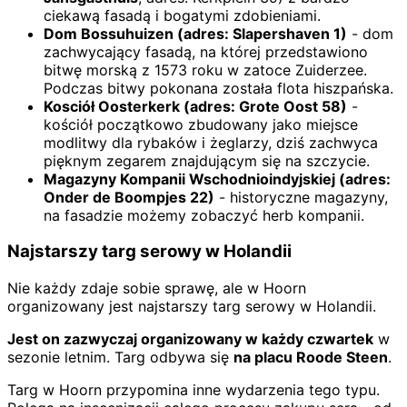
ciekawą fasadą i bogatymi zdobieniami.
Dom Bossuhuizen (adres: Slapershaven 1)
- dom
zachwycający fasadą, na której przedstawiono
bitwę morską z 1573 roku w zatoce Zuiderzee.
Podczas bitwy pokonana została flota hiszpańska.
Kosciół Oosterkerk (adres: Grote Oost 58)
-
kościół początkowo zbudowany jako miejsce
modlitwy dla rybaków i żeglarzy, dziś zachwyca
pięknym zegarem znajdującym się na szczycie.
Magazyny Kompanii Wschodnioindyjskiej (adres:
Onder de Boompjes 22)
- historyczne magazyny,
na fasadzie możemy zobaczyć herb kompanii.
Najstarszy targ serowy w Holandii
Nie każdy zdaje sobie sprawę, ale w Hoorn
organizowany jest najstarszy targ serowy w Holandii.
Jest on zazwyczaj organizowany w każdy czwartek
w
sezonie letnim. Targ odbywa się
na placu Roode Steen
.
Targ w Hoorn przypomina inne wydarzenia tego typu.