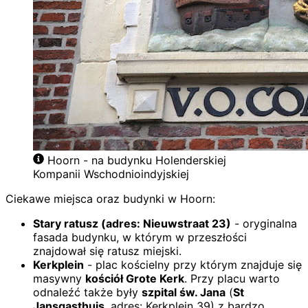
Hoorn - na budynku Holenderskiej
Kompanii Wschodnioindyjskiej
Ciekawe miejsca oraz budynki w Hoorn:
Stary ratusz (adres: Nieuwstraat 23)
- oryginalna
fasada budynku, w którym w przeszłości
znajdował się ratusz miejski.
Kerkplein
- plac kościelny przy którym znajduje się
masywny
kościół Grote Kerk
. Przy placu warto
odnaleźć także były
szpital św. Jana
(
St
Jansgasthuis
, adres: Kerkplein 39) z bardzo