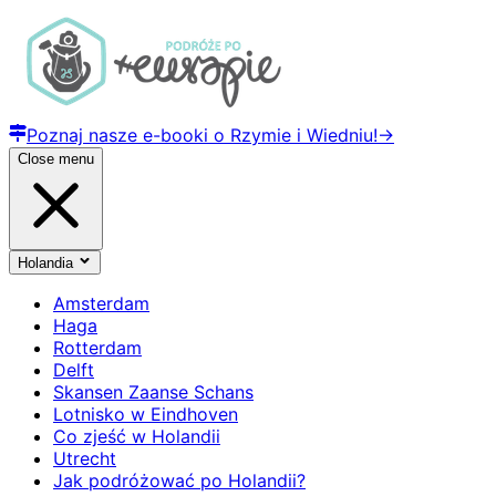
Poznaj nasze e-booki o Rzymie i Wiedniu!
→
Close menu
Holandia
Amsterdam
Haga
Rotterdam
Delft
Skansen Zaanse Schans
Lotnisko w Eindhoven
Co zjeść w Holandii
Utrecht
Jak podróżować po Holandii?