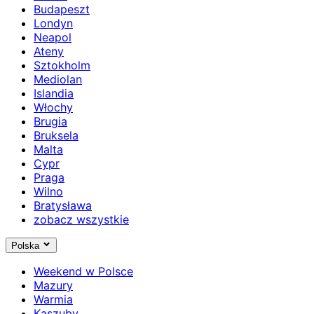
Budapeszt
Londyn
Neapol
Ateny
Sztokholm
Mediolan
Islandia
Włochy
Brugia
Bruksela
Malta
Cypr
Praga
Wilno
Bratysława
zobacz wszystkie
Polska
Weekend w Polsce
Mazury
Warmia
Kaszuby