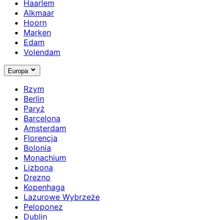
Haarlem
Alkmaar
Hoorn
Marken
Edam
Volendam
Europa
Rzym
Berlin
Paryż
Barcelona
Amsterdam
Florencja
Bolonia
Monachium
Lizbona
Drezno
Kopenhaga
Lazurowe Wybrzeże
Peloponez
Dublin