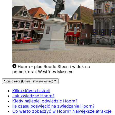
Hoorn - plac Roode Steen i widok na
pomnik oraz Westfries Musuem
Spis treści (kliknij, aby rozwinąć)
Kilka słów o historii
Jak zwiedzać Hoorn?
Kiedy najlepiej odwiedzić Hoorn?
Ile czasu poświęcić na zwiedzanie Hoorn?
Co warto zobaczyć w Hoorn? Największe atrakcje