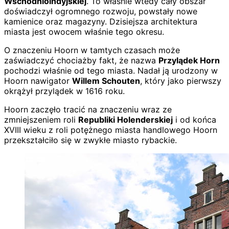
Wschodnioindyjskiej
. To właśnie wtedy cały obszar
doświadczył ogromnego rozwoju, powstały nowe
kamienice oraz magazyny. Dzisiejsza architektura
miasta jest owocem właśnie tego okresu.
O znaczeniu Hoorn w tamtych czasach może
zaświadczyć chociażby fakt, że nazwa
Przylądek Horn
pochodzi właśnie od tego miasta. Nadał ją urodzony w
Hoorn nawigator
Willem Schouten
, który jako pierwszy
okrążył przylądek w 1616 roku.
Hoorn zaczęło tracić na znaczeniu wraz ze
zmniejszeniem roli
Republiki Holenderskiej
i od końca
XVIII wieku z roli potężnego miasta handlowego Hoorn
przekształciło się w zwykłe miasto rybackie.