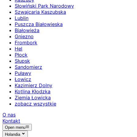
Słowiński Park Narodowy
Szwajcaria Kaszubska
Lublin
Puszcza Białowieska
Białowieża
Gniezno
Frombork
Hel
Płock
Słupsk
Sandomierz
Puławy
Łowicz
Kazimierz Dolny
Kotlina Kłodzka
Ziemia Łowicka
zobacz wszystkie
O nas
Kontakt
Open menu
Holandia