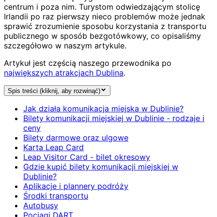
centrum i poza nim. Turystom odwiedzającym stolicę
Irlandii po raz pierwszy nieco problemów może jednak
sprawić zrozumienie sposobu korzystania z transportu
publicznego w sposób bezgotówkowy, co opisaliśmy
szczegółowo w naszym artykule.
Artykuł jest częścią naszego przewodnika po
największych atrakcjach Dublina
.
Spis treści (kliknij, aby rozwinąć)
Jak działa komunikacja miejska w Dublinie?
Bilety komunikacji miejskiej w Dublinie - rodzaje i
ceny
Bilety darmowe oraz ulgowe
Karta Leap Card
Leap Visitor Card - bilet okresowy
Gdzie kupić bilety komunikacji miejskiej w
Dublinie?
Aplikacje i plannery podróży
Środki transportu
Autobusy
Pociągi DART