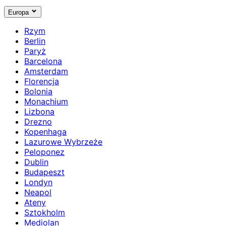
Europa
Rzym
Berlin
Paryż
Barcelona
Amsterdam
Florencja
Bolonia
Monachium
Lizbona
Drezno
Kopenhaga
Lazurowe Wybrzeże
Peloponez
Dublin
Budapeszt
Londyn
Neapol
Ateny
Sztokholm
Mediolan