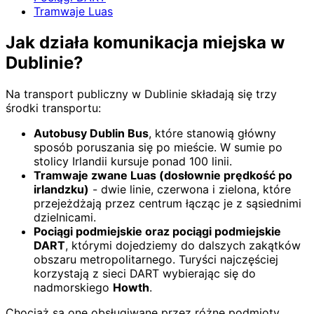
Tramwaje Luas
Jak działa komunikacja miejska w
Dublinie?
Na transport publiczny w Dublinie składają się trzy
środki transportu:
Autobusy Dublin Bus
, które stanowią główny
sposób poruszania się po mieście. W sumie po
stolicy Irlandii kursuje ponad 100 linii.
Tramwaje zwane Luas (dosłownie prędkość po
irlandzku)
- dwie linie, czerwona i zielona, które
przejeżdżają przez centrum łącząc je z sąsiednimi
dzielnicami.
Pociągi podmiejskie oraz pociągi podmiejskie
DART
, którymi dojedziemy do dalszych zakątków
obszaru metropolitarnego. Turyści najczęściej
korzystają z sieci DART wybierając się do
nadmorskiego
Howth
.
Chociaż są one obsługiwane przez różne podmioty,