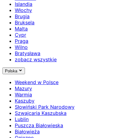
Islandia
Włochy
Brugia
Bruksela
Malta
Cypr
Praga
Wilno
Bratysława
zobacz wszystkie
Polska
Weekend w Polsce
Mazury
Warmia
Kaszuby
Słowiński Park Narodowy
Szwajcaria Kaszubska
Lublin
Puszcza Białowieska
Białowieża
Gniezno