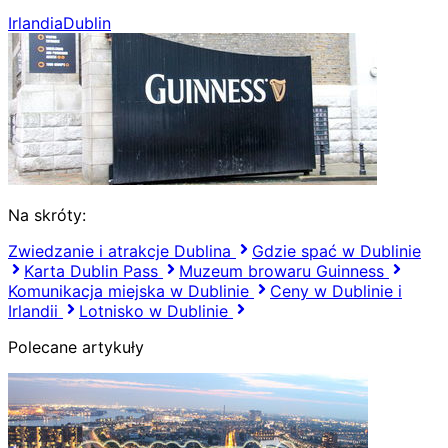
Irlandia
Dublin
Na skróty:
Zwiedzanie i atrakcje Dublina
Gdzie spać w Dublinie
Karta Dublin Pass
Muzeum browaru Guinness
Komunikacja miejska w Dublinie
Ceny w Dublinie i
Irlandii
Lotnisko w Dublinie
Polecane artykuły