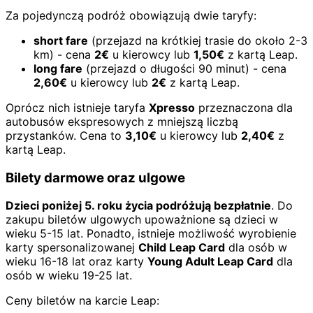
Za pojedynczą podróż obowiązują dwie taryfy:
short fare
(przejazd na krótkiej trasie do około 2-3
km) - cena
2€
u kierowcy lub
1,50€
z kartą Leap.
long fare
(przejazd o długości 90 minut) - cena
2,60€
u kierowcy lub
2€
z kartą Leap.
Oprócz nich istnieje taryfa
Xpresso
przeznaczona dla
autobusów ekspresowych z mniejszą liczbą
przystanków. Cena to
3,10€
u kierowcy lub
2,40€
z
kartą Leap.
Bilety darmowe oraz ulgowe
Dzieci poniżej 5. roku życia podróżują bezpłatnie
. Do
zakupu biletów ulgowych upoważnione są dzieci w
wieku 5-15 lat. Ponadto, istnieje możliwość wyrobienie
karty spersonalizowanej
Child Leap Card
dla osób w
wieku 16-18 lat oraz karty
Young Adult Leap Card
dla
osób w wieku 19-25 lat.
Ceny biletów na karcie Leap: