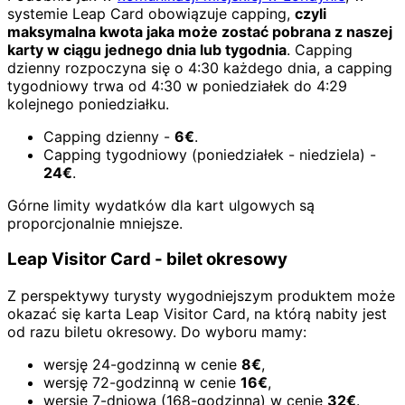
systemie Leap Card obowiązuje capping,
czyli
maksymalna kwota jaka może zostać pobrana z naszej
karty w ciągu jednego dnia lub tygodnia
. Capping
dzienny rozpoczyna się o 4:30 każdego dnia, a capping
tygodniowy trwa od 4:30 w poniedziałek do 4:29
kolejnego poniedziałku.
Capping dzienny -
6€
.
Capping tygodniowy (poniedziałek - niedziela) -
24€
.
Górne limity wydatków dla kart ulgowych są
proporcjonalnie mniejsze.
Leap Visitor Card - bilet okresowy
Z perspektywy turysty wygodniejszym produktem może
okazać się karta Leap Visitor Card, na którą nabity jest
od razu biletu okresowy. Do wyboru mamy:
wersję 24-godzinną w cenie
8€
,
wersję 72-godzinną w cenie
16€
,
wersję 7-dniową (168-godzinną) w cenie
32€
.