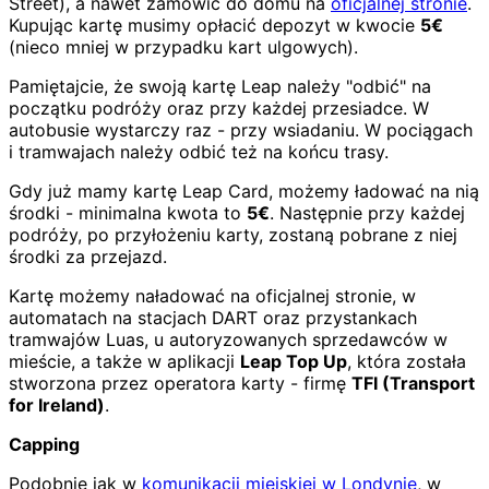
Street), a nawet zamówić do domu na
oficjalnej stronie
.
Kupując kartę musimy opłacić depozyt w kwocie
5€
(nieco mniej w przypadku kart ulgowych).
Pamiętajcie, że swoją kartę Leap należy "odbić" na
początku podróży oraz przy każdej przesiadce. W
autobusie wystarczy raz - przy wsiadaniu. W pociągach
i tramwajach należy odbić też na końcu trasy.
Gdy już mamy kartę Leap Card, możemy ładować na nią
środki - minimalna kwota to
5€
. Następnie przy każdej
podróży, po przyłożeniu karty, zostaną pobrane z niej
środki za przejazd.
Kartę możemy naładować na oficjalnej stronie, w
automatach na stacjach DART oraz przystankach
tramwajów Luas, u autoryzowanych sprzedawców w
mieście, a także w aplikacji
Leap Top Up
, która została
stworzona przez operatora karty - firmę
TFI (Transport
for Ireland)
.
Capping
Podobnie jak w
komunikacji miejskiej w Londynie
, w