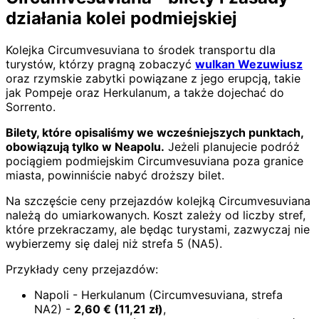
działania kolei podmiejskiej
Kolejka Circumvesuviana to środek transportu dla
turystów, którzy pragną zobaczyć
wulkan Wezuwiusz
oraz rzymskie zabytki powiązane z jego erupcją, takie
jak Pompeje oraz Herkulanum, a także dojechać do
Sorrento.
Bilety, które opisaliśmy we wcześniejszych punktach,
obowiązują tylko w Neapolu.
Jeżeli planujecie podróż
pociągiem podmiejskim Circumvesuviana poza granice
miasta, powinniście nabyć droższy bilet.
Na szczęście ceny przejazdów kolejką Circumvesuviana
należą do umiarkowanych. Koszt zależy od liczby stref,
które przekraczamy, ale będąc turystami, zazwyczaj nie
wybierzemy się dalej niż strefa 5 (NA5).
Przykłady ceny przejazdów:
Napoli - Herkulanum (Circumvesuviana, strefa
NA2) -
2,60
€
(
11,21
zł)
,