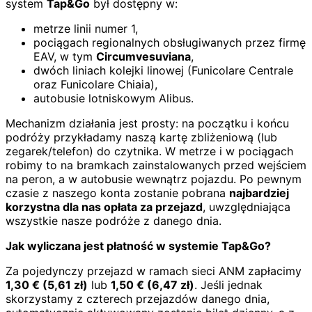
system
Tap&Go
był dostępny w:
metrze linii numer 1,
pociągach regionalnych obsługiwanych przez firmę
EAV, w tym
Circumvesuviana
,
dwóch liniach kolejki linowej (Funicolare Centrale
oraz Funicolare Chiaia),
autobusie lotniskowym Alibus.
Mechanizm działania jest prosty: na początku i końcu
podróży przykładamy naszą kartę zbliżeniową (lub
zegarek/telefon) do czytnika. W metrze i w pociągach
robimy to na bramkach zainstalowanych przed wejściem
na peron, a w autobusie wewnątrz pojazdu. Po pewnym
czasie z naszego konta zostanie pobrana
najbardziej
korzystna dla nas opłata za przejazd
, uwzględniająca
wszystkie nasze podróże z danego dnia.
Jak wyliczana jest płatność w systemie Tap&Go?
Za pojedynczy przejazd w ramach sieci ANM zapłacimy
1,30
€
(
5,61
zł)
lub
1,50
€
(
6,47
zł)
. Jeśli jednak
skorzystamy z czterech przejazdów danego dnia,