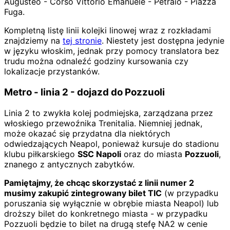
Augusteo - Corso Vittorio Emanuele - Petraio - Piazza
Fuga.
Kompletną listę linii kolejki linowej wraz z rozkładami
znajdziemy na
tej stronie
. Niestety jest dostępna jedynie
w języku włoskim, jednak przy pomocy translatora bez
trudu można odnaleźć godziny kursowania czy
lokalizacje przystanków.
Metro - linia 2 - dojazd do Pozzuoli
Linia 2 to zwykła kolej podmiejska, zarządzana przez
włoskiego przewoźnika Trenitalia. Niemniej jednak,
może okazać się przydatna dla niektórych
odwiedzających Neapol, ponieważ kursuje do stadionu
klubu piłkarskiego
SSC Napoli
oraz do miasta
Pozzuoli
,
znanego z antycznych zabytków.
Pamiętajmy, że chcąc skorzystać z linii numer 2
musimy zakupić zintegrowany bilet TIC
(w przypadku
poruszania się wyłącznie w obrębie miasta Neapol) lub
droższy bilet do konkretnego miasta - w przypadku
Pozzuoli będzie to bilet na drugą stefę NA2 w cenie