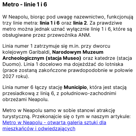
Metro - linie 1 i 6
W Neapolu, biorąc pod uwagę nazewnictwo, funkcjonują
trzy linie metra:
linia 1 i 6
oraz
linia 2
. Za prawdziwe
metro można jednak uznać wyłącznie linię 1 i 6, które są
obsługiwane przez przewoźnika ANM.
Linia numer 1 zatrzymuje się m.in. przy dworcu
kolejowym Garibaldi,
Narodowym Muzeum
Archeologicznym (stacja Museo)
oraz katedrze (stacja
Duomo). Linia 1 docelowo ma dojeżdżać do lotniska
(prace zostaną zakończone prawdopodobnie w połowie
2027 roku).
Linia numer 6 łączy stację
Municipio
, która jest stacją
przesiadkową z linią 6, z południowo-zachodnimi
obrzeżami Neapolu.
Metro w Neapolu samo w sobie stanowi atrakcję
turystyczną. Przekonajcie się o tym w naszym artykule:
Metro w Neapolu - otwarta galeria sztuki dla
mieszkańców i odwiedzających