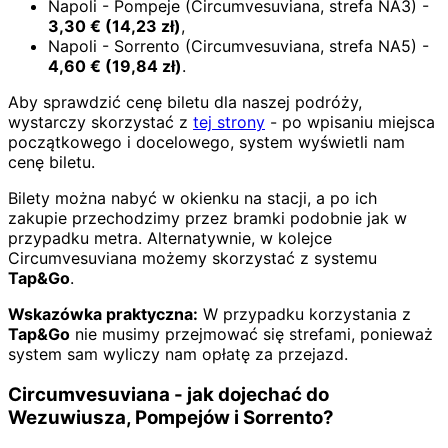
Napoli - Pompeje (Circumvesuviana, strefa NA3) -
3,30
€
(
14,23
zł)
,
Napoli - Sorrento (Circumvesuviana, strefa NA5) -
4,60
€
(
19,84
zł)
.
Aby sprawdzić cenę biletu dla naszej podróży,
wystarczy skorzystać z
tej strony
- po wpisaniu miejsca
początkowego i docelowego, system wyświetli nam
cenę biletu.
Bilety można nabyć w okienku na stacji, a po ich
zakupie przechodzimy przez bramki podobnie jak w
przypadku metra. Alternatywnie, w kolejce
Circumvesuviana możemy skorzystać z systemu
Tap&Go
.
Wskazówka praktyczna:
W przypadku korzystania z
Tap&Go
nie musimy przejmować się strefami, ponieważ
system sam wyliczy nam opłatę za przejazd.
Circumvesuviana - jak dojechać do
Wezuwiusza, Pompejów i Sorrento?