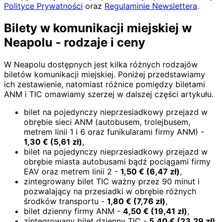
Polityce Prywatności
oraz
Regulaminie Newslettera
.
Bilety w komunikacji miejskiej w
Neapolu - rodzaje i ceny
W Neapolu dostępnych jest kilka różnych rodzajów
biletów komunikacji miejskiej. Poniżej przedstawiamy
ich zestawienie, natomiast różnice pomiędzy biletami
ANM i TIC omawiamy szerzej w dalszej części artykułu.
bilet na pojedynczy nieprzesiadkowy przejazd w
obrębie sieci ANM (autobusem, trolejbusem,
metrem linii 1 i 6 oraz funikularami firmy ANM) -
1,30
€
(
5,61
zł)
,
bilet na pojedynczy nieprzesiadkowy przejazd w
obrębie miasta autobusami bądź pociągami firmy
EAV oraz metrem linii 2 -
1,50
€
(
6,47
zł)
,
zintegrowany bilet TIC ważny przez 90 minut i
pozwalający na przesiadki w obrębie różnych
środków transportu -
1,80
€
(
7,76
zł)
,
bilet dzienny firmy ANM -
4,50
€
(
19,41
zł)
,
zintegrowany bilet dzienny TIC -
5,40
€
(
23,29
zł)
,