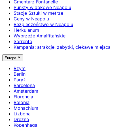
Cmentarz Fontanelle
Punkty widokowe Neapolu
Stacje Sztuki w metrze
Ceny w Neapolu
Bezpieczeństwo w Neapolu
Herkulanum
Wybrzeże Amalfitańskie
Sorrento
Kampania: atrakcje, zabytki, ciekawe miejsca
Europa
Rzym
Berlin
Paryż
Barcelona
Amsterdam
Florencja
Bolonia
Monachium
Lizbona
Drezno
Kopenhaga