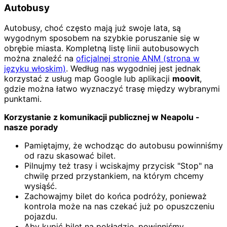
Autobusy
Autobusy, choć często mają już swoje lata, są
wygodnym sposobem na szybkie poruszanie się w
obrębie miasta. Kompletną listę linii autobusowych
można znaleźć na
oficjalnej stronie ANM (strona w
języku włoskim)
. Według nas wygodniej jest jednak
korzystać z usług map Google lub aplikacji
moovit
,
gdzie można łatwo wyznaczyć trasę między wybranymi
punktami.
Korzystanie z komunikacji publicznej w Neapolu -
nasze porady
Pamiętajmy, że wchodząc do autobusu powinniśmy
od razu skasować bilet.
Pilnujmy też trasy i wciskajmy przycisk "Stop" na
chwilę przed przystankiem, na którym chcemy
wysiąść.
Zachowajmy bilet do końca podróży, ponieważ
kontrola może na nas czekać już po opuszczeniu
pojazdu.
Aby kupić bilet na pokładzie, powinniśmy