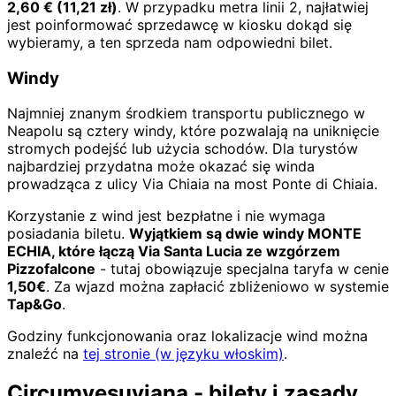
2,60
€
(
11,21
zł)
. W przypadku metra linii 2, najłatwiej
jest poinformować sprzedawcę w kiosku dokąd się
wybieramy, a ten sprzeda nam odpowiedni bilet.
Windy
Najmniej znanym środkiem transportu publicznego w
Neapolu są cztery windy, które pozwalają na uniknięcie
stromych podejść lub użycia schodów. Dla turystów
najbardziej przydatna może okazać się winda
prowadząca z ulicy Via Chiaia na most Ponte di Chiaia.
Korzystanie z wind jest bezpłatne i nie wymaga
posiadania biletu.
Wyjątkiem są dwie windy MONTE
ECHIA, które łączą Via Santa Lucia ze wzgórzem
Pizzofalcone
- tutaj obowiązuje specjalna taryfa w cenie
1,50€
. Za wjazd można zapłacić zbliżeniowo w systemie
Tap&Go
.
Godziny funkcjonowania oraz lokalizacje wind można
znaleźć na
tej stronie (w języku włoskim)
.
Circumvesuviana - bilety i zasady