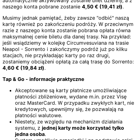
automatycznie aktywowany zostanie bilet dzienny, a z
naszego konta pobrane zostanie
4,50
€
(
19,41
zł)
.
Musimy jednak pamiętać, żeby zawsze "odbić" naszą
kartę również po zakończeniu podróży. W przeciwnym
razie z naszego konta zostanie pobrana opłata równa
maksymalnej cenie biletu dla danej trasy. Na przykład:
jeśli wsiądziemy w kolejkę Circumvesuviana na trasie
Neapol - Sorrento i zakończymy podróż już po kilku
stacjach, nie przykładając karty po raz drugi,
zostaniemy obciążeni opłatą za całą trasę do Sorrento:
4,60
€
(
19,84
zł)
.
Tap & Go - informacje praktyczne
Akceptowane są karty płatnicze umożliwiające
płatności zbliżeniowe, wydane m.in. przez Visę
oraz MasterCard. W przypadku zwykłych kart, nie
kredytowych, upewnijmy się, że pozwalają na
płatności walutowe.
Niestety, ze względu na mechanizm działania
systemu, z
jednej karty może korzystać tylko
jedna osoba
.