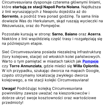
Circumvesuviana dysponuje czterema głównymi liniami,
które
startują ze stacji Napoli Porta Nolana
. Najdłuższa
z linii wyruszających z Neapolu dojeżdża aż do
Sorrento
, a podróż trwa ponad godzinę. Ta sama linia
dowiezie Was do Herkulanum, skąd ruszają wycieczki na
Wezuwiusza, oraz do Pompejów.
Pozostałe kursują w stronę:
Sarno
,
Baiano
oraz
Acerra
.
Niektóre z linii współdzielą część trasy i rozgałęziają się
na późniejszym etapie.
Sieć Circumvesuviana posiada niezależną infrastrukturę
(tory kolejowe, stacje) od włoskich kolei państwowych.
Warto o tym pamiętać w miastach takich jak
Pompeje
czy
Torre Annunziata
, gdzie mieści się
Willa Oplontis
.
W ich przypadku, szukając dworca na mapach Google,
często otrzymamy lokalizację zwykłego dworca
kolejowego, a nie stacji kolejki Circumvesuviana!
Uwaga!
Podróżując kolejką Circumvesuviana
powinniśmy zawsze uważać na kieszonkowców i
dobrze ukryć swoje kosztowności oraz wartościowe
przedmioty!