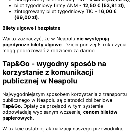
bilet tygodniowy firmy ANM -
12,50
€
(
53,91
zł)
,
zintegrowany bilet tygodniowy TIC -
16,00
€
(
69,00
zł)
.
Bilety ulgowe i bezpłatne
Warto zaznaczyć, że w Neapolu
nie występują
pojedyncze bilety ulgowe
. Dzieci poniżej 6. roku życia
mogą podróżować z rodzicem za darmo.
Tap&Go - wygodny sposób na
korzystanie z komunikacji
publicznej w Neapolu
Najwygodniejszym sposobem korzystania z transportu
publicznego w Neapolu są płatności zbliżeniowe
Tap&Go
. Opłaty za przejazd w tym systemie
odpowiadają wypisanym wcześniej
cenom biletów
papierowych
.
W trakcie ostatniej aktualizacji naszego przewodnika,