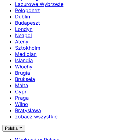
Lazurowe Wybrzeże
Peloponez
Dublin
Budapeszt
Londyn
Neapol
Ateny
Sztokholm
Mediolan
Islandia
Włochy
Brugia
Bruksela
Malta
Cypr
Praga
Wilno
Bratysława
zobacz wszystkie
Polska
Weekend w Polsce