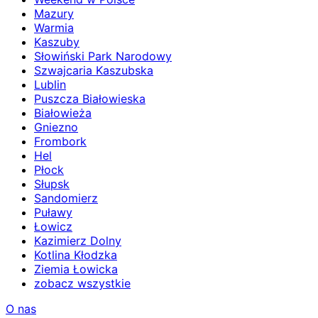
Mazury
Warmia
Kaszuby
Słowiński Park Narodowy
Szwajcaria Kaszubska
Lublin
Puszcza Białowieska
Białowieża
Gniezno
Frombork
Hel
Płock
Słupsk
Sandomierz
Puławy
Łowicz
Kazimierz Dolny
Kotlina Kłodzka
Ziemia Łowicka
zobacz wszystkie
O nas