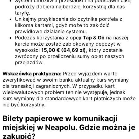
System umożliwia przesiadki i na podstawie całej
podróży dobiera najbardziej korzystną dla nas
taryfę.
Unikajmy przykładania do czytnika portfela z
kilkoma kartami, gdyż może to zakłócić
prawidłowe działanie systemu.
Podczas korzystania z opcji
Tap & Go
na naszej
karcie może zostać zablokowany depozyt w
wysokości
15,00
€
(
64,69
zł)
, który zostanie
zwrócony po przeliczeniu sumy opłat naszych
przejazdów.
Wskazówka praktyczna:
Przed wyjazdem warto
zweryfikować w swoim banku aktualny kurs wymiany
dla transakcji zagranicznych. W przypadku kart
wielowalutowych problem ten nie występuje, jednak
kurs wymiany dla standardowych kart płatniczych może
nie być korzystny.
Bilety papierowe w komunikacji
miejskiej w Neapolu. Gdzie można je
zakupić?