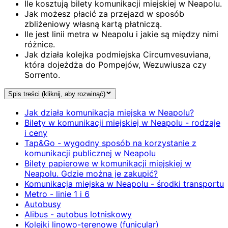
Ile kosztują bilety komunikacji miejskiej w Neapolu.
Jak możesz płacić za przejazd w sposób
zbliżeniowy własną kartą płatniczą.
Ile jest linii metra w Neapolu i jakie są między nimi
różnice.
Jak działa kolejka podmiejska Circumvesuviana,
która dojeżdża do Pompejów, Wezuwiusza czy
Sorrento.
Spis treści (kliknij, aby rozwinąć)
Jak działa komunikacja miejska w Neapolu?
Bilety w komunikacji miejskiej w Neapolu - rodzaje
i ceny
Tap&Go - wygodny sposób na korzystanie z
komunikacji publicznej w Neapolu
Bilety papierowe w komunikacji miejskiej w
Neapolu. Gdzie można je zakupić?
Komunikacja miejska w Neapolu - środki transportu
Metro - linie 1 i 6
Autobusy
Alibus - autobus lotniskowy
Kolejki linowo-terenowe (funicular)