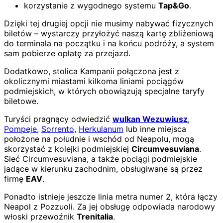
korzystanie z wygodnego systemu
Tap&Go
.
Dzięki tej drugiej opcji nie musimy nabywać fizycznych
biletów – wystarczy przyłożyć naszą kartę zbliżeniową
do terminala na początku i na końcu podróży, a system
sam pobierze opłatę za przejazd.
Dodatkowo, stolica Kampanii połączona jest z
okolicznymi miastami kilkoma liniami pociągów
podmiejskich, w których obowiązują specjalne taryfy
biletowe.
Turyści pragnący odwiedzić
wulkan Wezuwiusz
,
Pompeje
,
Sorrento
,
Herkulanum
lub inne miejsca
położone na południe i wschód od Neapolu, mogą
skorzystać z kolejki podmiejskiej
Circumvesuviana
.
Sieć Circumvesuviana, a także pociągi podmiejskie
jadące w kierunku zachodnim, obsługiwane są przez
firmę
EAV
.
Ponadto istnieje jeszcze linia metra numer 2, która łączy
Neapol z Pozzuoli. Za jej obsługę odpowiada narodowy
włoski przewoźnik
Trenitalia
.