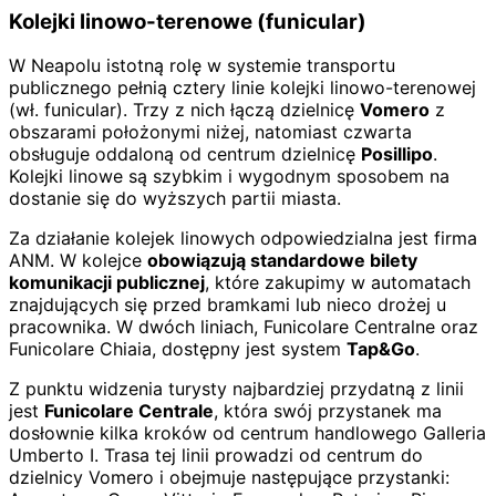
Kolejki linowo-terenowe (funicular)
W Neapolu istotną rolę w systemie transportu
publicznego pełnią cztery linie kolejki linowo-terenowej
(wł. funicular). Trzy z nich łączą dzielnicę
Vomero
z
obszarami położonymi niżej, natomiast czwarta
obsługuje oddaloną od centrum dzielnicę
Posillipo
.
Kolejki linowe są szybkim i wygodnym sposobem na
dostanie się do wyższych partii miasta.
Za działanie kolejek linowych odpowiedzialna jest firma
ANM. W kolejce
obowiązują standardowe bilety
komunikacji publicznej
, które zakupimy w automatach
znajdujących się przed bramkami lub nieco drożej u
pracownika. W dwóch liniach, Funicolare Centralne oraz
Funicolare Chiaia, dostępny jest system
Tap&Go
.
Z punktu widzenia turysty najbardziej przydatną z linii
jest
Funicolare Centrale
, która swój przystanek ma
dosłownie kilka kroków od centrum handlowego Galleria
Umberto I. Trasa tej linii prowadzi od centrum do
dzielnicy Vomero i obejmuje następujące przystanki: