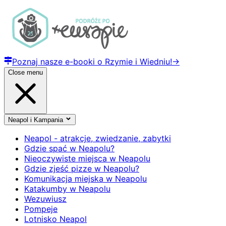
Poznaj nasze e-booki o Rzymie i Wiedniu!
→
Close menu
Neapol i Kampania
Neapol - atrakcje, zwiedzanie, zabytki
Gdzie spać w Neapolu?
Nieoczywiste miejsca w Neapolu
Gdzie zjeść pizze w Neapolu?
Komunikacja miejska w Neapolu
Katakumby w Neapolu
Wezuwiusz
Pompeje
Lotnisko Neapol