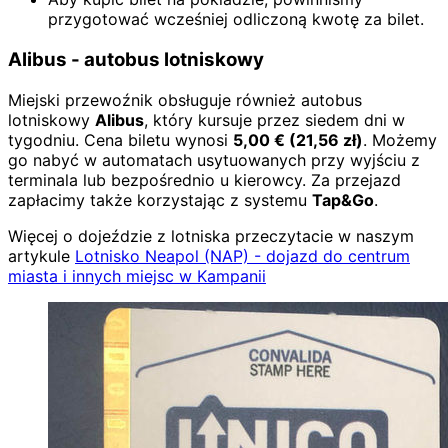
przygotować wcześniej odliczoną kwotę za bilet.
Alibus - autobus lotniskowy
Miejski przewoźnik obsługuje również autobus
lotniskowy
Alibus
, który kursuje przez siedem dni w
tygodniu. Cena biletu wynosi
5,00
€
(
21,56
zł)
. Możemy
go nabyć w automatach usytuowanych przy wyjściu z
terminala lub bezpośrednio u kierowcy. Za przejazd
zapłacimy także korzystając z systemu
Tap&Go
.
Więcej o dojeździe z lotniska przeczytacie w naszym
artykule
Lotnisko Neapol (NAP) - dojazd do centrum
miasta i innych miejsc w Kampanii