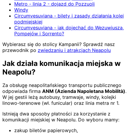
Metro - linia 2 - dojazd do Pozzuoli
Windy
Circumvesuviana - bilety i zasady działania kolei
podmiejskiej
Circumvesuviana - jak dojechać do Wezuwiusza,
Pompejów i Sorrento?
Wybierasz się do stolicy Kampanii? Sprawdź nasz
przewodnik po
zwiedzaniu i atrakcjach Neapolu
Jak działa komunikacja miejska w
Neapolu?
Za obsługę neapolitańskiego transportu publicznego
odpowiada firma
ANM (Azienda Napoletana Mobilità)
.
W jej gestii leżą autobusy, tramwaje, windy, kolejki
linowo-terenowe (wł. funicular) oraz linia metra nr 1.
Istnieją dwa sposoby płatności za korzystanie z
komunikacji miejskiej w Neapolu. Do wyboru mamy:
zakup biletów papierowych,