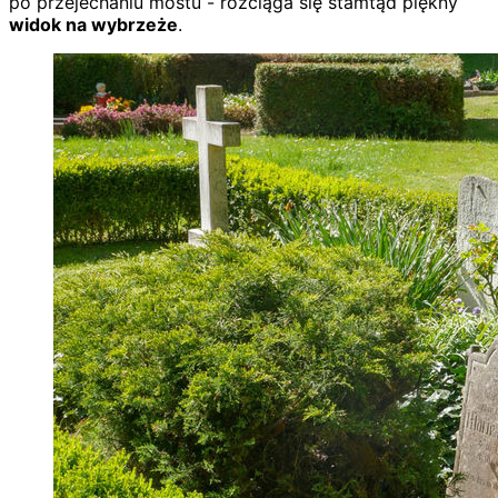
po przejechaniu mostu - rozciąga się stamtąd piękny
widok na wybrzeże
.