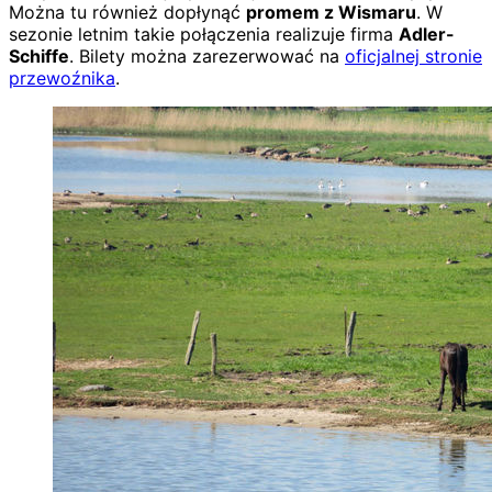
Można tu również dopłynąć
promem z Wismaru
. W
sezonie letnim takie połączenia realizuje firma
Adler-
Schiffe
. Bilety można zarezerwować na
oficjalnej stronie
przewoźnika
.