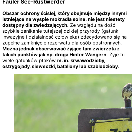
Fauler See-Rustwerder
Obszar ochrony ścisłej, który obejmuje między innymi
istniejące na wyspie mokradła solne, nie jest niestety
dostępny dla zwiedzających.
Ze względu na dość
szybkie zanikanie tutejszej dzikiej przyrody (gatunki
inwazyjne i działalność człowieka) zdecydowano się na
zupełne zamknięcie rezerwatu dla osób postronnych.
Można jednak obserwować żyjące tam zwierzęta z
takich punktów jak np. droga Hinter Wangern.
Żyje tu
wiele gatunków ptaków
m. in. krwawodzioby,
ostrygojady, sieweczki, bataliony lub szablodzioby
.