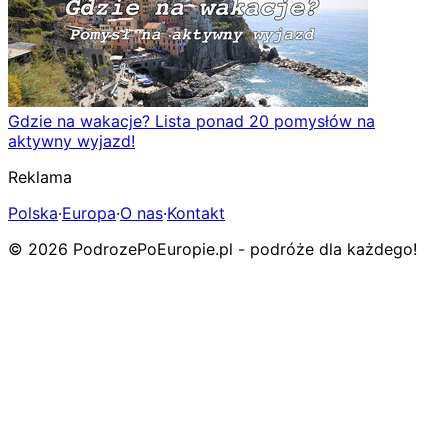
Gdzie na wakacje? Lista ponad 20 pomysłów na
aktywny wyjazd!
Reklama
Polska
·
Europa
·
O nas
·
Kontakt
© 2026 PodrozePoEuropie.pl - podróże dla każdego!