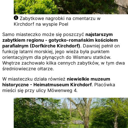
Zabytkowe nagrobki na cmentarzu w
Kirchdorf na wyspie Poel
Samo miasteczko może się poszczyć
najstarszym
zabytkiem regionu - gotycko-romańskim kościołem
parafialnym (Dorfkirche Kirchdorf)
. Dawniej pełnił on
funkcję latarni morskiej, jego wieża była punktem
orientacyjnym dla płynących do Wismaru statków.
Wnętrze zachowało kilka cennych zabytków, w tym dwa
średniowieczne ołtarze.
W miasteczku działa również
niewielkie muzeum
historyczne - Heimatmuseum Kirchdorf
. Placówka
mieści się przy ulicy Möwenweg 4.