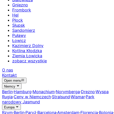
Gniezno
Frombork
Hel
Płock
Słupsk
Sandomierz
Puławy
Łowicz
Kazimierz Dolny
Kotlina Kłodzka
Ziemia Łowicka
zobacz wszystkie
O nas
Kontakt
Open menu
Niemcy
Berlin
·
Hamburg
·
Monachium
·
Norymberga
·
Drezno
·
Wyspa
Rugia
·
Ceny w Niemczech
·
Stralsund
·
Wismar
·
Park
narodowy Jasmund
Europa
Rzym
·
Berlin
·
Paryż
·
Barcelona
·
Amsterdam
·
Florencja
·
Bolonia