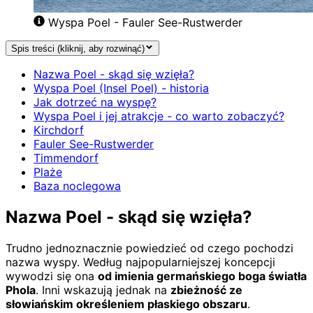
Wyspa Poel - Fauler See-Rustwerder
Spis treści (kliknij, aby rozwinąć)
Nazwa Poel - skąd się wzięła?
Wyspa Poel (Insel Poel) - historia
Jak dotrzeć na wyspę?
Wyspa Poel i jej atrakcje - co warto zobaczyć?
Kirchdorf
Fauler See-Rustwerder
Timmendorf
Plaże
Baza noclegowa
Nazwa Poel - skąd się wzięła?
Trudno jednoznacznie powiedzieć od czego pochodzi
nazwa wyspy. Według najpopularniejszej koncepcji
wywodzi się ona
od imienia germańskiego boga światła
Phola
. Inni wskazują jednak na
zbieżność ze
słowiańskim określeniem płaskiego obszaru
.