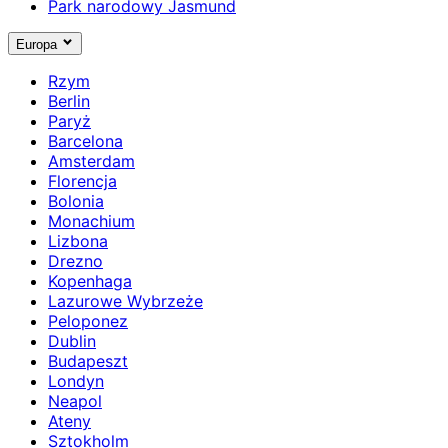
Park narodowy Jasmund
Europa
Rzym
Berlin
Paryż
Barcelona
Amsterdam
Florencja
Bolonia
Monachium
Lizbona
Drezno
Kopenhaga
Lazurowe Wybrzeże
Peloponez
Dublin
Budapeszt
Londyn
Neapol
Ateny
Sztokholm