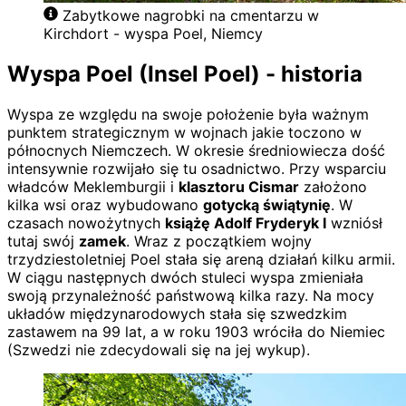
Zabytkowe nagrobki na cmentarzu w
Kirchdort - wyspa Poel, Niemcy
Wyspa Poel (Insel Poel) - historia
Wyspa ze względu na swoje położenie była ważnym
punktem strategicznym w wojnach jakie toczono w
północnych Niemczech. W okresie średniowiecza dość
intensywnie rozwijało się tu osadnictwo. Przy wsparciu
władców Meklemburgii i
klasztoru Cismar
założono
kilka wsi oraz wybudowano
gotycką świątynię
. W
czasach nowożytnych
książę Adolf Fryderyk I
wzniósł
tutaj swój
zamek
. Wraz z początkiem wojny
trzydziestoletniej Poel stała się areną działań kilku armii.
W ciągu następnych dwóch stuleci wyspa zmieniała
swoją przynależność państwową kilka razy. Na mocy
układów międzynarodowych stała się szwedzkim
zastawem na 99 lat, a w roku 1903 wróciła do Niemiec
(Szwedzi nie zdecydowali się na jej wykup).