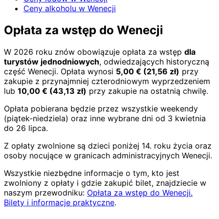
Ceny alkoholu w Wenecji
Opłata za wstęp do Wenecji
W 2026 roku znów obowiązuje opłata za wstęp
dla
turystów jednodniowych
, odwiedzających historyczną
część Wenecji. Opłata wynosi
5,00
€
(
21,56
zł)
przy
zakupie z przynajmniej czterodniowym wyprzedzeniem
lub
10,00
€
(
43,13
zł)
przy zakupie na ostatnią chwilę.
Opłata pobierana będzie przez wszystkie weekendy
(piątek-niedziela) oraz inne wybrane dni od 3 kwietnia
do 26 lipca.
Z opłaty zwolnione są dzieci poniżej 14. roku życia oraz
osoby nocujące w granicach administracyjnych Wenecji.
Wszystkie niezbędne informacje o tym, kto jest
zwolniony z opłaty i gdzie zakupić bilet, znajdziecie w
naszym przewodniku:
Opłata za wstęp do Wenecji.
Bilety i informacje praktyczne
.