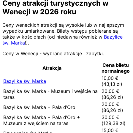
Ceny atrakcji turystycznych w
Wenecji w 2026 roku
Ceny weneckich atrakcji są wysokie lub w najlepszym
wypadku umiarkowane. Bilety wstępu pobierane są
także w kościołach (od niedawna również w
Bazylice
św. Marka
!).
Ceny w Wenecji - wybrane atrakcje i zabytki.
Cena biletu
Atrakcja
normalnego
10,00
€
Bazylika św. Marka
(
43,13
zł)
Bazylika św. Marka - Muzeum i wejście na
20,00
€
taras
(
86,26
zł)
20,00
€
Bazylika św. Marka + Pala d’Oro
(
86,26
zł)
Bazylika św. Marka + Pala d’Oro +
30,00
€
Muzeum z wejściem na taras
(
129,38
zł)
15,00
€