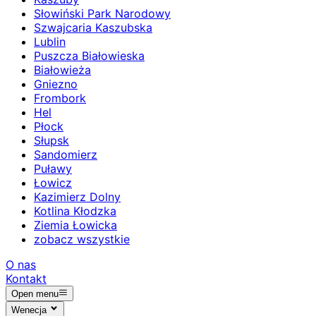
Słowiński Park Narodowy
Szwajcaria Kaszubska
Lublin
Puszcza Białowieska
Białowieża
Gniezno
Frombork
Hel
Płock
Słupsk
Sandomierz
Puławy
Łowicz
Kazimierz Dolny
Kotlina Kłodzka
Ziemia Łowicka
zobacz wszystkie
O nas
Kontakt
Open menu
Wenecja