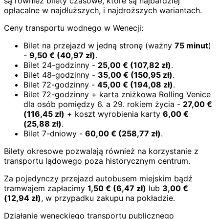
są również bilety czasowe, które są najbardziej
opłacalne w najdłuższych, i najdroższych wariantach.
Ceny transportu wodnego w Wenecji:
Bilet na przejazd w jedną stronę (ważny
75 minut
)
-
9,50
€
(
40,97
zł)
.
Bilet 24-godzinny -
25,00
€
(
107,82
zł)
.
Bilet 48-godzinny -
35,00
€
(
150,95
zł)
.
Bilet 72-godzinny -
45,00
€
(
194,08
zł)
.
Bilet 72-godzinny + karta zniżkowa Rolling Venice
dla osób pomiędzy 6. a 29. rokiem życia -
27,00
€
(
116,45
zł)
+ koszt wyrobienia karty
6,00
€
(
25,88
zł)
.
Bilet 7-dniowy -
60,00
€
(
258,77
zł)
.
Bilety okresowe pozwalają również na korzystanie z
transportu lądowego poza historycznym centrum.
Za pojedynczy przejazd autobusem miejskim bądź
tramwajem zapłacimy
1,50
€
(
6,47
zł)
lub
3,00
€
(
12,94
zł)
, w przypadku zakupu na pokładzie.
Działanie weneckiego transportu publicznego