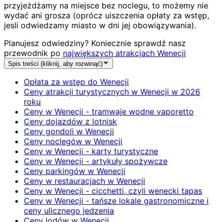
przyjeżdżamy na miejsce bez noclegu, to możemy nie
wydać ani grosza (oprócz uiszczenia opłaty za wstęp,
jesli odwiedzamy miasto w dni jej obowiązywania).
Planujesz odwiedziny? Koniecznie sprawdź nasz
przewodnik po
największych atrakcjach Wenecji
Spis treści (kliknij, aby rozwinąć)
Opłata za wstęp do Wenecji
Ceny atrakcji turystycznych w Wenecji w 2026
roku
Ceny w Wenecji - tramwaje wodne vaporetto
Ceny dojazdów z lotnisk
Ceny gondoli w Wenecji
Ceny noclegów w Wenecji
Ceny w Wenecji - karty turystyczne
Ceny w Wenecji - artykuły spożywcze
Ceny parkingów w Wenecji
Ceny w restauracjach w Wenecji
Ceny w Wenecji - cicchetti, czyli wenecki tapas
Ceny w Wenecji - tańsze lokale gastronomiczne i
ceny ulicznego jedzenia
Ceny lodów w Wenecji