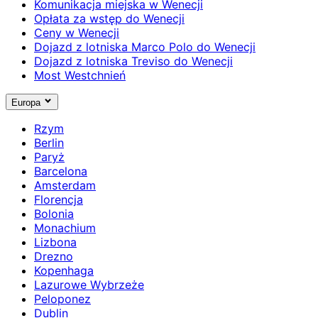
Komunikacja miejska w Wenecji
Opłata za wstęp do Wenecji
Ceny w Wenecji
Dojazd z lotniska Marco Polo do Wenecji
Dojazd z lotniska Treviso do Wenecji
Most Westchnień
Europa
Rzym
Berlin
Paryż
Barcelona
Amsterdam
Florencja
Bolonia
Monachium
Lizbona
Drezno
Kopenhaga
Lazurowe Wybrzeże
Peloponez
Dublin