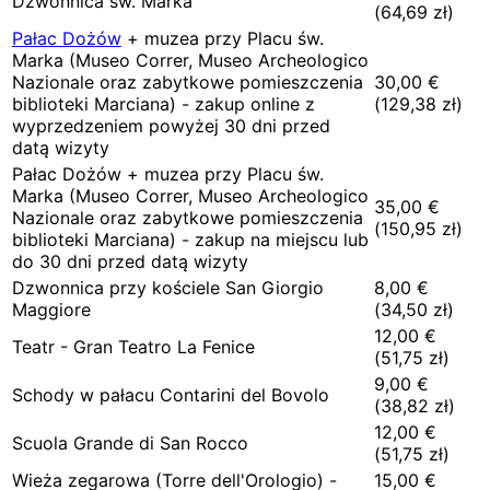
Dzwonnica św. Marka
(
64,69
zł)
Pałac Dożów
+ muzea przy Placu św.
Marka (Museo Correr, Museo Archeologico
Nazionale oraz zabytkowe pomieszczenia
30,00
€
biblioteki Marciana) - zakup online z
(
129,38
zł)
wyprzedzeniem powyżej 30 dni przed
datą wizyty
Pałac Dożów + muzea przy Placu św.
Marka (Museo Correr, Museo Archeologico
35,00
€
Nazionale oraz zabytkowe pomieszczenia
(
150,95
zł)
biblioteki Marciana) - zakup na miejscu lub
do 30 dni przed datą wizyty
Dzwonnica przy kościele San Giorgio
8,00
€
Maggiore
(
34,50
zł)
12,00
€
Teatr - Gran Teatro La Fenice
(
51,75
zł)
9,00
€
Schody w pałacu Contarini del Bovolo
(
38,82
zł)
12,00
€
Scuola Grande di San Rocco
(
51,75
zł)
Wieża zegarowa (Torre dell'Orologio) -
15,00
€