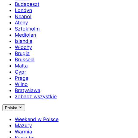
Budapeszt
Londyn
Neapol
Ateny
Sztokholm
Mediolan
Islandia
Włochy
Brugia
Bruksela
Malta
Cypr
Praga
Wilno
Bratysława
zobacz wszystkie
Polska
Weekend w Polsce
Mazury
Warmia
Kaszuby