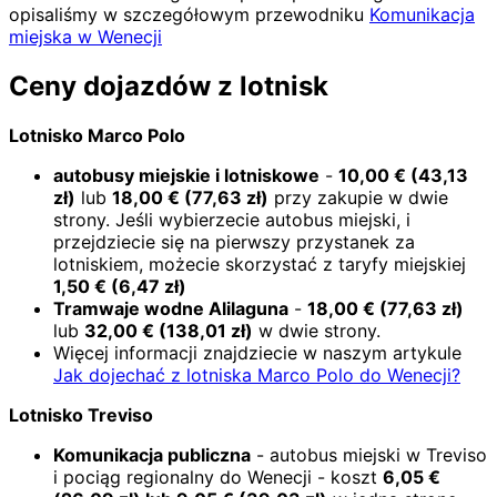
opisaliśmy w szczegółowym przewodniku
Komunikacja
miejska w Wenecji
Ceny dojazdów z lotnisk
Lotnisko Marco Polo
autobusy miejskie i lotniskowe
-
10,00
€
(
43,13
zł)
lub
18,00
€
(
77,63
zł)
przy zakupie w dwie
strony. Jeśli wybierzecie autobus miejski, i
przejdziecie się na pierwszy przystanek za
lotniskiem, możecie skorzystać z taryfy miejskiej
1,50
€
(
6,47
zł)
Tramwaje wodne Alilaguna
-
18,00
€
(
77,63
zł)
lub
32,00
€
(
138,01
zł)
w dwie strony.
Więcej informacji znajdziecie w naszym artykule
Jak dojechać z lotniska Marco Polo do Wenecji?
Lotnisko Treviso
Komunikacja publiczna
- autobus miejski w Treviso
i pociąg regionalny do Wenecji - koszt
6,05
€