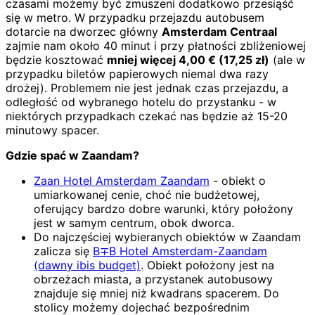
czasami możemy być zmuszeni dodatkowo przesiąść
się w metro. W przypadku przejazdu autobusem
dotarcie na dworzec główny
Amsterdam Centraal
zajmie nam około 40 minut i przy płatności zbliżeniowej
będzie kosztować
mniej więcej
4,00
€
(
17,25
zł)
(ale w
przypadku biletów papierowych niemal dwa razy
drożej). Problemem nie jest jednak czas przejazdu, a
odległość od wybranego hotelu do przystanku - w
niektórych przypadkach czekać nas będzie aż 15-20
minutowy spacer.
Gdzie spać w Zaandam?
Zaan Hotel Amsterdam Zaandam
- obiekt o
umiarkowanej cenie, choć nie budżetowej,
oferujący bardzo dobre warunki, który położony
jest w samym centrum, obok dworca.
Do najczęściej wybieranych obiektów w Zaandam
zalicza się
B∓B Hotel Amsterdam-Zaandam
(dawny ibis budget)
. Obiekt położony jest na
obrzeżach miasta, a przystanek autobusowy
znajduje się mniej niż kwadrans spacerem. Do
stolicy możemy dojechać bezpośrednim