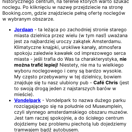
historycznego centrum, na terenie których warto szukać
noclegu. Po kliknięciu w nazwę przejdziecie na stronę
Booking.com, gdzie znajdziecie pełną ofertę noclegów
w wybranym obszarze.
Jordaan
- ta leżąca po zachodniej stronie starego
miasta dzielnica przez wielu (w tym nas!) uważana
jest za najbardziej uroczy zakątek Amsterdamu.
Klimatyczne knajpki, urokliwe kanały, atmosfera
spokoju zaledwie kawałek od imprezowego serca
miasta - jeśli trafia do Was ta charakterystyka,
nie
można trafić lepiej!
Niestety, nie ma tu wielkiego
wyboru noclegowego i ceny są bardzo wysokie.
My często przebywamy w tej dzielnicy, bowiem
znajduje się tu nasz ulubiony pub -
Café Chris
(jest
to swoją drogą jeden z najstarszych barów w
mieście).
Vondelpark
- Vondelpark to nazwa dużego parku
rozciągającego się na południe od Museumplein,
czyli słynnego amsterdamskiego obszaru muzeów.
Jest tam raczej spokojnie, a do ścisłego centrum
dojdziemy bez problemu piechotą lub dojedziemy
tramwajem bądź autobusem.