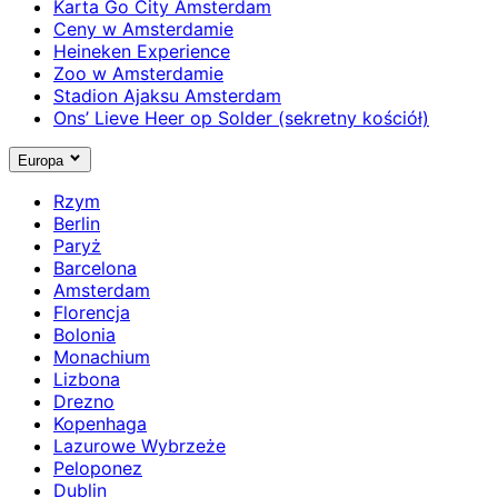
Karta Go City Amsterdam
Ceny w Amsterdamie
Heineken Experience
Zoo w Amsterdamie
Stadion Ajaksu Amsterdam
Ons’ Lieve Heer op Solder (sekretny kościół)
Europa
Rzym
Berlin
Paryż
Barcelona
Amsterdam
Florencja
Bolonia
Monachium
Lizbona
Drezno
Kopenhaga
Lazurowe Wybrzeże
Peloponez
Dublin