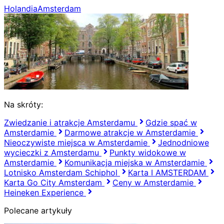
Holandia
Amsterdam
Na skróty:
Zwiedzanie i atrakcje Amsterdamu
Gdzie spać w
Amsterdamie
Darmowe atrakcje w Amsterdamie
Nieoczywiste miejsca w Amsterdamie
Jednodniowe
wycieczki z Amsterdamu
Punkty widokowe w
Amsterdamie
Komunikacja miejska w Amsterdamie
Lotnisko Amsterdam Schiphol
Karta I AMSTERDAM
Karta Go City Amsterdam
Ceny w Amsterdamie
Heineken Experience
Polecane artykuły