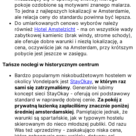
pokoje ozdobione są motywami znanego malarza.
To jedna z najlepszych lokalizacji w Amsterdamie,
ale relacja ceny do standardu powinna być lepsza.
Do umiarkowanych cenowo wyborów należy
również
Hotel Amstelzicht
- ma on wszystkie wady
zabytkowej kamienic (brak windy, strome schody),
ale oferuje dobre warunki i niezłą lokalizację, a
cena, oczywiście jak na Amsterdam, przy krótszym
pobycie jest jeszcze w zasięgu.
Tańsze noclegi w historycznym centrum
Bardzo popularnym niskobudżetowym hostelem w
okolicy Vondelpark jest
StayOkay
,
w którym raz
sami się zatrzymaliśmy
. Generalnie lubimy
koncept sieci StayOkay - oferują oni podstawowy
standard w naprawdę dobrej cenie.
Za pokój z
prywatną łazienką zapłaciliśmy znacznie poniżej
średniej amsterdamskiej
. Pamiętajcie jednak, że
warunki są spartańskie, jak w typowym hostelu
skierowanym do nieco młodszej publiki. Od razu
Was też uprzedzimy - zaskakująco niska cena,
którą zobaczycie przy wejściu, dotyczy sal