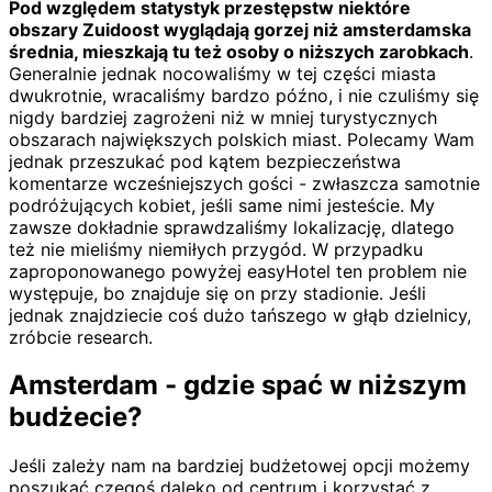
Pod względem statystyk przestępstw niektóre
obszary Zuidoost wyglądają gorzej niż amsterdamska
średnia, mieszkają tu też osoby o niższych zarobkach
.
Generalnie jednak nocowaliśmy w tej części miasta
dwukrotnie, wracaliśmy bardzo późno, i nie czuliśmy się
nigdy bardziej zagrożeni niż w mniej turystycznych
obszarach największych polskich miast. Polecamy Wam
jednak przeszukać pod kątem bezpieczeństwa
komentarze wcześniejszych gości - zwłaszcza samotnie
podróżujących kobiet, jeśli same nimi jesteście. My
zawsze dokładnie sprawdzaliśmy lokalizację, dlatego
też nie mieliśmy niemiłych przygód. W przypadku
zaproponowanego powyżej easyHotel ten problem nie
występuje, bo znajduje się on przy stadionie. Jeśli
jednak znajdziecie coś dużo tańszego w głąb dzielnicy,
zróbcie research.
Amsterdam - gdzie spać w niższym
budżecie?
Jeśli zależy nam na bardziej budżetowej opcji możemy
poszukać czegoś daleko od centrum i korzystać z