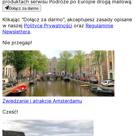
produktach serwisu Podróże po Europie drogą mailową.
Dołącz za darmo
Klikając "Dołącz za darmo", akceptujesz zasady opisane
w naszej
Polityce Prywatności
oraz
Regulaminie
Newslettera
.
Nie przegap!
Zwiedzanie i atrakcje Amsterdamu
Cześć!