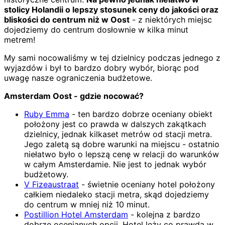
stolicy Holandii o lepszy stosunek ceny do jakości oraz
bliskości do centrum niż w Oost
- z niektórych miejsc
dojedziemy do centrum dosłownie w kilka minut
metrem!
My sami nocowaliśmy w tej dzielnicy podczas jednego z
wyjazdów i był to bardzo dobry wybór, biorąc pod
uwagę nasze ograniczenia budżetowe.
Amsterdam Oost - gdzie nocować?
Ruby Emma
- ten bardzo dobrze oceniany obiekt
położony jest co prawda w dalszych zakątkach
dzielnicy, jednak kilkaset metrów od stacji metra.
Jego zaletą są dobre warunki na miejscu - ostatnio
niełatwo było o lepszą cenę w relacji do warunków
w całym Amsterdamie. Nie jest to jednak wybór
budżetowy.
V Fizeaustraat
- świetnie oceniany hotel położony
całkiem niedaleko stacji metra, skąd dojedziemy
do centrum w mniej niż 10 minut.
Postillion Hotel Amsterdam
- kolejna z bardzo
dobrze ocenianych opcji. Hotel leży co prawda w