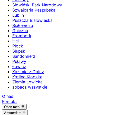
Słowiński Park Narodowy
Szwajcaria Kaszubska
Lublin
Puszcza Białowieska
Białowieża
Gniezno
Frombork
Hel
Płock
Słupsk
Sandomierz
Puławy
Łowicz
Kazimierz Dolny
Kotlina Kłodzka
Ziemia Łowicka
zobacz wszystkie
O nas
Kontakt
Open menu
Amsterdam