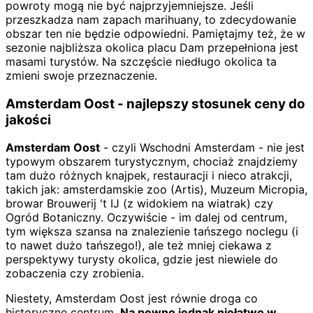
powroty mogą nie być najprzyjemniejsze. Jeśli
przeszkadza nam zapach marihuany, to zdecydowanie
obszar ten nie będzie odpowiedni. Pamiętajmy też, że w
sezonie najbliższa okolica placu Dam przepełniona jest
masami turystów. Na szczęście niedługo okolica ta
zmieni swoje przeznaczenie.
Amsterdam Oost - najlepszy stosunek ceny do
jakości
Amsterdam Oost
- czyli Wschodni Amsterdam - nie jest
typowym obszarem turystycznym, chociaż znajdziemy
tam dużo różnych knajpek, restauracji i nieco atrakcji,
takich jak: amsterdamskie zoo (Artis), Muzeum Micropia,
browar Brouwerij 't IJ (z widokiem na wiatrak) czy
Ogród Botaniczny. Oczywiście - im dalej od centrum,
tym większa szansa na znalezienie tańszego noclegu (i
to nawet dużo tańszego!), ale też mniej ciekawa z
perspektywy turysty okolica, gdzie jest niewiele do
zobaczenia czy zrobienia.
Niestety, Amsterdam Oost jest równie droga co
historyczne centrum.
Na pewno jednak niełatwo w