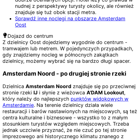
nudnej z perspektywy turysty okolicy, ale również
znajduje się tuż obok stacji metra.
Sprawdź inne noclegi na obszarze Amsterdam
Oost
Dojazd do centrum
Z dzielnicy Oost dojedziemy wygodnie do centrum -
tramwajem lub metrem. W pojedynczych przypadkach,
gdy znajdziemy nocleg w północnych zakątkach
dzielnicy, możemy wybrać się na bardzo długi spacer.
Amsterdam Noord - po drugiej stronie rzeki
Dzielnica
Amsterdam Noord
znajduje się po przeciwnej
stronie rzeki
IJ
i słynie z wieżowca
A'DAM Lookout
,
który należy do najlepszych
punktów widokowych w
Amsterdamie
. Na terenie dzielnicy działa wiele
restauracji i barów nastawionych na miejscowych, są też
centra kulturalne i biznesowe - wszystko to z małym
stosunkiem turystów względem miejscowych. Trzeba
jednak uczciwie przyznać, że nie czuć po tej stronie
imprezowego ani historycznego klimatu znanego z