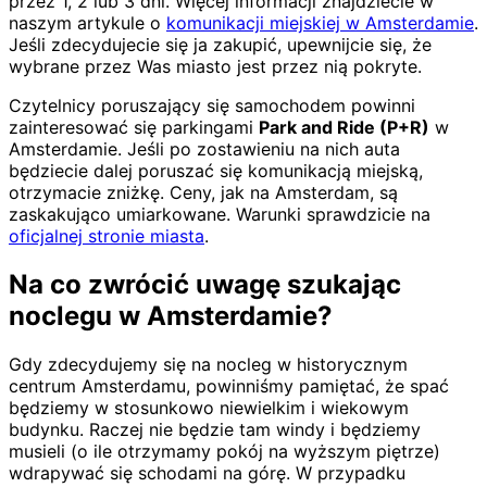
przez 1, 2 lub 3 dni. Więcej informacji znajdziecie w
naszym artykule o
komunikacji miejskiej w Amsterdamie
.
Jeśli zdecydujecie się ja zakupić, upewnijcie się, że
wybrane przez Was miasto jest przez nią pokryte.
Czytelnicy poruszający się samochodem powinni
zainteresować się parkingami
Park and Ride (P+R)
w
Amsterdamie. Jeśli po zostawieniu na nich auta
będziecie dalej poruszać się komunikacją miejską,
otrzymacie zniżkę. Ceny, jak na Amsterdam, są
zaskakująco umiarkowane. Warunki sprawdzicie na
oficjalnej stronie miasta
.
Na co zwrócić uwagę szukając
noclegu w Amsterdamie?
Gdy zdecydujemy się na nocleg w historycznym
centrum Amsterdamu, powinniśmy pamiętać, że spać
będziemy w stosunkowo niewielkim i wiekowym
budynku. Raczej nie będzie tam windy i będziemy
musieli (o ile otrzymamy pokój na wyższym piętrze)
wdrapywać się schodami na górę. W przypadku