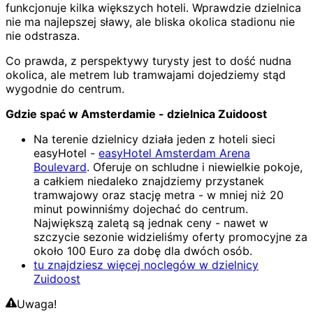
funkcjonuje kilka większych hoteli. Wprawdzie dzielnica
nie ma najlepszej sławy, ale bliska okolica stadionu nie
nie odstrasza.
Co prawda, z perspektywy turysty jest to dość nudna
okolica, ale metrem lub tramwajami dojedziemy stąd
wygodnie do centrum.
Gdzie spać w Amsterdamie - dzielnica Zuidoost
Na terenie dzielnicy działa jeden z hoteli sieci
easyHotel -
easyHotel Amsterdam Arena
Boulevard
. Oferuje on schludne i niewielkie pokoje,
a całkiem niedaleko znajdziemy przystanek
tramwajowy oraz stację metra - w mniej niż 20
minut powinniśmy dojechać do centrum.
Największą zaletą są jednak ceny - nawet w
szczycie sezonie widzieliśmy oferty promocyjne za
około 100 Euro za dobę dla dwóch osób.
tu znajdziesz więcej noclegów w dzielnicy
Zuidoost
Uwaga!