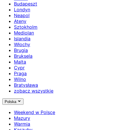
Budapeszt
Londyn
Neapol
Ateny
Sztokholm
Mediolan
Islandia
Włochy
Brugia
Bruksela
Malta
Cypr
Praga
Wilno
Bratysława
zobacz wszystkie
Polska
Weekend w Polsce
Mazury
Warmia
Kaszuby