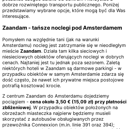
dobrze rozwiniętego transportu publicznego. Poniżej
przedstawiamy wybrane opcje, które mogą być dla Was
interesujące.
Zaandam - tańsze noclegi pod Amsterdamem
Pomysłem na względnie tani (jak na warunki
Amsterdamu) nocleg jest zatrzymanie się w nieodległym
mieście
Zaandam
. Działa tam kilka sieciowych i
niesieciowych obiektów oferujących noclegi w dobrych
cenach. Najtaniej jest tu jednak poza sezonem. Zaletą
niektórych hoteli w Zaandam są darmowe parkingi - w
przypadku obiektów w samym Amsterdamie zdarza się
dość często, że nawet ich prywatne miejsca postojowe
potrafią kosztować krocie.
Z centrum Zaandam do Amsterdamu dojedziemy
pociągiem -
cena około
3,50
€
(
15,09
zł)
przy płatności
zbliżeniowej
. W przypadku obiektów położonych na
obrzeżach miasteczka najpierw będziemy musieli
skorzystać z autobusów obsługiwanych przez
przewoźnika Connexxion (m.in. linie 391 oraz 394);