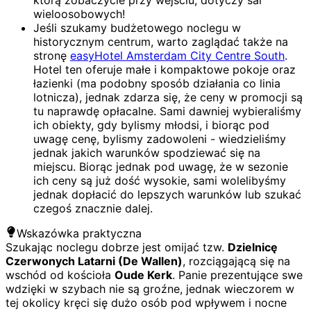
wieloosobowych!
Jeśli szukamy budżetowego noclegu w
historycznym centrum, warto zaglądać także na
stronę
easyHotel Amsterdam City Centre South
.
Hotel ten oferuje małe i kompaktowe pokoje oraz
łazienki (ma podobny sposób działania co linia
lotnicza), jednak zdarza się, że ceny w promocji są
tu naprawdę opłacalne. Sami dawniej wybieraliśmy
ich obiekty, gdy bylismy młodsi, i biorąc pod
uwagę cenę, bylismy zadowoleni - wiedzieliśmy
jednak jakich warunków spodziewać się na
miejscu. Biorąc jednak pod uwagę, że w sezonie
ich ceny są już dość wysokie, sami wolelibyśmy
jednak dopłacić do lepszych warunków lub szukać
czegoś znacznie dalej.
Wskazówka praktyczna
Szukając noclegu dobrze jest omijać tzw.
Dzielnicę
Czerwonych Latarni (De Wallen)
, rozciągającą się na
wschód od kościoła
Oude Kerk
. Panie prezentujące swe
wdzięki w szybach nie są groźne, jednak wieczorem w
tej okolicy kręci się dużo osób pod wpływem i nocne