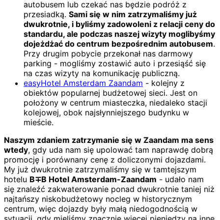
autobusem lub czekać nas będzie podróż z
przesiadką.
Sami się w nim zatrzymaliśmy już
dwukrotnie, i byliśmy zadowoleni z relacji ceny do
standardu, ale podczas naszej wizyty moglibyśmy
dojeżdżać do centrum bezpośrednim autobusem
.
Przy drugim pobycie przekonał nas darmowy
parking - mogliśmy zostawić auto i przesiąść się
na czas wizyty na komunikację publiczną.
easyHotel Amsterdam Zaandam
- kolejny z
obiektów popularnej budżetowej sieci. Jest on
położony w centrum miasteczka, niedaleko stacji
kolejowej, obok najsłynniejszego budynku w
mieście.
Naszym zdaniem zatrzymanie się w Zaandam ma sens
wtedy
, gdy uda nam się upolować tam naprawdę dobrą
promocję i porównany cenę z doliczonymi dojazdami.
My już dwukrotnie zatrzymaliśmy się w tamtejszym
hotelu
B∓B Hotel Amsterdam-Zaandam
- udało nam
się znaleźć zakwaterowanie ponad dwukrotnie taniej niż
najtańszy niskobudżetowy nocleg w historycznym
centrum, więc dojazdy były małą niedogodnością w
sytuacji, gdy mieliśmy znacznie więcej pieniędzy na inne