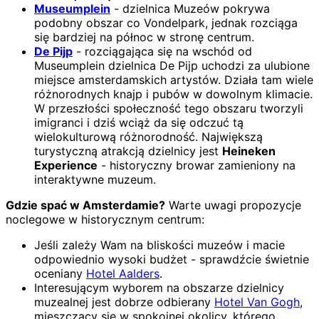
Museumplein
- dzielnica Muzeów pokrywa
podobny obszar co Vondelpark, jednak rozciąga
się bardziej na północ w stronę centrum.
De Pijp
- rozciągająca się na wschód od
Museumplein dzielnica De Pijp uchodzi za ulubione
miejsce amsterdamskich artystów. Działa tam wiele
różnorodnych knajp i pubów w dowolnym klimacie.
W przeszłości społeczność tego obszaru tworzyli
imigranci i dziś wciąż da się odczuć tą
wielokulturową różnorodność. Największą
turystyczną atrakcją dzielnicy jest
Heineken
Experience
- historyczny browar zamieniony na
interaktywne muzeum.
Gdzie spać w Amsterdamie?
Warte uwagi propozycje
noclegowe w historycznym centrum:
Jeśli zależy Wam na bliskości muzeów i macie
odpowiednio wysoki budżet - sprawdźcie świetnie
oceniany
Hotel Aalders
.
Interesującym wyborem na obszarze dzielnicy
muzealnej jest dobrze odbierany
Hotel Van Gogh
,
mieszczący się w spokojnej okolicy, którego