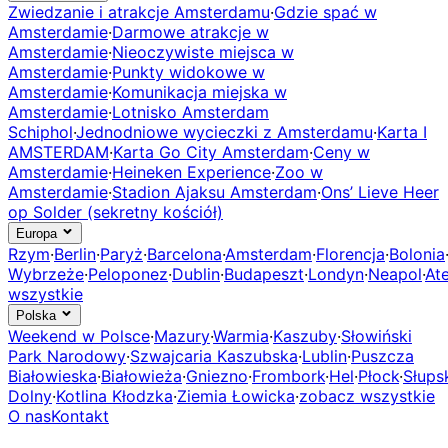
Zwiedzanie i atrakcje Amsterdamu
·
Gdzie spać w
Amsterdamie
·
Darmowe atrakcje w
Amsterdamie
·
Nieoczywiste miejsca w
Amsterdamie
·
Punkty widokowe w
Amsterdamie
·
Komunikacja miejska w
Amsterdamie
·
Lotnisko Amsterdam
Schiphol
·
Jednodniowe wycieczki z Amsterdamu
·
Karta I
AMSTERDAM
·
Karta Go City Amsterdam
·
Ceny w
Amsterdamie
·
Heineken Experience
·
Zoo w
Amsterdamie
·
Stadion Ajaksu Amsterdam
·
Ons’ Lieve Heer
op Solder (sekretny kościół)
Europa
Rzym
·
Berlin
·
Paryż
·
Barcelona
·
Amsterdam
·
Florencja
·
Bolonia
Wybrzeże
·
Peloponez
·
Dublin
·
Budapeszt
·
Londyn
·
Neapol
·
At
wszystkie
Polska
Weekend w Polsce
·
Mazury
·
Warmia
·
Kaszuby
·
Słowiński
Park Narodowy
·
Szwajcaria Kaszubska
·
Lublin
·
Puszcza
Białowieska
·
Białowieża
·
Gniezno
·
Frombork
·
Hel
·
Płock
·
Słups
Dolny
·
Kotlina Kłodzka
·
Ziemia Łowicka
·
zobacz wszystkie
O nas
Kontakt