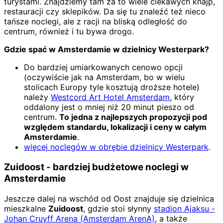
turystami. Znajdziemy tam za to wiele ciekawych knajp,
restauracji czy sklepików. Da się tu znaleźć też nieco
tańsze noclegi, ale z racji na bliską odległość do
centrum, również i tu bywa drogo.
Gdzie spać w Amsterdamie w dzielnicy Westerpark?
Do bardziej umiarkowanych cenowo opcji
(oczywiście jak na Amsterdam, bo w wielu
stolicach Europy tyle kosztują droższe hotele)
należy
Westcord Art Hotel Amsterdam
, który
oddalony jest o mniej niż 20 minut pieszo od
centrum.
To jedna z najlepszych propozycji pod
względem standardu, lokalizacji i ceny w całym
Amsterdamie
.
więcej noclegów w obrębie dzielnicy Westerpark
.
Zuidoost - bardziej budżetowe noclegi w
Amsterdamie
Jeszcze dalej na wschód od Oost znajduje się dzielnica
mieszkalne
Zuidoost
, gdzie stoi słynny
stadion Ajaksu -
Johan Cruyff Arena (Amsterdam ArenA)
, a także