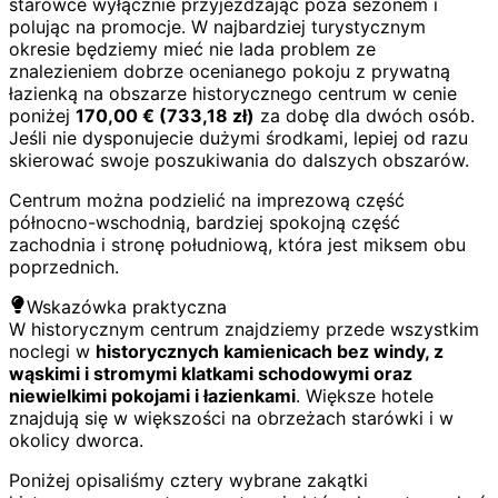
starówce wyłącznie przyjeżdżając poza sezonem i
polując na promocje. W najbardziej turystycznym
okresie będziemy mieć nie lada problem ze
znalezieniem dobrze ocenianego pokoju z prywatną
łazienką na obszarze historycznego centrum w cenie
poniżej
170,00
€
(
733,18
zł)
za dobę dla dwóch osób.
Jeśli nie dysponujecie dużymi środkami, lepiej od razu
skierować swoje poszukiwania do dalszych obszarów.
Centrum można podzielić na imprezową część
północno-wschodnią, bardziej spokojną część
zachodnia i stronę południową, która jest miksem obu
poprzednich.
Wskazówka praktyczna
W historycznym centrum znajdziemy przede wszystkim
noclegi w
historycznych kamienicach bez windy, z
wąskimi i stromymi klatkami schodowymi oraz
niewielkimi pokojami i łazienkami
. Większe hotele
znajdują się w większości na obrzeżach starówki i w
okolicy dworca.
Poniżej opisaliśmy cztery wybrane zakątki