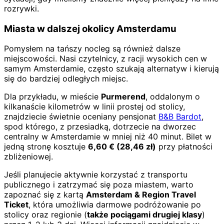
rozrywki.
Miasta w dalszej okolicy Amsterdamu
Pomysłem na tańszy nocleg są również dalsze
miejscowości. Nasi czytelnicy, z racji wysokich cen w
samym Amsterdamie, często szukają alternatyw i kierują
się do bardziej odległych miejsc.
Dla przykładu, w mieście
Purmerend
, oddalonym o
kilkanaście kilometrów w linii prostej od stolicy,
znajdziecie świetnie oceniany pensjonat
B&B Bardot
,
spod którego, z przesiadką, dotrzecie na dworzec
centralny w Amsterdamie w mniej niż 40 minut. Bilet w
jedną stronę kosztuje
6,60
€
(
28,46
zł)
przy płatności
zbliżeniowej.
Jeśli planujecie aktywnie korzystać z transportu
publicznego i zatrzymać się poza miastem, warto
zapoznać się z kartą
Amsterdam & Region Travel
Ticket
, która umożliwia darmowe podróżowanie po
stolicy oraz regionie (
także pociągami drugiej klasy
)