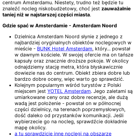
centrum Amsterdamu. Niestety, trudno też będzie tu
znaleźć nocleg niskobudżetowy, choć jest
zauważalnie
taniej niż w najstarszej części miasta
.
Gdzie spać w Amsterdamie - Amsterdam Noord
Dzielnica Amsterdam Noord słynie z jednego z
najbardziej oryginalnych obiektów noclegowych w
mieście -
BUNK Hotel Amsterdam
, który... powstał
w dawnym kościele. W swojej ofercie ma on tańsze
kapsuły oraz znacznie droższe pokoje. W okolicy
odnajdziemy stację metra, która błyskawicznie
dowiezie nas do centrum. Obiekt zbiera dobre lub
bardzo dobre oceny, więc warto go sprawdzić.
Kolejnym popularnym wśród turystów z Polski
miejscem jest
YOTEL Amsterdam
. Jego zaletami są
umiarkowane ceny oraz dobre recenzje, ale dużą
wadą jest położenie - powstał on w północnej
części dzielnicy, na terenach poprzemysłowych,
dość daleko od przystanków komunikacji. Jeśli
wybierzecie go na nocleg, sprawdźcie dokładnie
mapę okolicy.
a tu sprawdzicie inne noclegi na obszarze