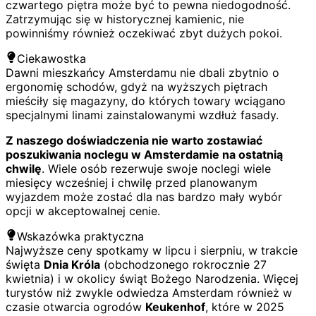
czwartego piętra może być to pewna niedogodność.
Zatrzymując się w historycznej kamienic, nie
powinniśmy również oczekiwać zbyt dużych pokoi.
Ciekawostka
Dawni mieszkańcy Amsterdamu nie dbali zbytnio o
ergonomię schodów, gdyż na wyższych piętrach
mieściły się magazyny, do których towary wciągano
specjalnymi linami zainstalowanymi wzdłuż fasady.
Z naszego doświadczenia nie warto zostawiać
poszukiwania noclegu w Amsterdamie na ostatnią
chwilę
. Wiele osób rezerwuje swoje noclegi wiele
miesięcy wcześniej i chwilę przed planowanym
wyjazdem może zostać dla nas bardzo mały wybór
opcji w akceptowalnej cenie.
Wskazówka praktyczna
Najwyższe ceny spotkamy w lipcu i sierpniu, w trakcie
święta
Dnia Króla
(obchodzonego rokrocznie 27
kwietnia) i w okolicy świąt Bożego Narodzenia. Więcej
turystów niż zwykle odwiedza Amsterdam również w
czasie otwarcia ogrodów
Keukenhof
, które w 2025