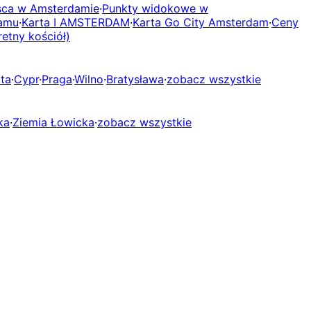
sca w Amsterdamie
·
Punkty widokowe w
damu
·
Karta I AMSTERDAM
·
Karta Go City Amsterdam
·
Ceny
retny kościół)
ta
·
Cypr
·
Praga
·
Wilno
·
Bratysława
·
zobacz wszystkie
ka
·
Ziemia Łowicka
·
zobacz wszystkie