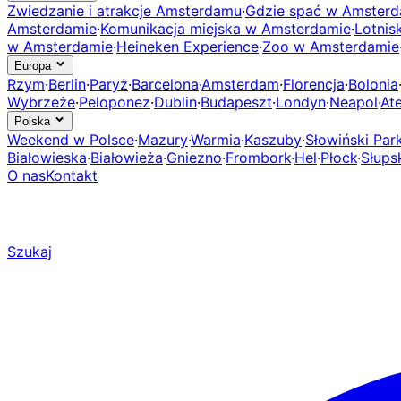
Zwiedzanie i atrakcje Amsterdamu
·
Gdzie spać w Amsterd
Amsterdamie
·
Komunikacja miejska w Amsterdamie
·
Lotnis
w Amsterdamie
·
Heineken Experience
·
Zoo w Amsterdamie
Europa
Rzym
·
Berlin
·
Paryż
·
Barcelona
·
Amsterdam
·
Florencja
·
Bolonia
Wybrzeże
·
Peloponez
·
Dublin
·
Budapeszt
·
Londyn
·
Neapol
·
At
Polska
Weekend w Polsce
·
Mazury
·
Warmia
·
Kaszuby
·
Słowiński Pa
Białowieska
·
Białowieża
·
Gniezno
·
Frombork
·
Hel
·
Płock
·
Słups
O nas
Kontakt
Szukaj