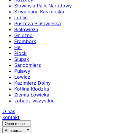
Słowiński Park Narodowy
Szwajcaria Kaszubska
Lublin
Puszcza Białowieska
Białowieża
Gniezno
Frombork
Hel
Płock
Słupsk
Sandomierz
Puławy
Łowicz
Kazimierz Dolny
Kotlina Kłodzka
Ziemia Łowicka
zobacz wszystkie
O nas
Kontakt
Open menu
Amsterdam