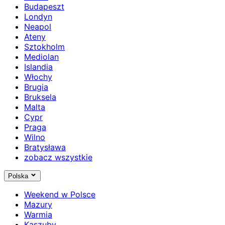
Budapeszt
Londyn
Neapol
Ateny
Sztokholm
Mediolan
Islandia
Włochy
Brugia
Bruksela
Malta
Cypr
Praga
Wilno
Bratysława
zobacz wszystkie
Polska
Weekend w Polsce
Mazury
Warmia
Kaszuby