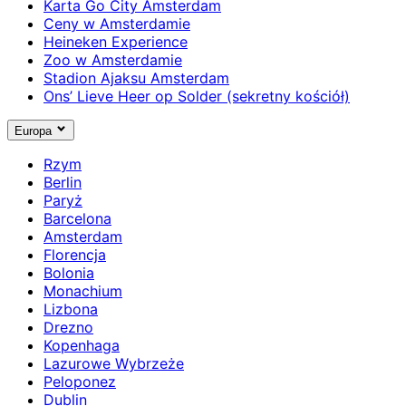
Karta Go City Amsterdam
Ceny w Amsterdamie
Heineken Experience
Zoo w Amsterdamie
Stadion Ajaksu Amsterdam
Ons’ Lieve Heer op Solder (sekretny kościół)
Europa
Rzym
Berlin
Paryż
Barcelona
Amsterdam
Florencja
Bolonia
Monachium
Lizbona
Drezno
Kopenhaga
Lazurowe Wybrzeże
Peloponez
Dublin