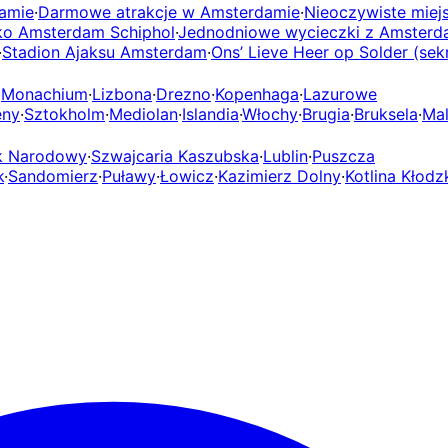
amie
·
Darmowe atrakcje w Amsterdamie
·
Nieoczywiste miej
ko Amsterdam Schiphol
·
Jednodniowe wycieczki z Amster
·
Stadion Ajaksu Amsterdam
·
Ons’ Lieve Heer op Solder (sek
·
Monachium
·
Lizbona
·
Drezno
·
Kopenhaga
·
Lazurowe
eny
·
Sztokholm
·
Mediolan
·
Islandia
·
Włochy
·
Brugia
·
Bruksela
·
Mal
rk Narodowy
·
Szwajcaria Kaszubska
·
Lublin
·
Puszcza
k
·
Sandomierz
·
Puławy
·
Łowicz
·
Kazimierz Dolny
·
Kotlina Kłodz