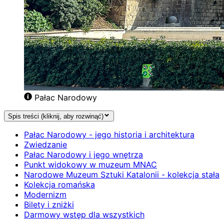
Pałac Narodowy
Spis treści (kliknij, aby rozwinąć)
Pałac Narodowy - jego historia i architektura
Zwiedzanie
Pałac Narodowy i jego wnętrza
Punkt widokowy w muzeum MNAC
Narodowe Muzeum Sztuki Katalonii - kolekcja stała
Kolekcja romańska
Modernizm
Bilety i zniżki
Darmowy wstęp dla wszystkich