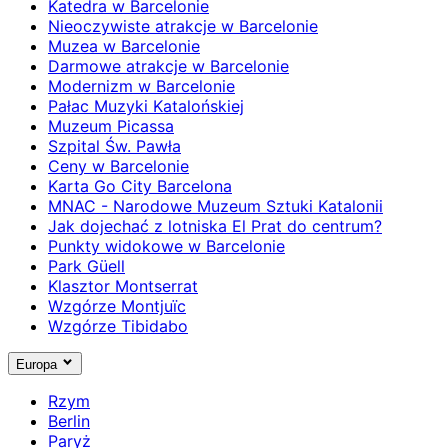
Katedra w Barcelonie
Nieoczywiste atrakcje w Barcelonie
Muzea w Barcelonie
Darmowe atrakcje w Barcelonie
Modernizm w Barcelonie
Pałac Muzyki Katalońskiej
Muzeum Picassa
Szpital Św. Pawła
Ceny w Barcelonie
Karta Go City Barcelona
MNAC - Narodowe Muzeum Sztuki Katalonii
Jak dojechać z lotniska El Prat do centrum?
Punkty widokowe w Barcelonie
Park Güell
Klasztor Montserrat
Wzgórze Montjuïc
Wzgórze Tibidabo
Europa
Rzym
Berlin
Paryż