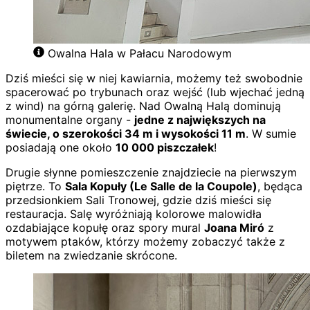
Owalna Hala w Pałacu Narodowym
Dziś mieści się w niej kawiarnia, możemy też swobodnie
spacerować po trybunach oraz wejść (lub wjechać jedną
z wind) na górną galerię. Nad Owalną Halą dominują
monumentalne organy -
jedne z największych na
świecie, o szerokości 34 m i wysokości 11 m
. W sumie
posiadają one około
10 000 piszczałek
!
Drugie słynne pomieszczenie znajdziecie na pierwszym
piętrze. To
Sala Kopuły (Le Salle de la Coupole)
, będąca
przedsionkiem Sali Tronowej, gdzie dziś mieści się
restauracja. Salę wyróżniają kolorowe malowidła
ozdabiające kopułę oraz spory mural
Joana Miró
z
motywem ptaków, którzy możemy zobaczyć także z
biletem na zwiedzanie skrócone.