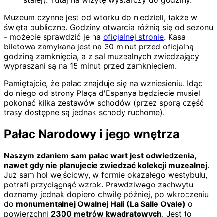
Muzeum czynne jest od wtorku do niedzieli, także w
święta publiczne. Godziny otwarcia różnią się od sezonu
- możecie sprawdzić je na
oficjalnej stronie
. Kasa
biletowa zamykana jest na 30 minut przed oficjalną
godziną zamknięcia, a z sal muzealnych zwiedzający
wypraszani są na 15 minut przed zamknięciem.
Pamiętajcie, że pałac znajduje się na wzniesieniu. Idąc
do niego od strony Plaça d'Espanya będziecie musieli
pokonać kilka zestawów schodów (przez sporą część
trasy dostępne są jednak schody ruchome).
Pałac Narodowy i jego wnętrza
Naszym zdaniem sam pałac wart jest odwiedzenia,
nawet gdy nie planujecie zwiedzać kolekcji muzealnej
.
Już sam hol wejściowy, w formie okazałego westybulu,
potrafi przyciągnąć wzrok. Prawdziwego zachwytu
doznamy jednak dopiero chwilę później, po wkroczeniu
do
monumentalnej Owalnej Hali (La Salle Ovale)
o
powierzchni
2300 metrów kwadratowych
. Jest to