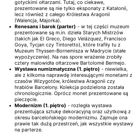
gotyckimi ołtarzami. Tutaj, co ciekawe,
prezentowane są nie tylko eksponaty z Katalonii,
lecz również z całego Królestwa Aragonii
(Walencja, Majorka).
Renesans i barok (parter)
- w tej części muzeum
prezentowane są m.in. dzieła Starych Mistrzów
(takich jak El Greco, Diego Velázquez, Francisco
Goya, Tycjan czy Tintoretto), które trafiły tu z
Muzeum Thyssen-Bornemisza w Madrycie (stałe
wypożyczenie). Na nas spore wrażenie zrobiły
cztery malowidła ołtarzowe Bartolomé Bermejo.
Wystawa numizmatyczna (1. piętro)
- niewielka,
ale z kilkoma naprawdę interesującymi monetami z
czasów Wizygotów, królestwa Aragonii czy
hrabiów Barcelony. Kolekcja podzielona została
chronologicznie. Oprócz monet prezentowane są
pieczęcie.
Modernizm (1. piętro)
- rozległa wystawa
prezentująca sztukę dekoracyjną oraz użytkową z
okresu barcelońskiego modernizmu. Zajmuje ona
prawie tak dużą przestrzeń, jak wszystkie wystawy
na parterze.