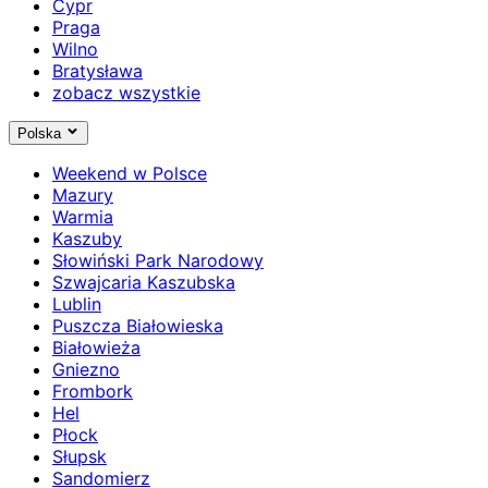
Cypr
Praga
Wilno
Bratysława
zobacz wszystkie
Polska
Weekend w Polsce
Mazury
Warmia
Kaszuby
Słowiński Park Narodowy
Szwajcaria Kaszubska
Lublin
Puszcza Białowieska
Białowieża
Gniezno
Frombork
Hel
Płock
Słupsk
Sandomierz