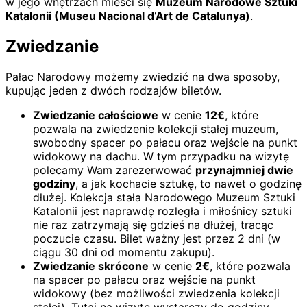
w jego wnętrzach mieści się
Muzeum Narodowe Sztuki
Katalonii (Museu Nacional d’Art de Catalunya)
.
Zwiedzanie
Pałac Narodowy możemy zwiedzić na dwa sposoby,
kupując jeden z dwóch rodzajów biletów.
Zwiedzanie całościowe
w cenie
12€
, które
pozwala na zwiedzenie kolekcji stałej muzeum,
swobodny spacer po pałacu oraz wejście na punkt
widokowy na dachu. W tym przypadku na wizytę
polecamy Wam zarezerwować
przynajmniej dwie
godziny
, a jak kochacie sztukę, to nawet o godzinę
dłużej. Kolekcja stała Narodowego Muzeum Sztuki
Katalonii jest naprawdę rozległa i miłośnicy sztuki
nie raz zatrzymają się gdzieś na dłużej, tracąc
poczucie czasu. Bilet ważny jest przez 2 dni (w
ciągu 30 dni od momentu zakupu).
Zwiedzanie skrócone
w cenie
2€
, które pozwala
na spacer po pałacu oraz wejście na punkt
widokowy (bez możliwości zwiedzenia kolekcji
stałej). Tutaj na wizytę wystarczy do godziny.