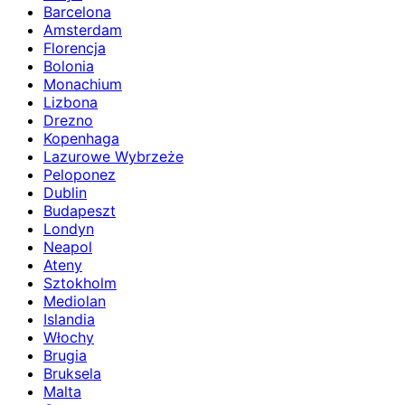
Barcelona
Amsterdam
Florencja
Bolonia
Monachium
Lizbona
Drezno
Kopenhaga
Lazurowe Wybrzeże
Peloponez
Dublin
Budapeszt
Londyn
Neapol
Ateny
Sztokholm
Mediolan
Islandia
Włochy
Brugia
Bruksela
Malta