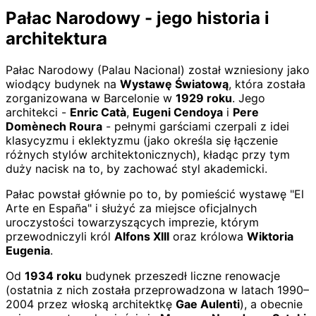
Pałac Narodowy - jego historia i
architektura
Pałac Narodowy (Palau Nacional) został wzniesiony jako
wiodący budynek na
Wystawę Światową
, która została
zorganizowana w Barcelonie w
1929 roku
. Jego
architekci -
Enric Catà
,
Eugeni Cendoya
i
Pere
Domènech Roura
- pełnymi garściami czerpali z idei
klasycyzmu i eklektyzmu (jako określa się łączenie
różnych stylów architektonicznych), kładąc przy tym
duży nacisk na to, by zachować styl akademicki.
Pałac powstał głównie po to, by pomieścić wystawę "El
Arte en España" i służyć za miejsce oficjalnych
uroczystości towarzyszących imprezie, którym
przewodniczyli król
Alfons XIII
oraz królowa
Wiktoria
Eugenia
.
Od
1934 roku
budynek przeszedł liczne renowacje
(ostatnia z nich została przeprowadzona w latach 1990–
2004 przez włoską architektkę
Gae Aulenti
), a obecnie