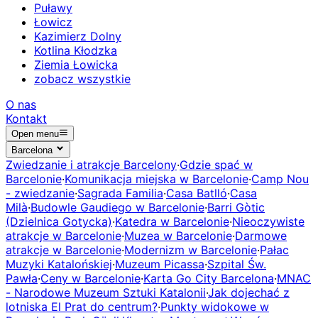
Puławy
Łowicz
Kazimierz Dolny
Kotlina Kłodzka
Ziemia Łowicka
zobacz wszystkie
O nas
Kontakt
Open menu
Barcelona
Zwiedzanie i atrakcje Barcelony
·
Gdzie spać w
Barcelonie
·
Komunikacja miejska w Barcelonie
·
Camp Nou
- zwiedzanie
·
Sagrada Familia
·
Casa Batlló
·
Casa
Milà
·
Budowle Gaudiego w Barcelonie
·
Barri Gòtic
(Dzielnica Gotycka)
·
Katedra w Barcelonie
·
Nieoczywiste
atrakcje w Barcelonie
·
Muzea w Barcelonie
·
Darmowe
atrakcje w Barcelonie
·
Modernizm w Barcelonie
·
Pałac
Muzyki Katalońskiej
·
Muzeum Picassa
·
Szpital Św.
Pawła
·
Ceny w Barcelonie
·
Karta Go City Barcelona
·
MNAC
- Narodowe Muzeum Sztuki Katalonii
·
Jak dojechać z
lotniska El Prat do centrum?
·
Punkty widokowe w