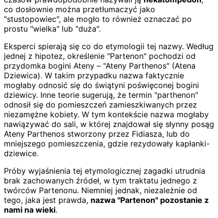
co dosłownie można przetłumaczyć jako
"stustopowiec", ale mogło to również oznaczać po
prostu "wielka" lub "duża".
Eksperci spierają się co do etymologii tej nazwy. Według
jednej z hipotez, określenie "Partenon" pochodzi od
przydomka bogini Ateny – "Ateny Parthenos" (Atena
Dziewica). W takim przypadku nazwa faktycznie
mogłaby odnosić się do świątyni poświęconej bogini
dziewicy. Inne teorie sugerują, że termin "parthenon"
odnosił się do pomieszczeń zamieszkiwanych przez
niezamężne kobiety. W tym kontekście nazwa mogłaby
nawiązywać do sali, w której znajdował się słynny posąg
Ateny Parthenos stworzony przez Fidiasza, lub do
mniejszego pomieszczenia, gdzie rezydowały kapłanki-
dziewice.
Próby wyjaśnienia tej etymologicznej zagadki utrudnia
brak zachowanych źródeł, w tym traktatu jednego z
twórców Partenonu. Niemniej jednak, niezależnie od
tego, jaka jest prawda,
nazwa "Partenon" pozostanie z
nami na wieki
.