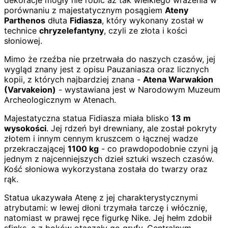
dekoracje mogły nie robić aż tak wielkiego wrażenia w
porównaniu z majestatycznym posągiem
Ateny
Parthenos
dłuta
Fidiasza
, który wykonany został w
technice
chryzelefantyny
, czyli ze złota i kości
słoniowej.
Mimo że rzeźba nie przetrwała do naszych czasów, jej
wygląd znany jest z opisu Pauzaniasza oraz licznych
kopii, z których najbardziej znana -
Atena Warwakion
(Varvakeion)
- wystawiana jest w Narodowym Muzeum
Archeologicznym w Atenach.
Majestatyczna statua Fidiasza miała blisko
13 m
wysokości
. Jej rdzeń był drewniany, ale został pokryty
złotem i innym cennym kruszcem o łącznej wadze
przekraczającej
1100 kg
- co prawdopodobnie czyni ją
jednym z najcenniejszych dzieł sztuki wszech czasów.
Kość słoniowa wykorzystana została do twarzy oraz
rąk.
Statua ukazywała Atenę z jej charakterystycznymi
atrybutami: w lewej dłoni trzymała tarczę i włócznię,
natomiast w prawej ręce figurkę Nike. Jej hełm zdobił