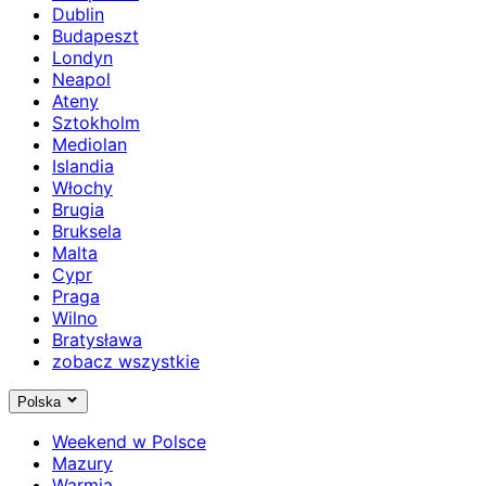
Dublin
Budapeszt
Londyn
Neapol
Ateny
Sztokholm
Mediolan
Islandia
Włochy
Brugia
Bruksela
Malta
Cypr
Praga
Wilno
Bratysława
zobacz wszystkie
Polska
Weekend w Polsce
Mazury
Warmia