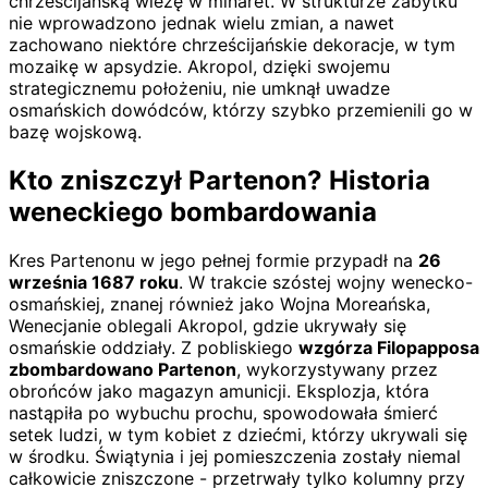
chrześcijańską wieżę w minaret. W strukturze zabytku
nie wprowadzono jednak wielu zmian, a nawet
zachowano niektóre chrześcijańskie dekoracje, w tym
mozaikę w apsydzie. Akropol, dzięki swojemu
strategicznemu położeniu, nie umknął uwadze
osmańskich dowódców, którzy szybko przemienili go w
bazę wojskową.
Kto zniszczył Partenon? Historia
weneckiego bombardowania
Kres Partenonu w jego pełnej formie przypadł na
26
września 1687 roku
. W trakcie szóstej wojny wenecko-
osmańskiej, znanej również jako Wojna Moreańska,
Wenecjanie oblegali Akropol, gdzie ukrywały się
osmańskie oddziały. Z pobliskiego
wzgórza Filopapposa
zbombardowano Partenon
, wykorzystywany przez
obrońców jako magazyn amunicji. Eksplozja, która
nastąpiła po wybuchu prochu, spowodowała śmierć
setek ludzi, w tym kobiet z dziećmi, którzy ukrywali się
w środku. Świątynia i jej pomieszczenia zostały niemal
całkowicie zniszczone - przetrwały tylko kolumny przy