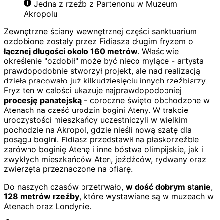
Jedna z rzeźb z Partenonu w Muzeum
Akropolu
Zewnętrzne ściany wewnętrznej części sanktuarium
ozdobione zostały przez Fidiasza długim fryzem o
łącznej długości około 160 metrów
. Właściwie
określenie "ozdobił" może być nieco mylące - artysta
prawdopodobnie stworzył projekt, ale nad realizacją
dzieła pracowało już kilkudziesięciu innych rzeźbiarzy.
Fryz ten w całości ukazuje najprawdopodobniej
procesję panatejską
- coroczne święto obchodzone w
Atenach na cześć urodzin bogini Ateny. W trakcie
uroczystości mieszkańcy uczestniczyli w wielkim
pochodzie na Akropol, gdzie nieśli nową szatę dla
posągu bogini. Fidiasz przedstawił na płaskorzeźbie
zarówno boginię Atenę i inne bóstwa olimpijskie, jak i
zwykłych mieszkańców Aten, jeźdźców, rydwany oraz
zwierzęta przeznaczone na ofiarę.
Do naszych czasów przetrwało,
w dość dobrym stanie
,
128 metrów rzeźby
, które wystawiane są w muzeach w
Atenach oraz Londynie.