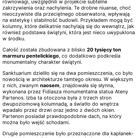
równowagi, uwzględnili w projekcie subtelne
zakrzywienia oraz nachylenia. Te drobne niuanse, choć
nieoczywiste dla przeciętnego obserwatora, wpływają
na estetykę i stabilność budowli. Przykładem mogą być
kolumny, które delikatnie nachylają się do wewnątrz, jak
również podstawa świątyni, która jest nieco uwypuklona
w środku.
Całość została zbudowana z blisko
20 tysięcy ton
marmuru pentelickiego
, co dodatkowo podkreśla
monumentalny charakter świątyni.
Sanktuarium dzieliło się na dwa pomieszczenia, co było
nowością w architekturze tamtego okresu. W większym
z nich, zwanym
naosem
, znajdowała się słynna,
wykonana przez Fidiasza monumentalna statua Ateny
Partenos. Izba ta otoczona była z trzech stron
dwupoziomową kolumnadą, a światło do wnętrza
wpadało przez drzwi oraz jedno z dwóch okien.
Partenon posiadał prawdopodobnie dach, na który
można było wejść schodami.
Drugie pomieszczenie było przeznaczone dla kapłanek-