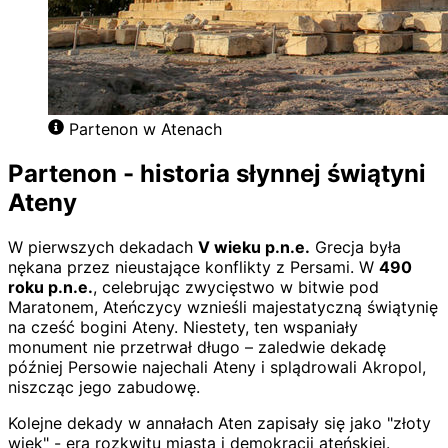
Partenon w Atenach
Partenon - historia słynnej świątyni
Ateny
W pierwszych dekadach
V wieku p.n.e.
Grecja była
nękana przez nieustające konflikty z Persami. W
490
roku p.n.e.
, celebrując zwycięstwo w bitwie pod
Maratonem, Ateńczycy wznieśli majestatyczną świątynię
na cześć bogini Ateny. Niestety, ten wspaniały
monument nie przetrwał długo – zaledwie dekadę
później Persowie najechali Ateny i splądrowali Akropol,
niszcząc jego zabudowę.
Kolejne dekady w annałach Aten zapisały się jako "złoty
wiek" - era rozkwitu miasta i demokracji ateńskiej.