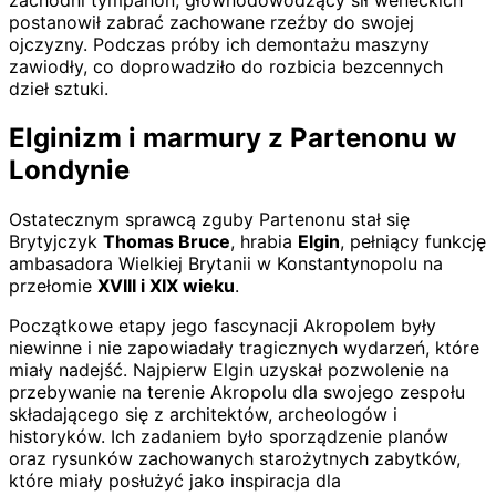
zachodni tympanon, głównodowodzący sił weneckich
postanowił zabrać zachowane rzeźby do swojej
ojczyzny. Podczas próby ich demontażu maszyny
zawiodły, co doprowadziło do rozbicia bezcennych
dzieł sztuki.
Elginizm i marmury z Partenonu w
Londynie
Ostatecznym sprawcą zguby Partenonu stał się
Brytyjczyk
Thomas Bruce
, hrabia
Elgin
, pełniący funkcję
ambasadora Wielkiej Brytanii w Konstantynopolu na
przełomie
XVIII i XIX wieku
.
Początkowe etapy jego fascynacji Akropolem były
niewinne i nie zapowiadały tragicznych wydarzeń, które
miały nadejść. Najpierw Elgin uzyskał pozwolenie na
przebywanie na terenie Akropolu dla swojego zespołu
składającego się z architektów, archeologów i
historyków. Ich zadaniem było sporządzenie planów
oraz rysunków zachowanych starożytnych zabytków,
które miały posłużyć jako inspiracja dla