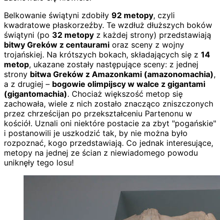
Belkowanie świątyni zdobiły
92 metopy
, czyli
kwadratowe płaskorzeźby. Te wzdłuż dłuższych boków
świątyni (po
32 metopy
z każdej strony) przedstawiają
bitwy Greków z centaurami
oraz sceny z wojny
trojańskiej. Na krótszych bokach, składających się z
14
metop
, ukazane zostały następujące sceny: z jednej
strony
bitwa Greków z Amazonkami (amazonomachia)
,
a z drugiej –
bogowie olimpijscy w walce z gigantami
(gigantomachia)
. Chociaż większość metop się
zachowała, wiele z nich zostało znacząco zniszczonych
przez chrześcijan po przekształceniu Partenonu w
kościół. Uznali oni niektóre postacie za zbyt "pogańskie"
i postanowili je uszkodzić tak, by nie można było
rozpoznać, kogo przedstawiają. Co jednak interesujące,
metopy na jednej ze ścian z niewiadomego powodu
uniknęły tego losu!