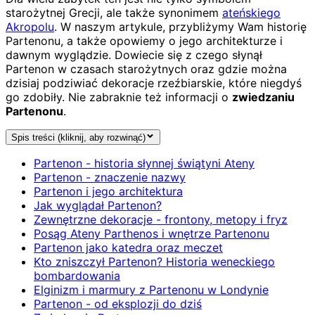
starożytnej Grecji, ale także synonimem
ateńskiego
Akropolu
. W naszym artykule, przybliżymy Wam historię
Partenonu, a także opowiemy o jego architekturze i
dawnym wyglądzie. Dowiecie się z czego słynął
Partenon w czasach starożytnych oraz gdzie można
dzisiaj podziwiać dekoracje rzeźbiarskie, które niegdyś
go zdobiły. Nie zabraknie też informacji o
zwiedzaniu
Partenonu
.
Spis treści (kliknij, aby rozwinąć)
Partenon - historia słynnej świątyni Ateny
Partenon - znaczenie nazwy
Partenon i jego architektura
Jak wyglądał Partenon?
Zewnętrzne dekoracje - frontony, metopy i fryz
Posąg Ateny Parthenos i wnętrze Partenonu
Partenon jako katedra oraz meczet
Kto zniszczył Partenon? Historia weneckiego
bombardowania
Elginizm i marmury z Partenonu w Londynie
Partenon - od eksplozji do dziś