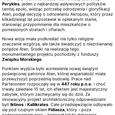
Perykles
, jeden z najbardziej wpływowych polityków
tamtej epoki, widząc potrzebę odrodzenia i gloryfikacji
Aten, podjął decyzję o odnowieniu Akropolu, który przez
kilkadziesiąt lat pozostawał w opłakanym stanie,
stanowiąc przypomnienie dla mieszkańców o
poniesionych stratach i ofiarach.
Nowa wizja miała podkreślać nie tylko religijne
znaczenie wzgórza, ale także świadczyć o niezrównanej
potędze Aten. Środki na realizację tego
monumentalnego projektu pochodziły z funduszy
Związku Morskiego
.
Punktem wyjścia było wzniesienie nowej świątyni
poświęconej patronce Aten, której wspaniałość miała
przewyższyć poprzednią budowlę. Prace nad
Partenonem rozpoczęły się w
447 roku p.n.e.
i choć
trwały zaledwie 15 lat, ich efektem jest majestatyczny
zabytek, którym zachwycamy się do dziś. Za
innowacyjny projekt architektoniczny odpowiedzialni
byli
Iktinos
i
Kallikrates
. Całe przedsięwzięcie odbywało
się pod czujnym okiem
Fidiasza
, który - poza
nadzorowaniem prac - kierował także dekoracją