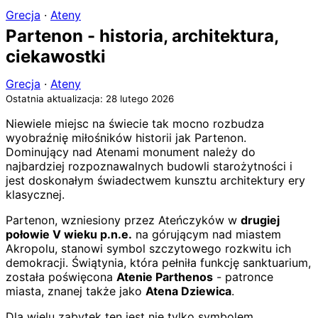
Grecja
·
Ateny
Partenon - historia, architektura,
ciekawostki
Grecja
·
Ateny
Ostatnia aktualizacja: 28 lutego 2026
Niewiele miejsc na świecie tak mocno rozbudza
wyobraźnię miłośników historii jak Partenon.
Dominujący nad Atenami monument należy do
najbardziej rozpoznawalnych budowli starożytności i
jest doskonałym świadectwem kunsztu architektury ery
klasycznej.
Partenon, wzniesiony przez Ateńczyków w
drugiej
połowie V wieku p.n.e.
na górującym nad miastem
Akropolu, stanowi symbol szczytowego rozkwitu ich
demokracji. Świątynia, która pełniła funkcję sanktuarium,
została poświęcona
Atenie Parthenos
- patronce
miasta, znanej także jako
Atena Dziewica
.
Dla wielu zabytek ten jest nie tylko symbolem