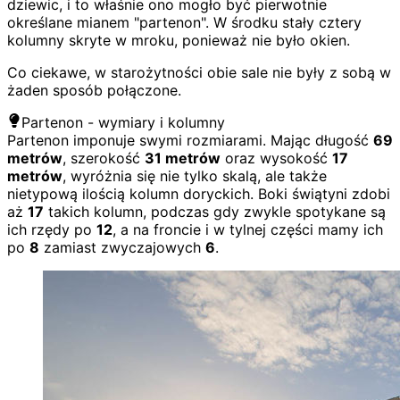
dziewic, i to właśnie ono mogło być pierwotnie
określane mianem "partenon". W środku stały cztery
kolumny skryte w mroku, ponieważ nie było okien.
Co ciekawe, w starożytności obie sale nie były z sobą w
żaden sposób połączone.
Partenon - wymiary i kolumny
Partenon imponuje swymi rozmiarami. Mając długość
69
metrów
, szerokość
31 metrów
oraz wysokość
17
metrów
, wyróżnia się nie tylko skalą, ale także
nietypową ilością kolumn doryckich. Boki świątyni zdobi
aż
17
takich kolumn, podczas gdy zwykle spotykane są
ich rzędy po
12
, a na froncie i w tylnej części mamy ich
po
8
zamiast zwyczajowych
6
.