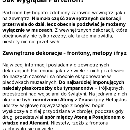
Partenon był bogato zdobiony zarówno wewnątrz, jak i
na zewnątrz.
Niemała część zewnętrznych dekoracji
przetrwała do dziś, lecz obecnie podziwiać je możemy
wyłącznie w muzeach
. Z wewnętrznych dekoracji, które
obejmowały nie tylko rzeźby, ale także malowidła,
niestety nic nie przetrwało.
Zewnętrzne dekoracje - frontony, metopy i fryz
Najwięcej informacji posiadamy o zewnętrznych
dekoracjach Partenonu, jako że wiele z nich przetrwało
do naszych czasów i są obecnie eksponowane w
placówkach muzealnych.
Do najbardziej imponujących
należały płaskorzeźby obu tympanonów
– trójkątnych
przestrzeni nad wejściami do świątyni. Na jednym z nich
ukazane było
narodzenie Ateny z Zeusa
(gdy Hefajstos
uderzył w głowę najwyższego z bogów, bogini
wyskoczyła z niej przyodziana w zbroję), podczas gdy
drugi przedstawiał
spór między Ateną a Posejdonem o
władzę nad Atenami
. Niestety, rzeźb z frontonu
zachowało się niewiele.