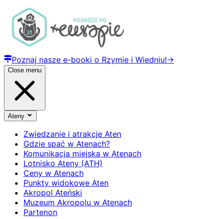
Poznaj nasze e-booki o Rzymie i Wiedniu!
→
Close menu
Ateny
Zwiedzanie i atrakcje Aten
Gdzie spać w Atenach?
Komunikacja miejska w Atenach
Lotnisko Ateny (ATH)
Ceny w Atenach
Punkty widokowe Aten
Akropol Ateński
Muzeum Akropolu w Atenach
Partenon