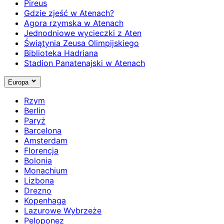
Pireus
Gdzie zjeść w Atenach?
Agora rzymska w Atenach
Jednodniowe wycieczki z Aten
Świątynia Zeusa Olimpijskiego
Biblioteka Hadriana
Stadion Panatenajski w Atenach
Europa
Rzym
Berlin
Paryż
Barcelona
Amsterdam
Florencja
Bolonia
Monachium
Lizbona
Drezno
Kopenhaga
Lazurowe Wybrzeże
Peloponez