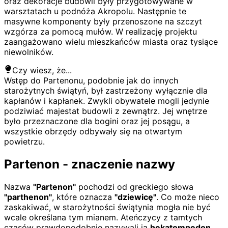
oraz dekoracje budowli były przygotowywane w
warsztatach u podnóża Akropolu. Następnie te
masywne komponenty były przenoszone na szczyt
wzgórza za pomocą mułów. W realizację projektu
zaangażowano wielu mieszkańców miasta oraz tysiące
niewolników.
Czy wiesz, że...
Wstęp do Partenonu, podobnie jak do innych
starożytnych świątyń, był zastrzeżony wyłącznie dla
kapłanów i kapłanek. Zwykli obywatele mogli jedynie
podziwiać majestat budowli z zewnątrz. Jej wnętrze
było przeznaczone dla bogini oraz jej posągu, a
wszystkie obrzędy odbywały się na otwartym
powietrzu.
Partenon - znaczenie nazwy
Nazwa
"Partenon"
pochodzi od greckiego słowa
"parthenon"
, które oznacza
"dziewicę"
. Co może nieco
zaskakiwać, w starożytności świątynia mogła nie być
wcale określana tym mianem. Ateńczycy z tamtych
czasów prawdopodobnie nazywali ją
hekatompedon
,