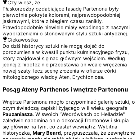
Czy wiesz, że...
Płaskorzeźby ozdabiające fasadę Partenonu były
pierwotnie pokryte kolorami, najprawdopodobniej
jaskrawymi, które z biegiem czasu zanikły.
Prawdopodobnie niewiele miały wspólnego z naszymi
wyobrażeniami o stonowanym stylu sztuki antycznej.
Ciekawostka
Do dziś historycy sztuki nie mogą dojść do
porozumienia w kwestii punktu kulminacyjnego fryzu,
który znajdował się nad głównym wejściem. Według
jednej z hipotez nie przedstawia on wcale wręczenia
nowej szaty, lecz scenę złożenia w ofierze córki
mitologicznego władcy Aten, Erychtoniosa.
Posąg Ateny Parthenos i wnętrze Partenonu
Wnętrze Partenonu mogło przypominać galerię sztuki, o
czym świadczą zapiski żyjącego w II wieku geografa
Pauzaniasza
. W swoich "Wędrówkach po Helladzie"
zaledwie napomina on o dekoracji frontonów i skupia
się głównie na tym, co zastał wewnątrz. Wybitna
historyczka,
Mary Beard
, przypuszczała, że zewnętrzne