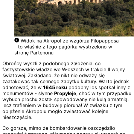
Widok na Akropol ze wzgórza Filopapposa
- to właśnie z tego pagórka wystrzelono w
stronę Partenonu
Obrońcy wyszli z podobnego założenia, co
faszystowskie władze we Włoszech w trakcie II wojny
światowej. Zakładano, że nikt nie odważy się
zaatakować tak cennego zabytku kultury. Warto jednak
odnotować, że w
1645 roku
podobny los spotkał inny z
monumentów - słynne
Propyleje
, choć w tym przypadku
wybuch prochu został spowodowany nie kulą armatnią,
lecz trafieniem w budowlę pioruna! W związku z tym
oblężenie Akropolu mogło zwiastować kolejne
nieszczęście.
Co gorsza, mimo że bombardowanie oszczędziło