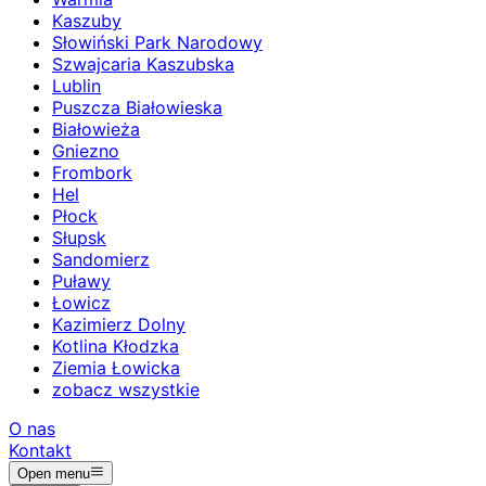
Kaszuby
Słowiński Park Narodowy
Szwajcaria Kaszubska
Lublin
Puszcza Białowieska
Białowieża
Gniezno
Frombork
Hel
Płock
Słupsk
Sandomierz
Puławy
Łowicz
Kazimierz Dolny
Kotlina Kłodzka
Ziemia Łowicka
zobacz wszystkie
O nas
Kontakt
Open menu