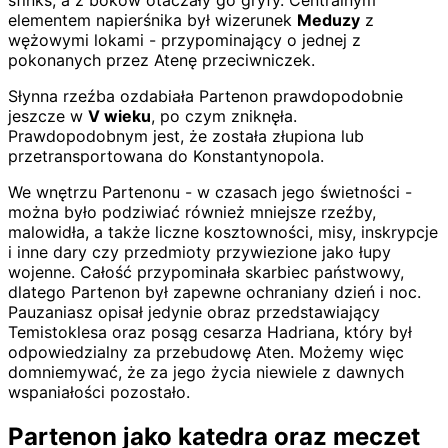
sfinks, a z boków otaczały go gryfy. Centralnym
elementem napierśnika był wizerunek
Meduzy
z
wężowymi lokami - przypominający o jednej z
pokonanych przez Atenę przeciwniczek.
Słynna rzeźba ozdabiała Partenon prawdopodobnie
jeszcze w
V wieku
, po czym zniknęła.
Prawdopodobnym jest, że została złupiona lub
przetransportowana do Konstantynopola.
We wnętrzu Partenonu - w czasach jego świetności -
można było podziwiać również mniejsze rzeźby,
malowidła, a także liczne kosztowności, misy, inskrypcje
i inne dary czy przedmioty przywiezione jako łupy
wojenne. Całość przypominała skarbiec państwowy,
dlatego Partenon był zapewne ochraniany dzień i noc.
Pauzaniasz opisał jedynie obraz przedstawiający
Temistoklesa oraz posąg cesarza Hadriana, który był
odpowiedzialny za przebudowę Aten. Możemy więc
domniemywać, że za jego życia niewiele z dawnych
wspaniałości pozostało.
Partenon jako katedra oraz meczet