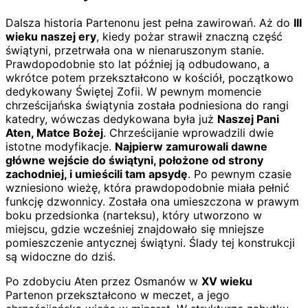
Dalsza historia Partenonu jest pełna zawirowań. Aż do
III
wieku naszej ery
, kiedy pożar strawił znaczną część
świątyni, przetrwała ona w nienaruszonym stanie.
Prawdopodobnie sto lat później ją odbudowano, a
wkrótce potem przekształcono w kościół, początkowo
dedykowany Świętej Zofii. W pewnym momencie
chrześcijańska świątynia została podniesiona do rangi
katedry, wówczas dedykowana była już
Naszej Pani
Aten, Matce Bożej
. Chrześcijanie wprowadzili dwie
istotne modyfikacje.
Najpierw zamurowali dawne
główne wejście do świątyni, położone od strony
zachodniej, i umieścili tam apsydę
. Po pewnym czasie
wzniesiono wieżę, która prawdopodobnie miała pełnić
funkcję dzwonnicy. Została ona umieszczona w prawym
boku przedsionka (narteksu), który utworzono w
miejscu, gdzie wcześniej znajdowało się mniejsze
pomieszczenie antycznej świątyni. Ślady tej konstrukcji
są widoczne do dziś.
Po zdobyciu Aten przez Osmanów w
XV wieku
Partenon przekształcono w meczet, a jego