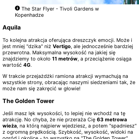
The Star Flyer - Tivoli Gardens w
Kopenhadze
Aquila
To kolejna atrakcja oferująca dreszczyk emocji. Może i
jest mniej "dzika" niż
Vertigo
, ale jednocześnie bardziej
przewrotna. Maksymalna wysokość na jakiej się
znajdziemy to około
11 metrów
, a przeciążenie osiąga
wartość
4G
.
W trakcie przejażdżki ramiona atrakcji wymachują na
wszystkie strony, obracając naszymi siedzeniami tak, że
może nam się zakręcić w głowie!
The Golden Tower
Jeśli masz lęk wysokości, to lepiej nie wchodź na tę
atrakcję. No chyba, że nie przeraża Cię
63 metrowa
wieża
, na którą najpierw wjedziesz, a potem "spadniesz"
z ogromną prędkością. Szybkość, wysokość, widoki na
ogród i okolicę - to wszystko na "The Golden Tower",