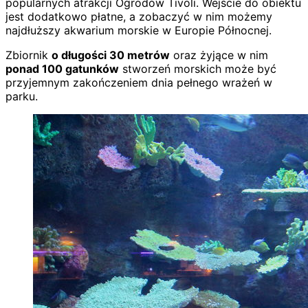
popularnych atrakcji Ogrodów Tivoli. Wejście do obiektu
jest dodatkowo płatne, a zobaczyć w nim możemy
najdłuższy akwarium morskie w Europie Północnej.
Zbiornik
o długości 30 metrów
oraz żyjące w nim
ponad 100 gatunków
stworzeń morskich może być
przyjemnym zakończeniem dnia pełnego wrażeń w
parku.