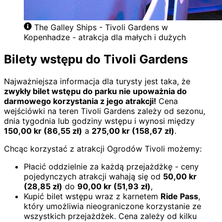
The Galley Ships - Tivoli Gardens w
Kopenhadze - atrakcja dla małych i dużych
Bilety wstępu do Tivoli Gardens
Najważniejsza informacja dla turysty jest taka, że
zwykły bilet wstępu do parku nie upoważnia do
darmowego korzystania z jego atrakcji!
Cena
wejściówki na teren Tivoli Gardens zależy od sezonu,
dnia tygodnia lub godziny wstępu i wynosi między
150,00
kr
(
86,55
zł)
a
275,00
kr
(
158,67
zł)
.
Chcąc korzystać z atrakcji Ogrodów Tivoli możemy:
Płacić oddzielnie za każdą przejażdżkę - ceny
pojedynczych atrakcji wahają się od
50,00
kr
(
28,85
zł)
do
90,00
kr
(
51,93
zł)
,
Kupić bilet wstępu wraz z karnetem
Ride Pass
,
który umożliwia nieograniczone korzystanie ze
wszystkich przejażdżek. Cena zależy od kilku