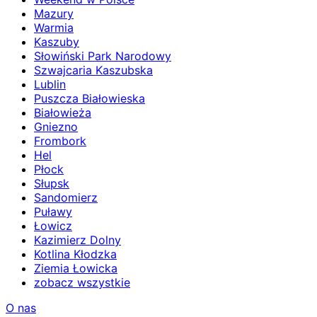
Mazury
Warmia
Kaszuby
Słowiński Park Narodowy
Szwajcaria Kaszubska
Lublin
Puszcza Białowieska
Białowieża
Gniezno
Frombork
Hel
Płock
Słupsk
Sandomierz
Puławy
Łowicz
Kazimierz Dolny
Kotlina Kłodzka
Ziemia Łowicka
zobacz wszystkie
O nas