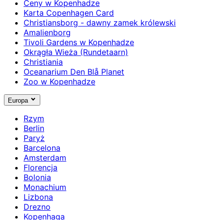
Ceny w Kopenhadze
Karta Copenhagen Card
Christiansborg - dawny zamek królewski
Amalienborg
Tivoli Gardens w Kopenhadze
Okrągła Wieża (Rundetaarn)
Christiania
Oceanarium Den Blå Planet
Zoo w Kopenhadze
Europa
Rzym
Berlin
Paryż
Barcelona
Amsterdam
Florencja
Bolonia
Monachium
Lizbona
Drezno
Kopenhaga