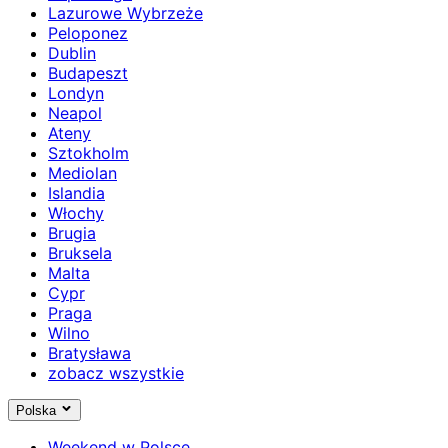
Lazurowe Wybrzeże
Peloponez
Dublin
Budapeszt
Londyn
Neapol
Ateny
Sztokholm
Mediolan
Islandia
Włochy
Brugia
Bruksela
Malta
Cypr
Praga
Wilno
Bratysława
zobacz wszystkie
Polska
Weekend w Polsce