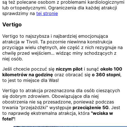
są też polecane osobom z problemami kardiologicznymi
lub ortopedycznymi. Ograniczenia dla każdej atrakcji
sprawdzimy na
tej stronie
Vertigo
Vertigo to najszybsza i najbardziej emocjonująca
atrakcja w Tivoli. Ta pozornie niewinna konstrukcja
przyciąga wielu chętnych, ale część z nich rezygnuje na
chwilę przed wejściem... widząc miny schodzących z
niej osób.
Jeśli chcecie poczuć się
niczym pilot
i sunąć
około 100
kilometrów na godzinę
oraz obracać się
o 360 stopni
,
to jest to miejsce dla Was!
Vertigo to atrakcja przeznaczona dla osób cieszących
się dobrym zdrowiem. Obowiązujące dla niej
obostrzenia nie są przesadzone, ponieważ podczas
trwania "przejażdżki" występuje
przeciążenie 5G
. Jest
to naprawdę ekstremalna atrakcja, która
"wciska w
fotel"
!