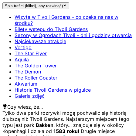
Spis treści (kliknij, aby rozwinąć)
Wizyta w Tivoli Gardens - co czeka na nas w
środku?
Bilety wstępu do Tivoli Gardens
Sezony w Ogrodach Tivoli - dni i godziny otwarcia
Najciekawsze atrakcje
Vertigo
The Star Flyer
Aquila
The Golden Tower
The Demon
The Roller Coaster
Akwarium
Historia Tivoli Gardens w pigułce
Galeria zdjęć
Czy wiesz, że...
Tylko dwa parki rozrywki mogą pochwalić się historią
dłuższą niż Tivoli Gardens. Najstarszym miejscem tego
typu jest park
Bakken
, który... znajduje się w okolicy
Kopenhagi i działa od
1583 roku!
Drugie miejsce