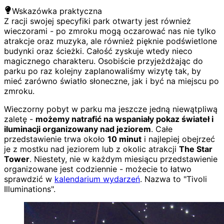
Wskazówka praktyczna
Z racji swojej specyfiki park otwarty jest również
wieczorami - po zmroku mogą oczarować nas nie tylko
atrakcje oraz muzyka, ale również pięknie podświetlone
budynki oraz ścieżki. Całość zyskuje wtedy nieco
magicznego charakteru. Osobiście przyjeżdżając do
parku po raz kolejny zaplanowaliśmy wizytę tak, by
mieć zarówno światło słoneczne, jak i być na miejscu po
zmroku.
Wieczorny pobyt w parku ma jeszcze jedną niewątpliwą
zaletę -
możemy natrafić na wspaniały pokaz świateł i
iluminacji organizowany nad jeziorem
. Całe
przedstawienie trwa około
10 minut
i najlepiej obejrzeć
je z mostku nad jeziorem lub z okolic atrakcji
The Star
Tower
. Niestety, nie w każdym miesiącu przedstawienie
organizowane jest codziennie - możecie to łatwo
sprawdzić w
kalendarium wydarzeń
. Nazwa to "Tivoli
Illuminations".