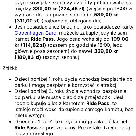
czynników jak sezon czy dzień tygodnia i waha się
między
389,00
kr
(
224,45
zł)
(wejście po 18:00 w
wybrane dni lub poza sezonem) a
539,00
kr
(
311,00
zł)
(najbardziej oblegane dni).
Jeśli posiadacie już bilet, np. jako posiadacze karty
Copenhagen Card
, możecie zakupić jedynie sam
karnet
Ride Pass
. Jego cena waha się od
199,00
kr
(
114,82
zł)
(czasem po godzinie 18:00, lecz
głównie poza sezonem) do nawet
329,00
kr
(
189,83
zł)
(szczyt sezonu).
Zniżki:
Dzieci poniżej 1. roku życia wchodzą bezpłatnie do
parku i mogą bezpłatnie korzystać z atrakcji.
Dzieci poniżej 3. roku życia wchodzą bezpłatnie
do parku, ale muszą płacić za przejażdżki. Jeśli
rodzic kupuje bilet z karnetem
Ride Pass
, to
istnieje możliwość dokupienia samego karnetu, bez
biletu wstępu.
Dzieci od 1 do 7 roku życia mogą zakupić karnet
Ride Pass
za połowę ceny. Pozostałe dzieci płacą
jak za dorosłego.