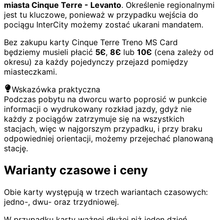
miasta Cinque Terre - Levanto
. Określenie regionalnymi
jest tu kluczowe, ponieważ w przypadku wejścia do
pociągu InterCity możemy zostać ukarani mandatem.
Bez zakupu karty Cinque Terre Treno MS Card
będziemy musieli płacić
5Є
,
8Є
lub
10Є
(cena zależy od
okresu) za każdy pojedynczy przejazd pomiędzy
miasteczkami.
Wskazówka praktyczna
Podczas pobytu na dworcu warto poprosić w punkcie
informacji o wydrukowany rozkład jazdy, gdyż nie
każdy z pociągów zatrzymuje się na wszystkich
stacjach, więc w najgorszym przypadku, i przy braku
odpowiedniej orientacji, możemy przejechać planowaną
stację.
Warianty czasowe i ceny
Obie karty występują w trzech wariantach czasowych:
jedno-, dwu- oraz trzydniowej.
W przypadku karty ważnej dłużej niż jeden dzień