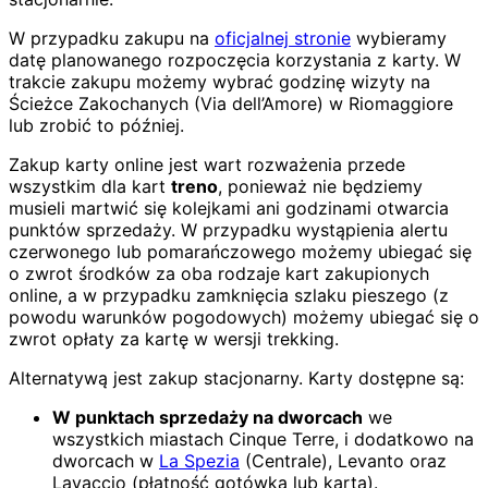
W przypadku zakupu na
oficjalnej stronie
wybieramy
datę planowanego rozpoczęcia korzystania z karty. W
trakcie zakupu możemy wybrać godzinę wizyty na
Ścieżce Zakochanych (Via dell’Amore) w Riomaggiore
lub zrobić to później.
Zakup karty online jest wart rozważenia przede
wszystkim dla kart
treno
, ponieważ nie będziemy
musieli martwić się kolejkami ani godzinami otwarcia
punktów sprzedaży. W przypadku wystąpienia alertu
czerwonego lub pomarańczowego możemy ubiegać się
o zwrot środków za oba rodzaje kart zakupionych
online, a w przypadku zamknięcia szlaku pieszego (z
powodu warunków pogodowych) możemy ubiegać się o
zwrot opłaty za kartę w wersji trekking.
Alternatywą jest zakup stacjonarny. Karty dostępne są:
W punktach sprzedaży na dworcach
we
wszystkich miastach Cinque Terre, i dodatkowo na
dworcach w
La Spezia
(Centrale), Levanto oraz
Lavaccio (płatność gotówką lub kartą).