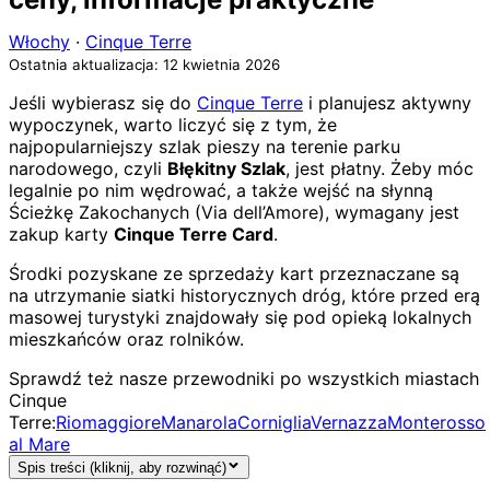
Włochy
·
Cinque Terre
Ostatnia aktualizacja: 12 kwietnia 2026
Jeśli wybierasz się do
Cinque Terre
i planujesz aktywny
wypoczynek, warto liczyć się z tym, że
najpopularniejszy szlak pieszy na terenie parku
narodowego, czyli
Błękitny Szlak
, jest płatny. Żeby móc
legalnie po nim wędrować, a także wejść na słynną
Ścieżkę Zakochanych (Via dell’Amore), wymagany jest
zakup karty
Cinque Terre Card
.
Środki pozyskane ze sprzedaży kart przeznaczane są
na utrzymanie siatki historycznych dróg, które przed erą
masowej turystyki znajdowały się pod opieką lokalnych
mieszkańców oraz rolników.
Sprawdź też nasze przewodniki po wszystkich miastach
Cinque
Terre:
Riomaggiore
Manarola
Corniglia
Vernazza
Monterosso
al Mare
Spis treści (kliknij, aby rozwinąć)