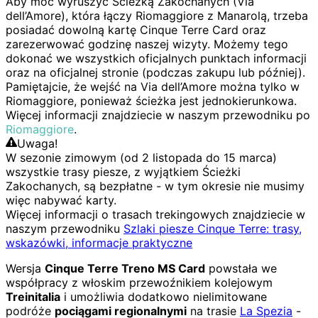
Aby móc wyruszyć Ścieżką Zakochanych (Via
dell’Amore), która łączy Riomaggiore z Manarolą, trzeba
posiadać dowolną kartę Cinque Terre Card oraz
zarezerwować godzinę naszej wizyty. Możemy tego
dokonać we wszystkich oficjalnych punktach informacji
oraz na oficjalnej stronie (podczas zakupu lub później).
Pamiętajcie, że wejść na Via dell’Amore można tylko w
Riomaggiore, ponieważ ścieżka jest jednokierunkowa.
Więcej informacji znajdziecie w naszym przewodniku po
Riomaggiore
.
Uwaga!
W sezonie zimowym (od 2 listopada do 15 marca)
wszystkie trasy piesze, z wyjątkiem Ścieżki
Zakochanych, są bezpłatne - w tym okresie nie musimy
więc nabywać karty.
Więcej informacji o trasach trekingowych znajdziecie w
naszym przewodniku
Szlaki piesze Cinque Terre: trasy,
wskazówki, informacje praktyczne
Wersja
Cinque Terre Treno MS Card
powstała we
współpracy z włoskim przewoźnikiem kolejowym
Treinitalia
i umożliwia dodatkowo nielimitowane
podróże
pociągami regionalnymi
na trasie
La Spezia
-