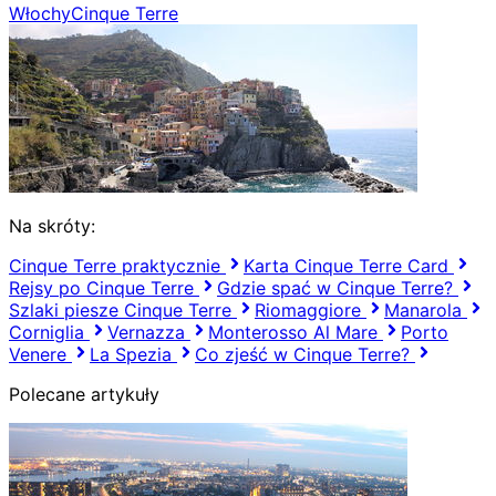
Włochy
Cinque Terre
Na skróty:
Cinque Terre praktycznie
Karta Cinque Terre Card
Rejsy po Cinque Terre
Gdzie spać w Cinque Terre?
Szlaki piesze Cinque Terre
Riomaggiore
Manarola
Corniglia
Vernazza
Monterosso Al Mare
Porto
Venere
La Spezia
Co zjeść w Cinque Terre?
Polecane artykuły