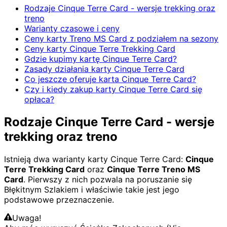
Rodzaje Cinque Terre Card - wersje trekking oraz
treno
Warianty czasowe i ceny
Ceny karty Treno MS Card z podziałem na sezony
Ceny karty Cinque Terre Trekking Card
Gdzie kupimy kartę Cinque Terre Card?
Zasady działania karty Cinque Terre Card
Co jeszcze oferuje karta Cinque Terre Card?
Czy i kiedy zakup karty Cinque Terre Card się
opłaca?
Rodzaje Cinque Terre Card - wersje
trekking oraz treno
Istnieją dwa warianty karty Cinque Terre Card:
Cinque
Terre Trekking Card
oraz
Cinque Terre Treno MS
Card
. Pierwszy z nich pozwala na poruszanie się
Błękitnym Szlakiem i właściwie takie jest jego
podstawowe przeznaczenie.
Uwaga!