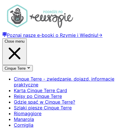
Poznaj nasze e-booki o Rzymie i Wiedniu!
→
Close menu
Cinque Terre
Cinque Terre - zwiedzanie, dojazd, informacje
praktyczne
Karta Cinque Terre Card
Rejsy po Cinque Terre
Gdzie spać w Cinque Terre?
Szlaki piesze Cinque Terre
Riomaggiore
Manarola
Corniglia