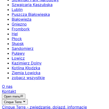
Szwajcaria Kaszubska
Lublin
Puszcza Białowieska
Białowieża
Gniezno
Frombork
Hel
Płock
Słupsk
Sandomierz
Puławy
Łowicz
Kazimierz Dolny
Kotlina Kłodzka
Ziemia Łowicka
zobacz wszystkie
O nas
Kontakt
Open menu
Cinque Terre
Cinque Terre - zwiedzanie, dojazd, informacje