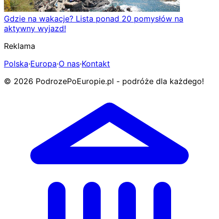
Gdzie na wakacje? Lista ponad 20 pomysłów na
aktywny wyjazd!
Reklama
Polska
·
Europa
·
O nas
·
Kontakt
© 2026 PodrozePoEuropie.pl - podróże dla każdego!