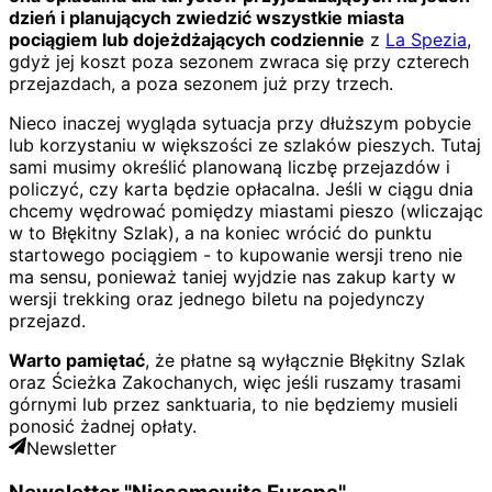
dzień i planujących zwiedzić wszystkie miasta
pociągiem lub dojeżdżających codziennie
z
La Spezia
,
gdyż jej koszt poza sezonem zwraca się przy czterech
przejazdach, a poza sezonem już przy trzech.
Nieco inaczej wygląda sytuacja przy dłuższym pobycie
lub korzystaniu w większości ze szlaków pieszych. Tutaj
sami musimy określić planowaną liczbę przejazdów i
policzyć, czy karta będzie opłacalna. Jeśli w ciągu dnia
chcemy wędrować pomiędzy miastami pieszo (wliczając
w to Błękitny Szlak), a na koniec wrócić do punktu
startowego pociągiem - to kupowanie wersji treno nie
ma sensu, ponieważ taniej wyjdzie nas zakup karty w
wersji trekking oraz jednego biletu na pojedynczy
przejazd.
Warto pamiętać
, że płatne są wyłącznie Błękitny Szlak
oraz Ścieżka Zakochanych, więc jeśli ruszamy trasami
górnymi lub przez sanktuaria, to nie będziemy musieli
ponosić żadnej opłaty.
Newsletter