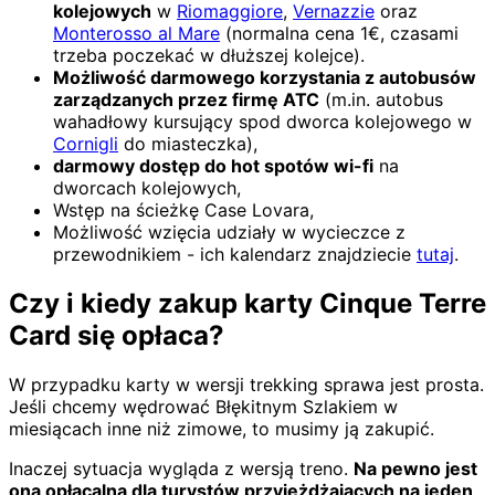
kolejowych
w
Riomaggiore
,
Vernazzie
oraz
Monterosso al Mare
(normalna cena 1€, czasami
trzeba poczekać w dłuższej kolejce).
Możliwość darmowego korzystania z autobusów
zarządzanych przez firmę ATC
(m.in. autobus
wahadłowy kursujący spod dworca kolejowego w
Cornigli
do miasteczka),
darmowy dostęp do hot spotów wi-fi
na
dworcach kolejowych,
Wstęp na ścieżkę Case Lovara,
Możliwość wzięcia udziały w wycieczce z
przewodnikiem - ich kalendarz znajdziecie
tutaj
.
Czy i kiedy zakup karty Cinque Terre
Card się opłaca?
W przypadku karty w wersji trekking sprawa jest prosta.
Jeśli chcemy wędrować Błękitnym Szlakiem w
miesiącach inne niż zimowe, to musimy ją zakupić.
Inaczej sytuacja wygląda z wersją treno.
Na pewno jest
ona opłacalna dla turystów przyjeżdżających na jeden