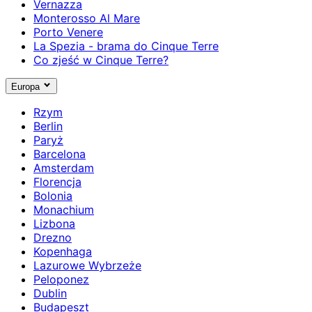
Vernazza
Monterosso Al Mare
Porto Venere
La Spezia - brama do Cinque Terre
Co zjeść w Cinque Terre?
Europa
Rzym
Berlin
Paryż
Barcelona
Amsterdam
Florencja
Bolonia
Monachium
Lizbona
Drezno
Kopenhaga
Lazurowe Wybrzeże
Peloponez
Dublin
Budapeszt