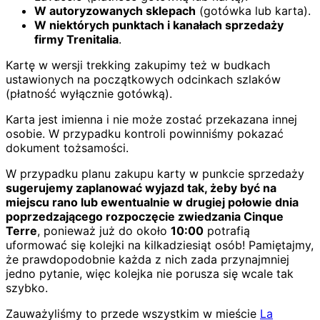
W autoryzowanych sklepach
(gotówka lub karta).
W niektórych punktach i kanałach sprzedaży
firmy Trenitalia
.
Kartę w wersji trekking zakupimy też w budkach
ustawionych na początkowych odcinkach szlaków
(płatność wyłącznie gotówką).
Karta jest imienna i nie może zostać przekazana innej
osobie. W przypadku kontroli powinniśmy pokazać
dokument tożsamości.
W przypadku planu zakupu karty w punkcie sprzedaży
sugerujemy zaplanować wyjazd tak, żeby być na
miejscu rano lub ewentualnie w drugiej połowie dnia
poprzedzającego rozpoczęcie zwiedzania Cinque
Terre
, ponieważ już do około
10:00
potrafią
uformować się kolejki na kilkadziesiąt osób! Pamiętajmy,
że prawdopodobnie każda z nich zada przynajmniej
jedno pytanie, więc kolejka nie porusza się wcale tak
szybko.
Zauważyliśmy to przede wszystkim w mieście
La