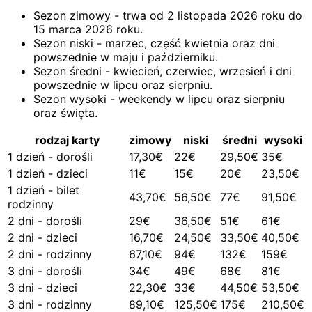
Sezon zimowy - trwa od 2 listopada 2026 roku do
15 marca 2026 roku.
Sezon niski - marzec, część kwietnia oraz dni
powszednie w maju i październiku.
Sezon średni - kwiecień, czerwiec, wrzesień i dni
powszednie w lipcu oraz sierpniu.
Sezon wysoki - weekendy w lipcu oraz sierpniu
oraz święta.
rodzaj karty
zimowy
niski
średni
wysoki
1 dzień - dorośli
17,30€
22€
29,50€
35€
1 dzień - dzieci
11€
15€
20€
23,50€
1 dzień - bilet
43,70€
56,50€
77€
91,50€
rodzinny
2 dni - dorośli
29€
36,50€
51€
61€
2 dni - dzieci
16,70€
24,50€
33,50€
40,50€
2 dni - rodzinny
67,10€
94€
132€
159€
3 dni - dorośli
34€
49€
68€
81€
3 dni - dzieci
22,30€
33€
44,50€
53,50€
3 dni - rodzinny
89,10€
125,50€
175€
210,50€