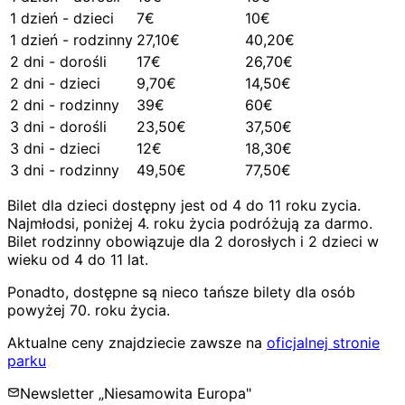
1 dzień - dzieci
7€
10€
1 dzień - rodzinny
27,10€
40,20€
2 dni - dorośli
17€
26,70€
2 dni - dzieci
9,70€
14,50€
2 dni - rodzinny
39€
60€
3 dni - dorośli
23,50€
37,50€
3 dni - dzieci
12€
18,30€
3 dni - rodzinny
49,50€
77,50€
Bilet dla dzieci dostępny jest od 4 do 11 roku zycia.
Najmłodsi, poniżej 4. roku życia podróżują za darmo.
Bilet rodzinny obowiązuje dla 2 dorosłych i 2 dzieci w
wieku od 4 do 11 lat.
Ponadto, dostępne są nieco tańsze bilety dla osób
powyżej 70. roku życia.
Aktualne ceny znajdziecie zawsze na
oficjalnej stronie
parku
Newsletter „Niesamowita Europa"