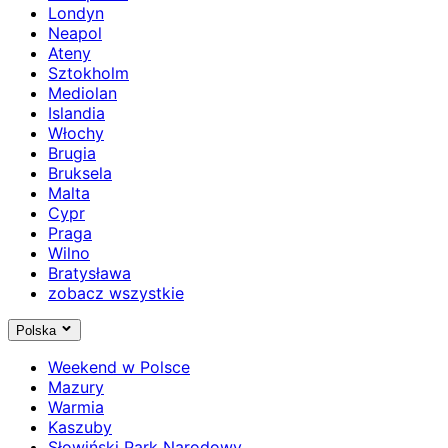
Londyn
Neapol
Ateny
Sztokholm
Mediolan
Islandia
Włochy
Brugia
Bruksela
Malta
Cypr
Praga
Wilno
Bratysława
zobacz wszystkie
Polska
Weekend w Polsce
Mazury
Warmia
Kaszuby
Słowiński Park Narodowy