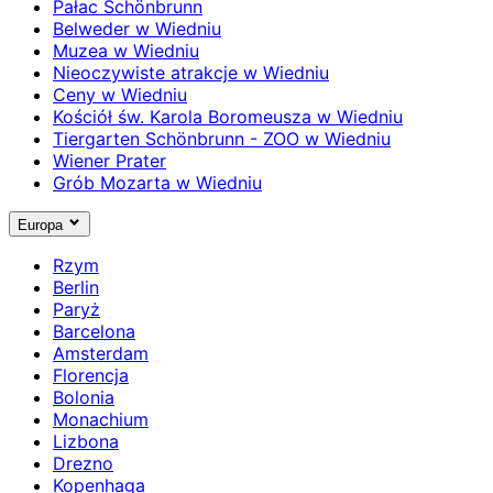
Pałac Schönbrunn
Belweder w Wiedniu
Muzea w Wiedniu
Nieoczywiste atrakcje w Wiedniu
Ceny w Wiedniu
Kościół św. Karola Boromeusza w Wiedniu
Tiergarten Schönbrunn - ZOO w Wiedniu
Wiener Prater
Grób Mozarta w Wiedniu
Europa
Rzym
Berlin
Paryż
Barcelona
Amsterdam
Florencja
Bolonia
Monachium
Lizbona
Drezno
Kopenhaga