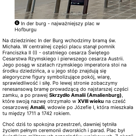
In der burg - najważniejszy plac w
Hofburgu
Na dziedziniec In der Burg wchodzimy bramą św.
Michała. W centralnej części placu stanął pomnik
Franciszka II (I) - ostatniego cesarza Świętego
Cesarstwa Rzymskiego i pierwszego cesarza Austrii.
Jego posąg w szatach rzymskiego imperatora stoi na
środku dziedzińca, a u jego stóp znajdują się
alegoryczne figury symbolizujące pokój, wiarę,
sprawiedliwość i siłę. Po lewej stronie zobaczymy
renesansową bramę prowadzącą do najstarszej części
zamku, a po prawej
Skrzydło Amalii (Amalienburg)
,
które swoją nazwę otrzymało w
XVIII wieku
na cześć
cesarzowej
Amalii
, wdowie po Józefie I, która mieszkała
tu między 1711 a 1742 rokiem.
Choć dziś to spokojna przestrzeń, dawniej tętniła
życiem pełnym ceremonii dworskich i parad. Plac był