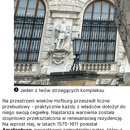
Jeden z lwów strzegących kompleksu
Na przestrzeni wieków Hofburg przeszedł liczne
przebudowy - praktycznie każdy z władców dołożył do
niego swoją cegiełkę. Najstarsza warownia została
stopniowo przekształcona w renesansową rezydencję.
Na wprost niej, w latach 1575-1611 powstał
Amalienburg
, początkowo samodzielny pałac, który z