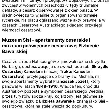
świadkiem militarnych przeglądów wojskowych. Z okazji
zwycięstw wojennych przechodziły tędy triumfalne
defilady, a cesarz obserwował je z okien pałacu. W
średniowieczu to właśnie tu organizowano turnieje
rycerskie. Na placu ogłaszano ważne akty prawne, a w
czasach Cesarstwa Austriackiego składano przysięgi
wierności cesarzowi.
Muzeum Sisi - apartamenty cesarskie i
muzeum poświęcone cesarzowej Elżbiecie
Bawarskiej
Cesarze z rodu Habsburgów zajmowali różne skrzydła
Hofburga, dostosowując je do swoich potrzeb.
Skrzydło
Cesarskiej Kancelarii
(inaczej
Traktu Kancelarii
Cesarstwa
), przylegające do bramy św. Michała, na
swoje apartamenty wybrał
Franciszek Józef I
, który
panował w latach
1848–1916
. Władca ten, choć dla
Austriaków pozostaje symbolem cesarskiego Wiednia,
przez turystów spoza kraju kojarzony jest głównie ze
swojego związku z
Elżbietą Bawarską
, znaną jako
Sisi
–
cesarzową, która na stałe weszła do popkultury.