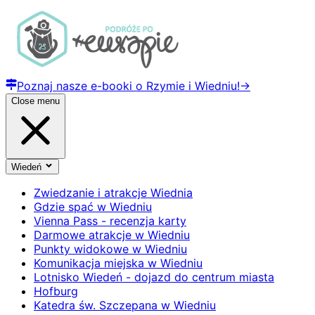
Poznaj nasze e-booki o Rzymie i Wiedniu!
→
Close menu
Wiedeń
Zwiedzanie i atrakcje Wiednia
Gdzie spać w Wiedniu
Vienna Pass - recenzja karty
Darmowe atrakcje w Wiedniu
Punkty widokowe w Wiedniu
Komunikacja miejska w Wiedniu
Lotnisko Wiedeń - dojazd do centrum miasta
Hofburg
Katedra św. Szczepana w Wiedniu