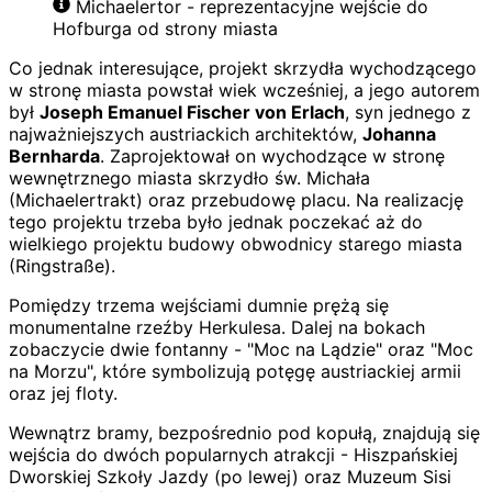
Michaelertor - reprezentacyjne wejście do
Hofburga od strony miasta
Co jednak interesujące, projekt skrzydła wychodzącego
w stronę miasta powstał wiek wcześniej, a jego autorem
był
Joseph Emanuel Fischer von Erlach
, syn jednego z
najważniejszych austriackich architektów,
Johanna
Bernharda
. Zaprojektował on wychodzące w stronę
wewnętrznego miasta skrzydło św. Michała
(Michaelertrakt) oraz przebudowę placu. Na realizację
tego projektu trzeba było jednak poczekać aż do
wielkiego projektu budowy obwodnicy starego miasta
(Ringstraße).
Pomiędzy trzema wejściami dumnie prężą się
monumentalne rzeźby Herkulesa. Dalej na bokach
zobaczycie dwie fontanny - "Moc na Lądzie" oraz "Moc
na Morzu", które symbolizują potęgę austriackiej armii
oraz jej floty.
Wewnątrz bramy, bezpośrednio pod kopułą, znajdują się
wejścia do dwóch popularnych atrakcji - Hiszpańskiej
Dworskiej Szkoły Jazdy (po lewej) oraz Muzeum Sisi