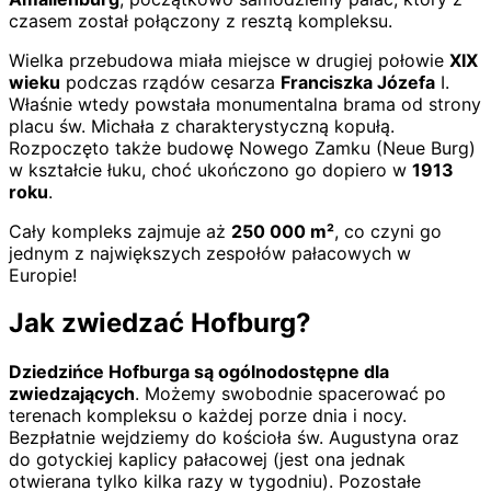
czasem został połączony z resztą kompleksu.
Wielka przebudowa miała miejsce w drugiej połowie
XIX
wieku
podczas rządów cesarza
Franciszka Józefa
I.
Właśnie wtedy powstała monumentalna brama od strony
placu św. Michała z charakterystyczną kopułą.
Rozpoczęto także budowę Nowego Zamku (Neue Burg)
w kształcie łuku, choć ukończono go dopiero w
1913
roku
.
Cały kompleks zajmuje aż
250 000 m²
, co czyni go
jednym z największych zespołów pałacowych w
Europie!
Jak zwiedzać Hofburg?
Dziedzińce Hofburga są ogólnodostępne dla
zwiedzających
. Możemy swobodnie spacerować po
terenach kompleksu o każdej porze dnia i nocy.
Bezpłatnie wejdziemy do kościoła św. Augustyna oraz
do gotyckiej kaplicy pałacowej (jest ona jednak
otwierana tylko kilka razy w tygodniu). Pozostałe