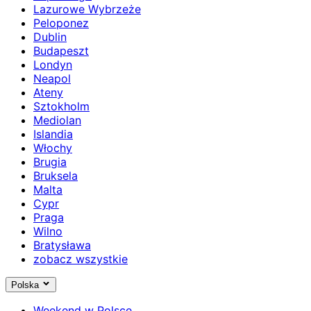
Lazurowe Wybrzeże
Peloponez
Dublin
Budapeszt
Londyn
Neapol
Ateny
Sztokholm
Mediolan
Islandia
Włochy
Brugia
Bruksela
Malta
Cypr
Praga
Wilno
Bratysława
zobacz wszystkie
Polska
Weekend w Polsce