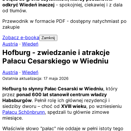
odkryć Wiedeń inaczej
- spokojniej, ciekawiej i z dala
od tłumów.
Przewodnik w formacie PDF - dostępny natychmiast po
zakupie
Zobacz e-booka
Zamknij
Austria
·
Wiedeń
Hofburg - zwiedzanie i atrakcje
Pałacu Cesarskiego w Wiedniu
Austria
·
Wiedeń
Ostatnia aktualizacja: 17 maja 2026
Hofburg to słynny Pałac Cesarski w Wiedniu
, który
przez
ponad 600 lat stanowił centrum władzy
Habsburgów
. Pełnił rolę ich głównej rezydencji i
siedziby dworu – choć od
XVIII wieku
, po wzniesieniu
Pałacu Schönbrunn
, spędzali tu głównie zimowe
miesiące.
Właściwie słowo "pałac" nie oddaje w pełni istoty tego