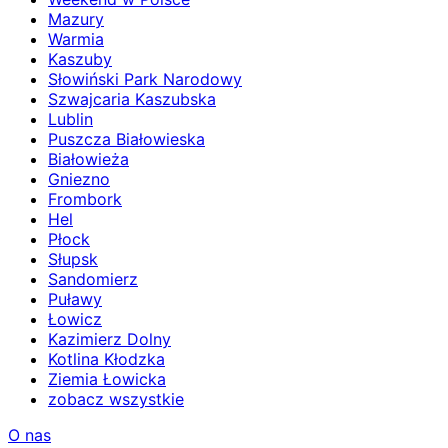
Mazury
Warmia
Kaszuby
Słowiński Park Narodowy
Szwajcaria Kaszubska
Lublin
Puszcza Białowieska
Białowieża
Gniezno
Frombork
Hel
Płock
Słupsk
Sandomierz
Puławy
Łowicz
Kazimierz Dolny
Kotlina Kłodzka
Ziemia Łowicka
zobacz wszystkie
O nas