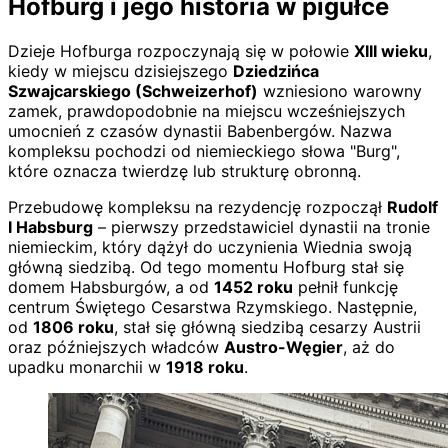
Hofburg i jego historia w pigułce
Dzieje Hofburga rozpoczynają się w połowie
XIII wieku
,
kiedy w miejscu dzisiejszego
Dziedzińca
Szwajcarskiego (Schweizerhof)
wzniesiono warowny
zamek, prawdopodobnie na miejscu wcześniejszych
umocnień z czasów dynastii Babenbergów. Nazwa
kompleksu pochodzi od niemieckiego słowa "Burg",
które oznacza twierdzę lub strukturę obronną.
Przebudowę kompleksu na rezydencję rozpoczął
Rudolf
I Habsburg
– pierwszy przedstawiciel dynastii na tronie
niemieckim, który dążył do uczynienia Wiednia swoją
główną siedzibą. Od tego momentu Hofburg stał się
domem Habsburgów, a od
1452 roku
pełnił funkcję
centrum Świętego Cesarstwa Rzymskiego. Następnie,
od
1806 roku
, stał się główną siedzibą cesarzy Austrii
oraz późniejszych władców
Austro-Węgier
, aż do
upadku monarchii w
1918 roku
.