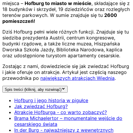
miejsca –
Hofburg to miasto w mieście
, składające się z
18 budynków i skrzydeł, 19 dziedzińców oraz rozległych
terenów parkowych. W sumie znajduje się tu
2600
pomieszczeń!
Dziś Hofburg pełni wiele różnych funkcji. Znajduje się tu
siedziba prezydenta Austrii, centrum kongresowe,
budynki rządowe, a także liczne muzea, Hiszpańska
Dworska Szkoła Jazdy, Biblioteka Narodowa, kaplica
oraz udostępnione turystom apartamenty cesarskie.
Zostając z nami, dowiedziecie się jak zwiedzać Hofburg
i jakie oferuje on atrakcje. Artykuł jest częścią naszego
przewodnika po
największych atrakcjach Wiednia
.
Spis treści (kliknij, aby rozwinąć)
Hofburg i jego historia w pigułce
Jak zwiedzać Hofburg?
Atrakcje Hofburga - co warto zobaczyć?
Brama Michaelertor – monumentalne wejście do
cesarskiego świata
In der Burg - najważniejszy z wewnętrznych