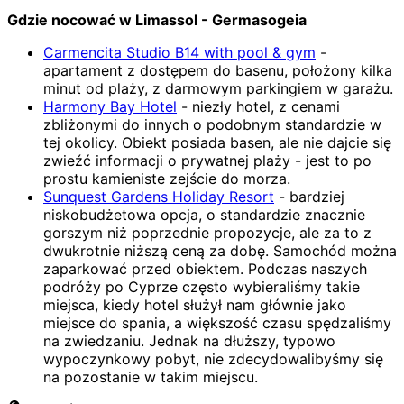
Gdzie nocować w Limassol - Germasogeia
Carmencita Studio B14 with pool & gym
-
apartament z dostępem do basenu, położony kilka
minut od plaży, z darmowym parkingiem w garażu.
Harmony Bay Hotel
- niezły hotel, z cenami
zbliżonymi do innych o podobnym standardzie w
tej okolicy. Obiekt posiada basen, ale nie dajcie się
zwieźć informacji o prywatnej plaży - jest to po
prostu kamieniste zejście do morza.
Sunquest Gardens Holiday Resort
- bardziej
niskobudżetowa opcja, o standardzie znacznie
gorszym niż poprzednie propozycje, ale za to z
dwukrotnie niższą ceną za dobę. Samochód można
zaparkować przed obiektem. Podczas naszych
podróży po Cyprze często wybieraliśmy takie
miejsca, kiedy hotel służył nam głównie jako
miejsce do spania, a większość czasu spędzaliśmy
na zwiedzaniu. Jednak na dłuższy, typowo
wypoczynkowy pobyt, nie zdecydowalibyśmy się
na pozostanie w takim miejscu.