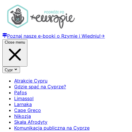
Poznaj nasze e-booki o Rzymie i Wiedniu!
→
Close menu
Cypr
Atrakcje Cypru
Gdzie spać na Cyprze?
Pafos
Limassol
Larnaka
Cape Greco
Nikozja
Skała Afrodyty
Komunikacja publiczna na Cyprze