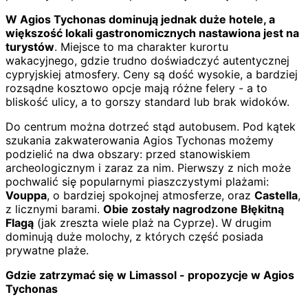
W Agios Tychonas dominują jednak duże hotele, a
większość lokali gastronomicznych nastawiona jest na
turystów
. Miejsce to ma charakter kurortu
wakacyjnego, gdzie trudno doświadczyć autentycznej
cypryjskiej atmosfery. Ceny są dość wysokie, a bardziej
rozsądne kosztowo opcje mają różne felery - a to
bliskość ulicy, a to gorszy standard lub brak widoków.
Do centrum można dotrzeć stąd autobusem. Pod kątek
szukania zakwaterowania Agios Tychonas możemy
podzielić na dwa obszary: przed stanowiskiem
archeologicznym i zaraz za nim. Pierwszy z nich może
pochwalić się popularnymi piaszczystymi plażami:
Vouppa
, o bardziej spokojnej atmosferze, oraz
Castella
,
z licznymi barami.
Obie zostały nagrodzone Błękitną
Flagą
(jak zreszta wiele plaż na Cyprze). W drugim
dominują duże molochy, z których część posiada
prywatne plaże.
Gdzie zatrzymać się w Limassol - propozycje w Agios
Tychonas