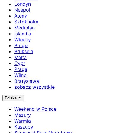
Londyn
Neapol
Ateny
Sztokholm
Mediolan
Islandia
Włochy
Brugia
Bruksela
Malta
Cypr
Praga
Wilno
Bratysława
zobacz wszystkie
Polska
Weekend w Polsce
Mazury
Warmia
Kaszuby
Słowiński Park Narodowy