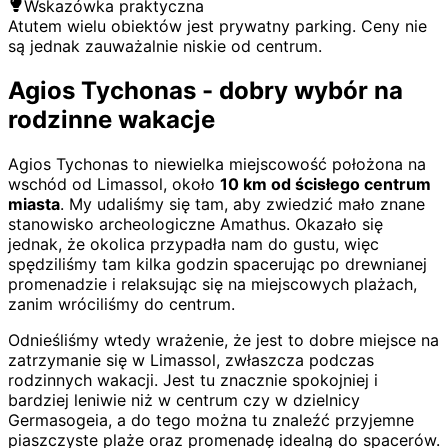
Wskazówka praktyczna
Atutem wielu obiektów jest prywatny parking. Ceny nie
są jednak zauważalnie niskie od centrum.
Agios Tychonas - dobry wybór na
rodzinne wakacje
Agios Tychonas to niewielka miejscowość położona na
wschód od Limassol, około
10 km od ścisłego centrum
miasta
. My udaliśmy się tam, aby zwiedzić mało znane
stanowisko archeologiczne Amathus. Okazało się
jednak, że okolica przypadła nam do gustu, więc
spędziliśmy tam kilka godzin spacerując po drewnianej
promenadzie i relaksując się na miejscowych plażach,
zanim wróciliśmy do centrum.
Odnieśliśmy wtedy wrażenie, że jest to dobre miejsce na
zatrzymanie się w Limassol, zwłaszcza podczas
rodzinnych wakacji. Jest tu znacznie spokojniej i
bardziej leniwie niż w centrum czy w dzielnicy
Germasogeia, a do tego można tu znaleźć przyjemne
piaszczyste plaże oraz promenadę idealną do spacerów.