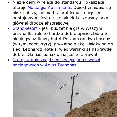
Niezłe ceny w relacji do standardu i lokalizacji
oferuje
Nostalgia Apartments
. Obiekt znajduje się
blisko plaży, nie ma też problemu z miejscem
postojowym. Jest on jednak zlokalizowany przy
głównej drodze ekspresowej.
GrandResort
- jeśli budżet nie gra w Waszym
przypadku roli, to bardzo dobre opinie zbiera ten
pięciogwiazdkowy hotel. Posiada on dwa baseny
(w tym jeden kryty), prywatną plażę. Należy on do
sieci
Leonardo Hotels
, więc warunki są naprawdę
dobre. Dla nas jednak cena jest zaporowa!
Na tej stronie znajdziecie więcej możliwości
noclegowych w Agios Tychonas