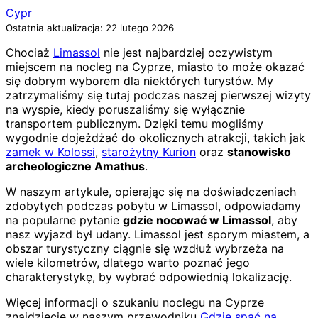
Cypr
Ostatnia aktualizacja: 22 lutego 2026
Chociaż
Limassol
nie jest najbardziej oczywistym
miejscem na nocleg na Cyprze, miasto to może okazać
się dobrym wyborem dla niektórych turystów. My
zatrzymaliśmy się tutaj podczas naszej pierwszej wizyty
na wyspie, kiedy poruszaliśmy się wyłącznie
transportem publicznym. Dzięki temu mogliśmy
wygodnie dojeżdżać do okolicznych atrakcji, takich jak
zamek w Kolossi
,
starożytny Kurion
oraz
stanowisko
archeologiczne Amathus
.
W naszym artykule, opierając się na doświadczeniach
zdobytych podczas pobytu w Limassol, odpowiadamy
na popularne pytanie
gdzie nocować w Limassol
, aby
nasz wyjazd był udany. Limassol jest sporym miastem, a
obszar turystyczny ciągnie się wzdłuż wybrzeża na
wiele kilometrów, dlatego warto poznać jego
charakterystykę, by wybrać odpowiednią lokalizację.
Więcej informacji o szukaniu noclegu na Cyprze
znajdziecie w naszym przewodniku
Gdzie spać na