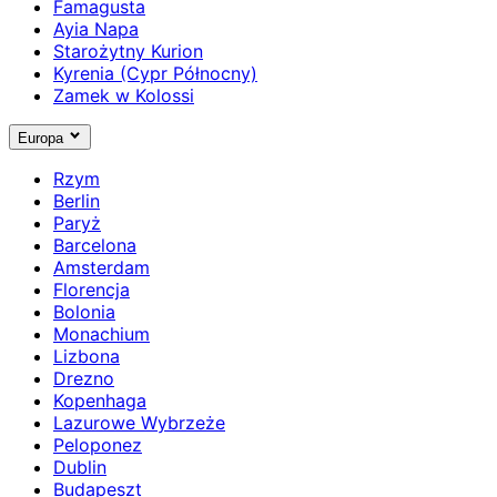
Famagusta
Ayia Napa
Starożytny Kurion
Kyrenia (Cypr Północny)
Zamek w Kolossi
Europa
Rzym
Berlin
Paryż
Barcelona
Amsterdam
Florencja
Bolonia
Monachium
Lizbona
Drezno
Kopenhaga
Lazurowe Wybrzeże
Peloponez
Dublin
Budapeszt