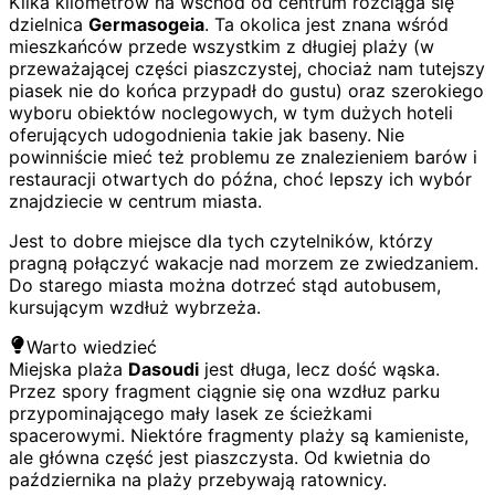
Kilka kilometrów na wschód od centrum rozciąga się
dzielnica
Germasogeia
. Ta okolica jest znana wśród
mieszkańców przede wszystkim z długiej plaży (w
przeważającej części piaszczystej, chociaż nam tutejszy
piasek nie do końca przypadł do gustu) oraz szerokiego
wyboru obiektów noclegowych, w tym dużych hoteli
oferujących udogodnienia takie jak baseny. Nie
powinniście mieć też problemu ze znalezieniem barów i
restauracji otwartych do późna, choć lepszy ich wybór
znajdziecie w centrum miasta.
Jest to dobre miejsce dla tych czytelników, którzy
pragną połączyć wakacje nad morzem ze zwiedzaniem.
Do starego miasta można dotrzeć stąd autobusem,
kursującym wzdłuż wybrzeża.
Warto wiedzieć
Miejska plaża
Dasoudi
jest długa, lecz dość wąska.
Przez spory fragment ciągnie się ona wzdłuz parku
przypominającego mały lasek ze ścieżkami
spacerowymi. Niektóre fragmenty plaży są kamieniste,
ale główna część jest piaszczysta. Od kwietnia do
października na plaży przebywają ratownicy.