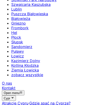
Szwajcaria Kaszubska
Lublin
Puszcza Białowieska
Białowieża
Gniezno
Frombork
Hel
Płock
Słupsk
Sandomierz
Puławy
Łowicz
Kazimierz Dolny
Kotlina Kłodzka
Ziemia Łowicka
zobacz wszystkie
O nas
Kontakt
Open menu
Cypr
Atrakcje Cypru
·
Gdzie spać na Cyprze?