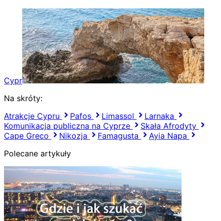
Cypr
Na skróty:
Atrakcje Cypru
Pafos
Limassol
Larnaka
Komunikacja publiczna na Cyprze
Skała Afrodyty
Cape Greco
Nikozja
Famagusta
Ayia Napa
Polecane artykuły