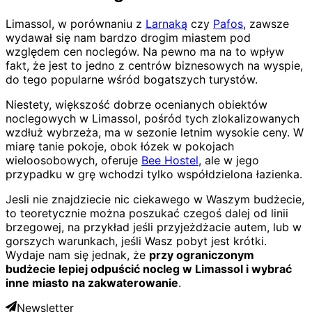
Limassol, w porównaniu z
Larnaką
czy
Pafos
, zawsze
wydawał się nam bardzo drogim miastem pod
względem cen noclegów. Na pewno ma na to wpływ
fakt, że jest to jedno z centrów biznesowych na wyspie,
do tego popularne wśród bogatszych turystów.
Niestety, większość dobrze ocenianych obiektów
noclegowych w Limassol, pośród tych zlokalizowanych
wzdłuż wybrzeża, ma w sezonie letnim wysokie ceny. W
miarę tanie pokoje, obok łózek w pokojach
wieloosobowych, oferuje
Bee Hostel
, ale w jego
przypadku w grę wchodzi tylko współdzielona łazienka.
Jesli nie znajdziecie nic ciekawego w Waszym budżecie,
to teoretycznie można poszukać czegoś dalej od linii
brzegowej, na przykład jeśli przyjeżdżacie autem, lub w
gorszych warunkach, jeśli Wasz pobyt jest krótki.
Wydaje nam się jednak, że
przy ograniczonym
budżecie lepiej odpuścić nocleg w Limassol i wybrać
inne miasto na zakwaterowanie
.
Newsletter