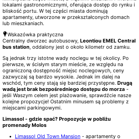
lokalami gastronomicznymi, oferująca dostęp do rynku i
bliskość portu. W tej części miasta dominują
apartamenty, utworzone w przekształconych domach
lub mieszkaniach.
Wskazówka praktyczna
Centralny dworzec autobusowy,
Leontiou EMEL Central
bus station
, oddalony jest o około kilometr od zamku.
Są jednak trzy istotne wady noclegu w tej okolicy. Po
pierwsze, w ścisłym starym mieście, ze względu na
ograniczoną dostępność miejsc noclegowych, ceny
zazwyczaj są bardzo wysokie. Jednak im dalej na
wschód, tym ceny stają się bardziej przystępne.
Drugą
wadą jest brak bezpośredniego dostępu do morza
-
jeśli Waszym celem jest plażowanie, sprawdźcie nasze
kolejne propozycje! Ostatnim minusem są problemy z
miejscami parkingowymi.
Limassol - gdzie spać? Propozycje w pobliżu
promenady Molos
Limassol Old Town Mansion
- apartamenty o