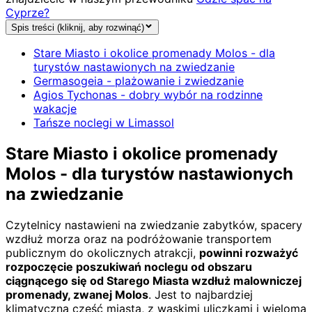
Cyprze?
Spis treści (kliknij, aby rozwinąć)
Stare Miasto i okolice promenady Molos - dla
turystów nastawionych na zwiedzanie
Germasogeia - plażowanie i zwiedzanie
Agios Tychonas - dobry wybór na rodzinne
wakacje
Tańsze noclegi w Limassol
Stare Miasto i okolice promenady
Molos - dla turystów nastawionych
na zwiedzanie
Czytelnicy nastawieni na zwiedzanie zabytków, spacery
wzdłuż morza oraz na podróżowanie transportem
publicznym do okolicznych atrakcji,
powinni rozważyć
rozpoczęcie poszukiwań noclegu od obszaru
ciągnącego się od Starego Miasta wzdłuż malowniczej
promenady, zwanej Molos
. Jest to najbardziej
klimatyczna część miasta, z wąskimi uliczkami i wieloma