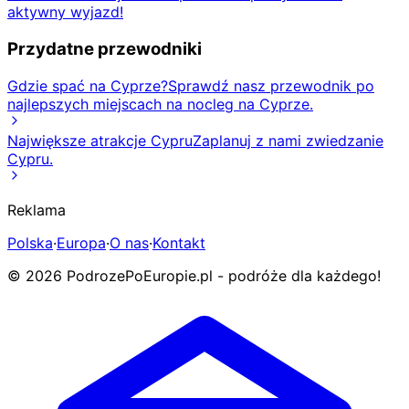
aktywny wyjazd!
Przydatne przewodniki
Gdzie spać na Cyprze?
Sprawdź nasz przewodnik po
najlepszych miejscach na nocleg na Cyprze.
Największe atrakcje Cypru
Zaplanuj z nami zwiedzanie
Cypru.
Reklama
Polska
·
Europa
·
O nas
·
Kontakt
© 2026 PodrozePoEuropie.pl - podróże dla każdego!