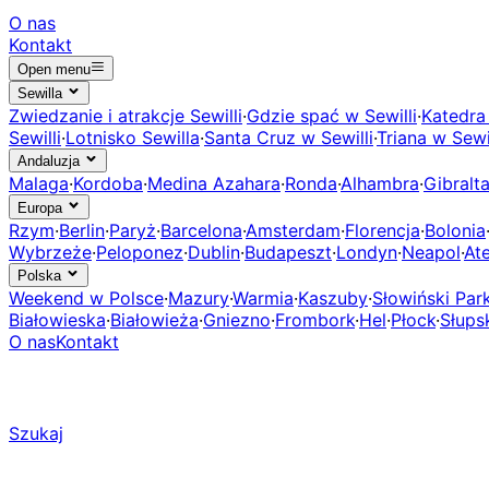
O nas
Kontakt
Open menu
Sewilla
Zwiedzanie i atrakcje Sewilli
·
Gdzie spać w Sewilli
·
Katedra 
Sewilli
·
Lotnisko Sewilla
·
Santa Cruz w Sewilli
·
Triana w Sewil
Andaluzja
Malaga
·
Kordoba
·
Medina Azahara
·
Ronda
·
Alhambra
·
Gibralta
Europa
Rzym
·
Berlin
·
Paryż
·
Barcelona
·
Amsterdam
·
Florencja
·
Bolonia
Wybrzeże
·
Peloponez
·
Dublin
·
Budapeszt
·
Londyn
·
Neapol
·
At
Polska
Weekend w Polsce
·
Mazury
·
Warmia
·
Kaszuby
·
Słowiński Pa
Białowieska
·
Białowieża
·
Gniezno
·
Frombork
·
Hel
·
Płock
·
Słups
O nas
Kontakt
Szukaj