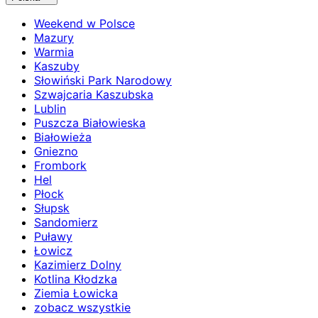
Weekend w Polsce
Mazury
Warmia
Kaszuby
Słowiński Park Narodowy
Szwajcaria Kaszubska
Lublin
Puszcza Białowieska
Białowieża
Gniezno
Frombork
Hel
Płock
Słupsk
Sandomierz
Puławy
Łowicz
Kazimierz Dolny
Kotlina Kłodzka
Ziemia Łowicka
zobacz wszystkie