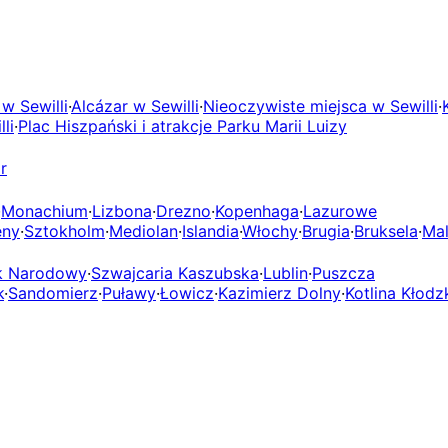
w Sewilli
·
Alcázar w Sewilli
·
Nieoczywiste miejsca w Sewilli
·
li
·
Plac Hiszpański i atrakcje Parku Marii Luizy
r
·
Monachium
·
Lizbona
·
Drezno
·
Kopenhaga
·
Lazurowe
eny
·
Sztokholm
·
Mediolan
·
Islandia
·
Włochy
·
Brugia
·
Bruksela
·
Mal
rk Narodowy
·
Szwajcaria Kaszubska
·
Lublin
·
Puszcza
k
·
Sandomierz
·
Puławy
·
Łowicz
·
Kazimierz Dolny
·
Kotlina Kłodz