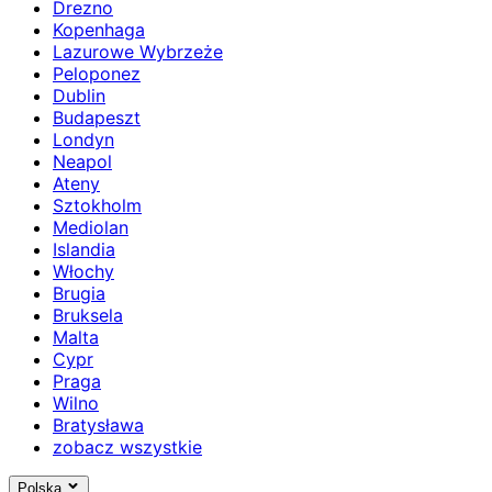
Drezno
Kopenhaga
Lazurowe Wybrzeże
Peloponez
Dublin
Budapeszt
Londyn
Neapol
Ateny
Sztokholm
Mediolan
Islandia
Włochy
Brugia
Bruksela
Malta
Cypr
Praga
Wilno
Bratysława
zobacz wszystkie
Polska