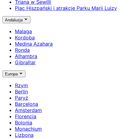
Triana w Sewilli
Plac Hiszpański i atrakcje Parku Marii Luizy
Andaluzja
Malaga
Kordoba
Medina Azahara
Ronda
Alhambra
Gibraltar
Europa
Rzym
Berlin
Paryż
Barcelona
Amsterdam
Florencja
Bolonia
Monachium
Lizbona