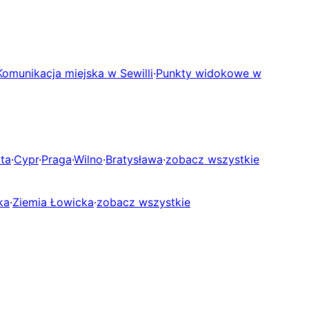
Komunikacja miejska w Sewilli
·
Punkty widokowe w
ta
·
Cypr
·
Praga
·
Wilno
·
Bratysława
·
zobacz wszystkie
ka
·
Ziemia Łowicka
·
zobacz wszystkie