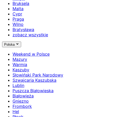
Bruksela
Malta
Cypr
Praga
Wilno
Bratysława
zobacz wszystkie
Polska
Weekend w Polsce
Mazury
Warmia
Kaszuby
Słowiński Park Narodowy
Szwajcaria Kaszubska
Lublin
Puszcza Białowieska
Białowieża
Gniezno
Frombork
Hel
Płock