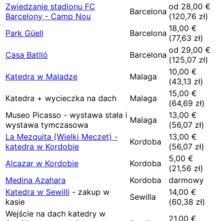
Zwiedzanie stadionu FC
od
28,00
€
Barcelona
Barcelony - Camp Nou
(
120,76
zł)
18,00
€
Park Güell
Barcelona
(
77,63
zł)
od
29,00
€
Casa Batlló
Barcelona
(
125,07
zł)
10,00
€
Katedra w Maladze
Malaga
(
43,13
zł)
15,00
€
Katedra + wycieczka na dach
Malaga
(
64,69
zł)
Museo Picasso - wystawa stała i
13,00
€
Malaga
wystawa tymczasowa
(
56,07
zł)
La Mezquita (Wielki Meczet) -
13,00
€
Kordoba
katedra w Kordobie
(
56,07
zł)
5,00
€
Alcazar w Kordobie
Kordoba
(
21,56
zł)
Medina Azahara
Kordoba
darmowy
Katedra w Sewilli
- zakup w
14,00
€
Sewilla
kasie
(
60,38
zł)
Wejście na dach katedry w
21,00
€