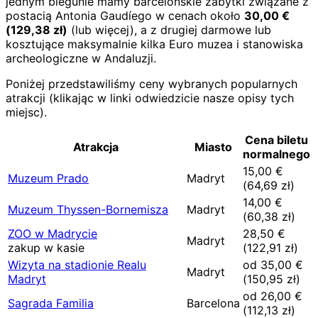
jednym biegunie mamy barcelońskie zabytki związane z
postacią Antonia Gaudíego w cenach około
30,00
€
(
129,38
zł)
(lub więcej), a z drugiej darmowe lub
kosztujące maksymalnie kilka Euro muzea i stanowiska
archeologiczne w Andaluzji.
Poniżej przedstawiliśmy ceny wybranych popularnych
atrakcji (klikając w linki odwiedzicie nasze opisy tych
miejsc).
Cena biletu
Atrakcja
Miasto
normalnego
15,00
€
Muzeum Prado
Madryt
(
64,69
zł)
14,00
€
Muzeum Thyssen-Bornemisza
Madryt
(
60,38
zł)
ZOO w Madrycie
28,50
€
Madryt
zakup w kasie
(
122,91
zł)
Wizyta na stadionie Realu
od
35,00
€
Madryt
Madryt
(
150,95
zł)
od
26,00
€
Sagrada Familia
Barcelona
(
112,13
zł)