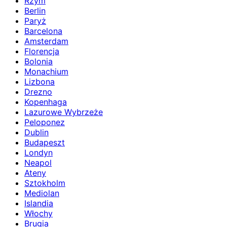
Rzym
Berlin
Paryż
Barcelona
Amsterdam
Florencja
Bolonia
Monachium
Lizbona
Drezno
Kopenhaga
Lazurowe Wybrzeże
Peloponez
Dublin
Budapeszt
Londyn
Neapol
Ateny
Sztokholm
Mediolan
Islandia
Włochy
Brugia