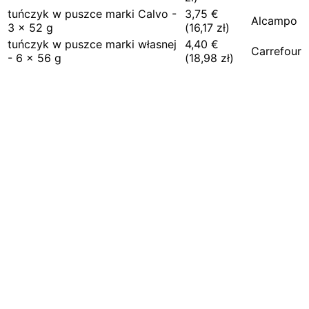
tuńczyk w puszce marki Calvo -
3,75
€
Alcampo
3 x 52 g
(
16,17
zł)
tuńczyk w puszce marki własnej
4,40
€
Carrefour
- 6 x 56 g
(
18,98
zł)