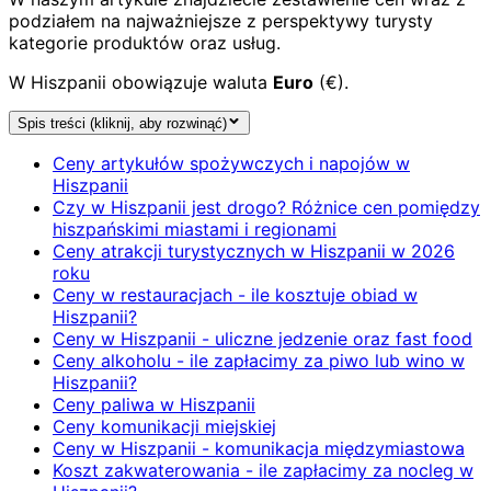
podziałem na najważniejsze z perspektywy turysty
kategorie produktów oraz usług.
W Hiszpanii obowiązuje waluta
Euro
(€).
Spis treści (kliknij, aby rozwinąć)
Ceny artykułów spożywczych i napojów w
Hiszpanii
Czy w Hiszpanii jest drogo? Różnice cen pomiędzy
hiszpańskimi miastami i regionami
Ceny atrakcji turystycznych w Hiszpanii w 2026
roku
Ceny w restauracjach - ile kosztuje obiad w
Hiszpanii?
Ceny w Hiszpanii - uliczne jedzenie oraz fast food
Ceny alkoholu - ile zapłacimy za piwo lub wino w
Hiszpanii?
Ceny paliwa w Hiszpanii
Ceny komunikacji miejskiej
Ceny w Hiszpanii - komunikacja międzymiastowa
Koszt zakwaterowania - ile zapłacimy za nocleg w