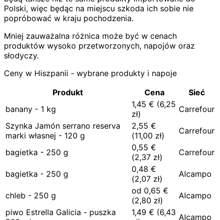
Polski, więc będąc na miejscu szkoda ich sobie nie
popróbować w kraju pochodzenia.
Mniej zauważalna różnica może być w cenach
produktów wysoko przetworzonych, napojów oraz
słodyczy.
Ceny w Hiszpanii - wybrane produkty i napoje
Produkt
Cena
Sieć
1,45
€
(
6,25
banany - 1 kg
Carrefour
zł)
Szynka Jamón serrano reserva
2,55
€
Carrefour
marki własnej - 120 g
(
11,00
zł)
0,55
€
bagietka - 250 g
Carrefour
(
2,37
zł)
0,48
€
bagietka - 250 g
Alcampo
(
2,07
zł)
od
0,65
€
chleb - 250 g
Alcampo
(
2,80
zł)
piwo Estrella Galicia - puszka
1,49
€
(
6,43
Alcampo