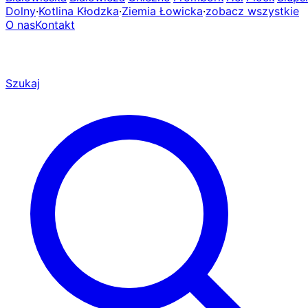
Dolny
·
Kotlina Kłodzka
·
Ziemia Łowicka
·
zobacz wszystkie
O nas
Kontakt
Szukaj