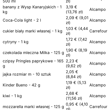
500 ml
zł)
banany z Wysp Kanaryjskich - 1
3,19
€
Alcampo
kg
(
13,76
zł)
2,09
€
(
9,01
Coca-Cola light - 2 l
Alcampo
zł)
1,03
€
(
4,44
cukier biały marki własnej - 1 kg
Carrefour
zł)
1,72
€
(
7,42
cytryny - 1 kg
Alcampo
zł)
1,90
€
(
8,19
czekolada mleczna Milka - 125 g
Alcampo
zł)
czipsy Pringles paprykowe - 165
2,23
€
Alcampo
g
(
9,62
zł)
2,05
€
jajka rozmiar m - 10 sztuk
Alcampo
(
8,84
zł)
1,19
€
(
5,13
Kinder Bueno - 42 g
Alcampo
zł)
2,68
€
kiwi - 1 kg
Alcampo
(
11,56
zł)
0,95
€
(
4,10
mozzarella marki własnej - 125 g
Carrefour
zł)