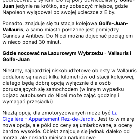
Juan
jedynie na krótko, aby zobaczyć miejsce, gdzie
Napoleon wylądował po swojej ucieczce z Elby.
Ponadto, znajduje się tu stacja kolejowa
Golfe-Juan-
Vallauris
, a samo miasto położone jest pomiędzy
Cannes a Antibes. Do Nicei można dojechać pociągiem
w nieco ponad 30 minut.
Gdzie nocować na Lazurowym Wybrzeżu - Vallauris i
Golfe-Juan
Niestety, najbardziej niskobudżetowe obiekty w Vallauris
oddalone są nawet kilka kilometrów od stacji kolejowej,
dlatego będą dobrą opcją wyłącznie dla osób
poruszających się samochodem (w innym wypadku
dojazd autobusem do Nicei może zająć godzinę i
wymagać przesiadki).
Niezłą opcją dla zmotoryzowanych może być
La
Cigalière - Appartement Rez-de-Jardin
. Jest to w miarę
nowa opcja, ale póki co ceny są umiarkowane, a oceny
bardzo wysokie. Obiekt znajduje się jednak daleko od
morza, ale posiada miejsca parkingowe.