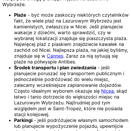
Wybrzeże.
Plaże
- być może zaskoczy niektórych czytelników
fakt, że wiele plaż na Lazurowym Wybrzeżu jest
kamienistych, zwłaszcza w Nicei. Jeśli planujecie
wakacje z dziećmi, warto sprawdzić, czy w
wybranej lokalizacji znajduje się piaszczysta plaża.
Najwięcej plaż z piaskiem znajdziecie kawałek na
zachód od Nicei. Najlepsza plaża, na jakiej byliśmy,
znajduje się w
Cannes
. Zaraz za nią sytuują się
plaże na półwyspie Antibes.
Środek transportu i plan zwiedzania
- jeśli
planujecie poruszać się transportem publicznym i
jednocześnie podróżować do wielu miejsc,
zalecamy wcześniejsze zaplanowanie dojazdów.
Często idealnym wyborem okazuje się
Nicea
, skąd
łatwo i tanio dotrzecie do większości miejsc na
Lazurowym Wybrzeżu. Najtrudniej pod tym
względem jest w Saint-Tropez, które nie posiada
stacji kolejowej.
Parkingi
- jeśli podróżujecie własnym samochodem
lub planujecie wypożyczenie pojazdu, upewnijcie