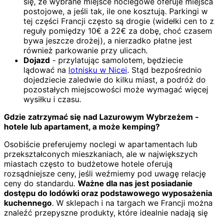
się, że wybrane miejsce noclegowe oferuje miejsca
postojowe, a jeśli tak, ile one kosztują. Parkingi w
tej części Francji często są drogie (widełki cen to z
reguły pomiędzy 10€ a 22€ za dobę, choć czasem
bywa jeszcze drożej), a nierzadko płatne jest
również parkowanie przy ulicach.
Dojazd
- przylatując samolotem, będziecie
lądować na
lotnisku w Nicei
. Stąd bezpośrednio
dojedziecie zaledwie do kilku miast, a podróż do
pozostałych miejscowości może wymagać więcej
wysiłku i czasu.
Gdzie zatrzymać się nad Lazurowym Wybrzeżem -
hotele lub apartament, a może kemping?
Osobiście preferujemy noclegi w apartamentach lub
przekształconych mieszkaniach, ale w największych
miastach często to budżetowe hotele oferują
rozsądniejsze ceny, jeśli weźmiemy pod uwagę relację
ceny do standardu.
Ważne dla nas jest posiadanie
dostępu do lodówki oraz podstawowego wyposażenia
kuchennego
. W sklepach i na targach we Francji można
znaleźć przepyszne produkty, które idealnie nadają się