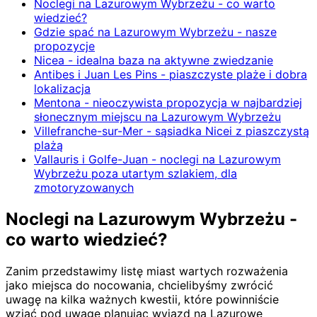
Noclegi na Lazurowym Wybrzeżu - co warto
wiedzieć?
Gdzie spać na Lazurowym Wybrzeżu - nasze
propozycje
Nicea - idealna baza na aktywne zwiedzanie
Antibes i Juan Les Pins - piaszczyste plaże i dobra
lokalizacja
Mentona - nieoczywista propozycja w najbardziej
słonecznym miejscu na Lazurowym Wybrzeżu
Villefranche-sur-Mer - sąsiadka Nicei z piaszczystą
plażą
Vallauris i Golfe-Juan - noclegi na Lazurowym
Wybrzeżu poza utartym szlakiem, dla
zmotoryzowanych
Noclegi na Lazurowym Wybrzeżu -
co warto wiedzieć?
Zanim przedstawimy listę miast wartych rozważenia
jako miejsca do nocowania, chcielibyśmy zwrócić
uwagę na kilka ważnych kwestii, które powinniście
wziąć pod uwagę planując wyjazd na Lazurowe