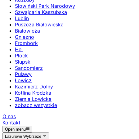
Słowiński Park Narodowy
Szwajcaria Kaszubska
Lublin
Puszcza Białowieska
Białowieża
Gniezno
Frombork
Hel
Płock
Słupsk
Sandomierz
Puławy
Łowicz
Kazimierz Dolny
Kotlina Kłodzka
Ziemia Łowicka
zobacz wszystkie
O nas
Kontakt
Open menu
Lazurowe Wybrzeże