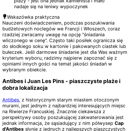
plaży - jest ona jednak kamienista i mało
nadaje się na leniwy wypoczynek
Wskazówka praktyczna
Nauczeni doświadczeniem, podczas poszukiwania
budżetowych noclegów we Francji i Włoszech, coraz
rzadziej zwracamy uwagę na opcję "śniadania
wliczonego w cenę". Często taki posiłek ogranicza się
do słodkiego soku w kartonie i pakowanych ciastek lub
bułeczek. Jeśli darmowe śniadanie jest dla Was ważnym
kryterium wyboru, radzimy najpierw zapoznać się z
opiniami innych gości na temat jakości śniadań w
wybranym obiekcie.
Antibes i Juan Les Pins - piaszczyste plaże i
dobra lokalizacja
Antibes
, z historycznym starym miastem otoczonym
murami, jest jednym z najbardziej interesujących miejsc
na Riwierze Francuskiej. Znacznie ciekawsza z
perspektywy osoby poszukującej zakwaterowania jest
jednak informacja, że sąsiadujący z nim półwysep
Cap
d'Antibes
słynie z jednych z najlepszych piaszczystych