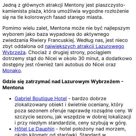
Jedną z głównych atrakcji Mentony jest piaszczysto-
kamienista plaża, która umożliwia wygodne rozłożenie
się na tle kolorowych fasad starego miasta.
Pomimo wielu zalet, Mentona może nie być najlepszym
wyborem jako baza wypadowa do aktywnego
zwiedzania Riwiery Francuskiej. Według nas, jest nieco
zbyt oddalona od
największych atrakcji Lazurowego
Wybrzeża
. Chociaż z drugiej strony, pociągiem
dotrzemy stąd do Nicei w około 30 minut, a dodatkowo
dostępny jest również tani autobus do Nicei oraz
Monako
.
Gdzie się zatrzymać nad Lazurowym Wybrzeżem -
Mentona
Gabriel Boutique Hotel
- bardzo dobrze
zlokalizowany obiekt i świetnie oceniany, który
poza sezonem oferuje naprawdę rozsądne ceny. W
szczycie sezonu, jak wszędzie w dobrej lokalizacji
i przy niezłym standardzie, ceny szybują w górę.
Hôtel Le Dauphin
- hotel położony nad morzem,
około kilometr od starówki. Standard w