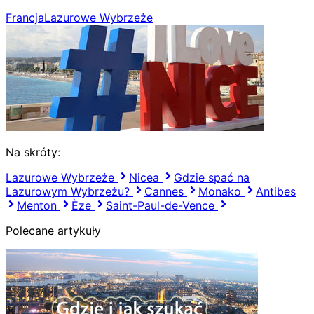
Francja
Lazurowe Wybrzeże
Na skróty:
Lazurowe Wybrzeże
Nicea
Gdzie spać na
Lazurowym Wybrzeżu?
Cannes
Monako
Antibes
Menton
Èze
Saint-Paul-de-Vence
Polecane artykuły