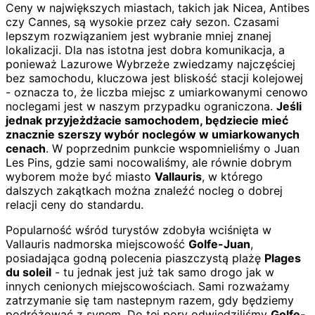
Ceny w największych miastach, takich jak Nicea, Antibes
czy Cannes, są wysokie przez cały sezon. Czasami
lepszym rozwiązaniem jest wybranie mniej znanej
lokalizacji. Dla nas istotna jest dobra komunikacja, a
ponieważ Lazurowe Wybrzeże zwiedzamy najczęściej
bez samochodu, kluczowa jest bliskość stacji kolejowej
- oznacza to, że liczba miejsc z umiarkowanymi cenowo
noclegami jest w naszym przypadku ograniczona.
Jeśli
jednak przyjeżdżacie samochodem, będziecie mieć
znacznie szerszy wybór noclegów w umiarkowanych
cenach
. W poprzednim punkcie wspomnieliśmy o Juan
Les Pins, gdzie sami nocowaliśmy, ale równie dobrym
wyborem może być miasto
Vallauris
, w którego
dalszych zakątkach można znaleźć nocleg o dobrej
relacji ceny do standardu.
Popularność wśród turystów zdobyła wciśnięta w
Vallauris nadmorska miejscowość
Golfe-Juan
,
posiadająca godną polecenia piaszczystą plażę
Plages
du soleil
- tu jednak jest już tak samo drogo jak w
innych cenionych miejscowościach. Sami rozważamy
zatrzymanie się tam nastepnym razem, gdy będziemy
podróżować z synem. Do tej pory odwiedziliśmy
Golfe-