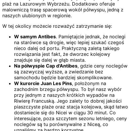
plaż na Lazurowym Wybrzeżu. Dodatkowo oferuje
malowniczą trasę spacerową wokół półwyspu, jedną z
naszych ulubionych w regionie.
W tej okolicy możecie rozważyć zatrzymanie się:
W samym Antibes
. Pamiętajcie jednak, że noclegi
na starówce są drogie, więc lepiej szukać czegoś
nieco dalej od portu. Praktyczną zaletą takiego
rozwiązania jest fakt, że dworzec kolejowy
znajduje się dalej w głąb miasta.
Na półwyspie Cap d'Antibes
, gdzie ceny noclegów
są zazwyczaj wyższe, a zwiedzanie bez
samochodu będzie bardziej skomplikowane.
W kurorcie Juan Les Pins
, położonym na
zachodnim brzegu półwyspu. To był nasz wybór
przy jednym z naszych krótkich wypadów na
Riwierę Francuską. Jego zalety to dobrej jakości
piaszczyste plaże oraz stacja kolejowa, skąd łatwo
dostaniecie się do Nicei w ciągu 30 minut. Co
interesujące, poza szczytem sezonu letniego, ceny
noclegów są tu porównywalne z Niceą, co
uznaliśmy za bardzo korzystne.