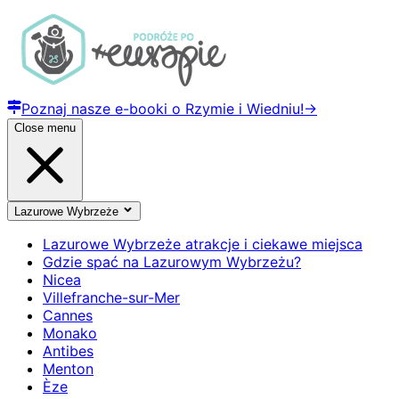
Poznaj nasze e-booki o Rzymie i Wiedniu!
→
Close menu
Lazurowe Wybrzeże
Lazurowe Wybrzeże atrakcje i ciekawe miejsca
Gdzie spać na Lazurowym Wybrzeżu?
Nicea
Villefranche-sur-Mer
Cannes
Monako
Antibes
Menton
Èze