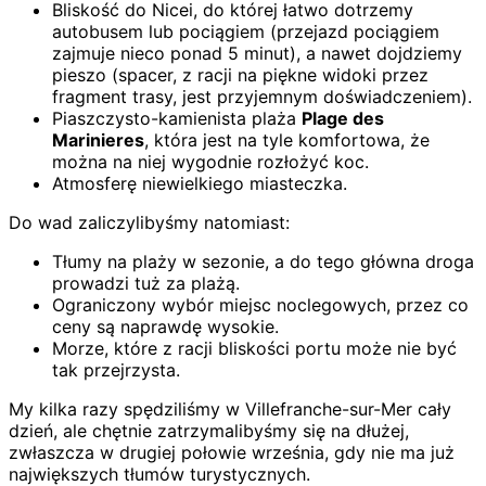
Bliskość do Nicei, do której łatwo dotrzemy
autobusem lub pociągiem (przejazd pociągiem
zajmuje nieco ponad 5 minut), a nawet dojdziemy
pieszo (spacer, z racji na piękne widoki przez
fragment trasy, jest przyjemnym doświadczeniem).
Piaszczysto-kamienista plaża
Plage des
Marinieres
, która jest na tyle komfortowa, że
można na niej wygodnie rozłożyć koc.
Atmosferę niewielkiego miasteczka.
Do wad zaliczylibyśmy natomiast:
Tłumy na plaży w sezonie, a do tego główna droga
prowadzi tuż za plażą.
Ograniczony wybór miejsc noclegowych, przez co
ceny są naprawdę wysokie.
Morze, które z racji bliskości portu może nie być
tak przejrzysta.
My kilka razy spędziliśmy w Villefranche-sur-Mer cały
dzień, ale chętnie zatrzymalibyśmy się na dłużej,
zwłaszcza w drugiej połowie września, gdy nie ma już
największych tłumów turystycznych.