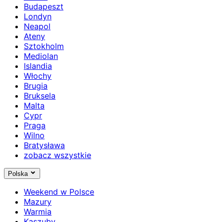
Budapeszt
Londyn
Neapol
Ateny
Sztokholm
Mediolan
Islandia
Włochy
Brugia
Bruksela
Malta
Cypr
Praga
Wilno
Bratysława
zobacz wszystkie
Polska
Weekend w Polsce
Mazury
Warmia
Kaszuby