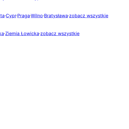
ta
·
Cypr
·
Praga
·
Wilno
·
Bratysława
·
zobacz wszystkie
ka
·
Ziemia Łowicka
·
zobacz wszystkie