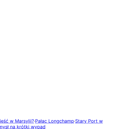
jeść w Marsylii?
·
Pałac Longchamp
·
Stary Port w
omysł na krótki wypad