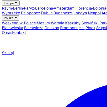
Europa
Rzym
·
Berlin
·
Paryż
·
Barcelona
·
Amsterdam
·
Florencja
·
Bolonia
Wybrzeże
·
Peloponez
·
Dublin
·
Budapeszt
·
Londyn
·
Neapol
·
At
Polska
Weekend w Polsce
·
Mazury
·
Warmia
·
Kaszuby
·
Słowiński Pa
Białowieska
·
Białowieża
·
Gniezno
·
Frombork
·
Hel
·
Płock
·
Słups
O nas
Kontakt
Szukaj