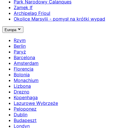
Park Narodowy Calanques
Zamek If
Archipelag Frioul
Okolice Marsylii - pomysł na krótki wypad
Europa
Rzym
Berlin
Paryż
Barcelona
Amsterdam
Florencja
Bolonia
Monachium
Lizbona
Drezno
Kopenhaga
Lazurowe Wybrzeże
Peloponez
Dublin
Budapeszt
Londyn