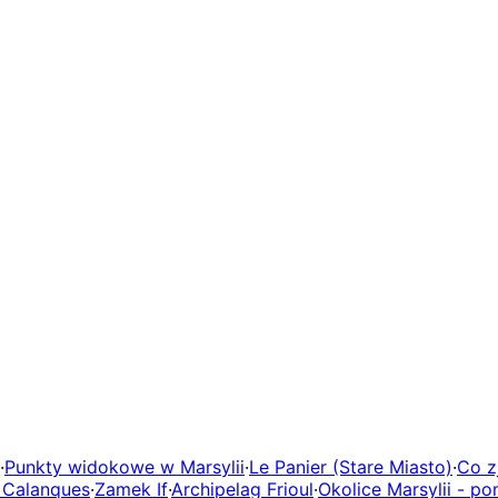
·
Punkty widokowe w Marsylii
·
Le Panier (Stare Miasto)
·
Co z
 Calanques
·
Zamek If
·
Archipelag Frioul
·
Okolice Marsylii - p