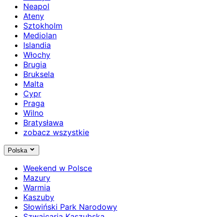
Neapol
Ateny
Sztokholm
Mediolan
Islandia
Włochy
Brugia
Bruksela
Malta
Cypr
Praga
Wilno
Bratysława
zobacz wszystkie
Polska
Weekend w Polsce
Mazury
Warmia
Kaszuby
Słowiński Park Narodowy
Szwajcaria Kaszubska