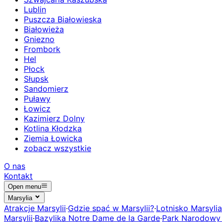
Lublin
Puszcza Białowieska
Białowieża
Gniezno
Frombork
Hel
Płock
Słupsk
Sandomierz
Puławy
Łowicz
Kazimierz Dolny
Kotlina Kłodzka
Ziemia Łowicka
zobacz wszystkie
O nas
Kontakt
Open menu
Marsylia
Atrakcje Marsylii
·
Gdzie spać w Marsylii?
·
Lotnisko Marsylia
Marsylii
·
Bazylika Notre Dame de la Garde
·
Park Narodowy