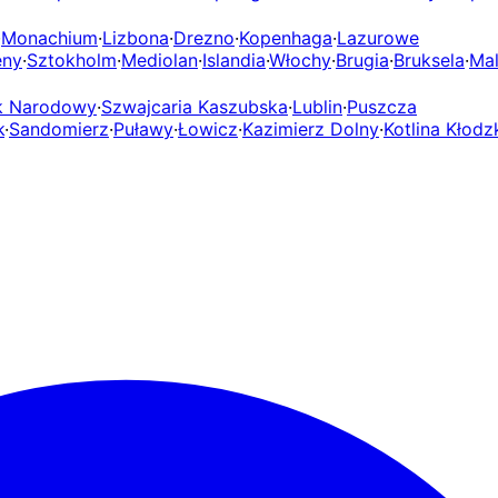
·
Monachium
·
Lizbona
·
Drezno
·
Kopenhaga
·
Lazurowe
eny
·
Sztokholm
·
Mediolan
·
Islandia
·
Włochy
·
Brugia
·
Bruksela
·
Mal
rk Narodowy
·
Szwajcaria Kaszubska
·
Lublin
·
Puszcza
k
·
Sandomierz
·
Puławy
·
Łowicz
·
Kazimierz Dolny
·
Kotlina Kłodz