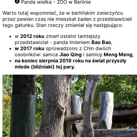
Panda wielka - ZOO w Berlinie
Warto tutaj wspomnieć, że w berlińskim zwierzyńcu
przez pewien czas nie mieszkał żaden z przedstawicieli
tego gatunku. Stan rzeczy zmieniał się następująco:
w
2012 roku
zmarł ostatni tamtejszy
przedstawiciel - panda imieniem
Bao Bao
,
w 2017 roku
sprowadzono z Chin dwóch
osobników: samca
Jiao Qing
i samicę
Meng Meng
,
na koniec sierpnia 2019 roku na świat przyszły
młode (bliźniaki) tej pary.