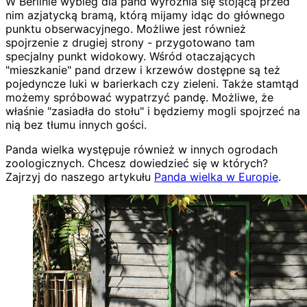
W Berlinie wybieg dla pand wyróżnia się stojącą przed
nim azjatycką bramą, którą mijamy idąc do głównego
punktu obserwacyjnego. Możliwe jest również
spojrzenie z drugiej strony - przygotowano tam
specjalny punkt widokowy. Wśród otaczających
"mieszkanie" pand drzew i krzewów dostępne są też
pojedyncze luki w barierkach czy zieleni. Także stamtąd
możemy spróbować wypatrzyć pandę. Możliwe, że
właśnie "zasiadła do stołu" i będziemy mogli spojrzeć na
nią bez tłumu innych gości.
Panda wielka występuje również w innych ogrodach
zoologicznych. Chcesz dowiedzieć się w których?
Zajrzyj do naszego artykułu
Panda wielka w Europie
.