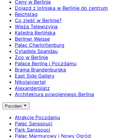
Ceny w Berlinie
Dojazd z lotniska w Berlinie do centrum
Reichstag
Co zjeść w Berlinie?
Wieża Telewizyjna
Katedra Berlińska
Berliner Weisse
Pałac Charlottenburg
Cytadela Spandau
Zoo w Berlinie
Pałace Berlina i Poczdamu
Brama Brandenburska
East Side Gallery
Nikolaiviertel
Alexanderplatz
Architektura powojennego Berlina
Poczdam
Atrakcje Poczdamu
Pałac Sanssouci
Park Sanssouci
Pałac Marmurowy i Nowy Ogród