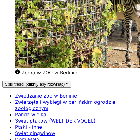
Zebra w ZOO w Berlinie
Spis treści (kliknij, aby rozwinąć)
Zwiedzanie zoo w Berlinie
Zwierzęta i wybiegi w berlińskim ogrodzie
zoologicznym
Panda wielka
Świat ptaków (WELT DER VÖGEL)
Ptaki - inne
Świat pingwinów
Dom Małp