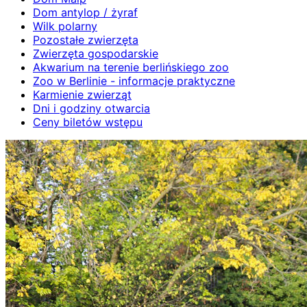
Dom antylop / żyraf
Wilk polarny
Pozostałe zwierzęta
Zwierzęta gospodarskie
Akwarium na terenie berlińskiego zoo
Zoo w Berlinie - informacje praktyczne
Karmienie zwierząt
Dni i godziny otwarcia
Ceny biletów wstępu