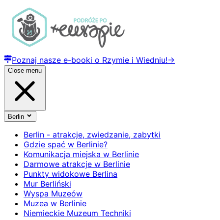
Poznaj nasze e-booki o Rzymie i Wiedniu!
→
Close menu
Berlin
Berlin - atrakcje, zwiedzanie, zabytki
Gdzie spać w Berlinie?
Komunikacja miejska w Berlinie
Darmowe atrakcje w Berlinie
Punkty widokowe Berlina
Mur Berliński
Wyspa Muzeów
Muzea w Berlinie
Niemieckie Muzeum Techniki