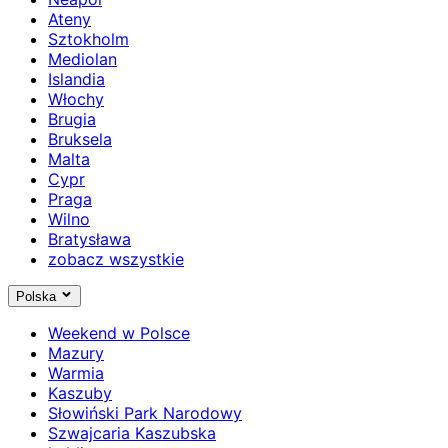
Ateny
Sztokholm
Mediolan
Islandia
Włochy
Brugia
Bruksela
Malta
Cypr
Praga
Wilno
Bratysława
zobacz wszystkie
Polska
Weekend w Polsce
Mazury
Warmia
Kaszuby
Słowiński Park Narodowy
Szwajcaria Kaszubska