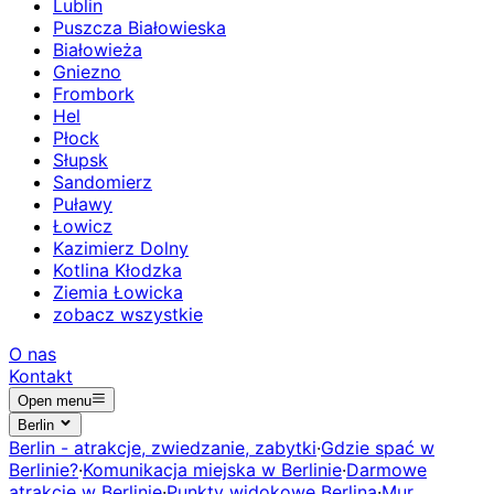
Lublin
Puszcza Białowieska
Białowieża
Gniezno
Frombork
Hel
Płock
Słupsk
Sandomierz
Puławy
Łowicz
Kazimierz Dolny
Kotlina Kłodzka
Ziemia Łowicka
zobacz wszystkie
O nas
Kontakt
Open menu
Berlin
Berlin - atrakcje, zwiedzanie, zabytki
·
Gdzie spać w
Berlinie?
·
Komunikacja miejska w Berlinie
·
Darmowe
atrakcje w Berlinie
·
Punkty widokowe Berlina
·
Mur