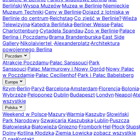
Berliński
·
Wyspa Muzeów
·
Muzea w Berlinie
·
Niemieckie
Muzeum Techniki
·
Ceny w Berlinie
·
Dojazd z lotniska w
Berlinie do centrum
·
Reichstag
·
Co zjeść w Berlinie?
·
Wieża
Telewizyjna
·
Katedra Berlińska
·
Berliner Weisse
·
Pałac
Charlottenburg
·
Cytadela Spandau
·
Zoo w Berlinie
·
Pałace
Berlina i Poczdamu
·
Brama Brandenburska
·
East Side
Gallery
·
Nikolaiviertel
·
Alexanderplatz
·
Architektura
powojennego Berlina
Poczdam
Atrakcje Poczdamu
·
Pałac Sanssouci
·
Park
Sanssouci
·
Pałac Marmurowy i Nowy Ogród
·
Nowy Pałac
w Poczdamie
·
Pałac Cecilienhof
·
Park i Pałac Babelsberg
Europa
Rzym
·
Berlin
·
Paryż
·
Barcelona
·
Amsterdam
·
Florencja
·
Bolonia
Wybrzeże
·
Peloponez
·
Dublin
·
Budapeszt
·
Londyn
·
Neapol
·
At
wszystkie
Polska
Weekend w Polsce
·
Mazury
·
Warmia
·
Kaszuby
·
Słowiński
Park Narodowy
·
Szwajcaria Kaszubska
·
Lublin
·
Puszcza
Białowieska
·
Białowieża
·
Gniezno
·
Frombork
·
Hel
·
Płock
·
Słups
Dolny
·
Kotlina Kłodzka
·
Ziemia Łowicka
·
zobacz wszystkie
O nas
Kontakt