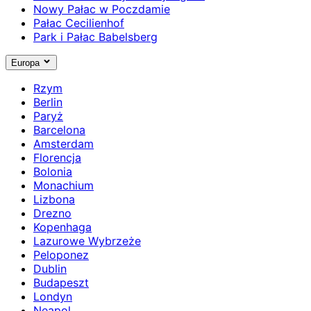
Nowy Pałac w Poczdamie
Pałac Cecilienhof
Park i Pałac Babelsberg
Europa
Rzym
Berlin
Paryż
Barcelona
Amsterdam
Florencja
Bolonia
Monachium
Lizbona
Drezno
Kopenhaga
Lazurowe Wybrzeże
Peloponez
Dublin
Budapeszt
Londyn
Neapol