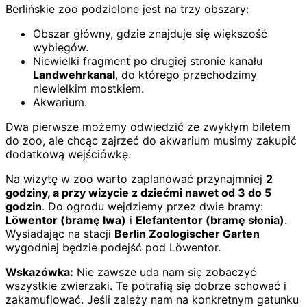
Berlińskie zoo podzielone jest na trzy obszary:
Obszar główny, gdzie znajduje się większość
wybiegów.
Niewielki fragment po drugiej stronie kanału
Landwehrkanal
, do którego przechodzimy
niewielkim mostkiem.
Akwarium.
Dwa pierwsze możemy odwiedzić ze zwykłym biletem
do zoo, ale chcąc zajrzeć do akwarium musimy zakupić
dodatkową wejściówkę.
Na wizytę w zoo warto zaplanować przynajmniej
2
godziny, a przy wizycie z dziećmi nawet od 3 do 5
godzin
. Do ogrodu wejdziemy przez dwie bramy:
Löwentor (bramę lwa)
i
Elefantentor (bramę słonia)
.
Wysiadając na stacji
Berlin Zoologischer Garten
wygodniej będzie podejść pod Löwentor.
Wskazówka:
Nie zawsze uda nam się zobaczyć
wszystkie zwierzaki. Te potrafią się dobrze schować i
zakamuflować. Jeśli zależy nam na konkretnym gatunku