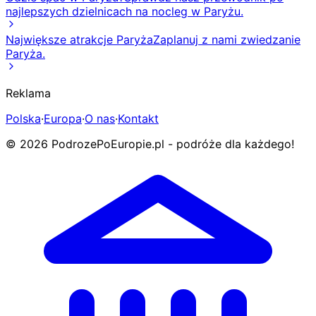
najlepszych dzielnicach na nocleg w Paryżu.
Największe atrakcje Paryża
Zaplanuj z nami zwiedzanie
Paryża.
Reklama
Polska
·
Europa
·
O nas
·
Kontakt
© 2026 PodrozePoEuropie.pl - podróże dla każdego!