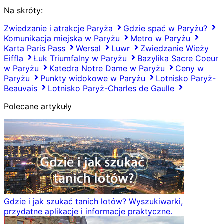
Na skróty:
Zwiedzanie i atrakcje Paryża
Gdzie spać w Paryżu?
Komunikacja miejska w Paryżu
Metro w Paryżu
Karta Paris Pass
Wersal
Luwr
Zwiedzanie Wieży
Eiffla
Łuk Triumfalny w Paryżu
Bazylika Sacre Coeur
w Paryżu
Katedra Notre Dame w Paryżu
Ceny w
Paryżu
Punkty widokowe w Paryżu
Lotnisko Paryż-
Beauvais
Lotnisko Paryż-Charles de Gaulle
Polecane artykuły
Gdzie i jak szukać tanich lotów? Wyszukiwarki,
przydatne aplikacje i informacje praktyczne.