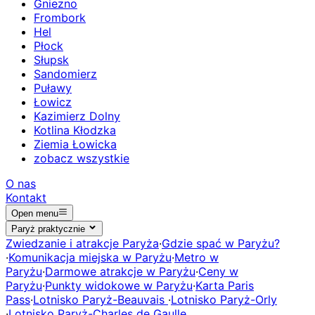
Gniezno
Frombork
Hel
Płock
Słupsk
Sandomierz
Puławy
Łowicz
Kazimierz Dolny
Kotlina Kłodzka
Ziemia Łowicka
zobacz wszystkie
O nas
Kontakt
Open menu
Paryż praktycznie
Zwiedzanie i atrakcje Paryża
·
Gdzie spać w Paryżu?
·
Komunikacja miejska w Paryżu
·
Metro w
Paryżu
·
Darmowe atrakcje w Paryżu
·
Ceny w
Paryżu
·
Punkty widokowe w Paryżu
·
Karta Paris
Pass
·
Lotnisko Paryż-Beauvais
·
Lotnisko Paryż-Orly
·
Lotnisko Paryż-Charles de Gaulle