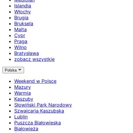
Islandia
Włochy
Brugia
Bruksela
Malta
Cypr
Praga
Wilno
Bratysława
zobacz wszystkie
Polska
Weekend w Polsce
Mazury
Warmia
Kaszuby
Słowiński Park Narodowy
Szwajcaria Kaszubska
Lublin
Puszcza Białowieska
Białowieża