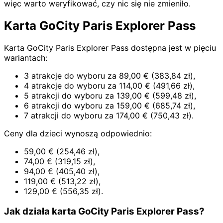
więc warto weryfikować, czy nic się nie zmieniło.
Karta GoCity Paris Explorer Pass
Karta GoCity Paris Explorer Pass dostępna jest w pięciu
wariantach:
3 atrakcje do wyboru za
89,00
€
(
383,84
zł)
,
4 atrakcje do wyboru za
114,00
€
(
491,66
zł)
,
5 atrakcji do wyboru za
139,00
€
(
599,48
zł)
,
6 atrakcji do wyboru za
159,00
€
(
685,74
zł)
,
7 atrakcji do wyboru za
174,00
€
(
750,43
zł)
.
Ceny dla dzieci wynoszą odpowiednio:
59,00
€
(
254,46
zł)
,
74,00
€
(
319,15
zł)
,
94,00
€
(
405,40
zł)
,
119,00
€
(
513,22
zł)
,
129,00
€
(
556,35
zł)
.
Jak działa karta GoCity Paris Explorer Pass?