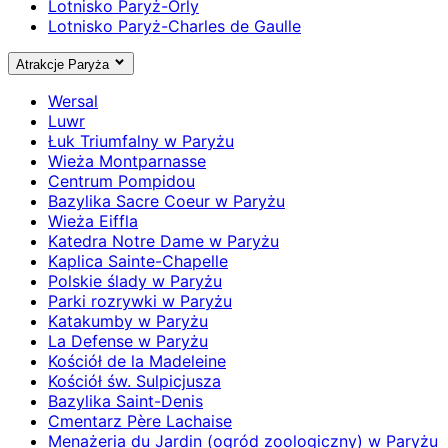
Lotnisko Paryż-Orly
Lotnisko Paryż-Charles de Gaulle
Atrakcje Paryża
Wersal
Luwr
Łuk Triumfalny w Paryżu
Wieża Montparnasse
Centrum Pompidou
Bazylika Sacre Coeur w Paryżu
Wieża Eiffla
Katedra Notre Dame w Paryżu
Kaplica Sainte-Chapelle
Polskie ślady w Paryżu
Parki rozrywki w Paryżu
Katakumby w Paryżu
La Defense w Paryżu
Kościół de la Madeleine
Kościół św. Sulpicjusza
Bazylika Saint-Denis
Cmentarz Père Lachaise
Menażeria du Jardin (ogród zoologiczny) w Paryżu