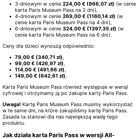
3-dniowym w cenie
224,00
€
(
966,07
zł)
(w cenie
karta Paris Museum Pass na 2 dni),
4-dniowym w cenie
269,00
€
(
1160,14
zł)
(w
cenie karta Paris Museum Pass na 4 dni),
6-dniowym w cenie
324,00
€
(
1397,35
zł)
(w
cenie karta Paris Museum Pass na 6 dni).
Ceny dla dzieci wynoszą odpowiednio:
79,00
€
(
340,71
zł)
,
99,00
€
(
426,97
zł)
,
114,00
€
(
491,66
zł)
,
149,00
€
(
642,61
zł)
,
Karta Paris Museum Pass również występuje w wersji
cyfrowej i otrzymamy ją po zakupie karty Paris Pass.
Uwaga!
Kartę Paris Museum Pass musimy wykorzystać
w te same dni, na które zakupiliśmy kartę Paris Pass.
Zasada ta stanowi dla nas największą wadę tego
produktu.
Jak działa karta Paris Pass w wersji All-