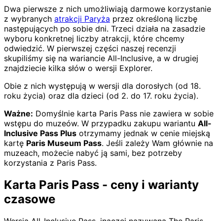
Dwa pierwsze z nich umożliwiają darmowe korzystanie
z wybranych
atrakcji Paryża
przez określoną liczbę
następujących po sobie dni. Trzeci działa na zasadzie
wyboru konkretnej liczby atrakcji, które chcemy
odwiedzić. W pierwszej części naszej recenzji
skupiliśmy się na wariancie All-Inclusive, a w drugiej
znajdziecie kilka słów o wersji Explorer.
Obie z nich występują w wersji dla dorosłych (od 18.
roku życia) oraz dla dzieci (od 2. do 17. roku życia).
Ważne:
Domyślnie karta Paris Pass nie zawiera w sobie
wstępu do muzeów. W przypadku zakupu wariantu
All-
Inclusive Pass Plus
otrzymamy jednak w cenie miejską
kartę
Paris Museum Pass
. Jeśli zależy Wam głównie na
muzeach, możecie nabyć ją sami, bez potrzeby
korzystania z Paris Pass.
Karta Paris Pass - ceny i warianty
czasowe
Wersja All-Inclusive Pass, inaczej nazywana The Paris