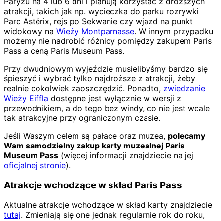
Paryżu na 4 lub 6 dni i planują korzystać z droższych
atrakcji, takich jak np. wycieczka do parku rozrywki
Parc Astérix, rejs po Sekwanie czy wjazd na punkt
widokowy na
Wieży Montparnasse
. W innym przypadku
możemy nie nadrobić różnicy pomiędzy zakupem Paris
Pass a ceną Paris Museum Pass.
Przy dwudniowym wyjeździe musielibyśmy bardzo się
śpieszyć i wybrać tylko najdroższe z atrakcji, żeby
realnie cokolwiek zaoszczędzić. Ponadto,
zwiedzanie
Wieży Eiffla
dostępne jest wyłącznie w wersji z
przewodnikiem, a do tego bez windy, co nie jest wcale
tak atrakcyjne przy ograniczonym czasie.
Jeśli Waszym celem są pałace oraz muzea,
polecamy
Wam samodzielny zakup karty muzealnej Paris
Museum Pass
(więcej informacji znajdziecie na jej
oficjalnej stronie
).
Atrakcje wchodzące w skład Paris Pass
Aktualne atrakcje wchodzące w skład karty znajdziecie
tutaj
. Zmieniają się one jednak regularnie rok do roku,