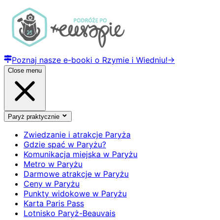
Poznaj nasze e-booki o Rzymie i Wiedniu!
→
Close menu
Paryż praktycznie
Zwiedzanie i atrakcje Paryża
Gdzie spać w Paryżu?
Komunikacja miejska w Paryżu
Metro w Paryżu
Darmowe atrakcje w Paryżu
Ceny w Paryżu
Punkty widokowe w Paryżu
Karta Paris Pass
Lotnisko Paryż-Beauvais