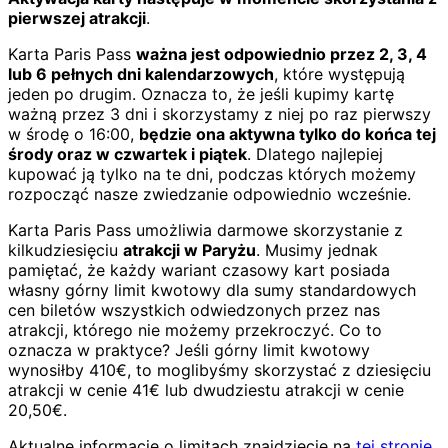
pierwszej atrakcji
.
Karta Paris Pass
ważna jest odpowiednio przez 2, 3, 4
lub 6 pełnych dni kalendarzowych
, które występują
jeden po drugim. Oznacza to, że jeśli kupimy kartę
ważną przez 3 dni i skorzystamy z niej po raz pierwszy
w środę o 16:00,
będzie ona aktywna tylko do końca tej
środy oraz w czwartek i piątek
. Dlatego najlepiej
kupować ją tylko na te dni, podczas których możemy
rozpocząć nasze zwiedzanie odpowiednio wcześnie.
Karta Paris Pass umożliwia darmowe skorzystanie z
kilkudziesięciu
atrakcji w Paryżu
. Musimy jednak
pamiętać, że każdy wariant czasowy kart posiada
własny górny limit kwotowy dla sumy standardowych
cen biletów wszystkich odwiedzonych przez nas
atrakcji, którego nie możemy przekroczyć. Co to
oznacza w praktyce? Jeśli górny limit kwotowy
wynosiłby 410€, to moglibyśmy skorzystać z dziesięciu
atrakcji w cenie 41€ lub dwudziestu atrakcji w cenie
20,50€.
Aktualne informacje o limitach znajdziecie na
tej stronie