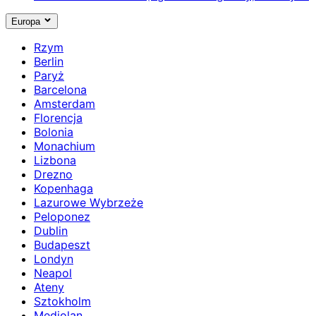
Europa
Rzym
Berlin
Paryż
Barcelona
Amsterdam
Florencja
Bolonia
Monachium
Lizbona
Drezno
Kopenhaga
Lazurowe Wybrzeże
Peloponez
Dublin
Budapeszt
Londyn
Neapol
Ateny
Sztokholm
Mediolan