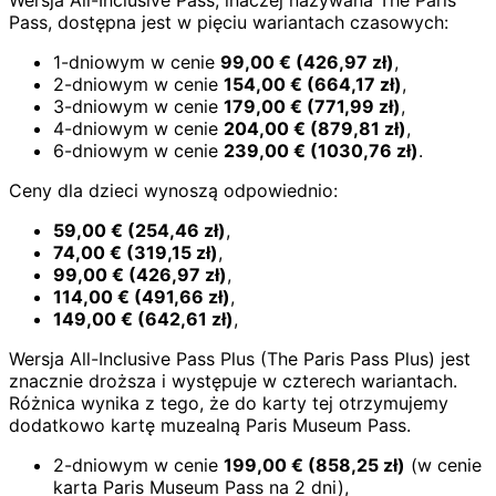
Pass, dostępna jest w pięciu wariantach czasowych:
1-dniowym w cenie
99,00
€
(
426,97
zł)
,
2-dniowym w cenie
154,00
€
(
664,17
zł)
,
3-dniowym w cenie
179,00
€
(
771,99
zł)
,
4-dniowym w cenie
204,00
€
(
879,81
zł)
,
6-dniowym w cenie
239,00
€
(
1030,76
zł)
.
Ceny dla dzieci wynoszą odpowiednio:
59,00
€
(
254,46
zł)
,
74,00
€
(
319,15
zł)
,
99,00
€
(
426,97
zł)
,
114,00
€
(
491,66
zł)
,
149,00
€
(
642,61
zł)
,
Wersja All-Inclusive Pass Plus (The Paris Pass Plus) jest
znacznie droższa i występuje w czterech wariantach.
Różnica wynika z tego, że do karty tej otrzymujemy
dodatkowo kartę muzealną Paris Museum Pass.
2-dniowym w cenie
199,00
€
(
858,25
zł)
(w cenie
karta Paris Museum Pass na 2 dni),