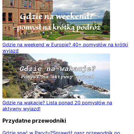
Gdzie na weekend w Europie? 40+ pomysłów na krótki
wyjazd
Gdzie na wakacje? Lista ponad 20 pomysłów na
aktywny wyjazd!
Przydatne przewodniki
Gdzie spać w Paryżu?
Sprawdź nasz przewodnik po