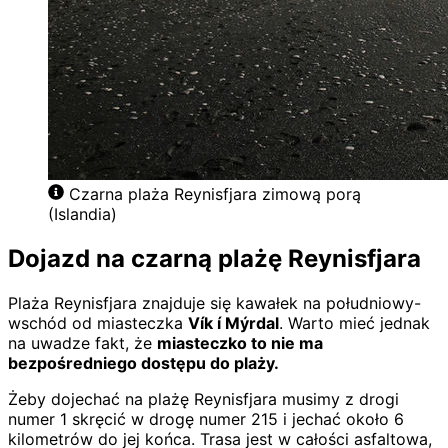
Czarna plaża Reynisfjara zimową porą
(Islandia)
Dojazd na czarną plażę Reynisfjara
Plaża Reynisfjara znajduje się kawałek na południowy-
wschód od miasteczka
Vík í Mýrdal
. Warto mieć jednak
na uwadze fakt, że
miasteczko to nie ma
bezpośredniego dostępu do plaży.
Żeby dojechać na plażę Reynisfjara musimy z drogi
numer 1 skręcić w drogę numer 215 i jechać około 6
kilometrów do jej końca. Trasa jest w całości asfaltowa,