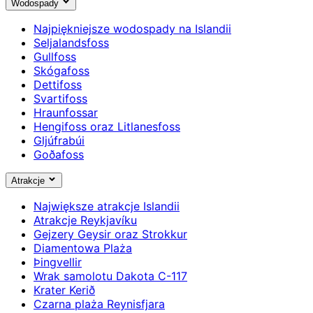
Wodospady
Najpiękniejsze wodospady na Islandii
Seljalandsfoss
Gullfoss
Skógafoss
Dettifoss
Svartifoss
Hraunfossar
Hengifoss oraz Litlanesfoss
Gljúfrabúi
Goðafoss
Atrakcje
Największe atrakcje Islandii
Atrakcje Reykjavíku
Gejzery Geysir oraz Strokkur
Diamentowa Plaża
Þingvellir
Wrak samolotu Dakota C-117
Krater Kerið
Czarna plaża Reynisfjara