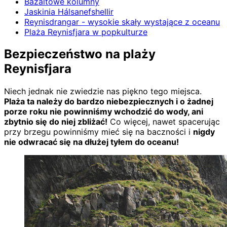
Bazaltowe kolumny
Jaskinia Hálsanefshellir
Reynisdrangar - wysokie skały wystające z oceanu
Plaża Reynisfjara w popkulturze
Bezpieczeństwo na plaży
Reynisfjara
Niech jednak nie zwiedzie nas piękno tego miejsca.
Plaża ta należy do bardzo niebezpiecznych i o żadnej
porze roku nie powinniśmy wchodzić do wody, ani
zbytnio się do niej zbliżać!
Co więcej, nawet spacerując
przy brzegu powinniśmy mieć się na baczności i
nigdy
nie odwracać się na dłużej tyłem do oceanu!