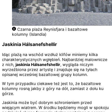
Czarna plaża Reynisfjara i bazaltowe
kolumny (Islandia)
Jaskinia Hálsanefshellir
Idąc plażą na wschód wzdłuż klifów miniemy kilka
charakterystycznych wgłębień. Najbardziej malownicze
z nich,
jaskinia Hálsanefshellir
, wygląda niczym
wyrzeźbiona przez artystę i znajduje się na tyłach
opisanej wcześniej bazaltowej grupy kolumn.
W tym przypadku ciekawe też jest to, że bazaltowe
kolumny rosną jakby z góry na dół, zamiast z dołu ku
górze.
Jaskinia może być dobrym schronieniem przed
wiejącym wiatrem. W środku będziemy mogli w spokoju