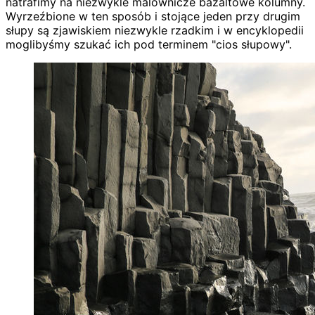
natrafimy na niezwykle malownicze bazaltowe kolumny.
Wyrzeźbione w ten sposób i stojące jeden przy drugim
słupy są zjawiskiem niezwykle rzadkim i w encyklopedii
moglibyśmy szukać ich pod terminem "cios słupowy".