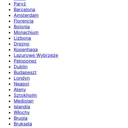
Paryż
Barcelona
Amsterdam
Florencja
Bolonia
Monachium
Lizbona
Drezno
Kopenhaga
Lazurowe Wybrzeże
Peloponez
Dublin
Budapeszt
Londyn
Neapol
Ateny
Sztokholm
Mediolan
Islandia
Włochy
Brugia
Bruksela