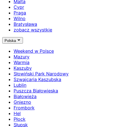
Malta
Cypr
Praga
Wilno
Bratysława
zobacz wszystkie
Polska
Weekend w Polsce
Mazury
Warmia
Kaszuby
Słowiński Park Narodowy
Szwajcaria Kaszubska
Lublin
Puszcza Białowieska
Białowieża
Gniezno
Frombork
Hel
Płock
Słupsk