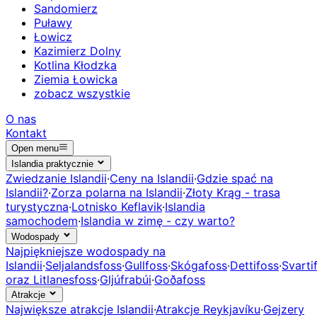
Sandomierz
Puławy
Łowicz
Kazimierz Dolny
Kotlina Kłodzka
Ziemia Łowicka
zobacz wszystkie
O nas
Kontakt
Open menu
Islandia praktycznie
Zwiedzanie Islandii
·
Ceny na Islandii
·
Gdzie spać na
Islandii?
·
Zorza polarna na Islandii
·
Złoty Krąg - trasa
turystyczna
·
Lotnisko Keflavik
·
Islandia
samochodem
·
Islandia w zimę - czy warto?
Wodospady
Najpiękniejsze wodospady na
Islandii
·
Seljalandsfoss
·
Gullfoss
·
Skógafoss
·
Dettifoss
·
Svarti
oraz Litlanesfoss
·
Gljúfrabúi
·
Goðafoss
Atrakcje
Największe atrakcje Islandii
·
Atrakcje Reykjavíku
·
Gejzery