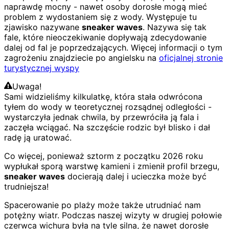
naprawdę mocny - nawet osoby dorosłe mogą mieć
problem z wydostaniem się z wody. Występuje tu
zjawisko nazywane
sneaker waves
. Nazywa się tak
fale, które nieoczekiwanie dopływają zdecydowanie
dalej od fal je poprzedzających. Więcej informacji o tym
zagrożeniu znajdziecie po angielsku na
oficjalnej stronie
turystycznej wyspy
Uwaga!
Sami widzieliśmy kilkulatkę, która stała odwrócona
tyłem do wody w teoretycznej rozsądnej odległości -
wystarczyła jednak chwila, by przewróciła ją fala i
zaczęła wciągać. Na szczęście rodzic był blisko i dał
radę ją uratować.
Co więcej, ponieważ sztorm z początku 2026 roku
wypłukał sporą warstwę kamieni i zmienił profil brzegu,
sneaker waves
docierają dalej i ucieczka może być
trudniejsza!
Spacerowanie po plaży może także utrudniać nam
potężny wiatr. Podczas naszej wizyty w drugiej połowie
czerwca wichura była na tyle silna, że nawet dorosłe