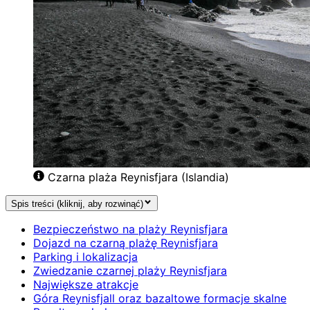
Czarna plaża Reynisfjara (Islandia)
Spis treści (kliknij, aby rozwinąć)
Bezpieczeństwo na plaży Reynisfjara
Dojazd na czarną plażę Reynisfjara
Parking i lokalizacja
Zwiedzanie czarnej plaży Reynisfjara
Największe atrakcje
Góra Reynisfjall oraz bazaltowe formacje skalne