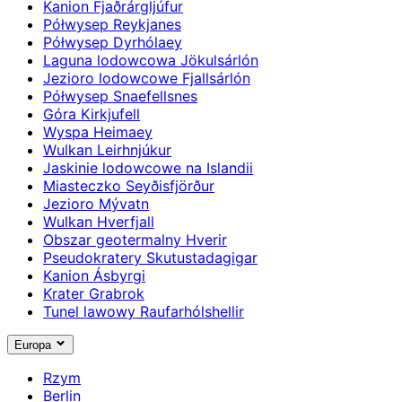
Kanion Fjaðrárgljúfur
Półwysep Reykjanes
Półwysep Dyrhólaey
Laguna lodowcowa Jökulsárlón
Jezioro lodowcowe Fjallsárlón
Półwysep Snaefellsnes
Góra Kirkjufell
Wyspa Heimaey
Wulkan Leirhnjúkur
Jaskinie lodowcowe na Islandii
Miasteczko Seyðisfjörður
Jezioro Mývatn
Wulkan Hverfjall
Obszar geotermalny Hverir
Pseudokratery Skutustadagigar
Kanion Ásbyrgi
Krater Grabrok
Tunel lawowy Raufarhólshellir
Europa
Rzym
Berlin