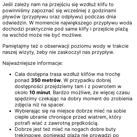
Jeśli zależy nam na przejściu się wzdłuż klifu to
powinniśmy zapoznać się wcześniej z godzinami
pływów (przypływu oraz odpływu) podczas dnia
odwiedzin. W momencie największego przypływu woda
dochodzi praktycznie pod same klify i przejście plażą
na wschód może nie być możliwe.
Pamiętajmy też o obserwacji poziomu wody w trakcie
naszej wizyty, żeby nie zaskoczył nas przypływ.
Najważniejsze informacje:
Cała dostępna trasa wzdłuż klifów ma trochę
ponad
350 metrów
. W przypadku dobrej
dostępności przejdziemy tam i z powrotem w
około
10 minut
. Bardzo możliwe, że więcej czasu
spędzimy czekając na dobry moment do zrobienia
zdjęcia niż na spacer.
Wybierając się na miejsce dobrze mieć na sobie
ciepłe ubranie chroniące przed wiatrem, który
potrafi wiać z zawrotną prędkością.
Dobrze jest też mieć na nogach dobre buty
trekingowe, ponieważ plaża nie prowadzi po