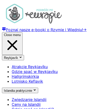
Poznaj nasze e-booki o Rzymie i Wiedniu!
→
Close menu
Reykjavík
Atrakcje Reykjavíku
Gdzie spać w Reykjavíku
Hallgrímskirkja
Lotnisko Keflavik
Islandia praktycznie
Zwiedzanie Islandii
Ceny na Islandii