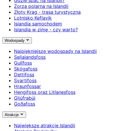
Gdzie spać na Islandii?
Zorza polarna na Islandii
Złoty Krąg - trasa turystyczna
Lotnisko Keflavik
Islandia samochodem
Islandia w zimę - czy warto?
Wodospady
Najpiękniejsze wodospady na Islandii
Seljalandsfoss
Gullfoss
Skógafoss
Dettifoss
Svartifoss
Hraunfossar
Hengifoss oraz Litlanesfoss
Gljúfrabúi
Goðafoss
Atrakcje
Największe atrakcje Islandii