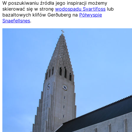
W poszukiwaniu źródła jego inspiracji możemy
skierować się w stronę
wodospadu Svartifoss
lub
bazaltowych klifów Gerðuberg na
Półwyspie
Snaefellsnes
.