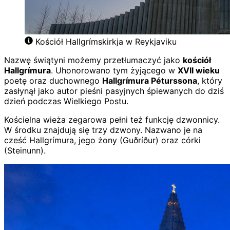
Kościół Hallgrímskirkja w Reykjaviku
Nazwę świątyni możemy przetłumaczyć jako
kościół
Hallgrímura
. Uhonorowano tym żyjącego w
XVII wieku
poetę oraz duchownego
Hallgrímura Péturssona
, który
zasłynął jako autor pieśni pasyjnych śpiewanych do dziś
dzień podczas Wielkiego Postu.
Kościelna wieża zegarowa pełni też funkcję dzwonnicy.
W środku znajdują się trzy dzwony. Nazwano je na
cześć Hallgrímura, jego żony (Guðríður) oraz córki
(Steinunn).