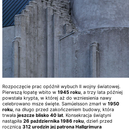
Rozpoczęcie prac opóźnił wybuch II wojny światowej.
Pierwszą łopatę wbito w
1945 roku
, a trzy lata później
powstała krypta, w której aż do wzniesienia nawy
celebrowano msze święte. Samúelsson zmarł w
1950
roku
, na długo przed zakończeniem budowy, która
trwała
jeszcze blisko 40 lat
. Konsekracja świątyni
nastąpiła
26 października 1986 roku
, dzień przed
rocznicą
312 urodzin jej patrona Hallgrímura