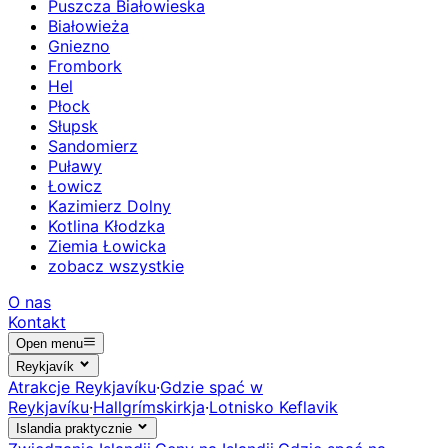
Puszcza Białowieska
Białowieża
Gniezno
Frombork
Hel
Płock
Słupsk
Sandomierz
Puławy
Łowicz
Kazimierz Dolny
Kotlina Kłodzka
Ziemia Łowicka
zobacz wszystkie
O nas
Kontakt
Open menu
Reykjavík
Atrakcje Reykjavíku
·
Gdzie spać w
Reykjavíku
·
Hallgrímskirkja
·
Lotnisko Keflavik
Islandia praktycznie