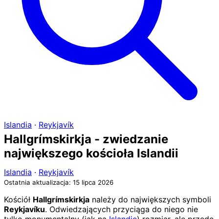
Islandia
·
Reykjavík
Hallgrímskirkja - zwiedzanie
największego kościoła Islandii
Islandia
·
Reykjavík
Ostatnia aktualizacja: 15 lipca 2026
Kościół
Hallgrímskirkja
należy do największych symboli
Reykjavíku
. Odwiedzających przyciąga do niego nie
tylko monumentalny (jak na
Islandię
) rozmiar, ale przede