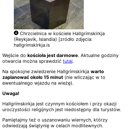
Chrzcielnica w kościele Hallgrímskirkja
(Reykjavik, Islandia) [zródło zdjęcia:
hallgrimskirkja.is
Wejście do
kościoła jest darmowe
. Aktualne godziny
otwarcia można sprawdzić
tutaj
.
Na spokojne zwiedzenie Hallgrímskirkja
warto
zaplanować około 15 minut
(nie wliczając w to
ewentualnego wjazdu na wieżę).
Uwaga!
Hallgrímskirkja jest czynnym kościołem i przy okazji
uroczystości religijnych jest niedostępny dla turystów.
Pamiętajmy też o uszanowaniu wiernych, którzy
odwiedzają świątynię w celach modlitewnych.