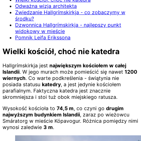
Odważna wizja architekta
Zwiedzanie Hallgrímskirkja - co zobaczymy w
środku?
Dzwonnica Hallgrímskirkja - najlepszy punkt
widokowy w mieście
Pomnik Leifa Erikssona
Wielki kościół, choć nie katedra
Hallgrímskirkja jest
największym kościołem w całej
Islandii
. W jego murach może pomieścić się nawet
1200
wiernych
. Co warte podkreślenia - świątynia nie
posiada statusu
katedry
, a jest jedynie kościołem
parafialnym. Faktyczna katedra jest znacznie
skromniejsza i stoi tuż obok miejskiego ratusza.
Wysokość kościoła to
74,5 m
, co czyni go
drugim
najwyższym budynkiem Islandii
, zaraz po wieżowcu
Smáratorg w mieście Kópavogur. Różnica pomiędzy nimi
wynosi zaledwie
3 m
.