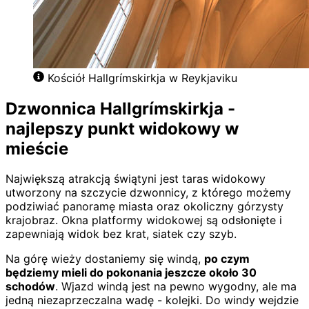
Kościół Hallgrímskirkja w Reykjaviku
Dzwonnica Hallgrímskirkja -
najlepszy punkt widokowy w
mieście
Największą atrakcją świątyni jest taras widokowy
utworzony na szczycie dzwonnicy, z którego możemy
podziwiać panoramę miasta oraz okoliczny górzysty
krajobraz. Okna platformy widokowej są odsłonięte i
zapewniają widok bez krat, siatek czy szyb.
Na górę wieży dostaniemy się windą,
po czym
będziemy mieli do pokonania jeszcze około 30
schodów
. Wjazd windą jest na pewno wygodny, ale ma
jedną niezaprzeczalna wadę - kolejki. Do windy wejdzie