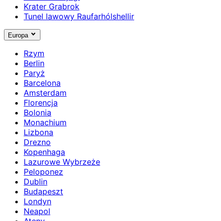
Krater Grabrok
Tunel lawowy Raufarhólshellir
Europa
Rzym
Berlin
Paryż
Barcelona
Amsterdam
Florencja
Bolonia
Monachium
Lizbona
Drezno
Kopenhaga
Lazurowe Wybrzeże
Peloponez
Dublin
Budapeszt
Londyn
Neapol
Ateny