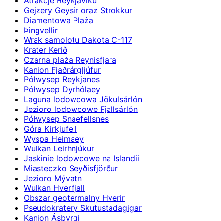
Atrakcje Reykjavíku
Gejzery Geysir oraz Strokkur
Diamentowa Plaża
Þingvellir
Wrak samolotu Dakota C-117
Krater Kerið
Czarna plaża Reynisfjara
Kanion Fjaðrárgljúfur
Półwysep Reykjanes
Półwysep Dyrhólaey
Laguna lodowcowa Jökulsárlón
Jezioro lodowcowe Fjallsárlón
Półwysep Snaefellsnes
Góra Kirkjufell
Wyspa Heimaey
Wulkan Leirhnjúkur
Jaskinie lodowcowe na Islandii
Miasteczko Seyðisfjörður
Jezioro Mývatn
Wulkan Hverfjall
Obszar geotermalny Hverir
Pseudokratery Skutustadagigar
Kanion Ásbyrgi