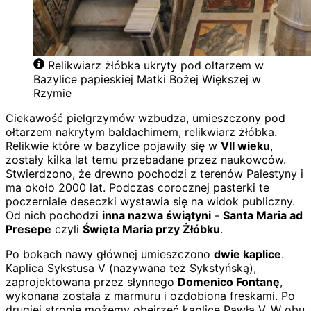
Relikwiarz żłóbka ukryty pod ołtarzem w
Bazylice papieskiej Matki Bożej Większej w
Rzymie
Ciekawość pielgrzymów wzbudza, umieszczony pod
ołtarzem nakrytym baldachimem, relikwiarz żłóbka.
Relikwie które w bazylice pojawiły się w
VII wieku
,
zostały kilka lat temu przebadane przez naukowców.
Stwierdzono, że drewno pochodzi z terenów Palestyny i
ma około 2000 lat. Podczas corocznej pasterki te
poczerniałe deseczki wystawia się na widok publiczny.
Od nich pochodzi
inna nazwa świątyni
-
Santa Maria ad
Presepe
czyli
Święta Maria przy Żłóbku
.
Po bokach nawy głównej umieszczono
dwie kaplice
.
Kaplica Sykstusa V (nazywana też Sykstyńską),
zaprojektowana przez słynnego
Domenico Fontanę
,
wykonana została z marmuru i ozdobiona freskami. Po
drugiej stronie możemy obejrzeć kaplicę Pawła V. W obu