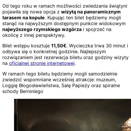
Od tego roku w ramach możliwości zwiedzania świątyni
pojawiła się nowa opcja z
wizytą na panoramicznym
tarasem na kopule
. Kupując ten bilet będziemy mogli
stanąć na najwyższym dostępnym punkcie widokowym
najwyższego rzymskiego wzgórza
i spojrzeć na
okolicę z innej perspektywy.
Bilet wstępu kosztuje
11,50€
. Wycieczka trwa 30 minut i
odbywa się o konkretnej godzinie. Najlepszym
rozwiązaniem jest rezerwacja biletu oraz godziny wizyty
na
oficjalnej stronie internetowej
.
W ramach tego biletu będziemy mogli samodzielnie
zwiedzić wspomniane wcześniej atrakcje: muzeum,
Loggię Błogosławieństwa, Salę Papieży oraz spiralne
schody Berniniego