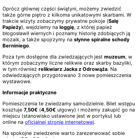
Oprócz głównej części świątyni, możemy zwiedzić
także górne piętro z kilkoma unikatowymi skarbami. W
trakcie wizyty zobaczymy prywatne pokoje (
Salę
Papieży
), wejdziemy na
loggię
, z której papież
błogosławił wiernych i poznamy historię zdobiących ją
mozaik, a także spojrzymy na
słynne spiralne schody
Berniniego
.
Poza tym dostępne dla zwiedzających jest
muzeum
, w
którym zobaczymy liczne relikwie oraz skarby bazyliki,
w tym również
relikwiarz Jacka z Odrowąża
. Na
odwiedzających przygotowano 3 nowe pomieszczenia
wystawowe.
Informacje praktyczne
Pomieszczenia te zwiedzamy samodzielnie. Bilet wstępu
kosztuje
7,50€
(
4,50€
ulgowy) i możemy zakupić go na
miejscu (stanowisko ustawione jest w portyku) lub
online na
oficjalnej stronie internetowej
.
Na spokojne zwiedzenie warto zarezerwować sobie