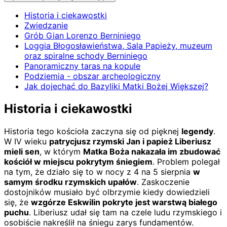
Historia i ciekawostki
Zwiedzanie
Grób Gian Lorenzo Berniniego
Loggia Błogosławieństwa, Sala Papieży, muzeum
oraz spiralne schody Berniniego
Panoramiczny taras na kopule
Podziemia - obszar archeologiczny
Jak dojechać do Bazyliki Matki Bożej Większej?
Historia i ciekawostki
Historia tego kościoła zaczyna się od pięknej
legendy
.
W IV wieku
patrycjusz rzymski Jan i papież Liberiusz
mieli sen
, w którym
Matka Boża nakazała im zbudować
kościół w miejscu pokrytym śniegiem
. Problem polegał
na tym, że działo się to w nocy z 4 na 5 sierpnia
w
samym środku rzymskich upałów
. Zaskoczenie
dostojników musiało być olbrzymie kiedy dowiedzieli
się, że
wzgórze Eskwilin pokryte jest warstwą białego
puchu
. Liberiusz udał się tam na czele ludu rzymskiego i
osobiście nakreślił na śniegu zarys fundamentów.