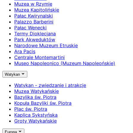
Muzea w Rzymie
Muzea Kapitolińskie
Pałac Kwirynalski
Palazzo Barberini
Pałac Wenecki
Termy Dioklecjana
Park Akweduktów
Narodowe Muzeum Etruskie
Ara Pacis
Centrale Montemartini
Museo Napoleonico (Muzeum Napoleońskie)
Watykan
Watykan - zwiedzanie i atrakcje
Muzea Watykańskie
Bazylika św. Piotra
Kopuła Bazyliki św. Piotra
Plac św. Piotra
Kaplica Sykstyńska
Groty Watykańskie
Europa