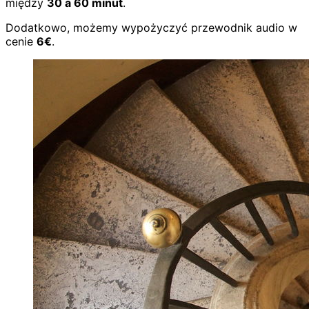
między
30 a 60 minut
.
Dodatkowo, możemy wypożyczyć przewodnik audio w
cenie
6€
.