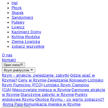
Hel
Płock
Słupsk
Sandomierz
Puławy
Łowicz
Kazimierz Dolny
Kotlina Kłodzka
Ziemia Łowicka
zobacz wszystkie
O nas
Kontakt
Open menu
Rzym praktycznie
Rzym - atrakcje, zwiedzanie, zabytki
·
Gdzie spać w
Rzymie?
·
Ceny w Rzymie
·
Zwiedzanie Koloseum
·
Lotnisko
Rzym Fiumicino (FCO)
·
Lotnisko Rzym Ciampino
(CIA)
·
Nieoczywiste miejsca w Rzymie
·
Darmowe atrakcje
w Rzymie
·
Starożytne zabytki w Rzymie
·
Punkty
widokowe Rzymu
·
Okolice Rzymu - co warto zobaczyć?
·
Roma Pass
·
Komunikacja miejska w Rzymie