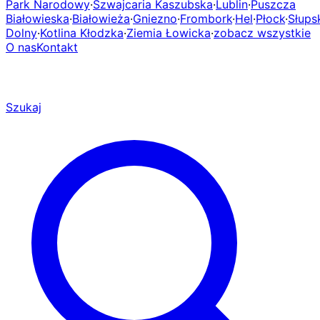
Park Narodowy
·
Szwajcaria Kaszubska
·
Lublin
·
Puszcza
Białowieska
·
Białowieża
·
Gniezno
·
Frombork
·
Hel
·
Płock
·
Słups
Dolny
·
Kotlina Kłodzka
·
Ziemia Łowicka
·
zobacz wszystkie
O nas
Kontakt
Szukaj