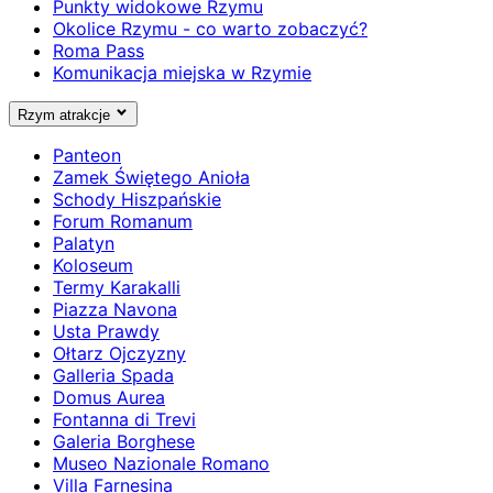
Punkty widokowe Rzymu
Okolice Rzymu - co warto zobaczyć?
Roma Pass
Komunikacja miejska w Rzymie
Rzym atrakcje
Panteon
Zamek Świętego Anioła
Schody Hiszpańskie
Forum Romanum
Palatyn
Koloseum
Termy Karakalli
Piazza Navona
Usta Prawdy
Ołtarz Ojczyzny
Galleria Spada
Domus Aurea
Fontanna di Trevi
Galeria Borghese
Museo Nazionale Romano
Villa Farnesina