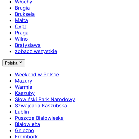
Włochy
Brugia
Bruksela
Malta
Cypr
Praga
Wilno
Bratysława
zobacz wszystkie
Polska
Weekend w Polsce
Mazury
Warmia
Kaszuby
Słowiński Park Narodowy
Szwajcaria Kaszubska
Lublin
Puszcza Białowieska
Białowieża
Gniezno
Frombork