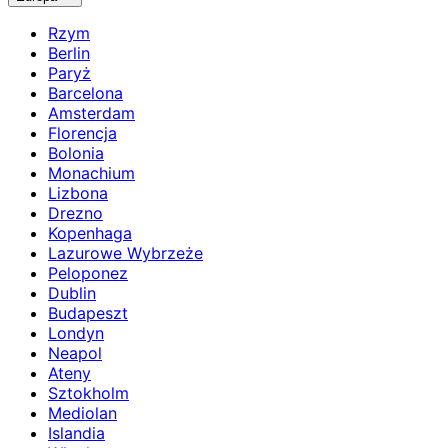
Rzym
Berlin
Paryż
Barcelona
Amsterdam
Florencja
Bolonia
Monachium
Lizbona
Drezno
Kopenhaga
Lazurowe Wybrzeże
Peloponez
Dublin
Budapeszt
Londyn
Neapol
Ateny
Sztokholm
Mediolan
Islandia