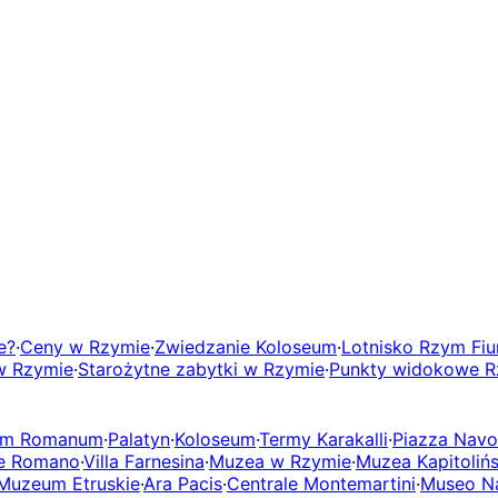
e?
·
Ceny w Rzymie
·
Zwiedzanie Koloseum
·
Lotnisko Rzym Fiu
w Rzymie
·
Starożytne zabytki w Rzymie
·
Punkty widokowe 
um Romanum
·
Palatyn
·
Koloseum
·
Termy Karakalli
·
Piazza Nav
le Romano
·
Villa Farnesina
·
Muzea w Rzymie
·
Muzea Kapitolińs
Muzeum Etruskie
·
Ara Pacis
·
Centrale Montemartini
·
Museo Na