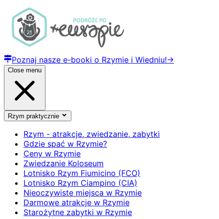
Poznaj nasze e-booki o Rzymie i Wiedniu!
→
Close menu
Rzym praktycznie
Rzym - atrakcje, zwiedzanie, zabytki
Gdzie spać w Rzymie?
Ceny w Rzymie
Zwiedzanie Koloseum
Lotnisko Rzym Fiumicino (FCO)
Lotnisko Rzym Ciampino (CIA)
Nieoczywiste miejsca w Rzymie
Darmowe atrakcje w Rzymie
Starożytne zabytki w Rzymie