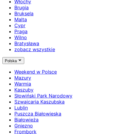
Włochy
Brugia
Bruksela
Malta
Cypr
Praga
Wilno
Bratysława
zobacz wszystkie
Polska
Weekend w Polsce
Mazury
Warmia
Kaszuby
Słowiński Park Narodowy
Szwajcaria Kaszubska
Lublin
Puszcza Białowieska
Białowieża
Gniezno
Frombork