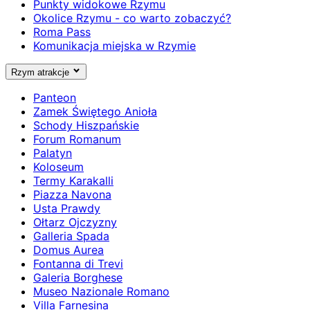
Punkty widokowe Rzymu
Okolice Rzymu - co warto zobaczyć?
Roma Pass
Komunikacja miejska w Rzymie
Rzym atrakcje
Panteon
Zamek Świętego Anioła
Schody Hiszpańskie
Forum Romanum
Palatyn
Koloseum
Termy Karakalli
Piazza Navona
Usta Prawdy
Ołtarz Ojczyzny
Galleria Spada
Domus Aurea
Fontanna di Trevi
Galeria Borghese
Museo Nazionale Romano
Villa Farnesina