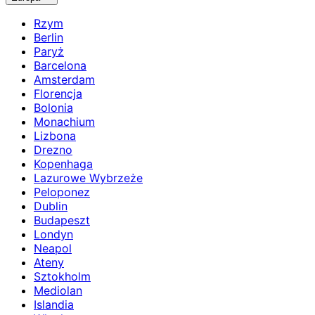
Rzym
Berlin
Paryż
Barcelona
Amsterdam
Florencja
Bolonia
Monachium
Lizbona
Drezno
Kopenhaga
Lazurowe Wybrzeże
Peloponez
Dublin
Budapeszt
Londyn
Neapol
Ateny
Sztokholm
Mediolan
Islandia