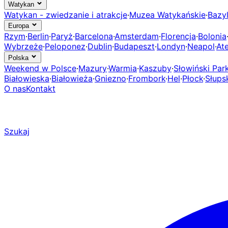
Watykan
Watykan - zwiedzanie i atrakcje
·
Muzea Watykańskie
·
Bazyl
Europa
Rzym
·
Berlin
·
Paryż
·
Barcelona
·
Amsterdam
·
Florencja
·
Bolonia
Wybrzeże
·
Peloponez
·
Dublin
·
Budapeszt
·
Londyn
·
Neapol
·
At
Polska
Weekend w Polsce
·
Mazury
·
Warmia
·
Kaszuby
·
Słowiński Pa
Białowieska
·
Białowieża
·
Gniezno
·
Frombork
·
Hel
·
Płock
·
Słups
O nas
Kontakt
Szukaj