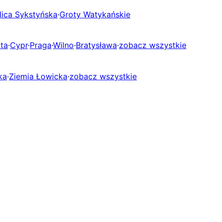
lica Sykstyńska
·
Groty Watykańskie
ta
·
Cypr
·
Praga
·
Wilno
·
Bratysława
·
zobacz wszystkie
ka
·
Ziemia Łowicka
·
zobacz wszystkie