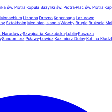
ika św. Piotra
·
Kopuła Bazyliki św. Piotra
·
Plac św. Piotra
·
Kap
·
Monachium
·
Lizbona
·
Drezno
·
Kopenhaga
·
Lazurowe
eny
·
Sztokholm
·
Mediolan
·
Islandia
·
Włochy
·
Brugia
·
Bruksela
·
Mal
rk Narodowy
·
Szwajcaria Kaszubska
·
Lublin
·
Puszcza
k
·
Sandomierz
·
Puławy
·
Łowicz
·
Kazimierz Dolny
·
Kotlina Kłodz