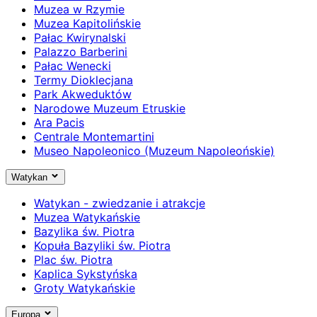
Muzea w Rzymie
Muzea Kapitolińskie
Pałac Kwirynalski
Palazzo Barberini
Pałac Wenecki
Termy Dioklecjana
Park Akweduktów
Narodowe Muzeum Etruskie
Ara Pacis
Centrale Montemartini
Museo Napoleonico (Muzeum Napoleońskie)
Watykan
Watykan - zwiedzanie i atrakcje
Muzea Watykańskie
Bazylika św. Piotra
Kopuła Bazyliki św. Piotra
Plac św. Piotra
Kaplica Sykstyńska
Groty Watykańskie
Europa