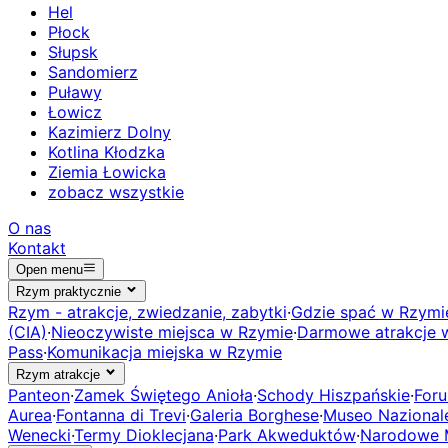
Hel
Płock
Słupsk
Sandomierz
Puławy
Łowicz
Kazimierz Dolny
Kotlina Kłodzka
Ziemia Łowicka
zobacz wszystkie
O nas
Kontakt
Open menu
Rzym praktycznie
Rzym - atrakcje, zwiedzanie, zabytki
·
Gdzie spać w Rzymi
(CIA)
·
Nieoczywiste miejsca w Rzymie
·
Darmowe atrakcje 
Pass
·
Komunikacja miejska w Rzymie
Rzym atrakcje
Panteon
·
Zamek Świętego Anioła
·
Schody Hiszpańskie
·
For
Aurea
·
Fontanna di Trevi
·
Galeria Borghese
·
Museo Naziona
Wenecki
·
Termy Dioklecjana
·
Park Akweduktów
·
Narodowe 