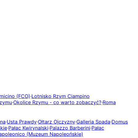
micino (FCO)
·
Lotnisko Rzym Ciampino
Rzymu
·
Okolice Rzymu - co warto zobaczyć?
·
Roma
ona
·
Usta Prawdy
·
Ołtarz Ojczyzny
·
Galleria Spada
·
Domus
kie
·
Pałac Kwirynalski
·
Palazzo Barberini
·
Pałac
poleonico (Muzeum Napoleońskie)