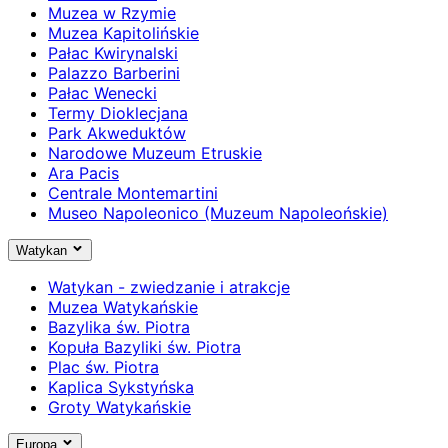
Muzea w Rzymie
Muzea Kapitolińskie
Pałac Kwirynalski
Palazzo Barberini
Pałac Wenecki
Termy Dioklecjana
Park Akweduktów
Narodowe Muzeum Etruskie
Ara Pacis
Centrale Montemartini
Museo Napoleonico (Muzeum Napoleońskie)
Watykan
Watykan - zwiedzanie i atrakcje
Muzea Watykańskie
Bazylika św. Piotra
Kopuła Bazyliki św. Piotra
Plac św. Piotra
Kaplica Sykstyńska
Groty Watykańskie
Europa