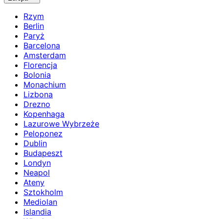
Rzym
Berlin
Paryż
Barcelona
Amsterdam
Florencja
Bolonia
Monachium
Lizbona
Drezno
Kopenhaga
Lazurowe Wybrzeże
Peloponez
Dublin
Budapeszt
Londyn
Neapol
Ateny
Sztokholm
Mediolan
Islandia