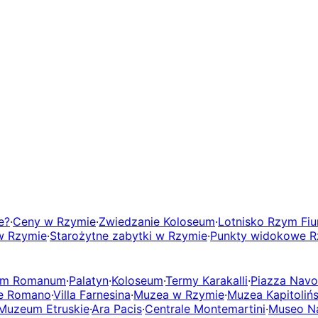
e?
·
Ceny w Rzymie
·
Zwiedzanie Koloseum
·
Lotnisko Rzym Fiu
w Rzymie
·
Starożytne zabytki w Rzymie
·
Punkty widokowe 
um Romanum
·
Palatyn
·
Koloseum
·
Termy Karakalli
·
Piazza Nav
le Romano
·
Villa Farnesina
·
Muzea w Rzymie
·
Muzea Kapitolińs
Muzeum Etruskie
·
Ara Pacis
·
Centrale Montemartini
·
Museo Na