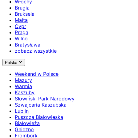
Włochy
Brugia
Bruksela
Malta
Cypr
Praga
Wilno
Bratysława
zobacz wszystkie
Polska
Weekend w Polsce
Mazury
Warmia
Kaszuby
Słowiński Park Narodowy
Szwajcaria Kaszubska
Lublin
Puszcza Białowieska
Białowieża
Gniezno
Frombork