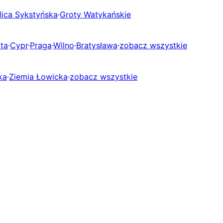
lica Sykstyńska
·
Groty Watykańskie
ta
·
Cypr
·
Praga
·
Wilno
·
Bratysława
·
zobacz wszystkie
ka
·
Ziemia Łowicka
·
zobacz wszystkie