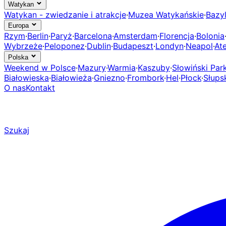
Watykan
Watykan - zwiedzanie i atrakcje
·
Muzea Watykańskie
·
Bazyl
Europa
Rzym
·
Berlin
·
Paryż
·
Barcelona
·
Amsterdam
·
Florencja
·
Bolonia
Wybrzeże
·
Peloponez
·
Dublin
·
Budapeszt
·
Londyn
·
Neapol
·
At
Polska
Weekend w Polsce
·
Mazury
·
Warmia
·
Kaszuby
·
Słowiński Pa
Białowieska
·
Białowieża
·
Gniezno
·
Frombork
·
Hel
·
Płock
·
Słups
O nas
Kontakt
Szukaj