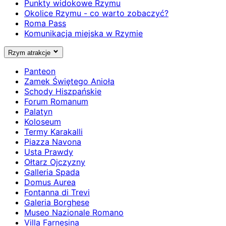
Punkty widokowe Rzymu
Okolice Rzymu - co warto zobaczyć?
Roma Pass
Komunikacja miejska w Rzymie
Rzym atrakcje
Panteon
Zamek Świętego Anioła
Schody Hiszpańskie
Forum Romanum
Palatyn
Koloseum
Termy Karakalli
Piazza Navona
Usta Prawdy
Ołtarz Ojczyzny
Galleria Spada
Domus Aurea
Fontanna di Trevi
Galeria Borghese
Museo Nazionale Romano
Villa Farnesina