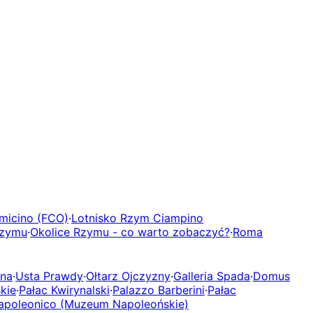
micino (FCO)
·
Lotnisko Rzym Ciampino
Rzymu
·
Okolice Rzymu - co warto zobaczyć?
·
Roma
ona
·
Usta Prawdy
·
Ołtarz Ojczyzny
·
Galleria Spada
·
Domus
kie
·
Pałac Kwirynalski
·
Palazzo Barberini
·
Pałac
poleonico (Muzeum Napoleońskie)