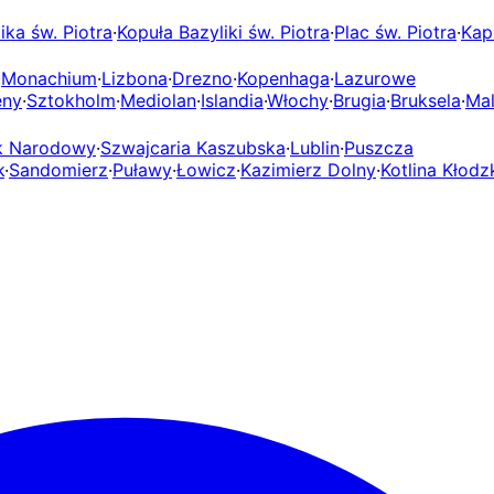
ika św. Piotra
·
Kopuła Bazyliki św. Piotra
·
Plac św. Piotra
·
Kap
·
Monachium
·
Lizbona
·
Drezno
·
Kopenhaga
·
Lazurowe
eny
·
Sztokholm
·
Mediolan
·
Islandia
·
Włochy
·
Brugia
·
Bruksela
·
Mal
rk Narodowy
·
Szwajcaria Kaszubska
·
Lublin
·
Puszcza
k
·
Sandomierz
·
Puławy
·
Łowicz
·
Kazimierz Dolny
·
Kotlina Kłodz