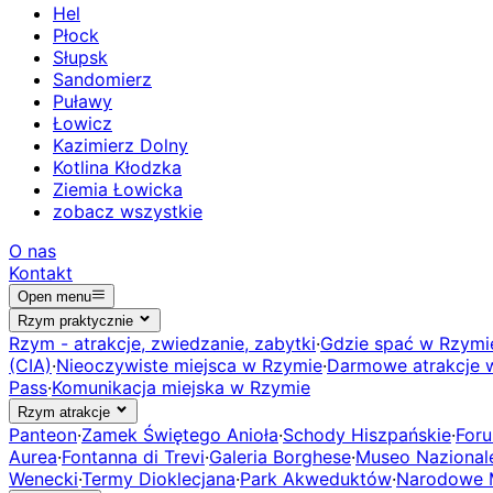
Hel
Płock
Słupsk
Sandomierz
Puławy
Łowicz
Kazimierz Dolny
Kotlina Kłodzka
Ziemia Łowicka
zobacz wszystkie
O nas
Kontakt
Open menu
Rzym praktycznie
Rzym - atrakcje, zwiedzanie, zabytki
·
Gdzie spać w Rzymi
(CIA)
·
Nieoczywiste miejsca w Rzymie
·
Darmowe atrakcje 
Pass
·
Komunikacja miejska w Rzymie
Rzym atrakcje
Panteon
·
Zamek Świętego Anioła
·
Schody Hiszpańskie
·
For
Aurea
·
Fontanna di Trevi
·
Galeria Borghese
·
Museo Naziona
Wenecki
·
Termy Dioklecjana
·
Park Akweduktów
·
Narodowe 