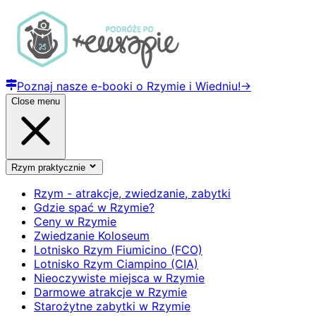
Poznaj nasze e-booki o Rzymie i Wiedniu!
→
Close menu
Rzym praktycznie
Rzym - atrakcje, zwiedzanie, zabytki
Gdzie spać w Rzymie?
Ceny w Rzymie
Zwiedzanie Koloseum
Lotnisko Rzym Fiumicino (FCO)
Lotnisko Rzym Ciampino (CIA)
Nieoczywiste miejsca w Rzymie
Darmowe atrakcje w Rzymie
Starożytne zabytki w Rzymie